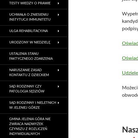
TESTY WIEDZY O PRAWIE
Wypełn
UCHWAŁA O ZNIESIENIU
INSTYTUCJI IMMUNITETU
kandydo
podpis
ULGA REHABILITACYJNA
URODZONY W NIEDZIELĘ
Oświad
USTALENIA STANU
Oświad
FAKTYCZNEGO ZDARZENIA
NARUSZANIE ZASAD
Udziele
KONTAKTU Z DZIECKIEM
SĄD RODZINNY CZY
Możeci
PATOLOGIA SĘDZIÓW
obwodo
SĄD RODZINNY I NIELETNICH
W JELENIEJ GÓRZE
GMINA JELENIA GÓRA NIE
ZWRACA NADWYŻEK
Nasz
CZYNSZU Z ROZLICZEŃ
INDYWIDUALNYCH