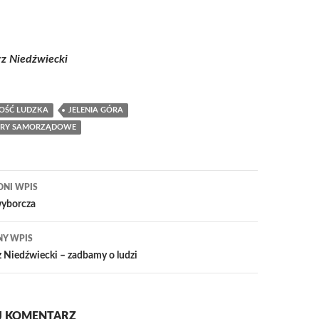
z Niedźwiecki
OŚĆ LUDZKA
JELENIA GÓRA
RY SAMORZĄDOWE
igacja
DNI WPIS
su
wyborcza
NY WPIS
 Niedźwiecki – zadbamy o ludzi
J KOMENTARZ