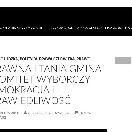
AWOZDANIA MERYTORYCZNE
SPRAWOZDANIE Z DZIAŁALNOŚCI I FINANSOWE DIS Z
Ć LUDZKA
,
POLITYKA
,
PRAWA CZŁOWIEKA
,
PRAWO
RAWNA I TANIA GMINA
KOMITET WYBORCZY
MOKRACJA I
RAWIEDLIWOŚĆ
ERPNIA 2018
GRZEGORZ NIEDŹWIECKI
DODAJ
ARZ