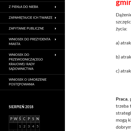
gmi
Z PIEKŁA DO NIEBA
Dążeni
ZAPAMIĘTAJCIE ICH TWARZE
szczęśc
życia:
ZAPYTANIE PUBLICZNE
WNIOSEK DO PREZYDENTA
a) atra
MIASTA
WNIOSEK DO
b) atra
PRZEWODNICZĄCEGO
KRAJOWEJ RADY
SĄDOWNICTWA
c) atra
WNIOSEK O UMORZENIE
POSTĘPOWANIA
Praca
,
trzeba 
SIERPIEŃ 2018
strateg
P
W
Ś
C
P
S
N
mogą ki
1
2
3
4
5
dobrym