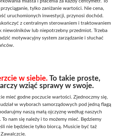
rkowania miasta i płacenia za każdy centymetr. To
t przyciąganie, tylko zaniżanie wartości. Nie cena,
lość uruchomionych inwestycji, przynosi dochód.
 skończyć z centralnym sterowaniem i traktowaniem
ak niewolników lub niepotrzebny przedmiot. Trzeba
dzić motywacyjny system zarządzanie i słuchać
ańców.
rzcie w siebie.
To takie proste,
arczy wziąć sprawy w swoje.
cie mieć godne poczucie wartości. Zjednoczmy się,
udział w wyborach samorządowych pod jedną flagą
spodarujmy naszą małą ojczyznę według naszych
 To nam się należy i to możemy mieć. Będziemy
eśli nie będziecie tylko biorcą. Musicie być taż
 Zawalczcie.