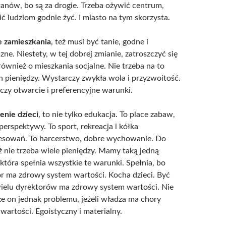
anów, bo są za drogie. Trzeba ożywić centrum,
ć ludziom godnie żyć. I miasto na tym skorzysta.
e zamieszkania
, też musi być tanie, godne i
zne. Niestety, w tej dobrej zmianie, zatroszczyć się
również o mieszkania socjalne. Nie trzeba na to
h pieniędzy. Wystarczy zwykła wola i przyzwoitość.
zy otwarcie i preferencyjne warunki.
enie dzieci
, to nie tylko edukacja. To place zabaw,
 perspektywy. To sport, rekreacja i kółka
resowań. To harcerstwo, dobre wychowanie. Do
ż nie trzeba wiele pieniędzy. Mamy taką jedną
 która spełnia wszystkie te warunki. Spełnia, bo
r ma zdrowy system wartości. Kocha dzieci. Być
ielu dyrektorów ma zdrowy system wartości. Nie
e on jednak problemu, jeżeli władza ma chory
wartości. Egoistyczny i materialny.