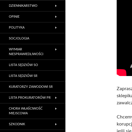
DZIENNIKARSTWO
OPINIE
POLITYKA
SOCJOLOGIA
WYMIAR
NIESPRAWIEDLIWOŚCI
LISTA SĘDZIÓW SO
LISTA SĘDZIÓW SR
KURATORZY ZAWODOWI SR
Zapras
sklepik
LISTA PROKURATORÓW PR
zawalcz
CHORA WŁAŚCIWOŚĆ
MIEJSCOWA
Chcemy
korupcj
SZKODNIK
jeśli s