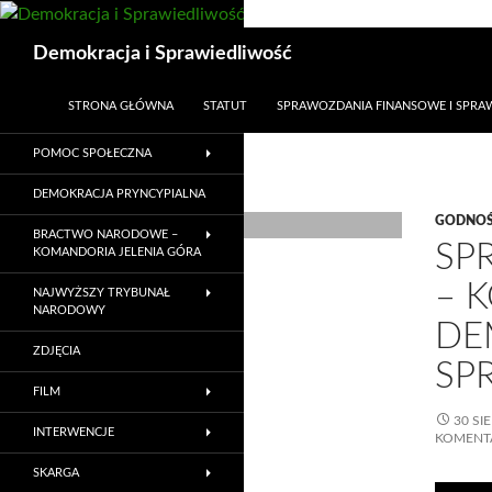
Przejdź
do
Szukaj
Demokracja i Sprawiedliwość
treści
STRONA GŁÓWNA
STATUT
SPRAWOZDANIA FINANSOWE I SPR
POMOC SPOŁECZNA
DEMOKRACJA PRYNCYPIALNA
GODNOŚ
BRACTWO NARODOWE –
SP
KOMANDORIA JELENIA GÓRA
– 
NAJWYŻSZY TRYBUNAŁ
NARODOWY
DE
ZDJĘCIA
SP
FILM
30 SI
INTERWENCJE
KOMENT
SKARGA