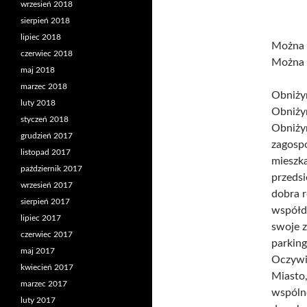
wrzesień 2018
sierpień 2018
lipiec 2018
Można p
czerwiec 2018
Można 
maj 2018
marzec 2018
Obniży
luty 2018
Obniży
styczeń 2018
Obniży
grudzień 2017
zagospo
listopad 2017
mieszka
październik 2017
przedsi
wrzesień 2017
dobra r
sierpień 2017
współd
lipiec 2017
swoje z
czerwiec 2017
parking
maj 2017
Oczywiś
kwiecień 2017
Miasto,
marzec 2017
wspólne
luty 2017