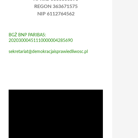
REGON 363671575
NIP 6112764562
BGŻ BNP PARIBAS:
20203000451110000004285690
sekretariat@demokracjaisprawiedliwosc.pl