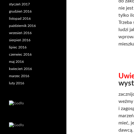
do zako
styczeń 2017
nie jes
grudzień 2016
tylko i
listopad 2016
Trzeba
październik 2016
ludzi j
wrzesień 2016
wprowa
sierpień 2016
mieszk
lipiec 2016
czerwiec 2016
maj 2016
kwiecień 2016
Uwie
marzec 2016
wyst
luty 2016
zacznij
weźmy 
i zago
marzeń.
mieć, j
dawcą.