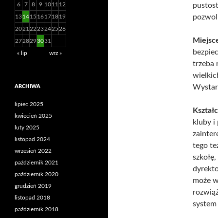
6
7
8
9
10
11
12
pustost
pozwoli
13
14
15
16
17
18
19
20
21
22
23
24
25
26
Miejsc
27
28
29
30
31
bezpiec
« lip
wrz »
trzeba 
wielkic
Wystarc
ARCHIWA
lipiec 2025
Kształc
kwiecień 2025
kluby i
luty 2025
zainte
listopad 2024
tego te
wrzesień 2022
szkołę,
październik 2021
dyrekto
październik 2020
może w
grudzień 2019
rozwiąż
listopad 2018
system 
październik 2018