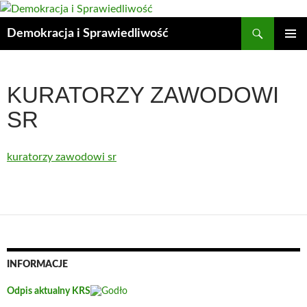
Przejdź
do
Szukaj
Demokracja i Sprawiedliwość
treści
MENU
GŁÓWN
KURATORZY ZAWODOWI
SR
kuratorzy zawodowi sr
INFORMACJE
Odpis aktualny KRS