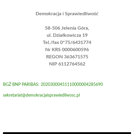
Demokracja i Sprawiedliwość
58-506 Jelenia Góra,
ul. Działkowicza 19
Tel./fax 0*75/6431774
Nr KRS 0000600596
REGON 363671575
NIP 6112764562
BGŻ BNP PARIBAS: 20203000451110000004285690
sekretariat@demokracjaisprawiedliwosc.pl