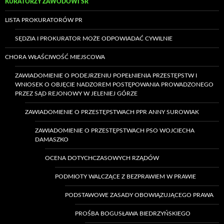
KURATORZY ZAWODOWI SR
LISTA PROKURATORÓW PR
SĘDZIA I PROKURATOR MOŻE ODPOWIADAĆ CYWILNIE
CHORA WŁAŚCIWOŚĆ MIEJSCOWA
ZAWIADOMIENIE O PODEJRZENIU POPEŁNIENIA PRZESTĘPSTW I
WNIOSEK O OBJĘCIE NADZOREM POSTĘPOWANIA PROWADZONEGO
PRZEZ SĄD REJONOWY W JELENIEJ GÓRZE
ZAWIADOMIENIE O PRZESTĘPSTWACH PPR ANNY SUROWIAK
ZAWIADOMIENIE O PRZESTĘPSTWACH PSO WOJCIECHA
DAMASZKO
OCENA DOTYCHCZASOWYCH RZĄDÓW
PODMIOTY WALCZĄCE Z BEZPRAWIEM W PRAWIE
PODSTAWOWE ZASADY OBOWIĄZUJĄCEGO PRAWA
PROŚBA BOGUSŁAWA BIEDRZYŃSKIEGO