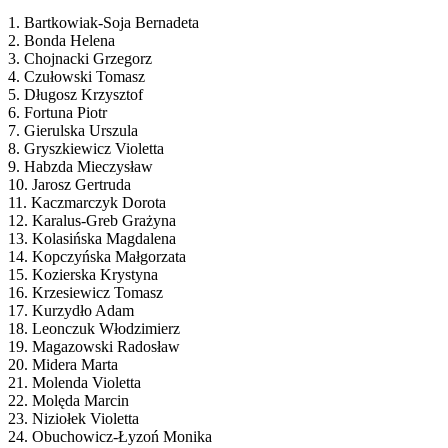
1. Bartkowiak-Soja Bernadeta
2. Bonda Helena
3. Chojnacki Grzegorz
4. Czułowski Tomasz
5. Długosz Krzysztof
6. Fortuna Piotr
7. Gierulska Urszula
8. Gryszkiewicz Violetta
9. Habzda Mieczysław
10. Jarosz Gertruda
11. Kaczmarczyk Dorota
12. Karalus-Greb Grażyna
13. Kolasińska Magdalena
14. Kopczyńska Małgorzata
15. Kozierska Krystyna
16. Krzesiewicz Tomasz
17. Kurzydło Adam
18. Leonczuk Włodzimierz
19. Magazowski Radosław
20. Midera Marta
21. Molenda Violetta
22. Molęda Marcin
23. Niziołek Violetta
24. Obuchowicz-Łyzoń Monika