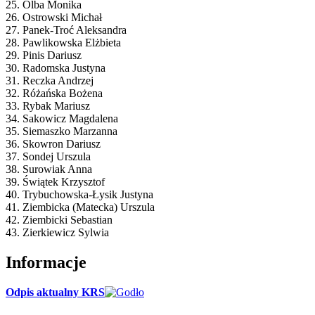
25. Olba Monika
26. Ostrowski Michał
27. Panek-Troć Aleksandra
28. Pawlikowska Elżbieta
29. Pinis Dariusz
30. Radomska Justyna
31. Reczka Andrzej
32. Różańska Bożena
33. Rybak Mariusz
34. Sakowicz Magdalena
35. Siemaszko Marzanna
36. Skowron Dariusz
37. Sondej Urszula
38. Surowiak Anna
39. Świątek Krzysztof
40. Trybuchowska-Łysik Justyna
41. Ziembicka (Matecka) Urszula
42. Ziembicki Sebastian
43. Zierkiewicz Sylwia
Informacje
Odpis aktualny KRS