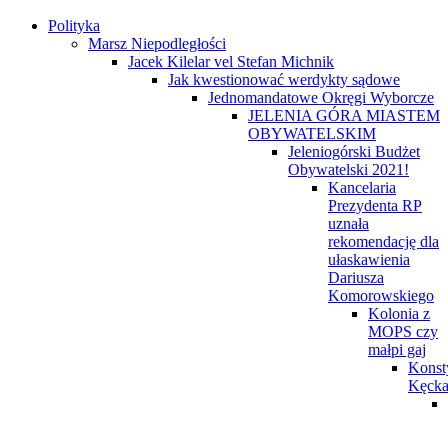
Polityka
Marsz Niepodległości
Jacek Kilelar vel Stefan Michnik
Jak kwestionować werdykty sądowe
Jednomandatowe Okręgi Wyborcze
JELENIA GÓRA MIASTEM
OBYWATELSKIM
Jeleniogórski Budżet
Obywatelski 2021!
Kancelaria
Prezydenta RP
uznała
rekomendację dla
ułaskawienia
Dariusza
Komorowskiego
Kolonia z
MOPS czy
małpi gaj
Konst
Kęck