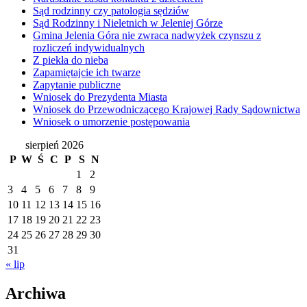
Sąd rodzinny czy patologia sędziów
Sąd Rodzinny i Nieletnich w Jeleniej Górze
Gmina Jelenia Góra nie zwraca nadwyżek czynszu z
rozliczeń indywidualnych
Z piekła do nieba
Zapamiętajcie ich twarze
Zapytanie publiczne
Wniosek do Prezydenta Miasta
Wniosek do Przewodniczącego Krajowej Rady Sądownictwa
Wniosek o umorzenie postępowania
sierpień 2026
P
W
Ś
C
P
S
N
1
2
3
4
5
6
7
8
9
10
11
12
13
14
15
16
17
18
19
20
21
22
23
24
25
26
27
28
29
30
31
« lip
Archiwa