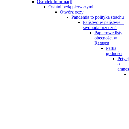
Ośrodek Informacji
Ostatni będą pierwszymi
Otwórz oczy
Pandemia to polityka strachu
Państwo w państwie –
swoboda orzeczeń
Papierowe listy
obecności w
Ratuszu
Partia
godności
Petycj
o
amnes