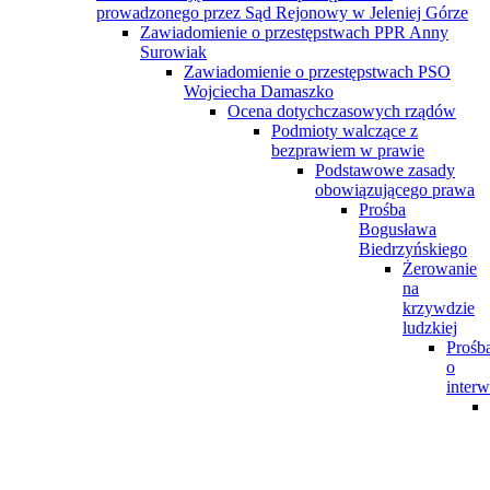
prowadzonego przez Sąd Rejonowy w Jeleniej Górze
Zawiadomienie o przestępstwach PPR Anny
Surowiak
Zawiadomienie o przestępstwach PSO
Wojciecha Damaszko
Ocena dotychczasowych rządów
Podmioty walczące z
bezprawiem w prawie
Podstawowe zasady
obowiązującego prawa
Prośba
Bogusława
Biedrzyńskiego
Żerowanie
na
krzywdzie
ludzkiej
Prośb
o
interw