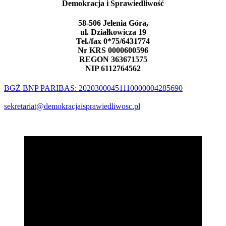
Demokracja i Sprawiedliwość
58-506 Jelenia Góra,
ul. Działkowicza 19
Tel./fax 0*75/6431774
Nr KRS 0000600596
REGON 363671575
NIP 6112764562
BGŻ BNP PARIBAS: 20203000451110000004285690
sekretariat@demokracjaisprawiedliwosc.pl