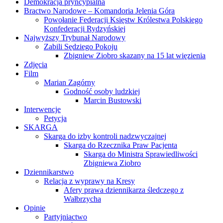
Demokracja pryncypialna
Bractwo Narodowe – Komandoria Jelenia Góra
Powołanie Federacji Księstw Królestwa Polskiego
Konfederacji Rydzyńskiej
Najwyższy Trybunał Narodowy
Zabili Sędziego Pokoju
Zbigniew Ziobro skazany na 15 lat więzienia
Zdjęcia
Film
Marian Zagórny
Godność osoby ludzkiej
Marcin Bustowski
Interwencje
Petycja
SKARGA
Skarga do izby kontroli nadzwyczajnej
Skarga do Rzecznika Praw Pacjenta
Skarga do Ministra Sprawiedliwości
Zbigniewa Ziobro
Dziennikarstwo
Relacja z wyprawy na Kresy
Afery prawa dziennikarza śledczego z
Wałbrzycha
Opinie
Partyjniactwo