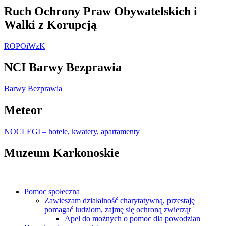
Ruch Ochrony Praw Obywatelskich i
Walki z Korupcją
ROPOiWzK
NCI Barwy Bezprawia
Barwy Bezprawia
Meteor
NOCLEGI – hotele, kwatery, apartamenty
Muzeum Karkonoskie
Pomoc społeczna
Zawieszam działalność charytatywną, przestaję
pomagać ludziom, zajmę się ochroną zwierząt
Apel do możnych o pomoc dla powodzian