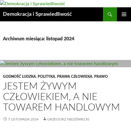
Przejdź
do
Szukaj
Demokracja i Sprawiedliwość
treści
MENU
GŁÓWN
Archiwum miesiąca: listopad 2024
GODNOŚĆ LUDZKA
,
POLITYKA
,
PRAWA CZŁOWIEKA
,
PRAWO
JESTEM ŻYWYM
CZŁOWIEKIEM, A NIE
TOWAREM HANDLOWYM
7 LISTOPADA 2024
GRZEGORZ NIEDŹWIECKI