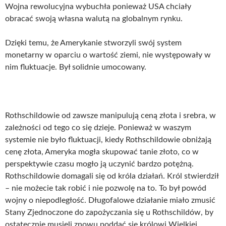
Wojna rewolucyjna wybuchła ponieważ USA chciały
obracać swoją własna walutą na globalnym rynku.
Dzięki temu, że Amerykanie stworzyli swój system
monetarny w oparciu o wartość ziemi, nie występowały w
nim fluktuacje. Był solidnie umocowany.
Rothschildowie od zawsze manipulują ceną złota i srebra, w
zależności od tego co się dzieje. Ponieważ w waszym
systemie nie było fluktuacji, kiedy Rothschildowie obniżają
cenę złota, Ameryka mogła skupować tanie złoto, co w
perspektywie czasu mogło ją uczynić bardzo potężną.
Rothschildowie domagali się od króla działań. Król stwierdził
– nie możecie tak robić i nie pozwolę na to. To był powód
wojny o niepodległość. Długofalowe działanie miało zmusić
Stany Zjednoczone do zapożyczania się u Rothschildów, by
ostatecznie musieli znowu poddać się królowi Wielkiej