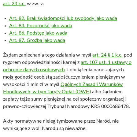
art. 23 k.c.
w zw. z:
Art. 82. Brak świadomości lub swobody jako wada
Art. 83. Pozorność jako wada
Art. 86. Podstęp jako wada
Art. 87. Groźba jako wada
Żądam zaniechania tego działania w myśl
art. 24 § 1 k.c.
pod
rygorem odpowiedzialności karnej z
art. 107 ust. 1 ustawy o
ochronie danych osobowych
i obciążenia naruszających
moją godność osobistą zadośćuczynieniem pieniężnym w
wysokości 1 mln zł w myśl
Ogólnych Zasad i Warunków
Handlowych, w tym Taryfy Opłat (OWH)
albo żądaniem
zapłaty tejże sumy pieniężnej na cel społeczny organizacji
prawno-człowieczej Trybunał Narodowy KRS 0000686478.
Akty normatywne nielegitymizowane przez Naród, nie
wynikające z woli Narodu są nieważne.