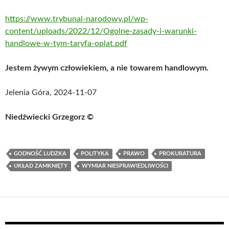
https://www.trybunal-narodowy.pl/wp-
content/uploads/2022/12/Ogolne-zasady-i-warunki-
handlowe-w-tym-taryfa-oplat.pdf
Jestem żywym człowiekiem, a nie towarem handlowym.
Jelenia Góra, 2024-11-07
Nied
źwiecki Grzegorz
©
GODNOŚĆ LUDZKA
POLITYKA
PRAWO
PROKURATURA
UKŁAD ZAMKNIĘTY
WYMIAR NIESPRAWIEDLIWOŚCI