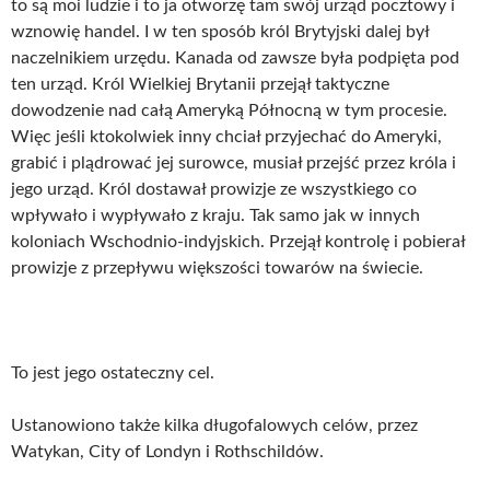
to są moi ludzie i to ja otworzę tam swój urząd pocztowy i
wznowię handel. I w ten sposób król Brytyjski dalej był
naczelnikiem urzędu. Kanada od zawsze była podpięta pod
ten urząd. Król Wielkiej Brytanii przejął taktyczne
dowodzenie nad całą Ameryką Północną w tym procesie.
Więc jeśli ktokolwiek inny chciał przyjechać do Ameryki,
grabić i plądrować jej surowce, musiał przejść przez króla i
jego urząd. Król dostawał prowizje ze wszystkiego co
wpływało i wypływało z kraju. Tak samo jak w innych
koloniach Wschodnio-indyjskich. Przejął kontrolę i pobierał
prowizje z przepływu większości towarów na świecie.
To jest jego ostateczny cel.
Ustanowiono także kilka długofalowych celów, przez
Watykan, City of Londyn i Rothschildów.