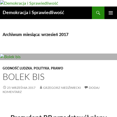
Przejdź
do
Szukaj
Demokracja i Sprawiedliwość
treści
MENU
GŁÓWN
Archiwum miesiąca: wrzesień 2017
GODNOŚĆ LUDZKA
,
POLITYKA
,
PRAWO
BOLEK BIS
25 WRZEŚNIA 2017
GRZEGORZ NIEDŹWIECKI
DODAJ
KOMENTARZ