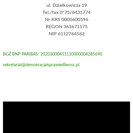
ul. Działkowicza 19
Tel./fax 0*75/6431774
Nr KRS 0000600596
REGON 363671575
NIP 6112764562
BGŻ BNP PARIBAS: 20203000451110000004285690
sekretariat@demokracjaisprawiedliwosc.pl