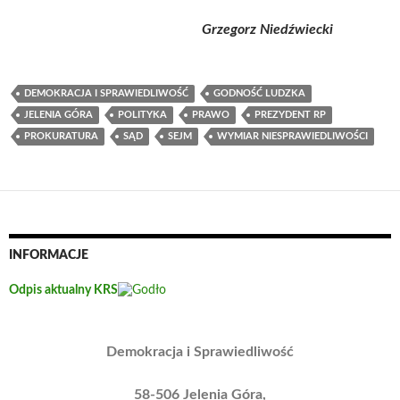
Grzegorz Niedźwiecki
DEMOKRACJA I SPRAWIEDLIWOŚĆ
GODNOŚĆ LUDZKA
JELENIA GÓRA
POLITYKA
PRAWO
PREZYDENT RP
PROKURATURA
SĄD
SEJM
WYMIAR NIESPRAWIEDLIWOŚCI
INFORMACJE
Odpis aktualny KRS
Demokracja i Sprawiedliwość
58-506 Jelenia Góra,