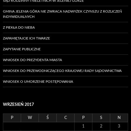
SĄD RODZINNY I NIELETNICH W JELENIEJ GÓRZE
GMINA JELENIA GÓRA NIE ZWRACA NADWYŻEK CZYNSZU Z ROZLICZEŃ
INDYWIDUALNYCH
Z PIEKŁA DO NIEBA
ZAPAMIĘTAJCIE ICH TWARZE
ZAPYTANIE PUBLICZNE
WNIOSEK DO PREZYDENTA MIASTA
WNIOSEK DO PRZEWODNICZĄCEGO KRAJOWEJ RADY SĄDOWNICTWA
WNIOSEK O UMORZENIE POSTĘPOWANIA
WRZESIEŃ 2017
P
W
Ś
C
P
S
N
1
2
3