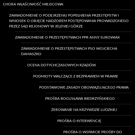
CHORA WŁAŚCIWOŚĆ MIEJSCOWA
ZAWIADOMIENIE O PODEJRZENIU POPEŁNIENIA PRZESTĘPSTW I
WNIOSEK O OBJĘCIE NADZOREM POSTĘPOWANIA PROWADZONEGO
PRZEZ SĄD REJONOWY W JELENIEJ GÓRZE
ZAWIADOMIENIE O PRZESTĘPSTWACH PPR ANNY SUROWIAK
ZAWIADOMIENIE O PRZESTĘPSTWACH PSO WOJCIECHA
DAMASZKO
OCENA DOTYCHCZASOWYCH RZĄDÓW
PODMIOTY WALCZĄCE Z BEZPRAWIEM W PRAWIE
PODSTAWOWE ZASADY OBOWIĄZUJĄCEGO PRAWA
PROŚBA BOGUSŁAWA BIEDRZYŃSKIEGO
ŻEROWANIE NA KRZYWDZIE LUDZKIEJ
PROŚBA O INTERWENCJĘ
PROŚBA O WSPARCIE PROŚBY DO