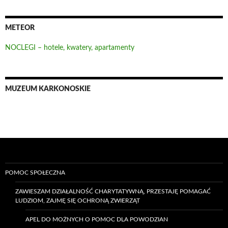
METEOR
NOCLEGI – hotele, kwatery, apartamenty
MUZEUM KARKONOSKIE
POMOC SPOŁECZNA
ZAWIESZAM DZIAŁALNOŚĆ CHARYTATYWNĄ, PRZESTAJĘ POMAGAĆ
LUDZIOM, ZAJMĘ SIĘ OCHRONĄ ZWIERZĄT
APEL DO MOŻNYCH O POMOC DLA POWODZIAN