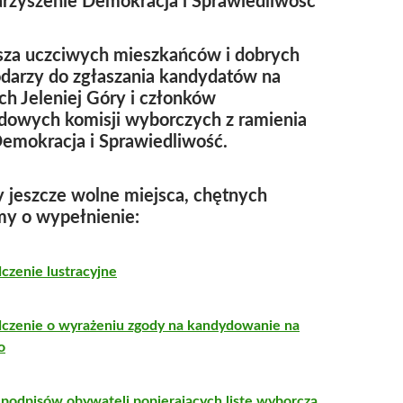
rzyszenie Demokracja i Sprawiedliwość
sza uczciwych mieszkańców i dobrych
darzy do zgłaszania kandydatów na
ch Jeleniej Góry i członków
owych komisji wyborczych z ramienia
mokracja i Sprawiedliwość.
jeszcze wolne miejsca, chętnych
my o wypełnienie:
czenie lustracyjne
czenie o wyrażeniu zgody na kandydowanie na
o
podpisów obywateli popierających listę wyborczą