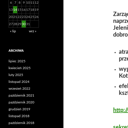
6
7
8
9
10
11
12
13
14
15
16
17
18
19
Zarzą
20
21
22
23
24
25
26
naprz
27
28
29
30
31
Jelen
« lip
wrz »
dobro
ARCHIWA
atr
prz
lipiec 2025
kwiecień 2025
wyg
luty 2025
Kot
listopad 2024
efe
wrzesień 2022
ksz
październik 2021
październik 2020
grudzień 2019
http:/
listopad 2018
październik 2018
sekre