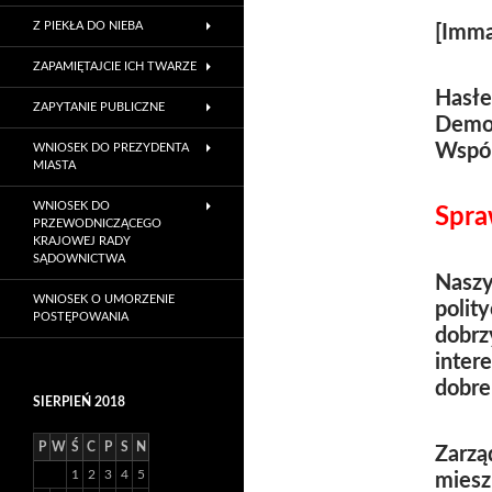
Z PIEKŁA DO NIEBA
[Imma
ZAPAMIĘTAJCIE ICH TWARZE
Hasł
ZAPYTANIE PUBLICZNE
Demok
Wspól
WNIOSEK DO PREZYDENTA
MIASTA
WNIOSEK DO
Spra
PRZEWODNICZĄCEGO
KRAJOWEJ RADY
SĄDOWNICTWA
Naszy
WNIOSEK O UMORZENIE
polit
POSTĘPOWANIA
dobrz
inter
dobre
SIERPIEŃ 2018
P
W
Ś
C
P
S
N
Zarzą
1
2
3
4
5
miesz