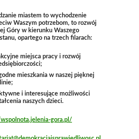
dzanie miastem to wychodzenie
eciw Waszym potrzebom, to rozwój
iej Góry w kierunku Waszego
stanu, opartego na trzech filarach:
akcyjne miejsca pracy i rozwój
edsiębiorczości;
odne mieszkania w naszej pięknej
linie;
ktywne i interesujące możliwości
tałcenia naszych dzieci.
/wspolnota.jelenia-gora.pl/
tariat@demokracjaisprawiedliwosc.pl
,