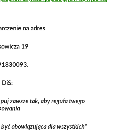
tarczenie na adres
kowicza 19
791830093.
 DiS:
ępuj zawsze tak, aby reguła twego
powania
 być obowiązująca dla wszystkich”