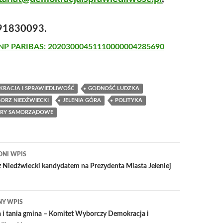
791830093.
NP PARIBAS: 20203000451110000004285690
RACJA I SPRAWIEDLIWOŚĆ
GODNOŚĆ LUDZKA
ORZ NIEDŹWIECKI
JELENIA GÓRA
POLITYKA
RY SAMORZĄDOWE
igacja
DNI WPIS
su
 Niedźwiecki kandydatem na Prezydenta Miasta Jeleniej
NY WPIS
 i tania gmina – Komitet Wyborczy Demokracja i