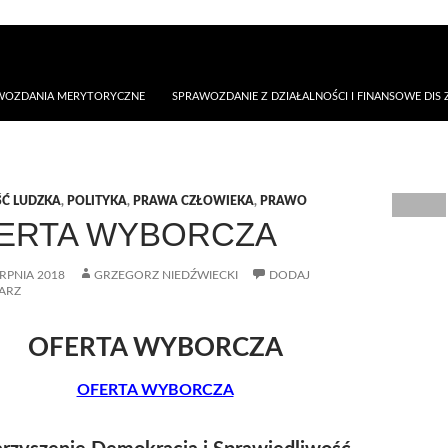
AWOZDANIA MERYTORYCZNE
SPRAWOZDANIE Z DZIAŁALNOŚCI I FINANSOWE DIS Z
Ć LUDZKA
,
POLITYKA
,
PRAWA CZŁOWIEKA
,
PRAWO
ERTA WYBORCZA
ERPNIA 2018
GRZEGORZ NIEDŹWIECKI
DODAJ
ARZ
OFERTA WYBORCZA
OFERTA WYBORCZA