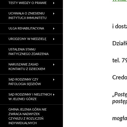
TESTY WIEDZY O PRAWIE
UCHWAŁA O ZNIESIENIU
INSTYTUCJI IMMUNITETU
i dos
ULGA REHABILITACYJNA
URODZONY W NIEDZIELĘ
Dział
USTALENIA STANU
FAKTYCZNEGO ZDARZENIA
tel. 
NARUSZANIE ZASAD
KONTAKTU Z DZIECKIEM
Credo
SĄD RODZINNY CZY
PATOLOGIA SĘDZIÓW
„Post
SĄD RODZINNY I NIELETNICH
W JELENIEJ GÓRZE
postę
GMINA JELENIA GÓRA NIE
ZWRACA NADWYŻEK
mogła
CZYNSZU Z ROZLICZEŃ
INDYWIDUALNYCH