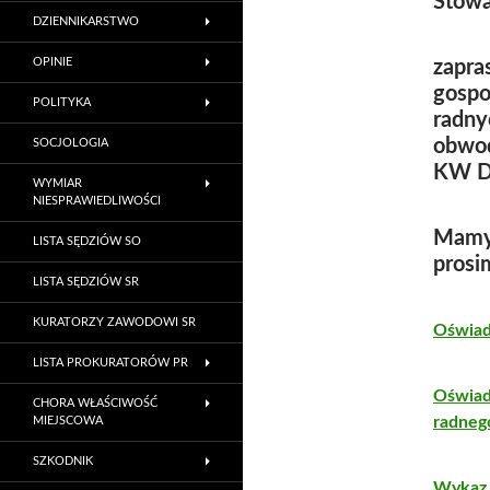
Stowa
DZIENNIKARSTWO
OPINIE
zapra
gospo
POLITYKA
radny
obwod
SOCJOLOGIA
KW De
WYMIAR
NIESPRAWIEDLIWOŚCI
Mamy 
LISTA SĘDZIÓW SO
prosi
LISTA SĘDZIÓW SR
KURATORZY ZAWODOWI SR
Oświad
LISTA PROKURATORÓW PR
Oświad
CHORA WŁAŚCIWOŚĆ
radneg
MIEJSCOWA
SZKODNIK
Wykaz 