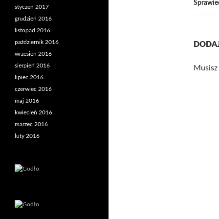
Sprawie
styczeń 2017
grudzień 2016
listopad 2016
październik 2016
DODA
wrzesień 2016
sierpień 2016
Musisz
lipiec 2016
czerwiec 2016
maj 2016
kwiecień 2016
marzec 2016
luty 2016