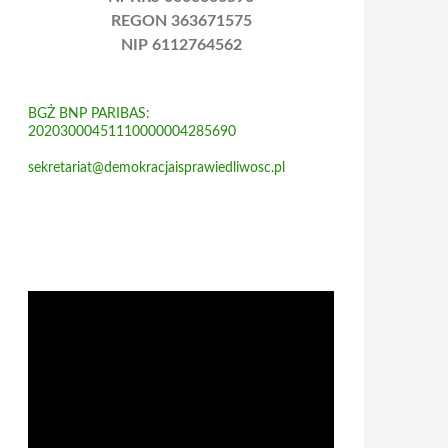
REGON 363671575
NIP 6112764562
BGŻ BNP PARIBAS:
20203000451110000004285690
sekretariat@demokracjaisprawiedliwosc.pl