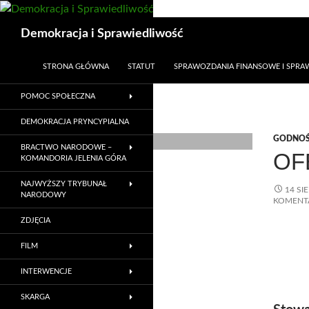
Przejdź
do
Szukaj
Demokracja i Sprawiedliwość
treści
STRONA GŁÓWNA
STATUT
SPRAWOZDANIA FINANSOWE I SPR
POMOC SPOŁECZNA
DEMOKRACJA PRYNCYPIALNA
GODNOŚ
BRACTWO NARODOWE –
OF
KOMANDORIA JELENIA GÓRA
NAJWYŻSZY TRYBUNAŁ
14 SI
NARODOWY
KOMENT
ZDJĘCIA
FILM
INTERWENCJE
SKARGA