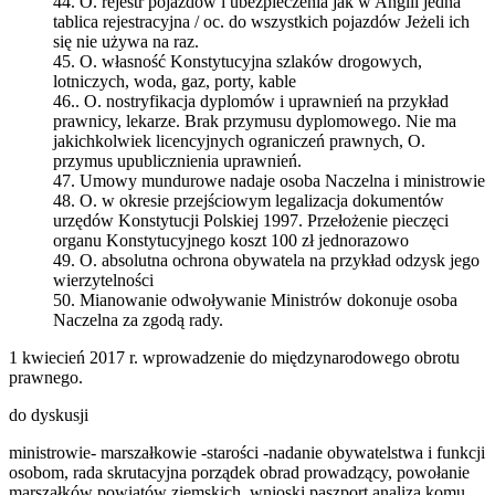
44. O. rejestr pojazdów i ubezpieczenia jak w Anglii jedna
tablica rejestracyjna / oc. do wszystkich pojazdów Jeżeli ich
się nie używa na raz.
45. O. własność Konstytucyjna szlaków drogowych,
lotniczych, woda, gaz, porty, kable
46.. O. nostryfikacja dyplomów i uprawnień na przykład
prawnicy, lekarze. Brak przymusu dyplomowego. Nie ma
jakichkolwiek licencyjnych ograniczeń prawnych, O.
przymus upublicznienia uprawnień.
47. Umowy mundurowe nadaje osoba Naczelna i ministrowie
48. O. w okresie przejściowym legalizacja dokumentów
urzędów Konstytucji Polskiej 1997. Przełożenie pieczęci
organu Konstytucyjnego koszt 100 zł jednorazowo
49. O. absolutna ochrona obywatela na przykład odzysk jego
wierzytelności
50. Mianowanie odwoływanie Ministrów dokonuje osoba
Naczelna za zgodą rady.
1 kwiecień 2017 r. wprowadzenie do międzynarodowego obrotu
prawnego.
do dyskusji
ministrowie- marszałkowie -starości -nadanie obywatelstwa i funkcji
osobom, rada skrutacyjna porządek obrad prowadzący, powołanie
marszałków powiatów ziemskich, wnioski paszport analiza komu