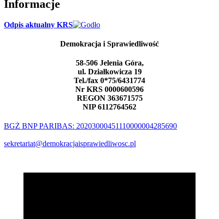
Informacje
Odpis aktualny KRS
Demokracja i Sprawiedliwość
58-506 Jelenia Góra,
ul. Działkowicza 19
Tel./fax 0*75/6431774
Nr KRS 0000600596
REGON 363671575
NIP 6112764562
BGŻ BNP PARIBAS: 20203000451110000004285690
sekretariat@demokracjaisprawiedliwosc.pl