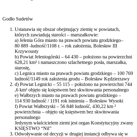
Godło Sudetów
Ustanawia się obszar obejmujący ziemię w powiatach,
których zawiadują starości – marszałkowie:
a) Jelenia Góra miasto na prawach powiatu grodzkiego–
80 889 -ludność/1108 r. – rok założenia, Bolesław III
Krzywousty
b) Powiat Jeleniogórski – 64 430 – położono na powierzchni
628,21 km² i namaszczono szlachetnego posła, marszałka,
starostę,
c) Legnica miasto na prawach powiatu grodzkiego – 100 769
ludność/1149 rok założenia grodu – Bolesław Kędzierzawy
d) Powiat Legnicki – 55 115 – położono na powierzchni 744
,6 km² objęto się księstwem bez skwitowania personalnego
e) Wałbrzych miasto na prawach powiatu grodzkiego –
114 930 ludność / 1191 rok istnienia – Bolesław Wysoki
f) Powiat Wałbrzyski – 56 848 ludność, 430,22 km ²
powierzchnia – objęto się księstwem bez skwitowania
personalnego
Jedynym właścicielem ziemi jest organ Konstytucyjny zwany
KSIĘSTWO “Nil”
Odwoływanie od decyzji w drugiej instancji odbywa się w