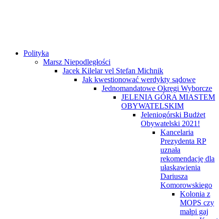
Polityka
Marsz Niepodległości
Jacek Kilelar vel Stefan Michnik
Jak kwestionować werdykty sądowe
Jednomandatowe Okręgi Wyborcze
JELENIA GÓRA MIASTEM
OBYWATELSKIM
Jeleniogórski Budżet
Obywatelski 2021!
Kancelaria
Prezydenta RP
uznała
rekomendację dla
ułaskawienia
Dariusza
Komorowskiego
Kolonia z
MOPS czy
małpi gaj