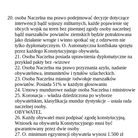
osoba Naczelna ma prawo podejmować decyzje dotyczące
interwencji bądź sojuszy militarnych, każde pojawienie się
obcych wojsk na teren bez pisemnej zgody osoby naczelnej
bądź marszałków powiatów ziemskich będzie potraktowana
jako działanie wrogie i winno spotkać się z odzewem nie
tylko dyplomatycznym. O. Automatyczna konfiskata sprzętu
przez każdego Konstytucyjnego obywatela.
21. Osoba Naczelna posiada uprawnienia dyplomatyczne na
przykład pakty bez -wizowe
22. Osoba Naczelna ma prawo przyznania azylu, nadanie
obywatelstwa, immunitetów i tytułów szlacheckich.
23. Osoba Naczelna mianuje /odwołuje marszałków
powiatów. Posiada 51% w każdym głosowaniu
24. Umowy mundurowe nadaje osoba Naczelna i ministrowie
25. Koronacja – władza dziedziczona po wyborze
obywatelskim, klasyfikacja mundur dystynkcje – ustala rada
naczelnej osoby.
OBYWATEL
26. Każdy obywatel musi podpisać zgodę konstytucyjną.
Wniosek na obywatela Konstytucyjnego musi być
gwarantowany przez dwie osoby
27. O. minimum egzystencji obywatela wynosi 1.500 zł