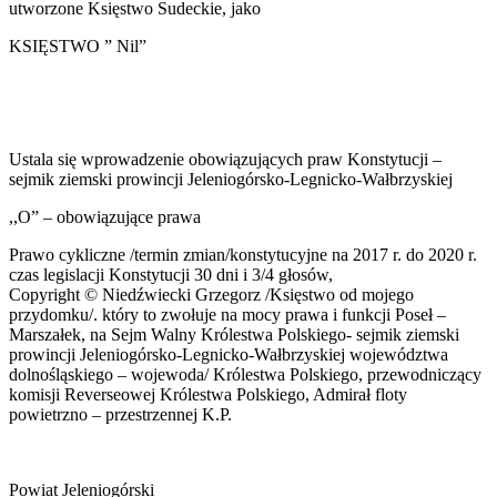
utworzone Księstwo Sudeckie, jako
KSIĘSTWO ” Nil”
Ustala się wprowadzenie obowiązujących praw Konstytucji –
sejmik ziemski prowincji Jeleniogórsko-Legnicko-Wałbrzyskiej
,,O” – obowiązujące prawa
Prawo cykliczne /termin zmian/konstytucyjne na 2017 r. do 2020 r.
czas legislacji Konstytucji 30 dni i 3/4 głosów,
Copyright © Niedźwiecki Grzegorz /Księstwo od mojego
przydomku/. który to zwołuje na mocy prawa i funkcji Poseł –
Marszałek, na Sejm Walny Królestwa Polskiego- sejmik ziemski
prowincji Jeleniogórsko-Legnicko-Wałbrzyskiej województwa
dolnośląskiego – wojewoda/ Królestwa Polskiego, przewodniczący
komisji Reverseowej Królestwa Polskiego, Admirał floty
powietrzno – przestrzennej K.P.
Powiat Jeleniogórski