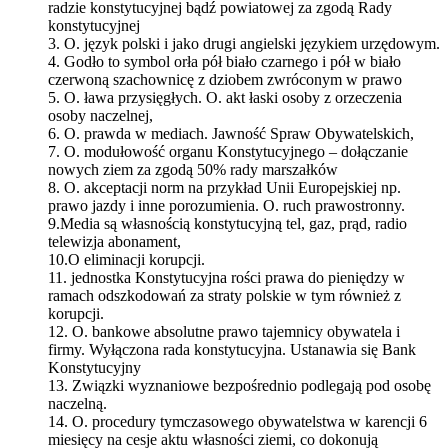
radzie konstytucyjnej bądź powiatowej za zgodą Rady
konstytucyjnej
3. O. język polski i jako drugi angielski językiem urzędowym.
4. Godło to symbol orła pół biało czarnego i pół w biało
czerwoną szachownicę z dziobem zwróconym w prawo
5. O. ława przysięgłych. O. akt łaski osoby z orzeczenia
osoby naczelnej,
6. O. prawda w mediach. Jawność Spraw Obywatelskich,
7. O. modułowość organu Konstytucyjnego – dołączanie
nowych ziem za zgodą 50% rady marszałków
8. O. akceptacji norm na przykład Unii Europejskiej np.
prawo jazdy i inne porozumienia. O. ruch prawostronny.
9.Media są własnością konstytucyjną tel, gaz, prąd, radio
telewizja abonament,
10.O eliminacji korupcji.
11. jednostka Konstytucyjna rości prawa do pieniędzy w
ramach odszkodowań za straty polskie w tym również z
korupcji.
12. O. bankowe absolutne prawo tajemnicy obywatela i
firmy. Wyłączona rada konstytucyjna. Ustanawia się Bank
Konstytucyjny
13. Związki wyznaniowe bezpośrednio podlegają pod osobę
naczelną.
14. O. procedury tymczasowego obywatelstwa w karencji 6
miesięcy na cesje aktu własności ziemi, co dokonują