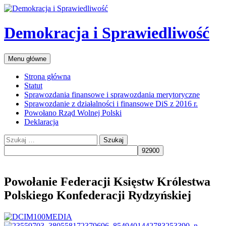
Przejdź
do
treści
Demokracja i Sprawiedliwość
Szukaj
Menu główne
Strona główna
Statut
Sprawozdania finansowe i sprawozdania merytoryczne
Sprawozdanie z działalności i finansowe DiS z 2016 r.
Powołano Rząd Wolnej Polski
Deklaracja
Szukaj:
Powołanie Federacji Księstw Królestwa
Polskiego Konfederacji Rydzyńskiej