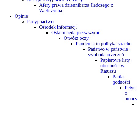
Afery prawa dziennikarza śledczego z
Wałbrzycha
Opinie
Partyjniactwo
Ośrodek Informacji
Ostatni będą pierwszymi
Otwórz oczy
Pandemia to polityka strachu
Państwo w państwie –
swoboda orzeczeń
Papierowe listy
obecności w
Ratuszu
Partia
godności
Petycj
o
amnes