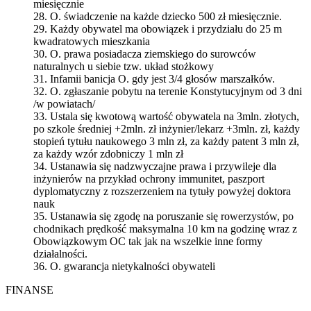
miesięcznie
28. O. świadczenie na każde dziecko 500 zł miesięcznie.
29. Każdy obywatel ma obowiązek i przydziału do 25 m
kwadratowych mieszkania
30. O. prawa posiadacza ziemskiego do surowców
naturalnych u siebie tzw. układ stożkowy
31. Infamii banicja O. gdy jest 3/4 głosów marszałków.
32. O. zgłaszanie pobytu na terenie Konstytucyjnym od 3 dni
/w powiatach/
33. Ustala się kwotową wartość obywatela na 3mln. złotych,
po szkole średniej +2mln. zł inżynier/lekarz +3mln. zł, każdy
stopień tytułu naukowego 3 mln zł, za każdy patent 3 mln zł,
za każdy wzór zdobniczy 1 mln zł
34. Ustanawia się nadzwyczajne prawa i przywileje dla
inżynierów na przykład ochrony immunitet, paszport
dyplomatyczny z rozszerzeniem na tytuły powyżej doktora
nauk
35. Ustanawia się zgodę na poruszanie się rowerzystów, po
chodnikach prędkość maksymalna 10 km na godzinę wraz z
Obowiązkowym OC tak jak na wszelkie inne formy
działalności.
36. O. gwarancja nietykalności obywateli
FINANSE