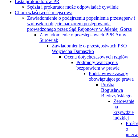
Lista prokuratorów PR
Sędzia i prokurator może odpowiadać cywilnie
Chora właściwość miejscowa
Zawiadomienie o podejrzeniu popełnienia przestępstw i
wniosek o objęcie nadzorem postępowania
prowadzonego przez Sąd Rejonowy w Jeleniej Górze
Zawiadomienie o przestępstwach PPR Anny
Surowiak
Zawiadomienie o przestępstwach PSO
Wojciecha Damaszko
Ocena dotychczasowych rządów
Podmioty walczące z
bezprawiem w prawie
Podstawowe zasady
obowiązującego prawa
Prośba
Bogusława
Biedrzyńskiego
Żerowanie
na
krzywdzie
ludzkiej
Prośb
o
interw