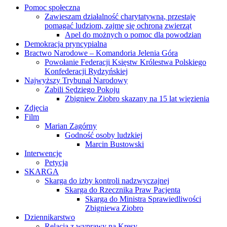
Pomoc społeczna
Zawieszam działalność charytatywną, przestaję
pomagać ludziom, zajmę się ochroną zwierząt
Apel do możnych o pomoc dla powodzian
Demokracja pryncypialna
Bractwo Narodowe – Komandoria Jelenia Góra
Powołanie Federacji Księstw Królestwa Polskiego
Konfederacji Rydzyńskiej
Najwyższy Trybunał Narodowy
Zabili Sędziego Pokoju
Zbigniew Ziobro skazany na 15 lat więzienia
Zdjęcia
Film
Marian Zagórny
Godność osoby ludzkiej
Marcin Bustowski
Interwencje
Petycja
SKARGA
Skarga do izby kontroli nadzwyczajnej
Skarga do Rzecznika Praw Pacjenta
Skarga do Ministra Sprawiedliwości
Zbigniewa Ziobro
Dziennikarstwo
Relacja z wyprawy na Kresy