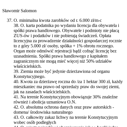
Sławomir Salomon
O. minimalna kwota zarobków od r. 6.000 zł/m-c
38. O. karta podatnika po wydaniu licencja dla obywatela i
spółki prawa handlowego. Obywatele i podmioty nie płacą
ZUS-ów i podatków i nie pobierają świadczeń. Opłata
licencyjna za prowadzenie działalności gospodarczej rocznie
to z góry 5.000 zł/ osoby, spółka + 1% obrotu rocznego.
Organ może odmówić rejestracji bądź cofnąć licencję bez
uzasadnienia. Spółki prawa handlowego z kapitałem
zagranicznym nie mogą mieć więcej niż 50% udziałów
właścicielskich.
39. Ziemia może być jedynie dzierżawiona od organu
Konstytucyjnego.
40. Kwota za dzierżawę roczna do /za 1 hektar 300 zł, każdy
mieszkaniec ma prawo od sprzedaży praw do swojej ziemi,
jak na zasadach właścicielskich.
41. Na terenie Konstytucyjnym obowiązuje 30% znaleźne
również i abolicja uznaniowa O.N.
42. O. absolutna ochrona danych oraz praw autorskich -
domena/ środowiska naturalnego
43. O. całkowity zakaz lichwy na terenie Konstytucyjnym
wobec osób podległych