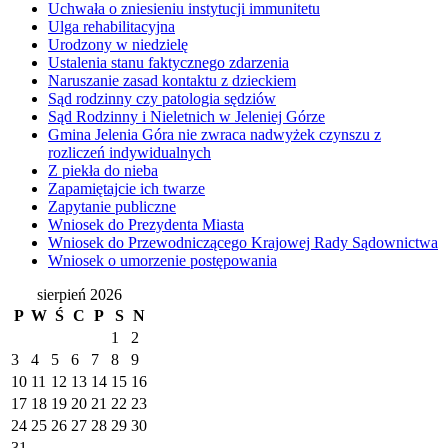
Uchwała o zniesieniu instytucji immunitetu
Ulga rehabilitacyjna
Urodzony w niedzielę
Ustalenia stanu faktycznego zdarzenia
Naruszanie zasad kontaktu z dzieckiem
Sąd rodzinny czy patologia sędziów
Sąd Rodzinny i Nieletnich w Jeleniej Górze
Gmina Jelenia Góra nie zwraca nadwyżek czynszu z
rozliczeń indywidualnych
Z piekła do nieba
Zapamiętajcie ich twarze
Zapytanie publiczne
Wniosek do Prezydenta Miasta
Wniosek do Przewodniczącego Krajowej Rady Sądownictwa
Wniosek o umorzenie postępowania
sierpień 2026
P
W
Ś
C
P
S
N
1
2
3
4
5
6
7
8
9
10
11
12
13
14
15
16
17
18
19
20
21
22
23
24
25
26
27
28
29
30
31