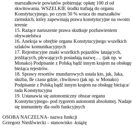
marszałkowie powiatów pobierając opłatę 100 zł od
skwitowania. WSZELKIE środki trafiają do organu
Konstytucyjnego, po czym 50 % wraca do marszałków
ziemskich, który zapewniają prawa konstytucyjne na swoim
terenie
15. Rażące naruszenie prawa skutkuje pozbawieniem
obywatelstwa
16. Aneksja w obrębie organu Konstytucyjnego wszelkich
szlaków komunikacyjnych
17. Rejestracyjne znaki wszelkich pojazdów latających,
jeżdżących, pływających posiadają nazwę…. (jak np. w
Monako) Podpisanie z Polską bądź innym krajem na obsługę
bieżąca rejestrów.
18. Sprawy resortów mundurowych ustala kto, jak, Jaka,
służba, Ile czasu gdzie, chwilowo (jak np. w Monako)
Podpisanie z Polską bądź innym krajem na obsługę bieżąca/
rada Konstytucyjna
19. Ustanawia się autonomiczny obszar organu
Konstytucyjnego- pod rygorem autonomii absolutnej. Nadaje
się immunitety dla osób funkcyjnych
OSOBA NACZELNA- nazwa funkcji
Grzegorz Niedźwiecki – stanowisko -książę