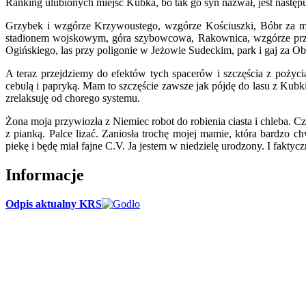
Ranking ulubionych miejsc Kubka, bo tak go syn nazwał, jest następ
Grzybek i wzgórze Krzywoustego, wzgórze Kościuszki, Bóbr za m
stadionem wojskowym, góra szybowcowa, Rakownica, wzgórze przy P
Ogińskiego, las przy poligonie w Jeżowie Sudeckim, park i gaj za Ob
A teraz przejdziemy do efektów tych spacerów i szczęścia z poży
cebulą i papryką. Mam to szczęście zawsze jak pójdę do lasu z Kubk
zrelaksuję od chorego systemu.
Żona moja przywiozła z Niemiec robot do robienia ciasta i chleba. Czę
z pianką. Palce lizać. Zaniosła trochę mojej mamie, która bardzo
piekę i będę miał fajne C.V. Ja jestem w niedzielę urodzony. I faktycz
Informacje
Odpis aktualny KRS