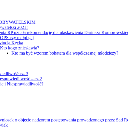
 OBYWATELSKIM
ywatelski 2021!
enta RP uznała rekomendację dla ułaskawienia Dariusza Komorowskie
OPS czy małpi gaj
ytucja Kęcka
Kto kogo zniesławia?
Kto ma być wzorem bohatera dla współczesnej młodzieży?
iedliwość cz. 3
esprawiedliwość – cz.2
ie i Niesprawiedliwość?
i wniosek o objęcie nadzorem postępowania prowadzonego przez Sąd R
wiak