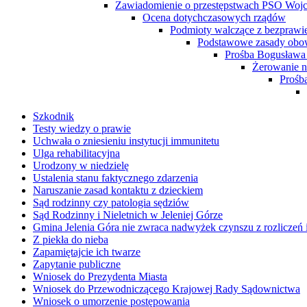
Zawiadomienie o przestępstwach PSO Woj
Ocena dotychczasowych rządów
Podmioty walczące z bezprawi
Podstawowe zasady obo
Prośba Bogusława
Żerowanie n
Prośba
Szkodnik
Testy wiedzy o prawie
Uchwała o zniesieniu instytucji immunitetu
Ulga rehabilitacyjna
Urodzony w niedzielę
Ustalenia stanu faktycznego zdarzenia
Naruszanie zasad kontaktu z dzieckiem
Sąd rodzinny czy patologia sędziów
Sąd Rodzinny i Nieletnich w Jeleniej Górze
Gmina Jelenia Góra nie zwraca nadwyżek czynszu z rozliczeń
Z piekła do nieba
Zapamiętajcie ich twarze
Zapytanie publiczne
Wniosek do Prezydenta Miasta
Wniosek do Przewodniczącego Krajowej Rady Sądownictwa
Wniosek o umorzenie postępowania