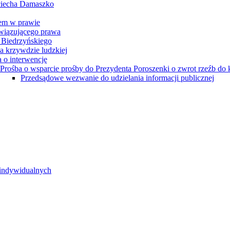
ciecha Damaszko
em w prawie
wiązującego prawa
 Biedrzyńskiego
a krzywdzie ludzkiej
 o interwencję
Prośba o wsparcie prośby do Prezydenta Poroszenki o zwrot rzeźb do 
Przedsądowe wezwanie do udzielania informacji publicznej
 indywidualnych