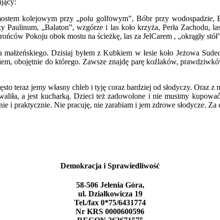
ujący:
ostem kolejowym przy „polu golfowym”, Bóbr przy wodospadzie, Bó
aulinum, „Balaton”, wzgórze i las koło krzyża, Perła Zachodu, las 
rońców Pokoju obok mostu na ścieżkę, las za JelCarem , „okrągły stół
cia małżeńskiego. Dzisiaj byłem z Kubkiem w lesie koło Jeżowa Sud
iem, obojętnie do którego. Zawsze znajdę parę koźlaków, prawdziwków,
sto teraz jemy własny chleb i tyję coraz bardziej od słodyczy. Oraz z n
 chwaliła, a jest kucharką. Dzieci też zadowolone i nie musimy kupo
nie i praktycznie. Nie pracuję, nie zarabiam i jem zdrowe słodycze. Za 
Demokracja i Sprawiedliwość
58-506 Jelenia Góra,
ul. Działkowicza 19
Tel./fax 0*75/6431774
Nr KRS 0000600596