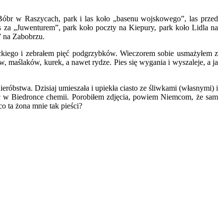
br w Raszycach, park i las koło „basenu wojskowego”, las przed
za „Juwenturem”, park koło poczty na Kiepury, park koło Lidla na
” na Zabobrzu.
eckiego i zebrałem pięć podgrzybków. Wieczorem sobie usmażyłem z
 maślaków, kurek, a nawet rydze. Pies się wygania i wyszaleje, a ja
ieróbstwa. Dzisiaj umieszała i upiekła ciasto ze śliwkami (własnymi) i
wać w Biedronce chemii. Porobiłem zdjęcia, powiem Niemcom, że sam
co ta żona mnie tak pieści?