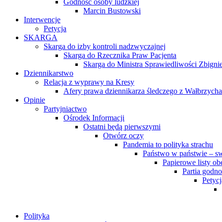
Godność osoby ludzkiej
Marcin Bustowski
Interwencje
Petycja
SKARGA
Skarga do izby kontroli nadzwyczajnej
Skarga do Rzecznika Praw Pacjenta
Skarga do Ministra Sprawiedliwości Zbigni
Dziennikarstwo
Relacja z wyprawy na Kresy
Afery prawa dziennikarza śledczego z Wałbrzycha
Opinie
Partyjniactwo
Ośrodek Informacji
Ostatni będą pierwszymi
Otwórz oczy
Pandemia to polityka strachu
Państwo w państwie – s
Papierowe listy o
Partia godno
Petycj
Polityka