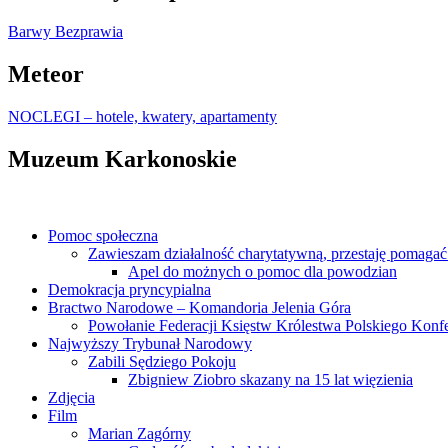
Barwy Bezprawia
Meteor
NOCLEGI – hotele, kwatery, apartamenty
Muzeum Karkonoskie
Pomoc społeczna
Zawieszam działalność charytatywną, przestaję pomagać 
Apel do możnych o pomoc dla powodzian
Demokracja pryncypialna
Bractwo Narodowe – Komandoria Jelenia Góra
Powołanie Federacji Księstw Królestwa Polskiego Konfe
Najwyższy Trybunał Narodowy
Zabili Sędziego Pokoju
Zbigniew Ziobro skazany na 15 lat więzienia
Zdjęcia
Film
Marian Zagórny