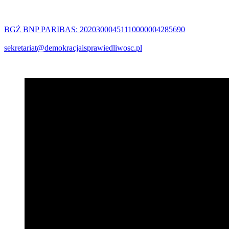
BGŻ BNP PARIBAS: 20203000451110000004285690
sekretariat@demokracjaisprawiedliwosc.pl