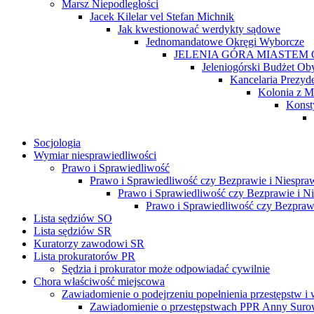
Marsz Niepodległości
Jacek Kilelar vel Stefan Michnik
Jak kwestionować werdykty sądowe
Jednomandatowe Okręgi Wyborcze
JELENIA GÓRA MIASTEM
Jeleniogórski Budżet Ob
Kancelaria Prezyd
Kolonia z M
Konst
Socjologia
Wymiar niesprawiedliwości
Prawo i Sprawiedliwość
Prawo i Sprawiedliwość czy Bezprawie i Niespraw
Prawo i Sprawiedliwość czy Bezprawie i Ni
Prawo i Sprawiedliwość czy Bezpraw
Lista sędziów SO
Lista sędziów SR
Kuratorzy zawodowi SR
Lista prokuratorów PR
Sędzia i prokurator może odpowiadać cywilnie
Chora właściwość miejscowa
Zawiadomienie o podejrzeniu popełnienia przestępstw 
Zawiadomienie o przestępstwach PPR Anny Suro