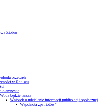
ewa Ziobro
woboda orzeczeń
becności w Ratuszu
ści
a o amnestię
Woda będzie tańsza
Wniosek o udzielenie informacji publicznej i społecznej
Wspólnota „patriotów”