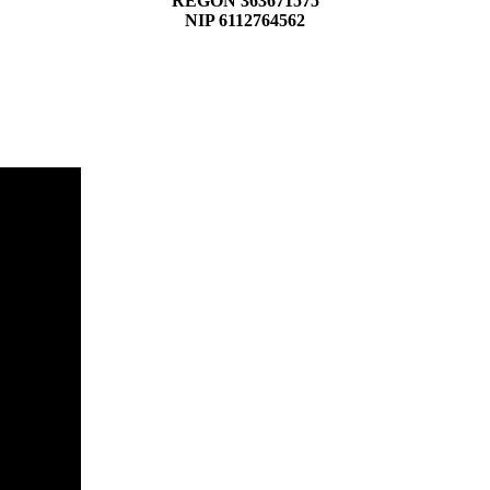
REGON 363671575
NIP 6112764562