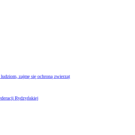
ludziom, zajmę się ochroną zwierząt
deracji Rydzyńskiej