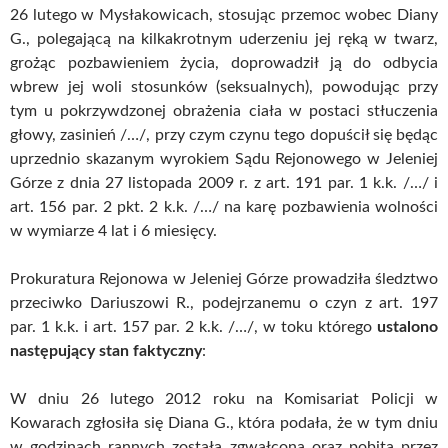
26 lutego w Mysłakowicach, stosując przemoc wobec Diany
G., polegającą na kilkakrotnym uderzeniu jej ręką w twarz,
grożąc pozbawieniem życia, doprowadził ją do odbycia
wbrew jej woli stosunków (seksualnych), powodując przy
tym u pokrzywdzonej obrażenia ciała w postaci stłuczenia
głowy, zasinień /…/, przy czym czynu tego dopuścił się będąc
uprzednio skazanym wyrokiem Sądu Rejonowego w Jeleniej
Górze z dnia 27 listopada 2009 r. z art. 191 par. 1 k.k. /…/ i
art. 156 par. 2 pkt. 2 k.k. /…/ na karę pozbawienia wolności
w wymiarze 4 lat i 6 miesięcy.
Prokuratura Rejonowa w Jeleniej Górze prowadziła śledztwo
przeciwko Dariuszowi R., podejrzanemu o czyn z art. 197
par. 1 k.k. i art. 157 par. 2 k.k. /…/, w toku którego
ustalono
następujący stan faktyczny
:
W dniu 26 lutego 2012 roku na Komisariat Policji w
Kowarach zgłosiła się Diana G., która podała, że w tym dniu
w godzinach rannych została zgwałcona oraz pobita przez