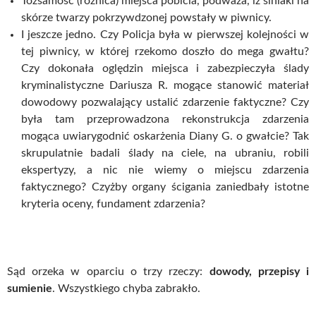
Tożsamość (różnica) miejsca pobicia, podważa, iż siniaki na
skórze twarzy pokrzywdzonej powstały w piwnicy.
I jeszcze jedno. Czy Policja była w pierwszej kolejności w
tej piwnicy, w której rzekomo doszło do mega gwałtu?
Czy dokonała oględzin miejsca i zabezpieczyła ślady
kryminalistyczne Dariusza R. mogące stanowić materiał
dowodowy pozwalający ustalić zdarzenie faktyczne? Czy
była tam przeprowadzona rekonstrukcja zdarzenia
mogąca uwiarygodnić oskarżenia Diany G. o gwałcie? Tak
skrupulatnie badali ślady na ciele, na ubraniu, robili
ekspertyzy, a nic nie wiemy o miejscu zdarzenia
faktycznego? Czyżby organy ścigania zaniedbały istotne
kryteria oceny, fundament zdarzenia?
Sąd orzeka w oparciu o trzy rzeczy:
dowody, przepisy i
sumienie
. Wszystkiego chyba zabrakło.