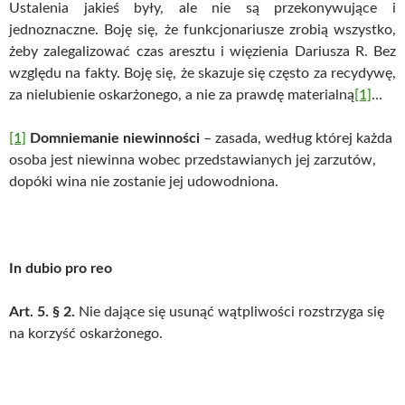
Ustalenia jakieś były, ale nie są przekonywujące i
jednoznaczne. Boję się, że funkcjonariusze zrobią wszystko,
żeby zalegalizować czas aresztu i więzienia Dariusza R. Bez
względu na fakty. Boję się, że skazuje się często za recydywę,
za nielubienie oskarżonego, a nie za prawdę materialną
[1]
…
[1]
Domniemanie niewinności
– zasada, według której każda
osoba jest niewinna wobec przedstawianych jej zarzutów,
dopóki wina nie zostanie jej udowodniona.
In dubio pro reo
Art. 5.
§ 2.
Nie dające się usunąć wątpliwości rozstrzyga się
na korzyść oskarżonego.