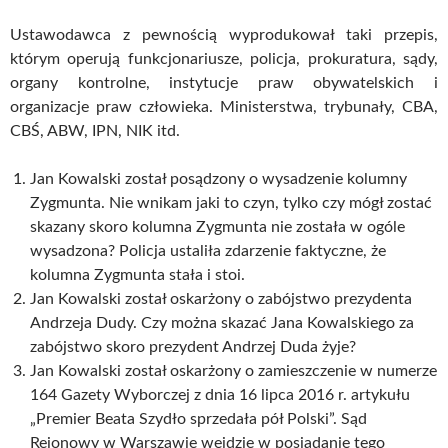
Ustawodawca z pewnością wyprodukował taki przepis,
którym operują funkcjonariusze, policja, prokuratura, sądy,
organy kontrolne, instytucje praw obywatelskich i
organizacje praw człowieka. Ministerstwa, trybunały, CBA,
CBŚ, ABW, IPN, NIK itd.
Jan Kowalski został posądzony o wysadzenie kolumny
Zygmunta. Nie wnikam jaki to czyn, tylko czy mógł zostać
skazany skoro kolumna Zygmunta nie została w ogóle
wysadzona? Policja ustaliła zdarzenie faktyczne, że
kolumna Zygmunta stała i stoi.
Jan Kowalski został oskarżony o zabójstwo prezydenta
Andrzeja Dudy. Czy można skazać Jana Kowalskiego za
zabójstwo skoro prezydent Andrzej Duda żyje?
Jan Kowalski został oskarżony o zamieszczenie w numerze
164 Gazety Wyborczej z dnia 16 lipca 2016 r. artykułu
„Premier Beata Szydło sprzedała pół Polski”. Sąd
Rejonowy w Warszawie wejdzie w posiadanie tego