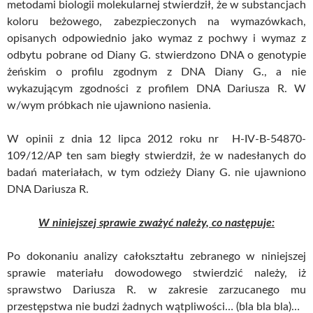
metodami biologii molekularnej stwierdził, że w substancjach
koloru beżowego, zabezpieczonych na wymazówkach,
opisanych odpowiednio jako wymaz z pochwy i wymaz z
odbytu pobrane od Diany G. stwierdzono DNA o genotypie
żeńskim o profilu zgodnym z DNA Diany G., a nie
wykazującym zgodności z profilem DNA Dariusza R. W
w/wym próbkach nie ujawniono nasienia.
W opinii z dnia 12 lipca 2012 roku nr H-IV-B-54870-
109/12/AP ten sam biegły stwierdził, że w nadesłanych do
badań materiałach, w tym odzieży Diany G. nie ujawniono
DNA Dariusza R.
W niniejszej sprawie zważyć należy, co następuje:
Po dokonaniu analizy całokształtu zebranego w niniejszej
sprawie materiału dowodowego stwierdzić należy, iż
sprawstwo Dariusza R. w zakresie zarzucanego mu
przestępstwa nie budzi żadnych wątpliwości… (bla bla bla)…