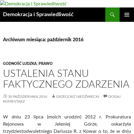
Przejdź
do
Szukaj
Demokracja i Sprawiedliwość
treści
MENU
GŁÓWN
Archiwum miesiąca: październik 2016
GODNOŚĆ LUDZKA
,
PRAWO
USTALENIA STANU
FAKTYCZNEGO ZDARZENIA
30 PAŹDZIERNIKA 2016
GRZEGORZ NIEDŹWIECKI
DODAJ
KOMENTARZ
W dniu 23 lipca (moich urodzin) 2012 r. Prokuratura
Rejonowa w Jeleniej Górze, oskarżyła
trzydziestodwuletniego Dariusza R. z Kowar o to, że w dniu