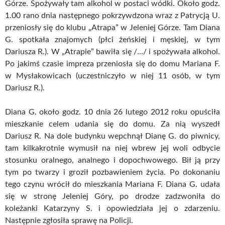
Górze. Spożywały tam alkohol w postaci wódki. Około godz.
1.00 rano dnia następnego pokrzywdzona wraz z Patrycją U.
przeniosły się do klubu „Atrapa” w Jeleniej Górze. Tam Diana
G. spotkała znajomych (płci żeńskiej i męskiej, w tym
Dariusza R.). W „Atrapie” bawiła się /…/ i spożywała alkohol.
Po jakimś czasie impreza przeniosła się do domu Mariana F.
w Mysłakowicach (uczestniczyło w niej 11 osób, w tym
Dariusz R.).
Diana G. około godz. 10 dnia 26 lutego 2012 roku opuściła
mieszkanie celem udania się do domu. Za nią wyszedł
Dariusz R. Na dole budynku wepchnął Dianę G. do piwnicy,
tam kilkakrotnie wymusił na niej wbrew jej woli odbycie
stosunku oralnego, analnego i dopochwowego. Bił ją przy
tym po twarzy i groził pozbawieniem życia. Po dokonaniu
tego czynu wrócił do mieszkania Mariana F. Diana G. udała
się w stronę Jeleniej Góry, po drodze zadzwoniła do
koleżanki Katarzyny S. i opowiedziała jej o zdarzeniu.
Następnie zgłosiła sprawę na Policji.