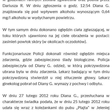
Dariusza R. W dniu zgłoszenia o godz. 12:54 Diana G.
znajdowała się pod wpływem alkoholu wynoszącym 0,64
mg/l alkoholu w wydychanym powietrzu.
W tym samym dniu dokonano oględzin ciała zgłaszającej, w
toku których ujawniono na jej ciele obrażenia w postaci:
zasinień powłok skóry (w okolicach oczodołów).
Funkcjonariusze Policji dokonali również oględzin miejsca
zdarzenia, gdzie zabezpieczono ślady biologiczne. Policja
zabezpieczyła od Diany G. odzież, w którą pokrzywdzona
ubrana była w dniu zdarzenia. Lekarz badający w tym dniu
pokrzywdzoną stwierdził u niej stłuczenie głowy. Lekarz
ginekolog pobrał od Diany G. wymazy z pochwy i odbytu.
W dniu 27 lutego 2012 roku Diana G., przesłuchana w
charakterze świadka podała, że w dniu 25 lutego 2012 roku
udała się wraz z koleżankami do pubu „Plajta” w Jeleniej