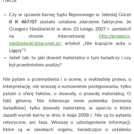
rzeczy.
Czy w sprawie karnej Sądu Rejonowego w Jeleniej Górze
II K 467/07
zostało ustalone zdarzenie faktyczne, że
Grzegorz Niedźwiecki w dniu 23 lutego 2007 r. zamieścił
na stronie internetowej
http://grzegorz-
niedzwiecki.blog.onet.pl/
artykuł „Nie kupujcie auta u
Ligęzy”?
Jeżeli tak, to jaki dowód materialny o tym świadczy i czy
był przedmiotem analizy?
Nie pytam o przemyślenia i o ocenę, o wykładnię prawa, o
interpretację, nie wnoszę o wznowienie postępowania, tylko
pytam o sferę faktów, o dowody, o prawdę materialną. O
fakt główny. Nie interesuje mnie polemika (zeznania
świadków), tylko dowody materialne, w oparciu o które
zapadł wyrok karny w dniu 6 maja 2008 r. Nie są to pytania
retoryczne, ani teza. Wnoszę o udostępnienie informacji,
które są w zasobach organu, świadczące o ustaleniu