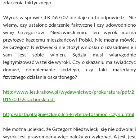
zdarzenia faktycznego.
Wyrok w sprawie II K 467/07 nie daje na to odpowiedzi. Nie
wiemy, czy ustalono zdarzenie faktyczne i czy udowodniono
winę Grzegorzowi Niedźwieckiemu. Ten wyrok można
przyłożyć każdemu mieszkańcowi Polski. Nie można mówić,
że Grzegorz Niedźwiecki nie złożył wniosku o uzasadnienie i
sam jest sobie winien. Sędzia musi wiarygodnie
legitymizować wszelkie wyroki. Czy o skazaniu ma świadczyć
domysł, domniemanie sędziego, czy fakt materialny
fizycznego działania oskarżonego?
http://www.ies.krakow.pl/wydawnictwo/prokuratura/pdf/2
015/04/2stachurski.pdf
http://absta.pl/agnieszka-pilch-kryteria-tosamoci-czynu.html
Nie można uciekać, że Grzegorz Niedźwiecki się nie odwołał i
wyrok jest prawomocny więc należy go wykonać. A jeśli jest