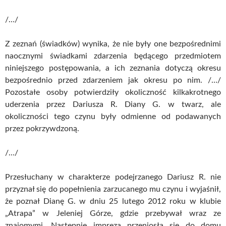
/…/
Z zeznań (świadków) wynika, że nie były one bezpośrednimi
naocznymi świadkami zdarzenia będącego przedmiotem
niniejszego postępowania, a ich zeznania dotyczą okresu
bezpośrednio przed zdarzeniem jak okresu po nim. /…/
Pozostałe osoby potwierdziły okoliczność kilkakrotnego
uderzenia przez Dariusza R. Diany G. w twarz, ale
okoliczności tego czynu były odmienne od podawanych
przez pokrzywdzoną.
/…/
Przesłuchany w charakterze podejrzanego Dariusz R. nie
przyznał się do popełnienia zarzucanego mu czynu i wyjaśnił,
że poznał Dianę G. w dniu 25 lutego 2012 roku w klubie
„Atrapa” w Jeleniej Górze, gdzie przebywał wraz ze
znajomymi. Następnie impreza przeniosła się do domu