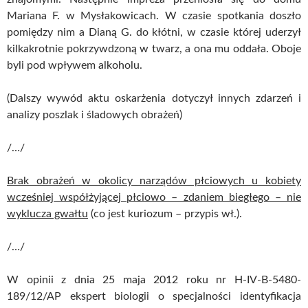
Mariana F. w Mysłakowicach. W czasie spotkania doszło
pomiędzy nim a Dianą G. do kłótni, w czasie której uderzył
kilkakrotnie pokrzywdzoną w twarz, a ona mu oddała. Oboje
byli pod wpływem alkoholu.
(Dalszy wywód aktu oskarżenia dotyczył innych zdarzeń i
analizy poszlak i śladowych obrażeń)
/…/
Brak obrażeń w okolicy narządów płciowych u kobiety
wcześniej współżyjącej płciowo – zdaniem biegłego – nie
wyklucza gwałtu
(co jest kuriozum – przypis wł.).
/…/
W opinii z dnia 25 maja 2012 roku nr H-IV-B-5480-
189/12/AP ekspert biologii o specjalności identyfikacja