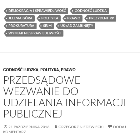
DEMOKRACJA I SPRAWIEDLIWOŚĆ
GODNOŚĆ LUDZKA
JELENIA GÓRA
POLITYKA
PRAWO
PREZYDENT RP
PROKURATURA
SEJM
UKŁAD ZAMKNIĘTY
WYMIAR NIESPRAWIEDLIWOŚCI
GODNOŚĆ LUDZKA
,
POLITYKA
,
PRAWO
PRZEDSĄDOWE
WEZWANIE DO
UDZIELANIA INFORMACJI
PUBLICZNEJ
21 PAŹDZIERNIKA 2016
GRZEGORZ NIEDŹWIECKI
DODAJ
KOMENTARZ