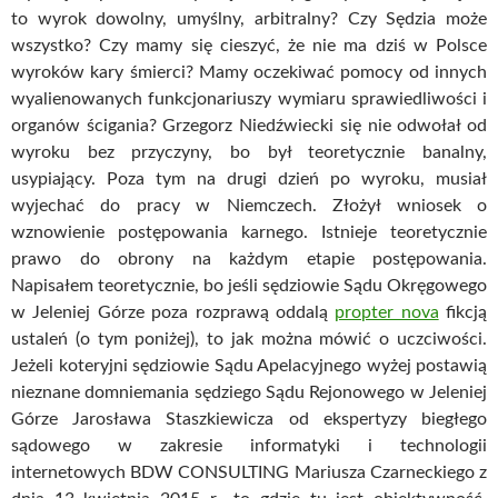
to wyrok dowolny, umyślny, arbitralny? Czy Sędzia może
wszystko? Czy mamy się cieszyć, że nie ma dziś w Polsce
wyroków kary śmierci? Mamy oczekiwać pomocy od innych
wyalienowanych funkcjonariuszy wymiaru sprawiedliwości i
organów ścigania? Grzegorz Niedźwiecki się nie odwołał od
wyroku bez przyczyny, bo był teoretycznie banalny,
usypiający. Poza tym na drugi dzień po wyroku, musiał
wyjechać do pracy w Niemczech. Złożył wniosek o
wznowienie postępowania karnego. Istnieje teoretycznie
prawo do obrony na każdym etapie postępowania.
Napisałem teoretycznie, bo jeśli sędziowie Sądu Okręgowego
w Jeleniej Górze poza rozprawą oddalą
propter nova
fikcją
ustaleń (o tym poniżej), to jak można mówić o uczciwości.
Jeżeli koteryjni sędziowie Sądu Apelacyjnego wyżej postawią
nieznane domniemania sędziego Sądu Rejonowego w Jeleniej
Górze Jarosława Staszkiewicza od ekspertyzy biegłego
sądowego w zakresie informatyki i technologii
internetowych BDW CONSULTING Mariusza Czarneckiego z