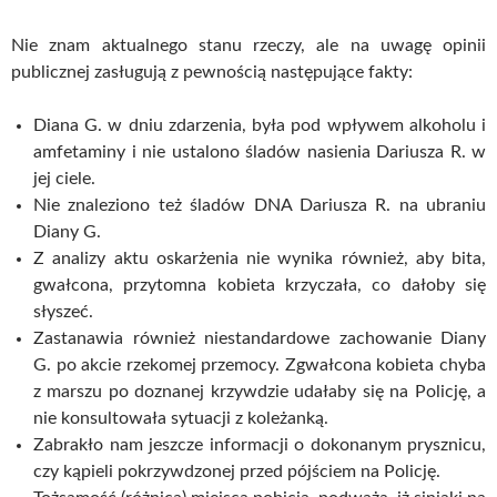
Nie znam aktualnego stanu rzeczy, ale na uwagę opinii
publicznej zasługują z pewnością następujące fakty:
Diana G. w dniu zdarzenia, była pod wpływem alkoholu i
amfetaminy i nie ustalono śladów nasienia Dariusza R. w
jej ciele.
Nie znaleziono też śladów DNA Dariusza R. na ubraniu
Diany G.
Z analizy aktu oskarżenia nie wynika również, aby bita,
gwałcona, przytomna kobieta krzyczała, co dałoby się
słyszeć.
Zastanawia również niestandardowe zachowanie Diany
G. po akcie rzekomej przemocy. Zgwałcona kobieta chyba
z marszu po doznanej krzywdzie udałaby się na Policję, a
nie konsultowała sytuacji z koleżanką.
Zabrakło nam jeszcze informacji o dokonanym prysznicu,
czy kąpieli pokrzywdzonej przed pójściem na Policję.