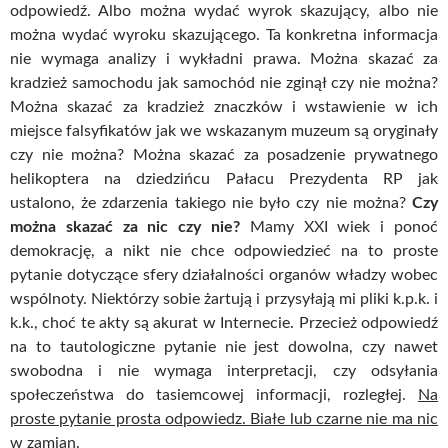
odpowiedź. Albo można wydać wyrok skazujący, albo nie
można wydać wyroku skazującego. Ta konkretna informacja
nie wymaga analizy i wykładni prawa. Można skazać za
kradzież samochodu jak samochód nie zginął czy nie można?
Można skazać za kradzież znaczków i wstawienie w ich
miejsce falsyfikatów jak we wskazanym muzeum są oryginały
czy nie można? Można skazać za posadzenie prywatnego
helikoptera na dziedzińcu Pałacu Prezydenta RP jak
ustalono, że zdarzenia takiego nie było czy nie można?
Czy
można skazać za nic czy nie?
Mamy XXI wiek i ponoć
demokrację, a nikt nie chce odpowiedzieć na to proste
pytanie dotyczące sfery działalności organów władzy wobec
wspólnoty. Niektórzy sobie żartują i przysyłają mi pliki k.p.k. i
k.k., choć te akty są akurat w Internecie. Przecież odpowiedź
na to tautologiczne pytanie nie jest dowolna, czy nawet
swobodna i nie wymaga interpretacji, czy odsyłania
społeczeństwa do tasiemcowej informacji, rozległej.
Na
proste pytanie prosta odpowiedz. Białe lub czarne nie ma nic
w zamian.