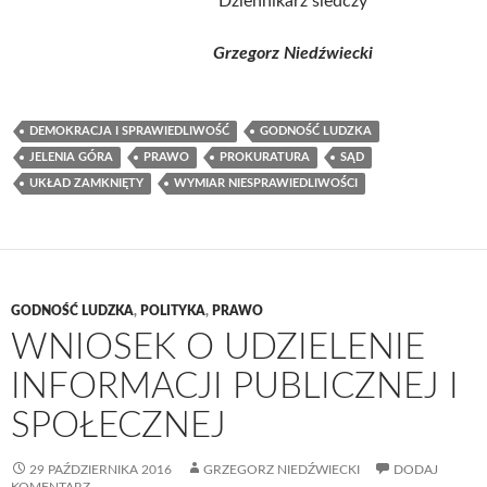
Dziennikarz śledczy
Grzegorz Niedźwiecki
DEMOKRACJA I SPRAWIEDLIWOŚĆ
GODNOŚĆ LUDZKA
JELENIA GÓRA
PRAWO
PROKURATURA
SĄD
UKŁAD ZAMKNIĘTY
WYMIAR NIESPRAWIEDLIWOŚCI
GODNOŚĆ LUDZKA
,
POLITYKA
,
PRAWO
WNIOSEK O UDZIELENIE
INFORMACJI PUBLICZNEJ I
SPOŁECZNEJ
29 PAŹDZIERNIKA 2016
GRZEGORZ NIEDŹWIECKI
DODAJ
KOMENTARZ