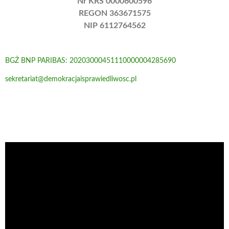
Nr KRS 0000600596
REGON 363671575
NIP 6112764562
BGŻ BNP PARIBAS: 20203000451110000004285690
sekretariat@demokracjaisprawiedliwosc.pl