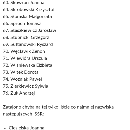
63. Skowron Joanna
64. Skrobowski Krzysztof
65. Słomska Małgorzata
66. Sproch Tomasz
67.
Staszkiewicz Jarosław
68. Stupnicki Grzegorz
69. Sułtanowski Ryszard
70. Węcławik Zenon
71. Wiewióra Urszula
72. Wiśniewska Elżbieta
73. Witek Dorota
74. Woźniak Paweł
75. Zierkiewicz Sylwia
76. Żuk Andrzej
Zatajono chyba na tej tylko liście co najmniej nazwiska
następujących SSR:
Ciesielska Joanna