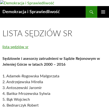
Przejdź
do
Szukaj
Demokracja i Sprawiedliwość
treści
MENU
GŁÓWN
LISTA SĘDZIÓW SR
lista sędziów sr
Sędziowie i asesorzy zatrudnieni w Sądzie Rejonowym w
Jeleniej Górze w latach 2000 – 2016
1. Adamek-Rogowska Małgorzata
2. Andrzejewska Mirella
3. Antoszewski Jaromir
4. Bańka-Mrozewska Sylwia
5. Bąk Wojciech
6. Bednarczyk Robert