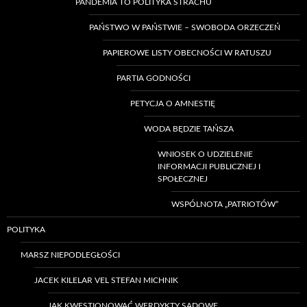
PANDEMIA TO POLITYKA STRACHU
PAŃSTWO W PAŃSTWIE – SWOBODA ORZECZEŃ
PAPIEROWE LISTY OBECNOŚCI W RATUSZU
PARTIA GODNOŚCI
PETYCJA O AMNESTIĘ
WODA BĘDZIE TAŃSZA
WNIOSEK O UDZIELENIE
INFORMACJI PUBLICZNEJ I
SPOŁECZNEJ
WSPÓLNOTA „PATRIOTÓW”
POLITYKA
MARSZ NIEPODLEGŁOŚCI
JACEK KILELAR VEL STEFAN MICHNIK
JAK KWESTIONOWAĆ WERDYKTY SĄDOWE