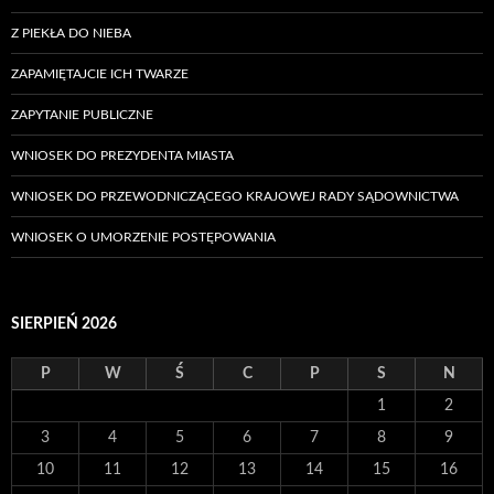
Z PIEKŁA DO NIEBA
ZAPAMIĘTAJCIE ICH TWARZE
ZAPYTANIE PUBLICZNE
WNIOSEK DO PREZYDENTA MIASTA
WNIOSEK DO PRZEWODNICZĄCEGO KRAJOWEJ RADY SĄDOWNICTWA
WNIOSEK O UMORZENIE POSTĘPOWANIA
SIERPIEŃ 2026
P
W
Ś
C
P
S
N
1
2
3
4
5
6
7
8
9
10
11
12
13
14
15
16