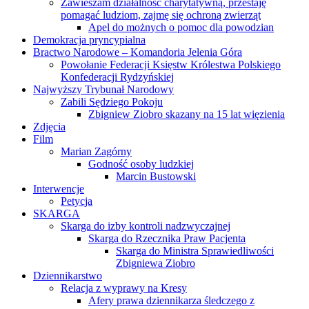
Zawieszam działalność charytatywną, przestaję
pomagać ludziom, zajmę się ochroną zwierząt
Apel do możnych o pomoc dla powodzian
Demokracja pryncypialna
Bractwo Narodowe – Komandoria Jelenia Góra
Powołanie Federacji Księstw Królestwa Polskiego
Konfederacji Rydzyńskiej
Najwyższy Trybunał Narodowy
Zabili Sędziego Pokoju
Zbigniew Ziobro skazany na 15 lat więzienia
Zdjęcia
Film
Marian Zagórny
Godność osoby ludzkiej
Marcin Bustowski
Interwencje
Petycja
SKARGA
Skarga do izby kontroli nadzwyczajnej
Skarga do Rzecznika Praw Pacjenta
Skarga do Ministra Sprawiedliwości
Zbigniewa Ziobro
Dziennikarstwo
Relacja z wyprawy na Kresy
Afery prawa dziennikarza śledczego z