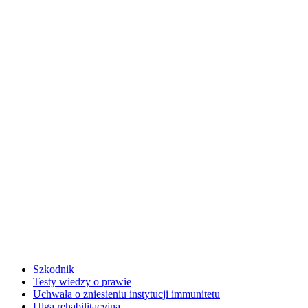
Szkodnik
Testy wiedzy o prawie
Uchwała o zniesieniu instytucji immunitetu
Ulga rehabilitacyjna