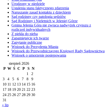
Urodzony w niedzielę
Ustalenia stanu faktycznego zdarzenia
Naruszanie zasad kontaktu z dzieckiem
Sąd rodzinny czy patologia sędziów
Sąd Rodzinny i Nieletnich w Jeleniej Górze
Gmina Jelenia Góra nie zwraca nadwyżek czynszu z
rozliczeń indywidualnych
Z piekła do nieba
Zapamiętajcie ich twarze
Zapytanie publiczne
Wniosek do Prezydenta Miasta
Wniosek do Przewodniczącego Krajowej Rady Sądownictwa
Wniosek o umorzenie postępowania
sierpień 2026
P
W
Ś
C
P
S
N
1
2
3
4
5
6
7
8
9
10
11
12
13
14
15
16
17
18
19
20
21
22
23
24
25
26
27
28
29
30
31
« lip