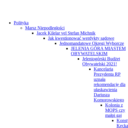
Polityka
Marsz Niepodległości
Jacek Kilelar vel Stefan Michnik
Jak kwestionować werdykty sądowe
Jednomandatowe Okręgi Wyborcze
JELENIA GÓRA MIASTEM
OBYWATELSKIM
Jeleniogórski Budżet
Obywatelski 2021!
Kancelaria
Prezydenta RP
uznała
rekomendację dla
ułaskawienia
Dariusza
Komorowskiego
Kolonia z
MOPS czy
małpi gaj
Konst
Kęck