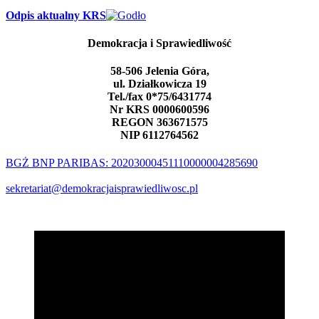
Odpis aktualny KRS
Demokracja i Sprawiedliwość
58-506 Jelenia Góra,
ul. Działkowicza 19
Tel./fax 0*75/6431774
Nr KRS 0000600596
REGON 363671575
NIP 6112764562
BGŻ BNP PARIBAS: 20203000451110000004285690
sekretariat@demokracjaisprawiedliwosc.pl