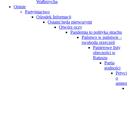
Wałbrzycha
Opinie
Partyjniactwo
Ośrodek Informacji
Ostatni będą pierwszymi
Otwórz oczy
Pandemia to polityka strachu
Państwo w państwie –
swoboda orzeczeń
Papierowe listy
obecności w
Ratuszu
Partia
godności
Petycj
o
amnes