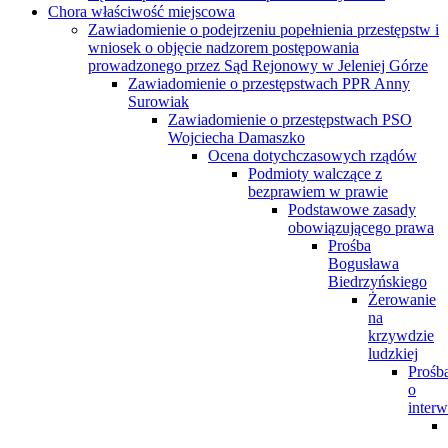
Chora właściwość miejscowa
Zawiadomienie o podejrzeniu popełnienia przestępstw i
wniosek o objęcie nadzorem postępowania
prowadzonego przez Sąd Rejonowy w Jeleniej Górze
Zawiadomienie o przestępstwach PPR Anny
Surowiak
Zawiadomienie o przestępstwach PSO
Wojciecha Damaszko
Ocena dotychczasowych rządów
Podmioty walczące z
bezprawiem w prawie
Podstawowe zasady
obowiązującego prawa
Prośba
Bogusława
Biedrzyńskiego
Żerowanie
na
krzywdzie
ludzkiej
Prośb
o
interw