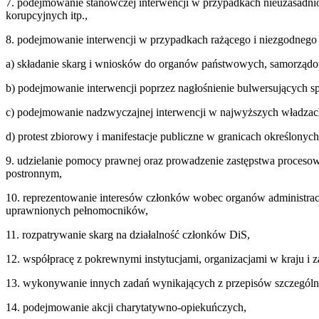
7. podejmowanie stanowczej interwencji w przypadkach nieuzasadni
korupcyjnych itp.,
8. podejmowanie interwencji w przypadkach rażącego i niezgodnego 
a) składanie skarg i wniosków do organów państwowych, samorządo
b) podejmowanie interwencji poprzez nagłośnienie bulwersujących 
c) podejmowanie nadzwyczajnej interwencji w najwyższych władzac
d) protest zbiorowy i manifestacje publiczne w granicach określony
9. udzielanie pomocy prawnej oraz prowadzenie zastępstwa proce
postronnym,
10. reprezentowanie interesów członków wobec organów administrac
uprawnionych pełnomocników,
11. rozpatrywanie skarg na działalność członków DiS,
12. współpracę z pokrewnymi instytucjami, organizacjami w kraju i z
13. wykonywanie innych zadań wynikających z przepisów szczegól
14. podejmowanie akcji charytatywno-opiekuńczych,