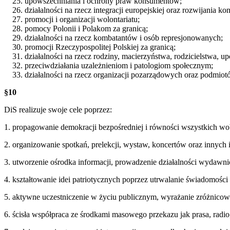
upowszechniania i ochrony praw konsumentów;
działalności na rzecz integracji europejskiej oraz rozwijania 
promocji i organizacji wolontariatu;
pomocy Polonii i Polakom za granicą;
działalności na rzecz kombatantów i osób represjonowanych;
promocji Rzeczypospolitej Polskiej za granicą;
działalności na rzecz rodziny, macierzyństwa, rodzicielstwa, 
przeciwdziałania uzależnieniom i patologiom społecznym;
działalności na rzecz organizacji pozarządowych oraz podmio
§10
DiS realizuje swoje cele poprzez:
1. propagowanie demokracji bezpośredniej i równości wszystkich w
2. organizowanie spotkań, prelekcji, wystaw, koncertów oraz innych 
3. utworzenie ośrodka informacji, prowadzenie działalności wydawn
4. kształtowanie idei patriotycznych poprzez utrwalanie świadomośc
5. aktywne uczestniczenie w życiu publicznym, wyrażanie zróżnicowa
6. ścisła współpraca ze środkami masowego przekazu jak prasa, radio