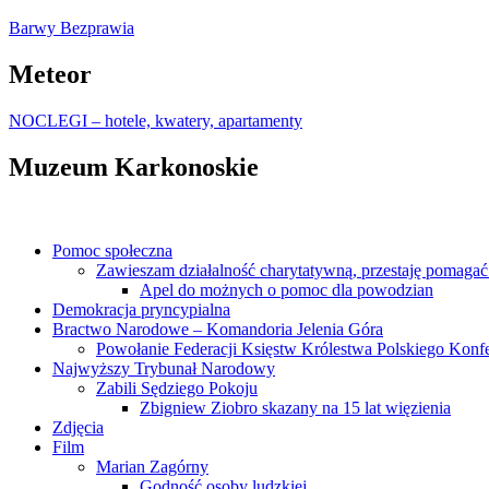
Barwy Bezprawia
Meteor
NOCLEGI – hotele, kwatery, apartamenty
Muzeum Karkonoskie
Pomoc społeczna
Zawieszam działalność charytatywną, przestaję pomagać 
Apel do możnych o pomoc dla powodzian
Demokracja pryncypialna
Bractwo Narodowe – Komandoria Jelenia Góra
Powołanie Federacji Księstw Królestwa Polskiego Konfe
Najwyższy Trybunał Narodowy
Zabili Sędziego Pokoju
Zbigniew Ziobro skazany na 15 lat więzienia
Zdjęcia
Film
Marian Zagórny
Godność osoby ludzkiej