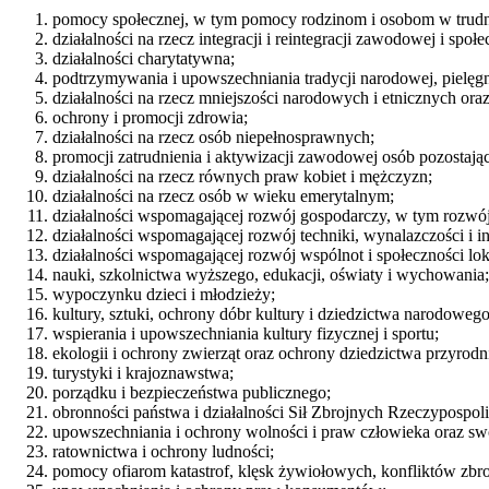
pomocy społecznej, w tym pomocy rodzinom i osobom w trudnej
działalności na rzecz integracji i reintegracji zawodowej i s
działalności charytatywna;
podtrzymywania i upowszechniania tradycji narodowej, pielęg
działalności na rzecz mniejszości narodowych i etnicznych ora
ochrony i promocji zdrowia;
działalności na rzecz osób niepełnosprawnych;
promocji zatrudnienia i aktywizacji zawodowej osób pozostają
działalności na rzecz równych praw kobiet i mężczyzn;
działalności na rzecz osób w wieku emerytalnym;
działalności wspomagającej rozwój gospodarczy, w tym rozwój 
działalności wspomagającej rozwój techniki, wynalazczości i
działalności wspomagającej rozwój wspólnot i społeczności lo
nauki, szkolnictwa wyższego, edukacji, oświaty i wychowania;
wypoczynku dzieci i młodzieży;
kultury, sztuki, ochrony dóbr kultury i dziedzictwa narodowego
wspierania i upowszechniania kultury fizycznej i sportu;
ekologii i ochrony zwierząt oraz ochrony dziedzictwa przyrodn
turystyki i krajoznawstwa;
porządku i bezpieczeństwa publicznego;
obronności państwa i działalności Sił Zbrojnych Rzeczypospolit
upowszechniania i ochrony wolności i praw człowieka oraz sw
ratownictwa i ochrony ludności;
pomocy ofiarom katastrof, klęsk żywiołowych, konfliktów zbroj