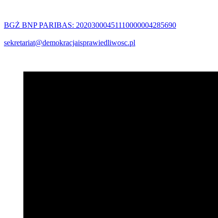
BGŻ BNP PARIBAS: 20203000451110000004285690
sekretariat@demokracjaisprawiedliwosc.pl