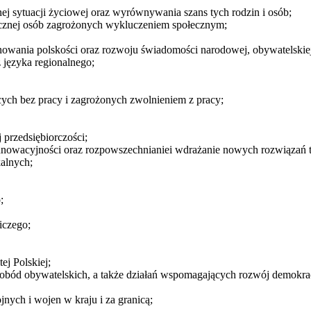
 sytuacji życiowej oraz wyrównywania szans tych rodzin i osób;
połecznej osób zagrożonych wykluczeniem społecznym;
nowania polskości oraz rozwoju świadomości narodowej, obywatelskiej
z języka regionalnego;
cych bez pracy i zagrożonych zwolnieniem z pracy;
przedsiębiorczości;
 innowacyjności oraz rozpowszechnianiei wdrażanie nowych rozwiązań 
kalnych;
;
iczego;
ej Polskiej;
obód obywatelskich, a także działań wspomagających rozwój demokrac
nych i wojen w kraju i za granicą;