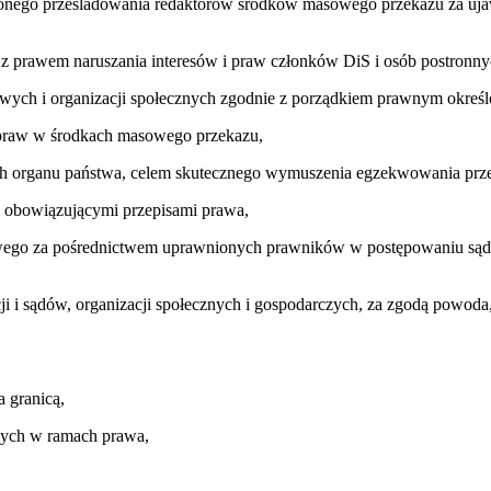
onego prześladowania redaktorów środków masowego przekazu za ujawni
z prawem naruszania interesów i praw członków DiS i osób postronny
wych i organizacji społecznych zgodnie z porządkiem prawnym okreś
spraw w środkach masowego przekazu,
h organu państwa, celem skutecznego wymuszenia egzekwowania prze
ch obowiązującymi przepisami prawa,
sowego za pośrednictwem uprawnionych prawników w postępowaniu są
ji i sądów, organizacji społecznych i gospodarczych, za zgodą pow
a granicą,
nych w ramach prawa,