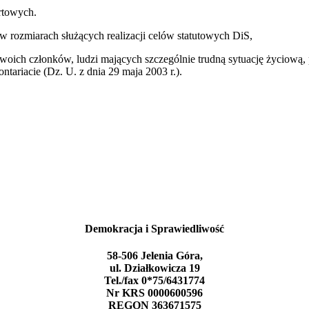
ortowych.
w rozmiarach służących realizacji celów statutowych DiS,
 swoich członków, ludzi mających szczególnie trudną sytuację życiową,
ntariacie (Dz. U. z dnia 29 maja 2003 r.).
Demokracja i Sprawiedliwość
58-506 Jelenia Góra,
ul. Działkowicza 19
Tel./fax 0*75/6431774
Nr KRS 0000600596
REGON 363671575