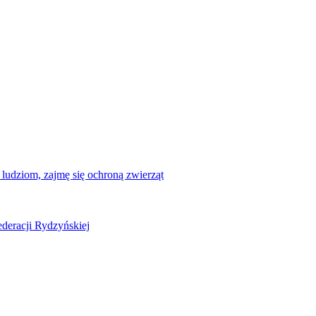
ludziom, zajmę się ochroną zwierząt
deracji Rydzyńskiej