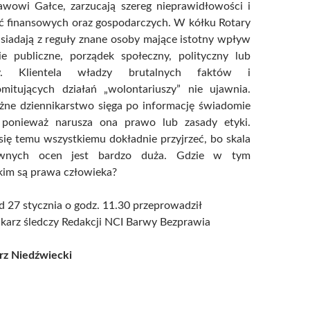
awowi Gałce, zarzucają szereg nieprawidłowości i
ć finansowych oraz gospodarczych. W kółku Rotary
siadają z reguły znane osoby mające istotny wpływ
ie publiczne, porządek społeczny, polityczny lub
y. Klientela władzy brutalnych faktów i
mitujących działań „wolontariuszy” nie ujawnia.
eżne dziennikarstwo sięga po informację świadomie
 ponieważ narusza ona prawo lub zasady etyki.
się temu wszystkiemu dokładnie przyjrzeć, bo skala
ywnych ocen jest bardzo duża. Gdzie w tym
kim są prawa człowieka?
 27 stycznia o godz. 11.30 przeprowadził
karz śledczy Redakcji NCI Barwy Bezprawia
rz Niedźwiecki