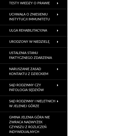
TESTY WIEDZY O PRAWIE
UCHWAŁA O ZNIESIENIU
INSTYTUCJI IMMUNITETU
ULGA REHABILITACYJNA
URODZONY W NIEDZIELĘ
USTALENIA STANU
FAKTYCZNEGO ZDARZENIA
NARUSZANIE ZASAD
KONTAKTU Z DZIECKIEM
SĄD RODZINNY CZY
PATOLOGIA SĘDZIÓW
SĄD RODZINNY I NIELETNICH
W JELENIEJ GÓRZE
GMINA JELENIA GÓRA NIE
ZWRACA NADWYŻEK
CZYNSZU Z ROZLICZEŃ
INDYWIDUALNYCH