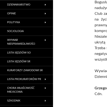
Bogusł
DZIENNIKARSTWO
naduży
Club za
OPINIE
na życ
POLITYKA
prawn
kompro
SOCJOLOGIA
Niezal
WYMIAR
ukrytą
NIESPRAWIEDLIWOŚCI
Trzeba 
LISTA SĘDZIÓW SO
negat
wszyst
LISTA SĘDZIÓW SR
KURATORZY ZAWODOWI SR
Wywiad
Dzienni
LISTA PROKURATORÓW PR
Grzego
CHORA WŁAŚCIWOŚĆ
MIEJSCOWA
Cdn.
SZKODNIK