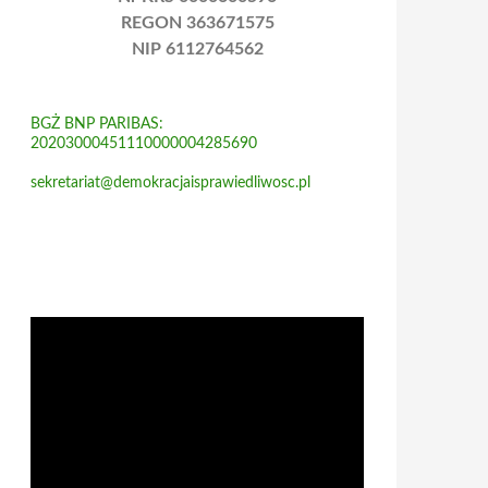
REGON 363671575
NIP 6112764562
BGŻ BNP PARIBAS:
20203000451110000004285690
sekretariat@demokracjaisprawiedliwosc.pl