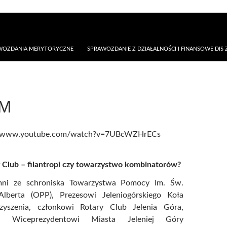
AWOZDANIA MERYTORYCZNE
SPRAWOZDANIE Z DZIAŁALNOŚCI I FINANSOWE DIS Z
LM
//www.youtube.com/watch?v=7UBcWZHrECs
 Club – filantropi czy towarzystwo kombinatorów?
ni ze schroniska Towarzystwa Pomocy Im. Św.
Alberta (OPP), Prezesowi Jeleniogórskiego Koła
zyszenia, członkowi Rotary Club Jelenia Góra,
u Wiceprezydentowi Miasta Jeleniej Góry