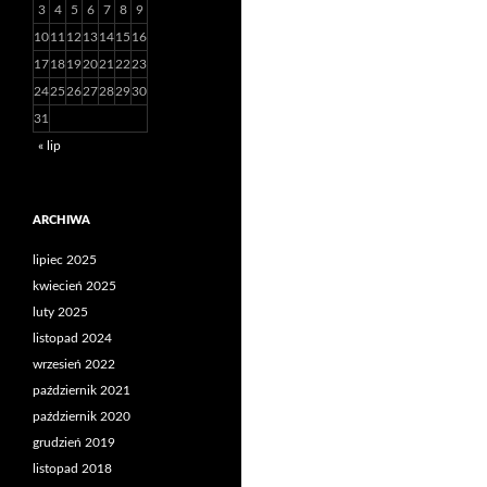
3
4
5
6
7
8
9
10
11
12
13
14
15
16
17
18
19
20
21
22
23
24
25
26
27
28
29
30
31
« lip
ARCHIWA
lipiec 2025
kwiecień 2025
luty 2025
listopad 2024
wrzesień 2022
październik 2021
październik 2020
grudzień 2019
listopad 2018