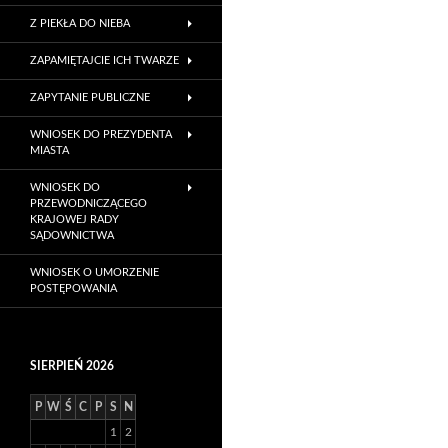
Z PIEKŁA DO NIEBA
ZAPAMIĘTAJCIE ICH TWARZE
ZAPYTANIE PUBLICZNE
WNIOSEK DO PREZYDENTA
MIASTA
WNIOSEK DO
PRZEWODNICZĄCEGO
KRAJOWEJ RADY
SĄDOWNICTWA
WNIOSEK O UMORZENIE
POSTĘPOWANIA
SIERPIEŃ 2026
P
W
Ś
C
P
S
N
1
2