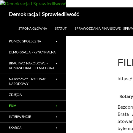
Przejdź
do
Szukaj
Demokracja i Sprawiedliwość
treści
STRONA GŁÓWNA
STATUT
SPRAWOZDANIA FINANSOWE I SPR
POMOC SPOŁECZNA
DEMOKRACJA PRYNCYPIALNA
FI
BRACTWO NARODOWE –
KOMANDORIA JELENIA GÓRA
https:
NAJWYŻSZY TRYBUNAŁ
NARODOWY
ZDJĘCIA
Rotary
FILM
Bezdom
Brata 
INTERWENCJE
Stowar
SKARGA
byłem