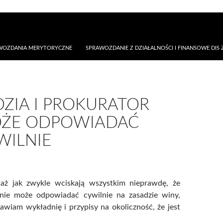
AWOZDANIA MERYTORYCZNE
SPRAWOZDANIE Z DZIAŁALNOŚCI I FINANSOWE DIS Z
DZIA I PROKURATOR
ŻE ODPOWIADAĆ
WILNIE
aż jak zwykle wciskają wszystkim nieprawdę, że
 nie może odpowiadać cywilnie na zasadzie winy,
awiam wykładnię i przypisy na okoliczność, że jest