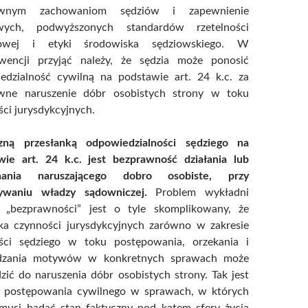
ywnym zachowaniom sędziów i zapewnienie
wych, podwyższonych standardów rzetelności
owej i etyki środowiska sędziowskiego. W
wencji przyjąć należy, że sędzia może ponosić
edzialność cywilną na podstawie art. 24 k.c. za
wne naruszenie dóbr osobistych strony w toku
ci jurysdykcyjnych.
zną przesłanką odpowiedzialności sędziego na
wie art. 24 k.c. jest bezprawność działania lub
chania naruszającego dobro osobiste, przy
waniu władzy sądowniczej.
Problem wykładni
a „bezprawności” jest o tyle skomplikowany, że
ika czynności jurysdykcyjnych zarówno w zakresie
ści sędziego w toku postępowania, orzekania i
dzania motywów w konkretnych sprawach może
ić do naruszenia dóbr osobistych strony. Tak jest
 postępowania cywilnego w sprawach, w których
 musi badać stan faktyczny pod kątem sfery życia