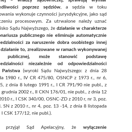
edliwości poprzez sędziów
, a sędzia w toku
owania wykonuje czynności jurysdykcyjne, jako sąd
zeniu procesowym. Za utrwalone należy uznać
isko Sądu Najwyższego, że
działanie w charakterze
onariusza publicznego nie eliminuje automatycznie
edzialności za naruszenie dobra osobistego innej
i działanie to, zrealizowane w ramach wykonywanej
ji publicznej, może stanowić podstawę
edzialności niezależnie od odpowiedzialności
 Państwa
(wyroki Sądu Najwyższego: z dnia 28
ada 1980 r., IV CR 475/80, OSNCP z 1973 r., nr 6,
5, z dnia 8 lutego 1991 r., I CR 791/90 nie publ., z
 grudnia 2002 r., II CKN 176/01, nie publ., z dnia 12
2010 r., I CSK 340/00, OSNC-ZD z 2010 r, nr 3, poz.
l. SN z 2010 r., nr 4, poz. 13 -14, z dnia 8 listopada
, I CSK 177/12, nie publ.).
ie przyjął Sąd Apelacyjny, że
wyłączenie