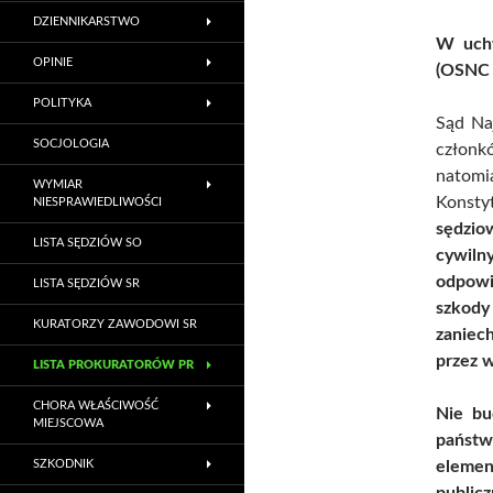
DZIENNIKARSTWO
W uchw
OPINIE
(OSNC z
POLITYKA
Sąd Na
SOCJOLOGIA
członk
natom
WYMIAR
Konsty
NIESPRAWIEDLIWOŚCI
sędzio
LISTA SĘDZIÓW SO
cywiln
odpowi
LISTA SĘDZIÓW SR
szkody
KURATORZY ZAWODOWI SR
zaniec
przez 
LISTA PROKURATORÓW PR
CHORA WŁAŚCIWOŚĆ
Nie bu
MIEJSCOWA
państ
SZKODNIK
elemen
public