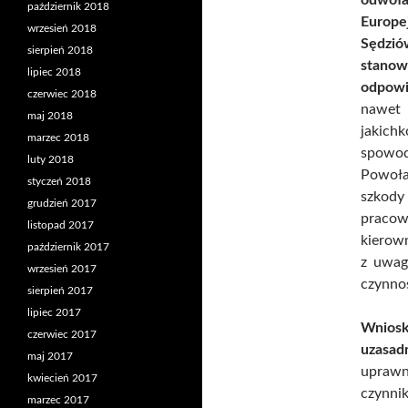
październik 2018
Europe
wrzesień 2018
Sędzió
sierpień 2018
stano
lipiec 2018
odpowi
czerwiec 2018
nawet 
maj 2018
jakic
marzec 2018
spowod
luty 2018
Powoła
styczeń 2018
szkod
grudzień 2017
pracow
listopad 2017
kierow
październik 2017
z uwagi
wrzesień 2017
czynnoś
sierpień 2017
lipiec 2017
Wnios
czerwiec 2017
uzasad
maj 2017
uprawn
kwiecień 2017
czynni
marzec 2017