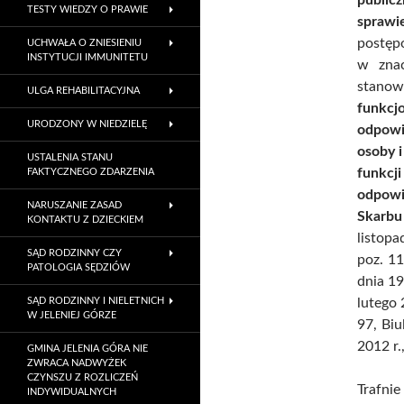
TESTY WIEDZY O PRAWIE
sprawi
postęp
UCHWAŁA O ZNIESIENIU
INSTYTUCJI IMMUNITETU
w znac
stanow
ULGA REHABILITACYJNA
funkcj
URODZONY W NIEDZIELĘ
odpowi
osoby 
USTALENIA STANU
funkc
FAKTYCZNEGO ZDARZENIA
odpowi
NARUSZANIE ZASAD
Skarbu
KONTAKTU Z DZIECKIEM
listop
SĄD RODZINNY CZY
poz. 11
PATOLOGIA SĘDZIÓW
dnia 19
SĄD RODZINNY I NIELETNICH
lutego 
W JELENIEJ GÓRZE
97, Biu
2012 r.
GMINA JELENIA GÓRA NIE
ZWRACA NADWYŻEK
CZYNSZU Z ROZLICZEŃ
Trafn
INDYWIDUALNYCH