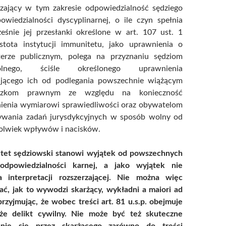
czający w tym zakresie odpowiedzialność sędziego
owiedzialności dyscyplinarnej, o ile czyn spełnia
ześnie jej przesłanki określone w art. 107 ust. 1
 Istota instytucji immunitetu, jako uprawnienia o
terze publicznym, polega na przyznaniu sędziom
gólnego, ściśle określonego uprawnienia
ającego ich od podlegania powszechnie wiążącym
ązkom prawnym ze względu na konieczność
ienia wymiarowi sprawiedliwości oraz obywatelom
wania zadań jurysdykcyjnych w sposób wolny od
kolwiek wpływów i nacisków.
tet sędziowski stanowi wyjątek od powszechnych
odpowiedzialności karnej, a jako wyjątek nie
 interpretacji rozszerzającej.
Nie można więc
ać, jak to wywodzi skarżący, wykładni a maiori ad
rzyjmując, że wobec treści art. 81 u.s.p. obejmuje
że delikt cywilny. Nie może być też skuteczne
nie się przez skarżącego zarówno do treści