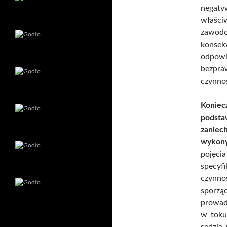
negat
właści
zawod
konsek
odpowi
bezpra
czynnoś
Koniec
podsta
zanie
wykony
pojęci
specyf
czynno
sporzą
prowadz
w toku
sędzia