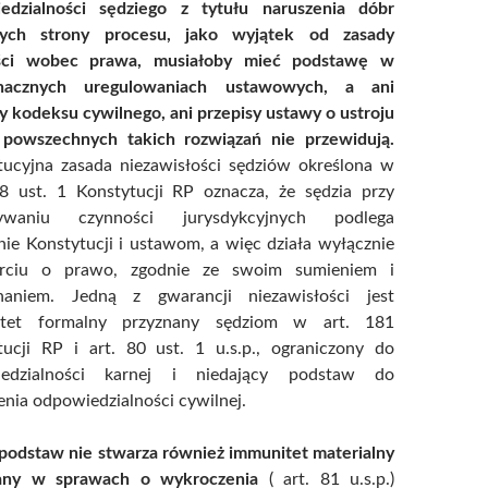
edzialności sędziego z tytułu naruszenia dóbr
tych strony procesu, jako wyjątek od zasady
ści wobec prawa, musiałoby mieć podstawę w
znacznych uregulowaniach ustawowych, a ani
y kodeksu cywilnego, ani przepisy ustawy o ustroju
powszechnych takich rozwiązań nie przewidują.
tucyjna zasada niezawisłości sędziów określona w
78 ust. 1 Konstytucji RP oznacza, że sędzia przy
ywaniu czynności jurysdykcyjnych podlega
ie Konstytucji i ustawom, a więc działa wyłącznie
rciu o prawo, zgodnie ze swoim sumieniem i
naniem. Jedną z gwarancji niezawisłości jest
itet formalny przyznany sędziom w art. 181
tucji RP i art. 80 ust. 1 u.s.p., ograniczony do
iedzialności karnej i niedający podstaw do
nia odpowiedzialności cywilnej.
 podstaw nie stwarza również immunitet materialny
any w sprawach o wykroczenia
( art. 81 u.s.p.)