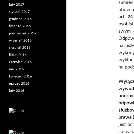
sumie
luty 2017
obowią
styczeń 2017
art. 24
grudzień 2016
osobis
listopad 2016
swym d
październik 2016
Odpowi
wrzesień 2016
narusze
sierpień 2016
wykony
lipiec 2016
wykluc
czerwiec 2016
na pod
maj 2016
kwiecień 2016
Wyłącz
marzec 2016
wywodz
luty 2016
unormo
odpowi
służbo
prawa (
jest oc
się wsk