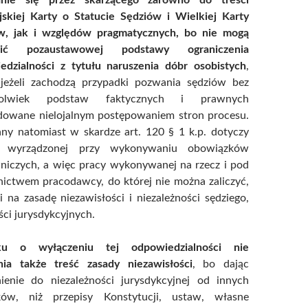
jskiej Karty o Statucie Sędziów i Wielkiej Karty
w, jak i względów pragmatycznych, bo nie mogą
wić pozaustawowej podstawy ograniczenia
edzialności z tytułu naruszenia dóbr osobistych
,
jeżeli zachodzą przypadki pozwania sędziów bez
hkolwiek podstaw faktycznych i prawnych
owane nielojalnym postępowaniem stron procesu.
ny natomiast w skardze art. 120 § 1 k.p. dotyczy
y wyrządzonej przy wykonywaniu obowiązków
niczych, a więc pracy wykonywanej na rzecz i pod
nictwem pracodawcy, do której nie można zaliczyć,
 na zasadę niezawisłości i niezależności sędziego,
ci jurysdykcyjnych.
ku o wyłączeniu tej odpowiedzialności nie
nia także treść zasady niezawisłości
, bo dając
ienie do niezależności jurysdykcyjnej od innych
ków, niż przepisy Konstytucji, ustaw, własne