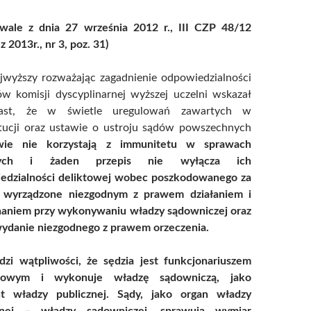
ale z dnia 27 września 2012 r., III CZP 48/12
 2013r., nr 3, poz. 31)
jwyższy rozważając zagadnienie odpowiedzialności
ów komisji dyscyplinarnej wyższej uczelni wskazał
iast, że w świetle uregulowań zawartych w
tucji oraz ustawie o ustroju sądów powszechnych
wie nie korzystają z immunitetu w sprawach
ych
i żaden przepis nie wyłącza ich
edzialności deliktowej wobec poszkodowanego za
 wyrządzone niezgodnym z prawem działaniem i
haniem przy wykonywaniu władzy sądowniczej oraz
wydanie niezgodnego z prawem orzeczenia.
dzi wątpliwości, że sędzia jest funkcjonariuszem
wowym i wykonuje władzę sądowniczą, jako
t władzy publicznej. Sądy, jako organ władzy
znej – władzy sądowniczej, sprawują wymiar