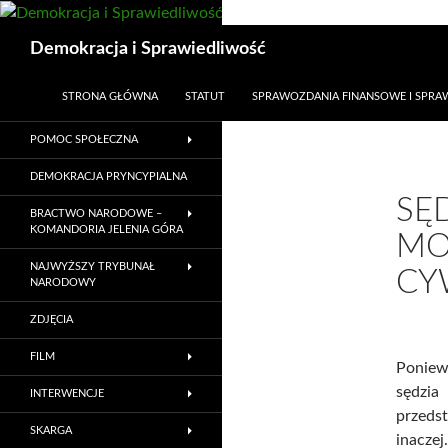
Przejdź
do
Szukaj
Demokracja i Sprawiedliwość
treści
STRONA GŁÓWNA
STATUT
SPRAWOZDANIA FINANSOWE I SPR
POMOC SPOŁECZNA
DEMOKRACJA PRYNCYPIALNA
SĘ
BRACTWO NARODOWE –
KOMANDORIA JELENIA GÓRA
MO
NAJWYŻSZY TRYBUNAŁ
CY
NARODOWY
ZDJĘCIA
FILM
Poniew
sędzia
INTERWENCJE
przedst
SKARGA
inaczej.