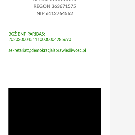
REGON 363671575
NIP 6112764562
BGŻ BNP PARIBAS:
20203000451110000004285690
sekretariat@demokracjaisprawiedliwosc.pl