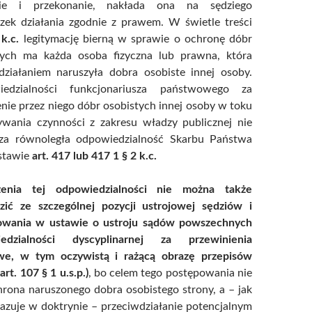
nie i przekonanie, nakłada ona na sędziego
zek działania zgodnie z prawem. W świetle treści
 k.c.
legitymację bierną w sprawie o ochronę dóbr
tych ma każda osoba fizyczna lub prawna, która
ziałaniem naruszyła dobra osobiste innej osoby.
edzialności funkcjonariusza państwowego za
nie przez niego dóbr osobistych innej osoby w toku
wania czynności z zakresu władzy publicznej nie
za równoległa odpowiedzialność Skarbu Państwa
stawie
art. 417 lub 417 1 § 2 k.c.
enia tej odpowiedzialności nie można także
ić ze szczególnej pozycji ustrojowej sędziów i
wania w ustawie o ustroju sądów powszechnych
edzialności dyscyplinarnej za przewinienia
we, w tym oczywistą i rażącą obrazę przepisów
art. 107 § 1 u.s.p.)
, bo celem tego postępowania nie
hrona naruszonego dobra osobistego strony, a – jak
azuje w doktrynie – przeciwdziałanie potencjalnym