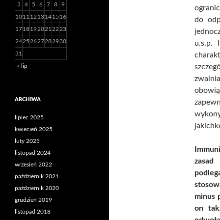
3
4
5
6
7
8
9
ograni
10
11
12
13
14
15
16
do odp
17
18
19
20
21
22
23
jednoc
24
25
26
27
28
29
30
u.s.p.
31
charak
« lip
szcze
zwalni
obowi
ARCHIWA
zapewn
wykony
lipiec 2025
jakich
kwiecień 2025
luty 2025
Immuni
listopad 2024
zasad 
wrzesień 2022
podlega
październik 2021
stosow
październik 2020
minus p
grudzień 2019
on tak
listopad 2018
odwoła