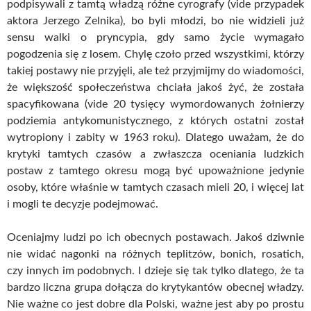
podpisywali z tamtą władzą różne cyrografy (vide przypadek
aktora Jerzego Zelnika), bo byli młodzi, bo nie widzieli już
sensu walki o pryncypia, gdy samo życie wymagało
pogodzenia się z losem. Chylę czoło przed wszystkimi, którzy
takiej postawy nie przyjęli, ale też przyjmijmy do wiadomości,
że większość społeczeństwa chciała jakoś żyć, że została
spacyfikowana (vide 20 tysięcy wymordowanych żołnierzy
podziemia antykomunistycznego, z których ostatni został
wytropiony i zabity w 1963 roku). Dlatego uważam, że do
krytyki tamtych czasów a zwłaszcza oceniania ludzkich
postaw z tamtego okresu mogą być upoważnione jedynie
osoby, które właśnie w tamtych czasach mieli 20, i więcej lat
i mogli te decyzje podejmować.
Oceniajmy ludzi po ich obecnych postawach. Jakoś dziwnie
nie widać nagonki na różnych teplitzów, bonich, rosatich,
czy innych im podobnych. I dzieje się tak tylko dlatego, że ta
bardzo liczna grupa dołącza do krytykantów obecnej władzy.
Nie ważne co jest dobre dla Polski, ważne jest aby po prostu