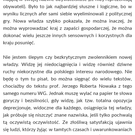
obywateli). Było to jak najbardziej słuszne i logiczne, bo w
wyniku licznych afer sami siebie wyeliminowali z politycznej
gry. Nowa władza szybko pokazała, że można inaczej, że
można wyprowadzać kraj z zapaści gospodarczej, że można
dokonać wielu jeszcze innych sensownych i korzystnych dla
kraju posunięć.
Nie jestem ślepym czy bezkrytycznym zwolennikiem nowej
władzy. Widzę jej niedociągnięcia i widzę również dziwne
ruchy niekorzystne dla polskiego interesu narodowego. Nie
będę o tym tu pisał, bo można sięgnąć do wielu tekstów,
chociażby do tekstu prof. Jerzego Roberta Nowaka z tego
samego numeru WG. Jednak muszę wylać na papier te słowa
goryczy i bezsilności, gdy widzę, jak tzw. totalna opozycja
deprecjonuje, widoczne dla każdego, osiągnięcia tej władzy,
jak próbuje się niszczyć znane nazwiska, jeśli tylko pochwalą
tą oczywistą oczywistość. Ze złośliwą satysfakcją ujawnia
się ludzi, którzy żyjąc w tamtych czasach i uwarunkowaniach