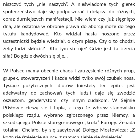
niszczyć tych „nie naszych”. A nieświadome tych gierek
społeczeństwo daje się podpuszczać i dołącza do różnych,
coraz durniejszych manifestacji. Nie wiem czy już sięgnięto
dna, ale ostatnia w obronie prawa do aborcji może do tego
tytułu kandydować. Kto widział hasła noszone przez
uczestniczki będzie wiedział, o czym piszę. Czy o to chodzi,
żeby ludzi skłócić? Kto tym steruje? Gdzie jest ta trzecia
siła? Bo gdzie dwóch się bije…
W Polsce mamy obecnie chaos i zatrzęsienie różnych grup,
grupek, stowarzyszeń i każde widzi tylko swój czubek nosa.
Tysiące pożytecznych idiotów (niestety ten epitet jest
adekwatny do zachowań tych ludzi) daje się zwodzić
oszustom, genderystom, czy innym cudakom. W Sejmie
P0słowie cieszą się i tupią, z tego że wbrew stanowisku
polskiego rządu, wybrano zgłoszonego przez Niemcy, a
szkodzącego Polsce starego-nowego „króla” Europy. Żenada
totalna. Chciało, by się zacytować Dołęgę Mostowicza: „Z
kogo się śmiejecie głupcy, z samych siebie się śmiejecie”.