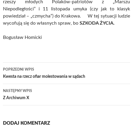
rzeszy młodych Polaków-patriotów z „Marszu
Niepodległości” i 11 listopada umyka (czy jak to klasyk
powiedział – „czmycha”) do Krakowa. W tej sytuacji ludzie
wycofują się do własnych spraw, bo
SZKODA ŻYCIA.
Bogusław Homicki
Nawigacja
POPRZEDNI WPIS
wpisu
Kwesta na rzecz ofiar molestowania w sądach
NASTĘPNY WPIS
Z Archiwum X
DODAJ KOMENTARZ