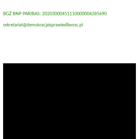
BGŻ BNP PARIBAS: 20203000451110000004285690
sekretariat@demokracjaisprawiedliwosc.pl