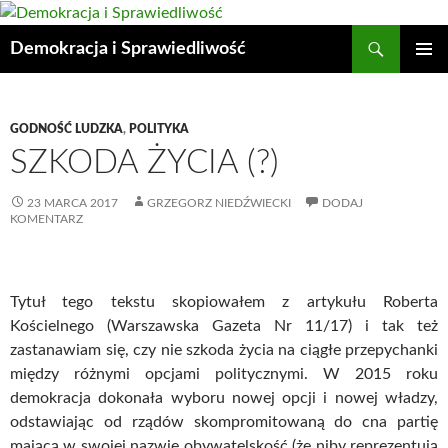
Przejdź
do
Szukaj
Demokracja i Sprawiedliwość
treści
MENU
GŁÓWN
GODNOŚĆ LUDZKA
,
POLITYKA
SZKODA ŻYCIA (?)
23 MARCA 2017
GRZEGORZ NIEDŹWIECKI
DODAJ
KOMENTARZ
Tytuł tego tekstu skopiowałem z artykułu Roberta
Kościelnego (Warszawska Gazeta Nr 11/17) i tak też
zastanawiam się, czy nie szkoda życia na ciągłe przepychanki
między różnymi opcjami politycznymi. W 2015 roku
demokracja dokonała wyboru nowej opcji i nowej władzy,
odstawiając od rządów skompromitowaną do cna partię
mającą w swojej nazwie obywatelskość (że niby reprezentują