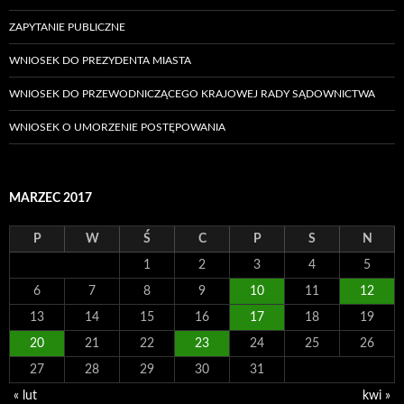
ZAPYTANIE PUBLICZNE
WNIOSEK DO PREZYDENTA MIASTA
WNIOSEK DO PRZEWODNICZĄCEGO KRAJOWEJ RADY SĄDOWNICTWA
WNIOSEK O UMORZENIE POSTĘPOWANIA
MARZEC 2017
P
W
Ś
C
P
S
N
1
2
3
4
5
6
7
8
9
10
11
12
13
14
15
16
17
18
19
20
21
22
23
24
25
26
27
28
29
30
31
« lut
kwi »