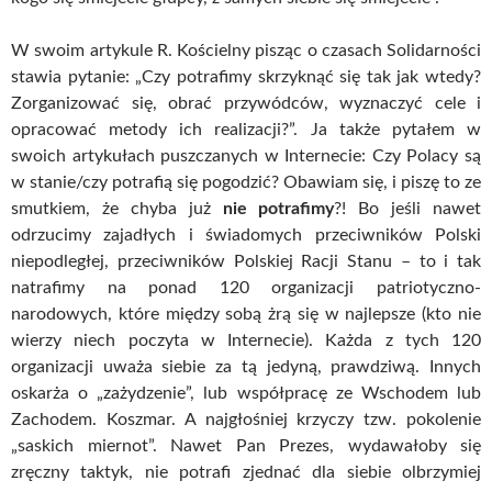
W swoim artykule R. Kościelny pisząc o czasach Solidarności
stawia pytanie: „Czy potrafimy skrzyknąć się tak jak wtedy?
Zorganizować się, obrać przywódców, wyznaczyć cele i
opracować metody ich realizacji?”. Ja także pytałem w
swoich artykułach puszczanych w Internecie: Czy Polacy są
w stanie/czy potrafią się pogodzić? Obawiam się, i piszę to ze
smutkiem, że chyba już
nie potrafimy
?! Bo jeśli nawet
odrzucimy zajadłych i świadomych przeciwników Polski
niepodległej, przeciwników Polskiej Racji Stanu – to i tak
natrafimy na ponad 120 organizacji patriotyczno-
narodowych, które między sobą żrą się w najlepsze (kto nie
wierzy niech poczyta w Internecie). Każda z tych 120
organizacji uważa siebie za tą jedyną, prawdziwą. Innych
oskarża o „zażydzenie”, lub współpracę ze Wschodem lub
Zachodem. Koszmar. A najgłośniej krzyczy tzw. pokolenie
„saskich miernot”. Nawet Pan Prezes, wydawałoby się
zręczny taktyk, nie potrafi zjednać dla siebie olbrzymiej