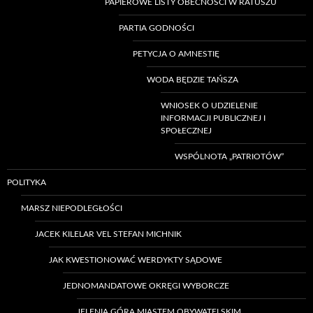
PAPIEROWE LISTY OBECNOŚCI W RATUSZU
PARTIA GODNOŚCI
PETYCJA O AMNESTIĘ
WODA BĘDZIE TAŃSZA
WNIOSEK O UDZIELENIE
INFORMACJI PUBLICZNEJ I
SPOŁECZNEJ
WSPÓLNOTA „PATRIOTÓW”
POLITYKA
MARSZ NIEPODLEGŁOŚCI
JACEK KILELAR VEL STEFAN MICHNIK
JAK KWESTIONOWAĆ WERDYKTY SĄDOWE
JEDNOMANDATOWE OKRĘGI WYBORCZE
JELENIA GÓRA MIASTEM OBYWATELSKIM