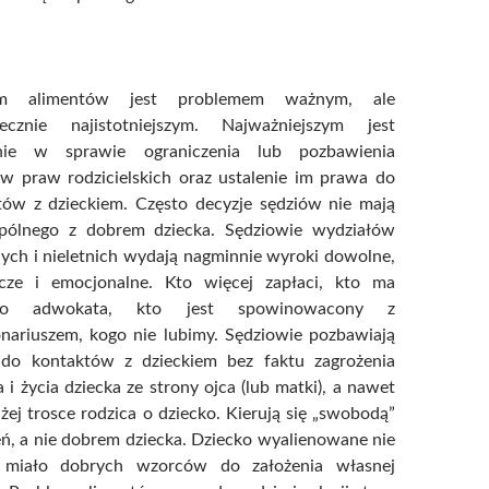
em alimentów jest problemem ważnym, ale
iecznie najistotniejszym. Najważniejszym jest
nie w sprawie ograniczenia lub pozbawienia
ów praw rodzicielskich oraz ustalenie im prawa do
tów z dzieckiem. Często decyzje sędziów nie mają
pólnego z dobrem dziecka. Sędziowie wydziałów
ych i nieletnich wydają nagminnie wyroki dowolne,
icze i emocjonalne. Kto więcej zapłaci, kto ma
ego adwokata, kto jest spowinowacony z
onariuszem, kogo nie lubimy. Sędziowie pozbawiają
do kontaktów z dzieckiem bez faktu zagrożenia
 i życia dziecka ze strony ojca (lub matki), a nawet
żej trosce rodzica o dziecko. Kierują się „swobodą”
ń, a nie dobrem dziecka. Dziecko wyalienowane nie
 miało dobrych wzorców do założenia własnej