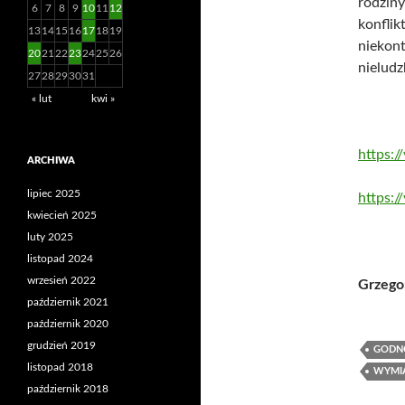
rodziny
6
7
8
9
10
11
12
konfl
13
14
15
16
17
18
19
niekon
20
21
22
23
24
25
26
nieludz
27
28
29
30
31
« lut
kwi »
https:
ARCHIWA
lipiec 2025
https:
kwiecień 2025
luty 2025
listopad 2024
wrzesień 2022
Grzego
październik 2021
październik 2020
grudzień 2019
GODN
listopad 2018
WYMIA
październik 2018