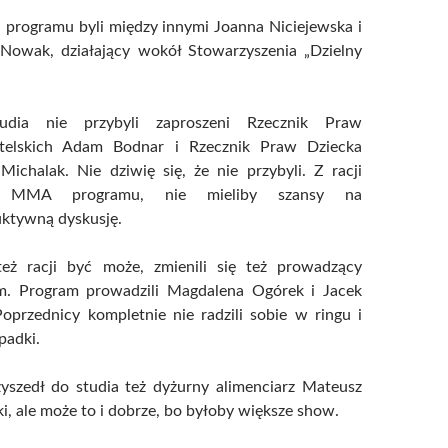
 programu byli między innymi Joanna Niciejewska i
Nowak, działający wokół Stowarzyszenia „Dzielny
udia nie przybyli zaproszeni Rzecznik Praw
elskich Adam Bodnar i Rzecznik Praw Dziecka
ichalak. Nie dziwię się, że nie przybyli. Z racji
 MMA programu, nie mieliby szansy na
uktywną dyskusję.
też racji być może, zmienili się też prowadzący
m. Program prowadzili Magdalena Ogórek i Jacek
Poprzednicy kompletnie nie radzili sobie w ringu i
padki.
zyszedł do studia też dyżurny alimenciarz Mateusz
i, ale może to i dobrze, bo byłoby większe show.