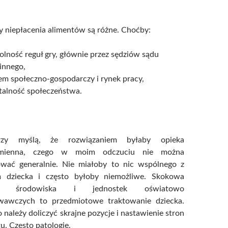
 niepłacenia alimentów są różne. Choćby:
lność reguł gry, głównie przez sędziów sądu
innego,
em społeczno-gospodarczy i rynek pracy,
alność społeczeństwa.
órzy myślą, że rozwiązaniem byłaby opieka
emienna, czego w moim odczuciu nie można
ować generalnie. Nie miałoby to nic wspólnego z
 dziecka i często byłoby niemożliwe. Skokowa
na środowiska i jednostek oświatowo
awczych to przedmiotowe traktowanie dziecka.
 należy doliczyć skrajne pozycje i nastawienie stron
tu. Często patologie.