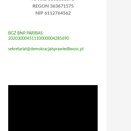
REGON 363671575
NIP 6112764562
BGŻ BNP PARIBAS:
20203000451110000004285690
sekretariat@demokracjaisprawiedliwosc.pl