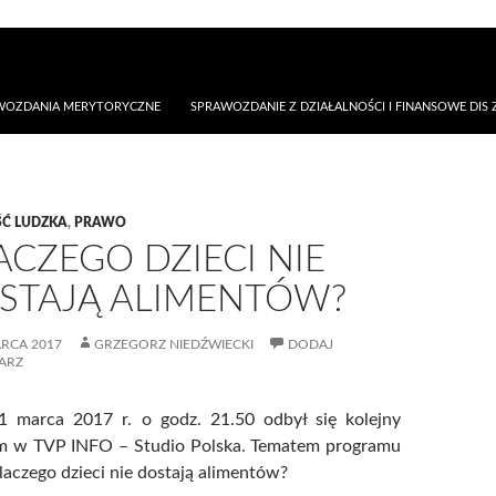
AWOZDANIA MERYTORYCZNE
SPRAWOZDANIE Z DZIAŁALNOŚCI I FINANSOWE DIS Z
Ć LUDZKA
,
PRAWO
ACZEGO DZIECI NIE
STAJĄ ALIMENTÓW?
RCA 2017
GRZEGORZ NIEDŹWIECKI
DODAJ
ARZ
1 marca 2017 r. o godz. 21.50 odbył się kolejny
m w TVP INFO – Studio Polska. Tematem programu
laczego dzieci nie dostają alimentów?