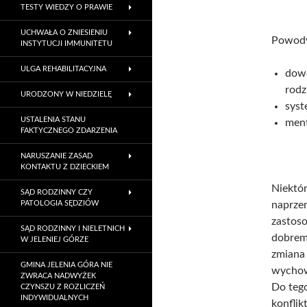
TESTY WIEDZY O PRAWIE
UCHWAŁA O ZNIESIENIU
Powody
INSTYTUCJI IMMUNITETU
ULGA REHABILITACYJNA
dowo
rodz
URODZONY W NIEDZIELĘ
syst
USTALENIA STANU
ment
FAKTYCZNEGO ZDARZENIA
NARUSZANIE ZASAD
KONTAKTU Z DZIECKIEM
Niekt
SĄD RODZINNY CZY
PATOLOGIA SĘDZIÓW
naprz
zastos
SĄD RODZINNY I NIELETNICH
dobrem
W JELENIEJ GÓRZE
zmia
GMINA JELENIA GÓRA NIE
wychow
ZWRACA NADWYŻEK
Do tego
CZYNSZU Z ROZLICZEŃ
INDYWIDUALNYCH
konflik