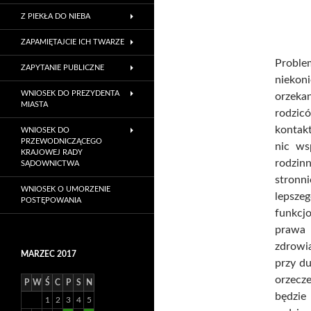
Z PIEKŁA DO NIEBA
ZAPAMIĘTAJCIE ICH TWARZE
Probl
ZAPYTANIE PUBLICZNE
niekon
WNIOSEK DO PREZYDENTA
orzeka
MIASTA
rodzic
kontak
WNIOSEK DO
PRZEWODNICZĄCEGO
nic ws
KRAJOWEJ RADY
rodzinn
SĄDOWNICTWA
stronn
WNIOSEK O UMORZENIE
lepsz
POSTĘPOWANIA
funkcj
prawa 
zdrowia
MARZEC 2017
przy du
orzecze
P
W
Ś
C
P
S
N
będzie
1
2
3
4
5