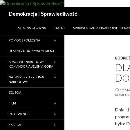
Przejdź
do
Szukaj
Demokracja i Sprawiedliwość
treści
STRONA GŁÓWNA
STATUT
SPRAWOZDANIA FINANSOWE I SPR
POMOC SPOŁECZNA
DEMOKRACJA PRYNCYPIALNA
GODNOŚ
BRACTWO NARODOWE –
DL
KOMANDORIA JELENIA GÓRA
DO
NAJWYŻSZY TRYBUNAŁ
NARODOWY
12 MA
ZDJĘCIA
KOMENT
FILM
Dnia 1
INTERWENCJE
progra
było: D
SKARGA