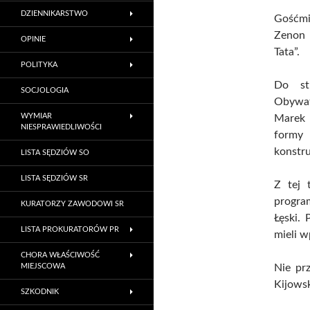
DZIENNIKARSTWO
Gośćmi
Zenon 
OPINIE
Tata”.
POLITYKA
Do st
SOCJOLOGIA
Obywat
WYMIAR
Marek M
NIESPRAWIEDLIWOŚCI
formy
konstr
LISTA SĘDZIÓW SO
LISTA SĘDZIÓW SR
Z tej 
progra
KURATORZY ZAWODOWI SR
Łęski. 
LISTA PROKURATORÓW PR
mieli w
CHORA WŁAŚCIWOŚĆ
MIEJSCOWA
Nie pr
Kijowsk
SZKODNIK