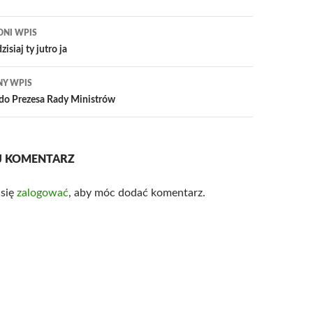
igacja
DNI WPIS
su
isiaj ty jutro ja
NY WPIS
 do Prezesa Rady Ministrów
J KOMENTARZ
 się
zalogować
, aby móc dodać komentarz.