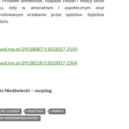
. Problem alimentów, rozpadu rodzin i relacji stron
iktu, leży w amoralnym i aspołecznym oraz
trolowanym orzekaniu przez sędziów. Sędziów
kich.
//vod.tvp.pl/29138087/11032017-2150
//vod.tvp.pl/29138118/11032017-2304
rz Niedźwiecki – socjolog
OŚĆ LUDZKA
POLITYKA
PRAWO
R NIESPRAWIEDLIWOŚCI