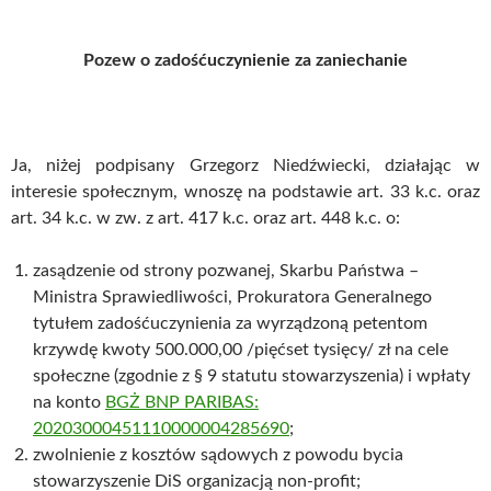
Pozew o zadośćuczynienie za zaniechanie
Ja, niżej podpisany Grzegorz Niedźwiecki, działając w
interesie społecznym, wnoszę na podstawie art. 33 k.c. oraz
art. 34 k.c. w zw. z art. 417 k.c. oraz art. 448 k.c. o:
zasądzenie od strony pozwanej, Skarbu Państwa –
Ministra Sprawiedliwości, Prokuratora Generalnego
tytułem zadośćuczynienia za wyrządzoną petentom
krzywdę kwoty 500.000,00 /pięćset tysięcy/ zł na cele
społeczne (zgodnie z § 9 statutu stowarzyszenia) i wpłaty
na konto
BGŻ BNP PARIBAS:
20203000451110000004285690
;
zwolnienie z kosztów sądowych z powodu bycia
stowarzyszenie DiS organizacją non-profit;