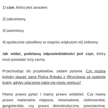
1)
czyn
, który jest zarazem:
2) zabroniony,
3) zawiniony,
4) społecznie szkodliwy w stopniu większym niż znikomy.
Jak widać, podstawą odpowiedzialności jest czyn
, który
musi posiadać trzy cechy.
Przechodząc do przykładów, zadam pytanie.
Czy można
byłoby skazać pana Piotra Rybaka z Wrocławia za spalenie
kukły, gdyby zdarzenie takie nie miało miejsca?
Mamy prawo pytać i mamy prawo wiedzieć. Czy mamy
prawo materialne niejasne, niewiadome, stalinowskie,
gangsterskie, czy prawo demokratyczne, powszechne,