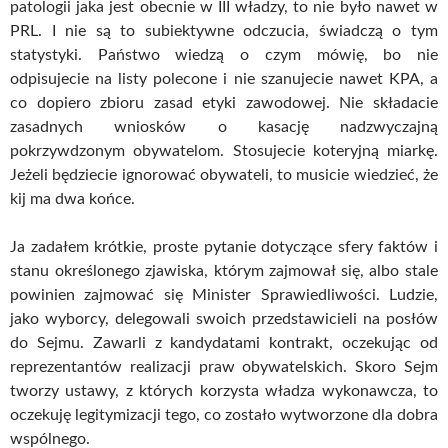
patologii jaka jest obecnie w III władzy, to nie było nawet w
PRL. I nie są to subiektywne odczucia, świadczą o tym
statystyki. Państwo wiedzą o czym mówię, bo nie
odpisujecie na listy polecone i nie szanujecie nawet KPA, a
co dopiero zbioru zasad etyki zawodowej. Nie składacie
zasadnych wniosków o kasację nadzwyczajną
pokrzywdzonym obywatelom. Stosujecie koteryjną miarkę.
Jeżeli będziecie ignorować obywateli, to musicie wiedzieć, że
kij ma dwa końce.
Ja zadałem krótkie, proste pytanie dotyczące sfery faktów i
stanu określonego zjawiska, którym zajmował się, albo stale
powinien zajmować się Minister Sprawiedliwości. Ludzie,
jako wyborcy, delegowali swoich przedstawicieli na posłów
do Sejmu. Zawarli z kandydatami kontrakt, oczekując od
reprezentantów realizacji praw obywatelskich. Skoro Sejm
tworzy ustawy, z których korzysta władza wykonawcza, to
oczekuję legitymizacji tego, co zostało wytworzone dla dobra
wspólnego.