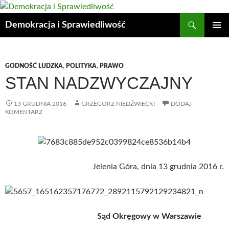
Przejdź
do
Szukaj
Demokracja i Sprawiedliwość
treści
MENU
GŁÓWN
GODNOŚĆ LUDZKA
,
POLITYKA
,
PRAWO
STAN NADZWYCZAJNY
13 GRUDNIA 2016
GRZEGORZ NIEDŹWIECKI
DODAJ
KOMENTARZ
Jelenia Góra, dnia 13 grudnia 2016 r.
Sąd Okręgowy w Warszawie