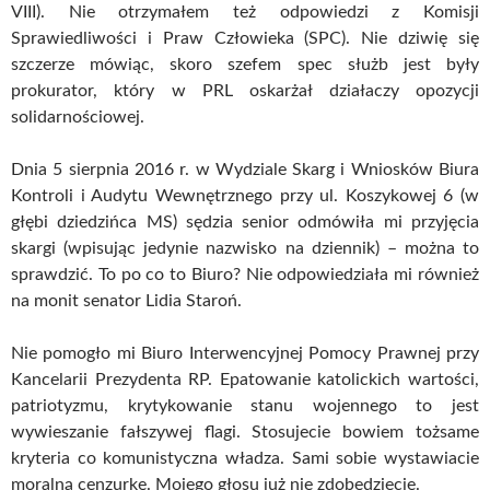
VIII). Nie otrzymałem też odpowiedzi z Komisji
Sprawiedliwości i Praw Człowieka (SPC). Nie dziwię się
szczerze mówiąc, skoro szefem spec służb jest były
prokurator, który w PRL oskarżał działaczy opozycji
solidarnościowej.
Dnia 5 sierpnia 2016 r. w Wydziale Skarg i Wniosków Biura
Kontroli i Audytu Wewnętrznego przy ul. Koszykowej 6 (w
głębi dziedzińca MS) sędzia senior odmówiła mi przyjęcia
skargi (wpisując jedynie nazwisko na dziennik) – można to
sprawdzić. To po co to Biuro? Nie odpowiedziała mi również
na monit senator Lidia Staroń.
Nie pomogło mi Biuro Interwencyjnej Pomocy Prawnej przy
Kancelarii Prezydenta RP. Epatowanie katolickich wartości,
patriotyzmu, krytykowanie stanu wojennego to jest
wywieszanie fałszywej flagi. Stosujecie bowiem tożsame
kryteria co komunistyczna władza. Sami sobie wystawiacie
moralną cenzurkę. Mojego głosu już nie zdobędziecie.