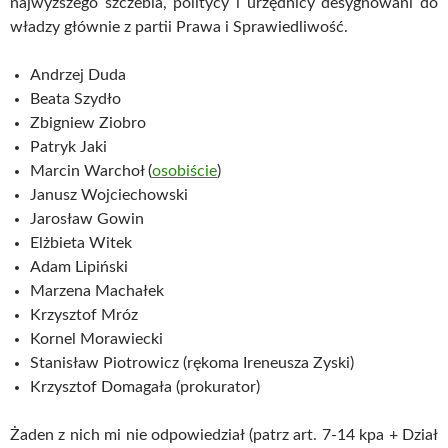
najwyższego szczebla, politycy i urzędnicy desygnowani do
władzy głównie z partii Prawa i Sprawiedliwość.
Andrzej Duda
Beata Szydło
Zbigniew Ziobro
Patryk Jaki
Marcin Warchoł (
osobiście
)
Janusz Wojciechowski
Jarosław Gowin
Elżbieta Witek
Adam Lipiński
Marzena Machałek
Krzysztof Mróz
Kornel Morawiecki
Stanisław Piotrowicz (rękoma Ireneusza Zyski)
Krzysztof Domagała (prokurator)
Żaden z nich mi nie odpowiedział (patrz art. 7-14 kpa + Dział