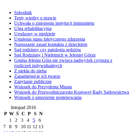
Szkodnik
Testy wiedzy o prawie
Uchwała o zniesieniu instytucji immunitetu
Ulga rehabilitacyjna
Urodzony w niedzielę
Ustalenia stanu faktycznego zdarzenia
Naruszanie zasad kontaktu z dzieckiem
Sąd rodzinny czy patologia sędziów
Sąd Rodzinny i Nieletnich w Jeleniej Górze
Gmina Jelenia Góra nie zwraca nadwyżek czynszu z
rozliczeń indywidualnych
Z piekła do nieba
Zapamiętajcie ich twarze
Zapytanie publiczne
Wniosek do Prezydenta Miasta
Wniosek do Przewodniczącego Krajowej Rady Sądownictwa
Wniosek o umorzenie postępowania
listopad 2016
P
W
Ś
C
P
S
N
1
2
3
4
5
6
7
8
9
10
11
12
13