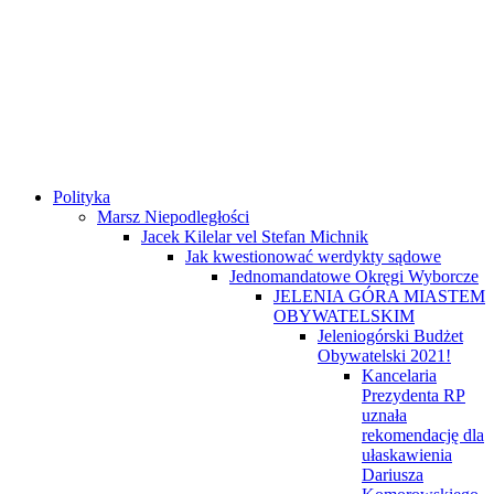
Polityka
Marsz Niepodległości
Jacek Kilelar vel Stefan Michnik
Jak kwestionować werdykty sądowe
Jednomandatowe Okręgi Wyborcze
JELENIA GÓRA MIASTEM
OBYWATELSKIM
Jeleniogórski Budżet
Obywatelski 2021!
Kancelaria
Prezydenta RP
uznała
rekomendację dla
ułaskawienia
Dariusza