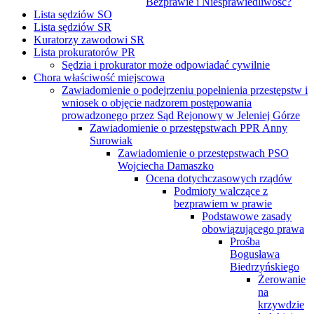
Bezprawie i Niesprawiedliwość?
Lista sędziów SO
Lista sędziów SR
Kuratorzy zawodowi SR
Lista prokuratorów PR
Sędzia i prokurator może odpowiadać cywilnie
Chora właściwość miejscowa
Zawiadomienie o podejrzeniu popełnienia przestępstw i
wniosek o objęcie nadzorem postępowania
prowadzonego przez Sąd Rejonowy w Jeleniej Górze
Zawiadomienie o przestępstwach PPR Anny
Surowiak
Zawiadomienie o przestępstwach PSO
Wojciecha Damaszko
Ocena dotychczasowych rządów
Podmioty walczące z
bezprawiem w prawie
Podstawowe zasady
obowiązującego prawa
Prośba
Bogusława
Biedrzyńskiego
Żerowanie
na
krzywdzie