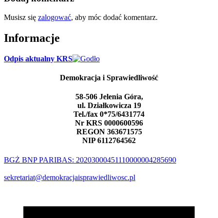
Musisz się
zalogować
, aby móc dodać komentarz.
Informacje
Odpis aktualny KRS
Demokracja i Sprawiedliwość
58-506 Jelenia Góra,
ul. Działkowicza 19
Tel./fax 0*75/6431774
Nr KRS 0000600596
REGON 363671575
NIP 6112764562
BGŻ BNP PARIBAS: 20203000451110000004285690
sekretariat@demokracjaisprawiedliwosc.pl