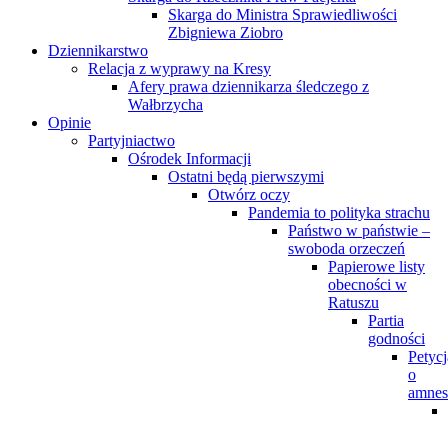
Skarga do Ministra Sprawiedliwości
Zbigniewa Ziobro
Dziennikarstwo
Relacja z wyprawy na Kresy
Afery prawa dziennikarza śledczego z
Wałbrzycha
Opinie
Partyjniactwo
Ośrodek Informacji
Ostatni będą pierwszymi
Otwórz oczy
Pandemia to polityka strachu
Państwo w państwie –
swoboda orzeczeń
Papierowe listy
obecności w
Ratuszu
Partia
godności
Petycj
o
amnes