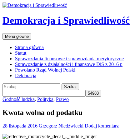
Przejdź
do
treści
Demokracja i Sprawiedliwość
Szukaj
Menu główne
Strona główna
Statut
Sprawozdania finansowe i sprawozdania merytoryczne
Sprawozdanie z działalności i finansowe DiS z 2016 r.
Powołano Rząd Wolnej Polski
Deklaracja
Szukaj:
Godność ludzka
,
Polityka
,
Prawo
Kwota wolna od podatku
28 listopada 2016
Grzegorz Niedźwiecki
Dodaj komentarz