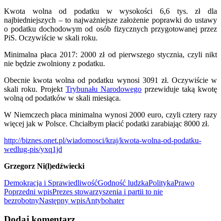
Kwota wolna od podatku w wysokości 6,6 tys. zł dla
najbiedniejszych – to najważniejsze założenie poprawki do ustawy
o podatku dochodowym od osób fizycznych przygotowanej przez
PiS. Oczywiście w skali roku.
Minimalna płaca 2017: 2000 zł od pierwszego stycznia, czyli nikt
nie będzie zwolniony z podatku.
Obecnie kwota wolna od podatku wynosi 3091 zł. Oczywiście w
skali roku. Projekt
Trybunału Narodowego
przewiduje taką kwotę
wolną od podatków w skali miesiąca.
W Niemczech płaca minimalna wynosi 2000 euro, czyli cztery razy
więcej jak w Polsce. Chciałbym płacić podatki zarabiając 8000 zł.
http://biznes.onet.pl/wiadomosci/kraj/kwota-wolna-od-podatku-
wedlug-pis/yxq1jd
Grzegorz Ni(l)edźwiecki
Demokracja i Sprawiedliwość
Godność ludzka
Polityka
Prawo
Nawigacja
Poprzedni wpis
Prezes stowarzyszenia i partii to nie
bezrobotny
Następny wpis
Antybohater
wpisu
Dodaj komentarz