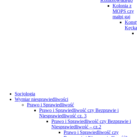
Komorowskiego
Kolonia z
MOPS czy
małpi gaj
Konst
Kęck
Socjologia
Wymiar niesprawiedliwości
Prawo i Sprawiedliwość
Prawo i Sprawiedliwość czy Bezprawie i
Niesprawiedliwość cz. 3
Prawo i Sprawiedliwość czy Bezprawie i
Niesprawiedliwość – cz.2
Prawo i Sprawiedliwość czy