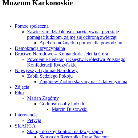
Muzeum Karkonoskie
Pomoc społeczna
Zawieszam działalność charytatywną, przestaję
pomagać ludziom, zajmę się ochroną zwierząt
Apel do możnych o pomoc dla powodzian
Demokracja pryncypialna
Bractwo Narodowe – Komandoria Jelenia Góra
Powołanie Federacji Księstw Królestwa Polskiego
Konfederacji Rydzyńskiej
Najwyższy Trybunał Narodowy
Zabili Sędziego Pokoju
Zbigniew Ziobro skazany na 15 lat więzienia
Zdjęcia
Film
Marian Zagórny
Godność osoby ludzkiej
Marcin Bustowski
Interwencje
Petycja
SKARGA
Skarga do izby kontroli nadzwyczajnej
Skarga do Rzecznika Praw Pacjenta