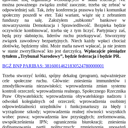
można poważnego związku zrobić zaocznie, trzeba się zebrać w
odpowiedniej sali. Tak, żeby konferencja prasowa była i komunikat
społeczny poszedł w eter. Taki wariant, wiąże się z zebraniem
funduszy na salę. Założyłem „subkonto” bankowe w
stowarzyszeniu Demokracja i Sprawiedliwość. Bezpieka będzie
oczywiście kombinować, trzeba się z tym liczyć. Partyjniacy zaś,
będą przy słabnięciu, liderów ruchu przekupywać. Stworzymy
związek zawodowy bezpartyjnych. Niech każdy wpłaci chociaż
złotówkę, będziemy silni. Może mafia nawet wpłacać, ja nie jestem
w stanie zweryfikować kto jest darczyńcą.
Wpłacajcie pieniądze
tytułem „Trybunał Narodowy”, będzie federacja i będzie PR.
BGŻ BNP PARIBAS: 38160014621830524780000001
Trzeba stworzyć krótki, spójny dekalog (program), najważniejsze
cele społeczne ruchu. Głównie: zniesienia immunitetów i
zmodyfikowania niezawisłości; wprowadzenia zmian systemu
kontroli orzeczeń; wprowadzenia realnego, Społecznego Rzecznika
Praw Obywatelskich; wprowadzenia obywatelskiego nadzoru i
odwołań kolegialnych od orzeczeń; wprowadzenia osobistej
odpowiedzialności urzędników i funkcjonariuszy za błędy i
wyrządzone szkody; wprowadzenia realnej równości wszystkich
wobec prawa; wprowadzenia ław przysięgłych; zreformowania,
uwspółcześnienia IPN; ograniczenia biurokracji; zniesienia
dofinansowania partii politycznych; zmniejszenia uposażeń