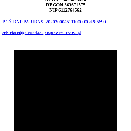
REGON 363671575
NIP 6112764562
BGŻ BNP PARIBAS: 20203000451110000004285690
sekretariat@demokracjaisprawiedliwosc.pl