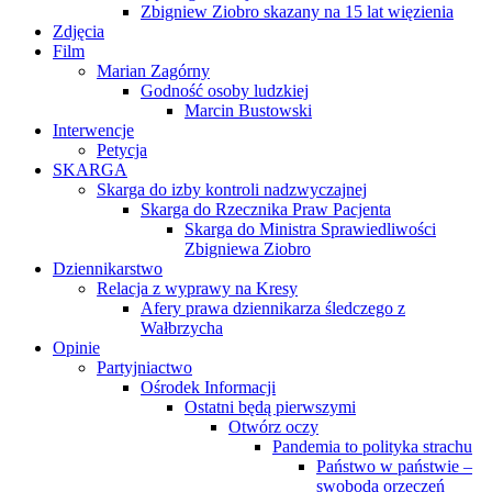
Zbigniew Ziobro skazany na 15 lat więzienia
Zdjęcia
Film
Marian Zagórny
Godność osoby ludzkiej
Marcin Bustowski
Interwencje
Petycja
SKARGA
Skarga do izby kontroli nadzwyczajnej
Skarga do Rzecznika Praw Pacjenta
Skarga do Ministra Sprawiedliwości
Zbigniewa Ziobro
Dziennikarstwo
Relacja z wyprawy na Kresy
Afery prawa dziennikarza śledczego z
Wałbrzycha
Opinie
Partyjniactwo
Ośrodek Informacji
Ostatni będą pierwszymi
Otwórz oczy
Pandemia to polityka strachu
Państwo w państwie –
swoboda orzeczeń