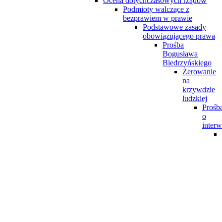
Ocena dotychczasowych rządów
Podmioty walczące z
bezprawiem w prawie
Podstawowe zasady
obowiązującego prawa
Prośba
Bogusława
Biedrzyńskiego
Żerowanie
na
krzywdzie
ludzkiej
Prośb
o
interw