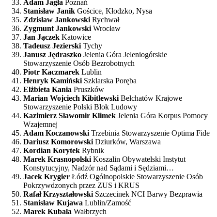
Adam Jagła
Poznań
Stanisław Janik
Gościce, Kłodzko, Nysa
Zdzisław Jankowski
Rychwał
Zygmunt Jankowski
Wrocław
Jan Jączek
Katowice
Tadeusz Jezierski
Tychy
Janusz Jędraszko
Jelenia Góra Jeleniogórskie
Stowarzyszenie Osób Bezrobotnych
Piotr Kaczmarek
Lublin
Henryk Kamiński
Szklarska Poręba
Elżbieta Kania
Pruszków
Marian Wojciech Kibitlewski
Bełchatów Krajowe
Stowarzyszenie Polski Blok Ludowy
Kazimierz Sławomir Klimek
Jelenia Góra Korpus Pomocy
Wzajemnej
Adam Koczanowski
Trzebinia Stowarzyszenie Optima Fide
Dariusz Komorowski
Dziurków, Warszawa
Kordian Korytek
Rybnik
Marek Krasnopolski
Koszalin Obywatelski Instytut
Konstytucyjny, Nadzór nad Sądami i Sędziami…
Jacek Krygier
Łódź Ogólnopolskie Stowarzyszenie Osób
Pokrzywdzonych przez ZUS i KRUS
Rafał Krzyształowski
Szczecinek NCI Barwy Bezprawia
Stanisław Kujawa
Lublin/Zamość
Marek Kubala
Wałbrzych