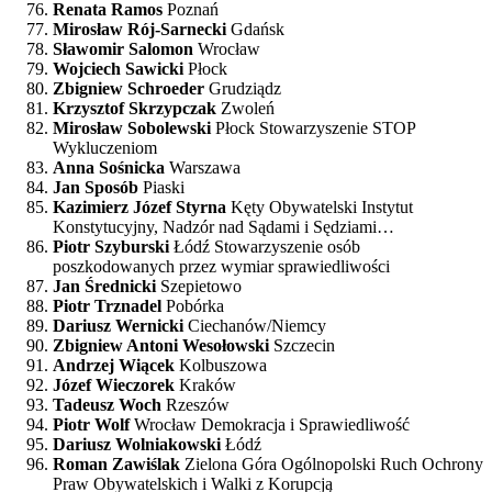
Renata Ramos
Poznań
Mirosław Rój-Sarnecki
Gdańsk
Sławomir Salomon
Wrocław
Wojciech Sawicki
Płock
Zbigniew Schroeder
Grudziądz
Krzysztof Skrzypczak
Zwoleń
Mirosław Sobolewski
Płock Stowarzyszenie STOP
Wykluczeniom
Anna Sośnicka
Warszawa
Jan Sposób
Piaski
Kazimierz Józef Styrna
Kęty Obywatelski Instytut
Konstytucyjny, Nadzór nad Sądami i Sędziami…
Piotr Szyburski
Łódź Stowarzyszenie osób
poszkodowanych przez wymiar sprawiedliwości
Jan Średnicki
Szepietowo
Piotr Trznadel
Pobórka
Dariusz Wernicki
Ciechanów/Niemcy
Zbigniew Antoni Wesołowski
Szczecin
Andrzej Wiącek
Kolbuszowa
Józef Wieczorek
Kraków
Tadeusz Woch
Rzeszów
Piotr Wolf
Wrocław Demokracja i Sprawiedliwość
Dariusz Wolniakowski
Łódź
Roman Zawiślak
Zielona Góra Ogólnopolski Ruch Ochrony
Praw Obywatelskich i Walki z Korupcją