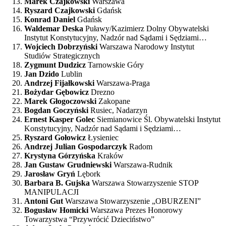
Marek Czajkowski
Warszawa
Ryszard Czajkowski
Gdańsk
Konrad Daniel
Gdańsk
Waldemar Deska
Puławy/Kazimierz Dolny Obywatelski
Instytut Konstytucyjny, Nadzór nad Sądami i Sędziami…
Wojciech Dobrzyński
Warszawa Narodowy Instytut
Studiów Strategicznych
Zygmunt Dudzicz
Tarnowskie Góry
Jan Dzido
Lublin
Andrzej Fijałkowski
Warszawa-Praga
Bożydar Gębowicz
Drezno
Marek Głogoczowski
Zakopane
Bogdan Goczyński
Rusiec, Nadarzyn
Ernest Kasper Golec
Siemianowice Śl. Obywatelski Instytut
Konstytucyjny, Nadzór nad Sądami i Sędziami…
Ryszard Gołowicz
Łysieniec
Andrzej Julian Gospodarczyk
Radom
Krystyna Górzyńska
Kraków
Jan Gustaw Grudniewski
Warszawa-Rudnik
Jarosław Gryń
Lębork
Barbara B. Gujska
Warszawa Stowarzyszenie STOP
MANIPULACJI
Antoni Gut
Warszawa Stowarzyszenie „OBURZENI”
Bogusław Homicki
Warszawa Prezes Honorowy
Towarzystwa “Przywrócić Dzieciństwo”