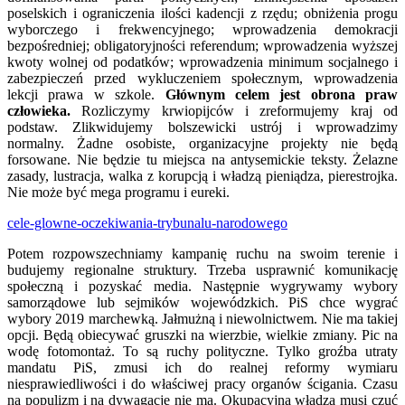
poselskich i ograniczenia ilości kadencji z rzędu; obniżenia progu
wyborczego i frekwencyjnego; wprowadzenia demokracji
bezpośredniej; obligatoryjności referendum; wprowadzenia wyższej
kwoty wolnej od podatków; wprowadzenia minimum socjalnego i
zabezpieczeń przed wykluczeniem społecznym, wprowadzenia
lekcji prawa w szkole.
Głównym celem jest obrona praw
człowieka.
Rozliczymy krwiopijców i zreformujemy kraj od
podstaw. Zlikwidujemy bolszewicki ustrój i wprowadzimy
normalny. Żadne osobiste, organizacyjne projekty nie będą
forsowane. Nie będzie tu miejsca na antysemickie teksty. Żelazne
zasady, lustracja, walka z korupcją i władzą pieniądza, pierestrojka.
Nie może być mega programu i eureki.
cele-glowne-oczekiwania-trybunalu-narodowego
Potem rozpowszechniamy kampanię ruchu na swoim terenie i
budujemy regionalne struktury. Trzeba usprawnić komunikację
społeczną i pozyskać media. Następnie wygrywamy wybory
samorządowe lub sejmików wojewódzkich. PiS chce wygrać
wybory 2019 marchewką. Jałmużną i niewolnictwem. Nie ma takiej
opcji. Będą obiecywać gruszki na wierzbie, wielkie zmiany. Pic na
wodę fotomontaż. To są ruchy polityczne. Tylko groźba utraty
mandatu PiS, zmusi ich do realnej reformy wymiaru
niesprawiedliwości i do właściwej pracy organów ścigania. Czasu
na populizm i na dywagacje nie ma. Okupacyjna władza musi czuć