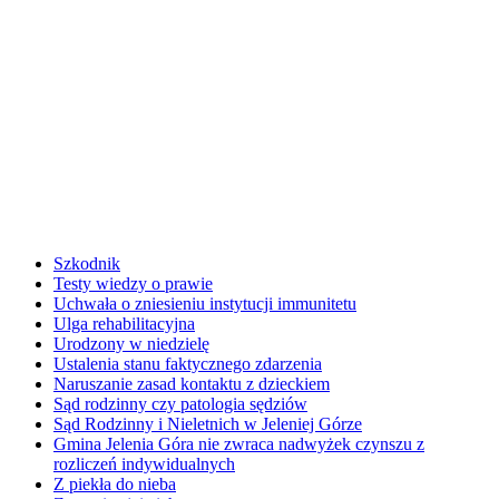
Szkodnik
Testy wiedzy o prawie
Uchwała o zniesieniu instytucji immunitetu
Ulga rehabilitacyjna
Urodzony w niedzielę
Ustalenia stanu faktycznego zdarzenia
Naruszanie zasad kontaktu z dzieckiem
Sąd rodzinny czy patologia sędziów
Sąd Rodzinny i Nieletnich w Jeleniej Górze
Gmina Jelenia Góra nie zwraca nadwyżek czynszu z
rozliczeń indywidualnych
Z piekła do nieba