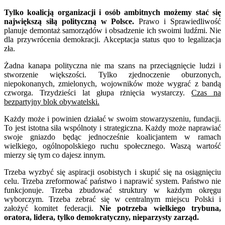
Tylko koalicją organizacji i osób ambitnych możemy stać się
największą siłą polityczną w Polsce.
Prawo i Sprawiedliwość
planuje demontaż samorządów i obsadzenie ich swoimi ludźmi. Nie
dla przywrócenia demokracji. Akceptacja status quo to legalizacja
zła.
Żadna kanapa polityczna nie ma szans na przeciągnięcie ludzi i
stworzenie większości. Tylko zjednoczenie oburzonych,
niepokonanych, zmielonych, wojowników może wygrać z bandą
czworga. Trzydzieści lat głupa rżnięcia wystarczy.
Czas na
bezpartyjny blok obywatelski.
Każdy może i powinien działać w swoim stowarzyszeniu, fundacji.
To jest istotna siła wspólnoty i strategiczna. Każdy może naprawiać
swoje gniazdo będąc jednocześnie koalicjantem w ramach
wielkiego, ogólnopolskiego ruchu społecznego. Waszą wartość
mierzy się tym co dajesz innym.
Trzeba wyzbyć się aspiracji osobistych i skupić się na osiągnięciu
celu. Trzeba zreformować państwo i naprawić system. Państwo nie
funkcjonuje. Trzeba zbudować struktury w każdym okręgu
wyborczym. Trzeba zebrać się w centralnym miejscu Polski i
założyć komitet federacji.
Nie potrzeba wielkiego trybuna,
oratora, lidera, tylko demokratyczny, nieparzysty zarząd.