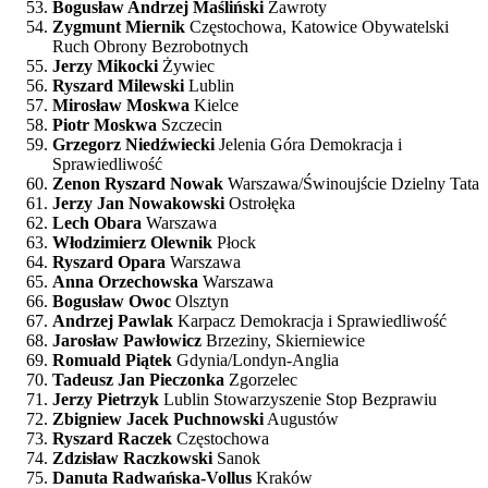
Bogusław Andrzej Maśliński
Zawroty
Zygmunt Miernik
Częstochowa, Katowice Obywatelski
Ruch Obrony Bezrobotnych
Jerzy Mikocki
Żywiec
Ryszard Milewski
Lublin
Mirosław Moskwa
Kielce
Piotr Moskwa
Szczecin
Grzegorz Niedźwiecki
Jelenia Góra Demokracja i
Sprawiedliwość
Zenon Ryszard Nowak
Warszawa/Świnoujście Dzielny Tata
Jerzy Jan Nowakowski
Ostrołęka
Lech Obara
Warszawa
Włodzimierz Olewnik
Płock
Ryszard Opara
Warszawa
Anna Orzechowska
Warszawa
Bogusław Owoc
Olsztyn
Andrzej Pawlak
Karpacz Demokracja i Sprawiedliwość
Jarosław Pawłowicz
Brzeziny, Skierniewice
Romuald Piątek
Gdynia/Londyn-Anglia
Tadeusz Jan Pieczonka
Zgorzelec
Jerzy Pietrzyk
Lublin Stowarzyszenie Stop Bezprawiu
Zbigniew Jacek Puchnowski
Augustów
Ryszard Raczek
Częstochowa
Zdzisław Raczkowski
Sanok
Danuta Radwańska-Vollus
Kraków