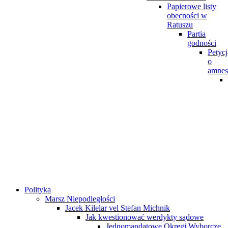
Papierowe listy
obecności w
Ratuszu
Partia
godności
Petycj
o
amnes
Polityka
Marsz Niepodległości
Jacek Kilelar vel Stefan Michnik
Jak kwestionować werdykty sądowe
Jednomandatowe Okręgi Wyborcze