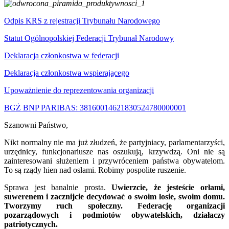
Odpis KRS z rejestracji Trybunału Narodowego
Statut Ogólnopolskiej Federacji Trybunał Narodowy
Deklaracja członkostwa w federacji
Deklaracja członkostwa wspierającego
Upoważnienie do reprezentowania organizacji
BGŻ BNP PARIBAS: 38160014621830524780000001
Szanowni Państwo,
Nikt normalny nie ma już złudzeń, że partyjniacy, parlamentarzyści,
urzędnicy, funkcjonariusze nas oszukują, krzywdzą. Oni nie są
zainteresowani służeniem i przywróceniem państwa obywatelom.
To są rządy hien nad osłami. Robimy pospolite ruszenie.
Sprawa jest banalnie prosta.
Uwierzcie, że jesteście orłami,
suwerenem i zacznijcie decydować o swoim losie, swoim domu.
Tworzymy ruch społeczny. Federację organizacji
pozarządowych i podmiotów obywatelskich, działaczy
patriotycznych.