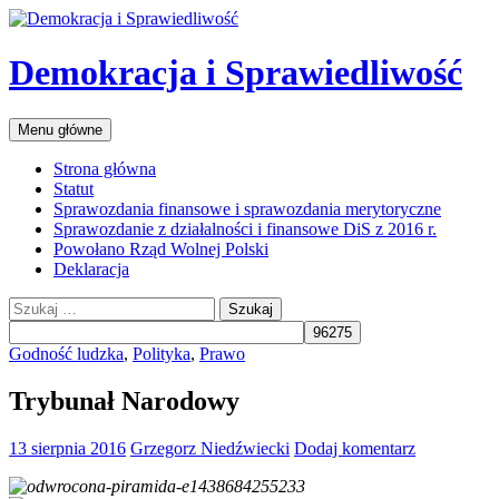
Przejdź
do
treści
Demokracja i Sprawiedliwość
Szukaj
Menu główne
Strona główna
Statut
Sprawozdania finansowe i sprawozdania merytoryczne
Sprawozdanie z działalności i finansowe DiS z 2016 r.
Powołano Rząd Wolnej Polski
Deklaracja
Szukaj:
Godność ludzka
,
Polityka
,
Prawo
Trybunał Narodowy
13 sierpnia 2016
Grzegorz Niedźwiecki
Dodaj komentarz