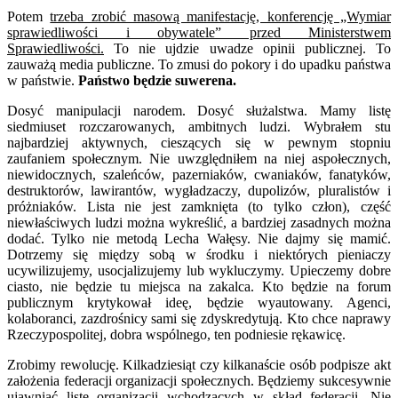
Potem
trzeba zrobić masową manifestację, konferencję „Wymiar
sprawiedliwości i obywatele” przed Ministerstwem
Sprawiedliwości.
To nie ujdzie uwadze opinii publicznej. To
zauważą media publiczne. To zmusi do pokory i do upadku państwa
w państwie.
Państwo będzie suwerena.
Dosyć manipulacji narodem. Dosyć służalstwa. Mamy listę
siedmiuset rozczarowanych, ambitnych ludzi. Wybrałem stu
najbardziej aktywnych, cieszących się w pewnym stopniu
zaufaniem społecznym. Nie uwzględniłem na niej aspołecznych,
niewidocznych, szaleńców, pazerniaków, cwaniaków, fanatyków,
destruktorów, lawirantów, wygładzaczy, dupolizów, pluralistów i
próżniaków. Lista nie jest zamknięta (to tylko człon), część
niewłaściwych ludzi można wykreślić, a bardziej zasadnych można
dodać. Tylko nie metodą Lecha Wałęsy. Nie dajmy się mamić.
Dotrzemy się między sobą w środku i niektórych pieniaczy
ucywilizujemy, usocjalizujemy lub wykluczymy. Upieczemy dobre
ciasto, nie będzie tu miejsca na zakalca. Kto będzie na forum
publicznym krytykował ideę, będzie wyautowany. Agenci,
kolaboranci, zazdrośnicy sami się zdyskredytują. Kto chce naprawy
Rzeczypospolitej, dobra wspólnego, ten podniesie rękawicę.
Zrobimy rewolucję. Kilkadziesiąt czy kilkanaście osób podpisze akt
założenia federacji organizacji społecznych. Będziemy sukcesywnie
ujawniać listę organizacji wchodzących w skład federacji. Nie