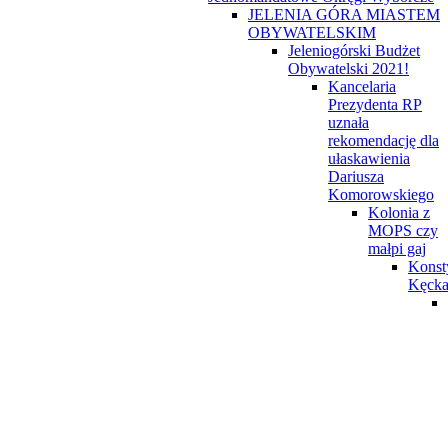
JELENIA GÓRA MIASTEM
OBYWATELSKIM
Jeleniogórski Budżet
Obywatelski 2021!
Kancelaria
Prezydenta RP
uznała
rekomendację dla
ułaskawienia
Dariusza
Komorowskiego
Kolonia z
MOPS czy
małpi gaj
Konst
Kęck