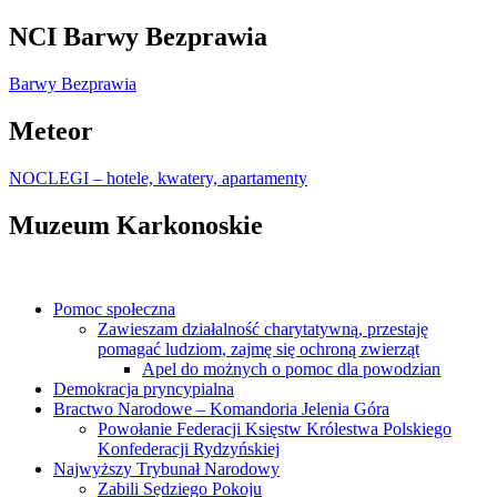
NCI Barwy Bezprawia
Barwy Bezprawia
Meteor
NOCLEGI – hotele, kwatery, apartamenty
Muzeum Karkonoskie
Pomoc społeczna
Zawieszam działalność charytatywną, przestaję
pomagać ludziom, zajmę się ochroną zwierząt
Apel do możnych o pomoc dla powodzian
Demokracja pryncypialna
Bractwo Narodowe – Komandoria Jelenia Góra
Powołanie Federacji Księstw Królestwa Polskiego
Konfederacji Rydzyńskiej
Najwyższy Trybunał Narodowy
Zabili Sędziego Pokoju