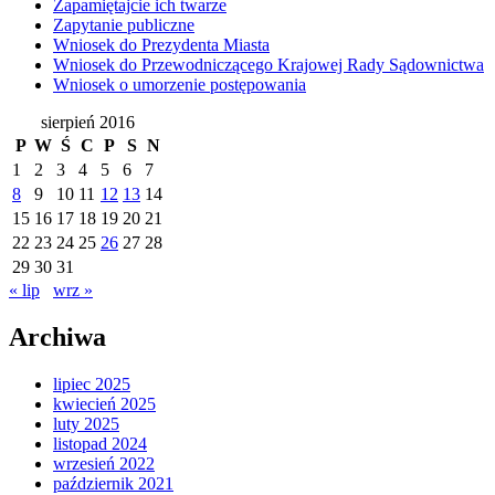
Zapamiętajcie ich twarze
Zapytanie publiczne
Wniosek do Prezydenta Miasta
Wniosek do Przewodniczącego Krajowej Rady Sądownictwa
Wniosek o umorzenie postępowania
sierpień 2016
P
W
Ś
C
P
S
N
1
2
3
4
5
6
7
8
9
10
11
12
13
14
15
16
17
18
19
20
21
22
23
24
25
26
27
28
29
30
31
« lip
wrz »
Archiwa
lipiec 2025
kwiecień 2025
luty 2025
listopad 2024
wrzesień 2022
październik 2021