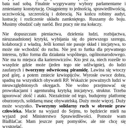
bata nad sobą. Finalnie wygrywamy wybory parlamentarne i
zmieniamy konstytucję. Osiągniemy to jednością, sprawiedliwością,
uczciwością, szczerością i dobrocią. Na końcu robimy audyt,
lustrację i rozliczenie układu zamkniętego. Ruszamy do boju.
Musimy obudzić cały naród. Bez pracy nie ma kołaczy.
Nie dopuszczam pieniactwa, dzielenia ludzi, rozbijactwa,
nieuzasadnionej krytyki, wybijania się do pierwszego szeregu,
kolaboracji z władzą. Jeśli komuś nie pasuje skład i inicjatywa, to
może nie wchodzić do ruchu. Nie jest to furtka dla prywatnego
interesu, tylko forma dla działania wspólnego, ogólnonarodowego.
Nie ma tu miejsca dla karierowiczów. Kto jest za, niech roześle to
wszędzie gdzie może (jeden tego nie udźwignie), do ludzi
zaufanych i
tworzymy odwróconą piramidę
. Lawina się wtoczy
pod górę, a potem zmiecie krwiopijców. Wyrosłe owoce dobra,
spadną na wszystkich obywateli RP. Wskażcie poważnych ludzi w
nieuwzględnionych okręgach. Nie wolno przejmować się
prowokacjami i agenturalną krytyką inicjatywy, struktur. Trzeba
ignorować złość i ataki. Niezależnie od tego, budujemy platformę
oburzonych, solidarną masę obywatelską. Duży może więcej. Duży
może wszystko.
Tworzymy solidarny ruch w obronie praw
człowieka.
Macie na wyjazd do Sejmu, to będziecie mieli na
wyjazd pod Ministerstwo Sprawiedliwości. Pomoże wam
BlaBlaCar. Mam jeszcze parę pomysłów, ale nie chcę się
wystrzelać.