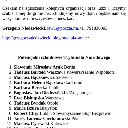
Czekam na zgłoszenia kolejnych organizacji oraz ludzi i liczymy
szable. Innej drogi nie ma. Zbudujemy nowy dom i będzie nam się
wszystkim w nim szczęśliwie mieszkać.
Grzegorz Niedźwiecki,
lew1@poczta.fm
, tel. 791830093
http://grzegorz-niedzwiecki.blog.onet.pl/o-mnie/
Potencjalni członkowie Trybunału Narodowego
Sławomir Mirosław Arak
Berlin
Tadeusz Bartold
Warszawa stowarzyszenie Wspólnota
Mariusz Bączkiewicz
Szczecin
Barbara Helena Bączkowska
Toruń
Barbara Berecka
Lublin
Bogusław Jan Biedrzyński
k/Augsburga
Ewa Biskupska
Warszawa
Tadeusz Byrdak
Opole
Maria Bzura
Białystok
Robert Chęć
Lublin Stowarzyszenie Stop Bezprawiu
Jacek Tadeusz Ciechanowski
Piła
Mariusz Cysewski
Katowice