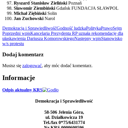
Ryszard Stanisław Zieliński
Poznań
Sławomir Ziembiński
Gdańsk FUNDACJA SŁAWPOL
Michał Ziębiński
Solin
Jan Zuchowski
Narol
Demokracja i Sprawiedliwość
Godność ludzka
Polityka
Prawo
Sejm
Nawigacja
Poprzedni wpis
Kancelaria Prezydenta RP uznała rekomendację dla
ułaskawienia Dariusza Komorowskiego
Następny wpis
Stanowisko
wpisu
w/s protestu
Dodaj komentarz
Musisz się
zalogować
, aby móc dodać komentarz.
Informacje
Odpis aktualny KRS
Demokracja i Sprawiedliwość
58-506 Jelenia Góra,
ul. Działkowicza 19
Tel./fax 0*75/6431774
Nr KRS 0000600596