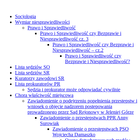
Socjologia
Wymiar niesprawiedliwości
Prawo i Sprawiedliwość
Prawo i Sprawiedliwość czy Bezprawie i
Niesprawiedliwość cz. 3
Prawo i Sprawiedliwość czy Bezprawie i
Niesprawiedliwość – cz.2
Prawo i Sprawiedliwość czy
Bezprawie i Niesprawiedliwość?
Lista sędziów SO
Lista sędziów SR
Kuratorzy zawodowi SR
Lista prokuratorów PR
Sędzia i prokurator może odpowiadać cywilnie
Chora właściwość miejscowa
Zawiadomienie o podejrzeniu popełnienia przestępstw i
wniosek o objęcie nadzorem postępowania
prowadzonego przez Sąd Rejonowy w Jeleniej Górze
Zawiadomienie o przestępstwach PPR Anny
Surowiak
Zawiadomienie o przestępstwach PSO
Wojciecha Damaszko