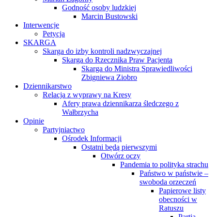
Godność osoby ludzkiej
Marcin Bustowski
Interwencje
Petycja
SKARGA
Skarga do izby kontroli nadzwyczajnej
Skarga do Rzecznika Praw Pacjenta
Skarga do Ministra Sprawiedliwości
Zbigniewa Ziobro
Dziennikarstwo
Relacja z wyprawy na Kresy
Afery prawa dziennikarza śledczego z
Wałbrzycha
Opinie
Partyjniactwo
Ośrodek Informacji
Ostatni będą pierwszymi
Otwórz oczy
Pandemia to polityka strachu
Państwo w państwie –
swoboda orzeczeń
Papierowe listy
obecności w
Ratuszu
Partia