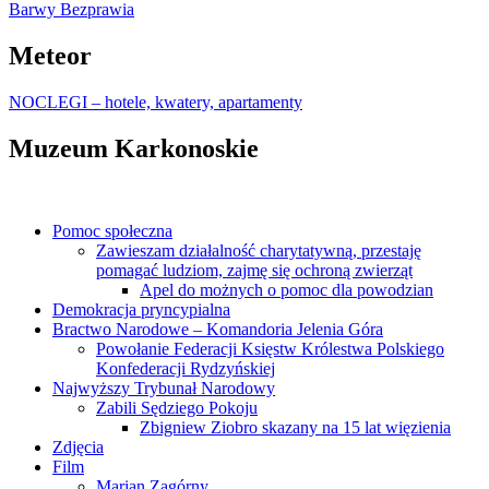
Barwy Bezprawia
Meteor
NOCLEGI – hotele, kwatery, apartamenty
Muzeum Karkonoskie
Pomoc społeczna
Zawieszam działalność charytatywną, przestaję
pomagać ludziom, zajmę się ochroną zwierząt
Apel do możnych o pomoc dla powodzian
Demokracja pryncypialna
Bractwo Narodowe – Komandoria Jelenia Góra
Powołanie Federacji Księstw Królestwa Polskiego
Konfederacji Rydzyńskiej
Najwyższy Trybunał Narodowy
Zabili Sędziego Pokoju
Zbigniew Ziobro skazany na 15 lat więzienia
Zdjęcia
Film
Marian Zagórny