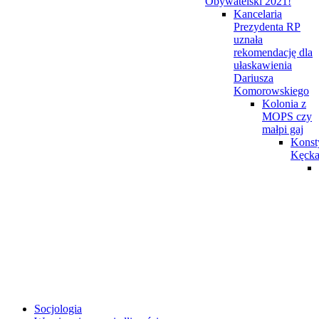
Obywatelski 2021!
Kancelaria
Prezydenta RP
uznała
rekomendację dla
ułaskawienia
Dariusza
Komorowskiego
Kolonia z
MOPS czy
małpi gaj
Konst
Kęck
Socjologia