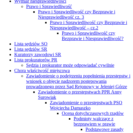
Wymiar niesprawiedliwości
Prawo i Sprawiedliwość
Prawo i Sprawiedliwość czy Bezprawie i
Niesprawiedliwość cz. 3
Prawo i Sprawiedliwość czy Bezprawie i
Niesprawiedliwość – cz.2
Prawo i Sprawiedliwość czy
Bezprawie i Niesprawiedliwość?
Lista sędziów SO
Lista sędziów SR
Kuratorzy zawodowi SR
Lista prokuratorów PR
Sędzia i prokurator może odpowiadać cywilnie
Chora właściwość miejscowa
Zawiadomienie o podejrzeniu popełnienia przestępstw i
wniosek o objęcie nadzorem postępowania
prowadzonego przez Sąd Rejonowy w Jeleniej Górze
Zawiadomienie o przestępstwach PPR Anny
Surowiak
Zawiadomienie o przestępstwach PSO
Wojciecha Damaszko
Ocena dotychczasowych rządów
Podmioty walczące z
bezprawiem w prawie
Podstawowe zasady