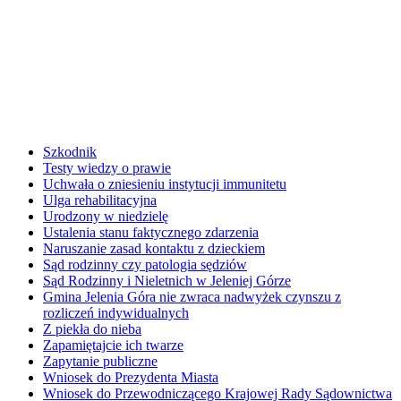
Szkodnik
Testy wiedzy o prawie
Uchwała o zniesieniu instytucji immunitetu
Ulga rehabilitacyjna
Urodzony w niedzielę
Ustalenia stanu faktycznego zdarzenia
Naruszanie zasad kontaktu z dzieckiem
Sąd rodzinny czy patologia sędziów
Sąd Rodzinny i Nieletnich w Jeleniej Górze
Gmina Jelenia Góra nie zwraca nadwyżek czynszu z
rozliczeń indywidualnych
Z piekła do nieba
Zapamiętajcie ich twarze
Zapytanie publiczne
Wniosek do Prezydenta Miasta
Wniosek do Przewodniczącego Krajowej Rady Sądownictwa