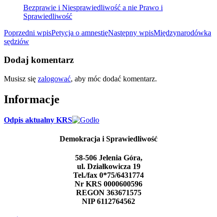
Bezprawie i Niesprawiedliwość a nie Prawo i
Sprawiedliwość
Nawigacja
Poprzedni wpis
Petycja o amnestię
Następny wpis
Międzynarodówka
sędziów
wpisu
Dodaj komentarz
Musisz się
zalogować
, aby móc dodać komentarz.
Informacje
Odpis aktualny KRS
Demokracja i Sprawiedliwość
58-506 Jelenia Góra,
ul. Działkowicza 19
Tel./fax 0*75/6431774
Nr KRS 0000600596
REGON 363671575
NIP 6112764562