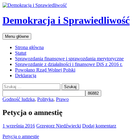
Przejdź
do
treści
Demokracja i Sprawiedliwość
Szukaj
Menu główne
Strona główna
Statut
Sprawozdania finansowe i sprawozdania merytoryczne
Sprawozdanie z działalności i finansowe DiS z 2016 r.
Powołano Rząd Wolnej Polski
Deklaracja
Szukaj:
Godność ludzka
,
Polityka
,
Prawo
Petycja o amnestię
1 września 2016
Grzegorz Niedźwiecki
Dodaj komentarz
Petycja o amnestię