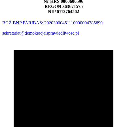
Nr KRS 0000600596
REGON 363671575
NIP 6112764562
BGŻ BNP PARIBAS: 20203000451110000004285690
sekretariat@demokracjaisprawiedliwosc.pl