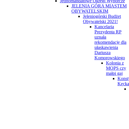
Jednomandatowe Okręgi Wyborcze
JELENIA GÓRA MIASTEM
OBYWATELSKIM
Jeleniogórski Budżet
Obywatelski 2021!
Kancelaria
Prezydenta RP
uznała
rekomendację dla
ułaskawienia
Dariusza
Komorowskiego
Kolonia z
MOPS czy
małpi gaj
Konst
Kęck