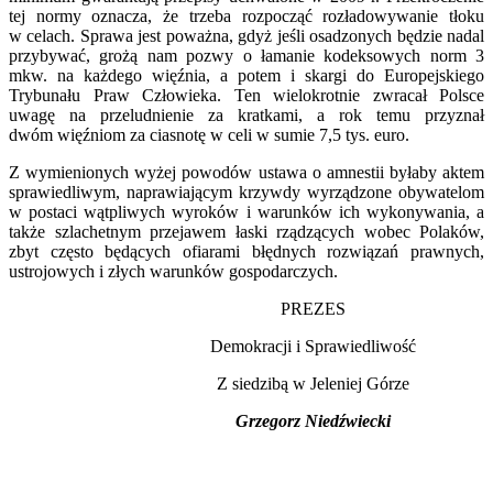
tej normy oznacza, że trzeba rozpocząć rozładowywanie tłoku
w celach. Sprawa jest poważna, gdyż jeśli osadzonych będzie nadal
przybywać, grożą nam pozwy o łamanie kodeksowych norm 3
mkw. na każdego więźnia, a potem i skargi do Europejskiego
Trybunału Praw Człowieka. Ten wielokrotnie zwracał Polsce
uwagę na przeludnienie za kratkami, a rok temu przyznał
dwóm więźniom za ciasnotę w celi w sumie 7,5 tys. euro.
Z wymienionych wyżej powodów ustawa o amnestii byłaby aktem
sprawiedliwym, naprawiającym krzywdy wyrządzone obywatelom
w postaci wątpliwych wyroków i warunków ich wykonywania, a
także szlachetnym przejawem łaski rządzących wobec Polaków,
zbyt często będących ofiarami błędnych rozwiązań prawnych,
ustrojowych i złych warunków gospodarczych.
PREZES
Demokracji i Sprawiedliwość
Z siedzibą w Jeleniej Górze
Grzegorz Niedźwiecki