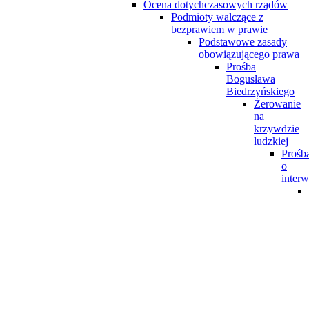
Ocena dotychczasowych rządów
Podmioty walczące z
bezprawiem w prawie
Podstawowe zasady
obowiązującego prawa
Prośba
Bogusława
Biedrzyńskiego
Żerowanie
na
krzywdzie
ludzkiej
Prośb
o
interw