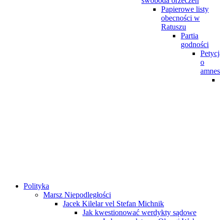
swoboda orzeczeń
Papierowe listy
obecności w
Ratuszu
Partia
godności
Petycj
o
amnes
Polityka
Marsz Niepodległości
Jacek Kilelar vel Stefan Michnik
Jak kwestionować werdykty sądowe