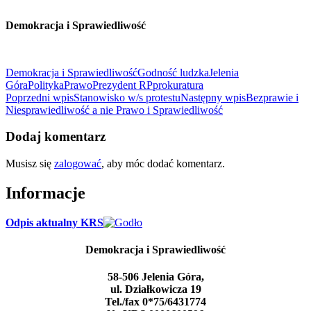
Demokracja i Sprawiedliwość
Demokracja i Sprawiedliwość
Godność ludzka
Jelenia
Góra
Polityka
Prawo
Prezydent RP
prokuratura
Nawigacja
Poprzedni wpis
Stanowisko w/s protestu
Następny wpis
Bezprawie i
Niesprawiedliwość a nie Prawo i Sprawiedliwość
wpisu
Dodaj komentarz
Musisz się
zalogować
, aby móc dodać komentarz.
Informacje
Odpis aktualny KRS
Demokracja i Sprawiedliwość
58-506 Jelenia Góra,
ul. Działkowicza 19
Tel./fax 0*75/6431774