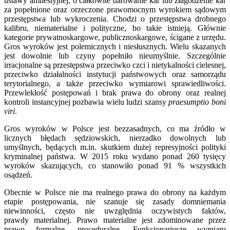
ustawy amnestyjnej, o całkowite darowanie kar lub złagodzenie kar
za popełnione oraz orzeczone prawomocnym wyrokiem sądowym
przestępstwa lub wykroczenia. Chodzi o przestępstwa drobnego
kalibru, niematerialne i polityczne, bo takie istnieją. Głównie
kategorie prywatnoskargowe, publicznoskargowe, ścigane z urzędu.
Gros wyroków jest polemicznych i niesłusznych. Wielu skazanych
jest dowolnie lub czyny popełniło nieumyślnie. Szczególnie
irracjonalne są przestępstwa przeciwko czci i nietykalności cielesnej,
przeciwko działalności instytucji państwowych oraz samorządu
terytorialnego, a także przeciwko wymiarowi sprawiedliwości.
Przewlekłość postępowań i brak prawa do obrony oraz realnej
kontroli instancyjnej pozbawia wielu ludzi szansy
praesumptio boni
viri
.
Gros wyroków w Polsce jest bezzasadnych, co ma źródło w
licznych błędach sędziowskich, nierzadko dowolnych lub
umyślnych, będących m.in. skutkiem dużej represyjności polityki
kryminalnej państwa. W 2015 roku wydano ponad 260 tysięcy
wyroków skazujących, co stanowiło ponad 91 % wszystkich
osądzeń.
Obecnie w Polsce nie ma realnego prawa do obrony na każdym
etapie postępowania, nie szanuje się zasady domniemania
niewinności, często nie uwzględnia oczywistych faktów,
prawdy materialnej. Prawo materialne jest zdominowane przez
prawo formalne, proceduralne. Funkcjonariusze wymiaru