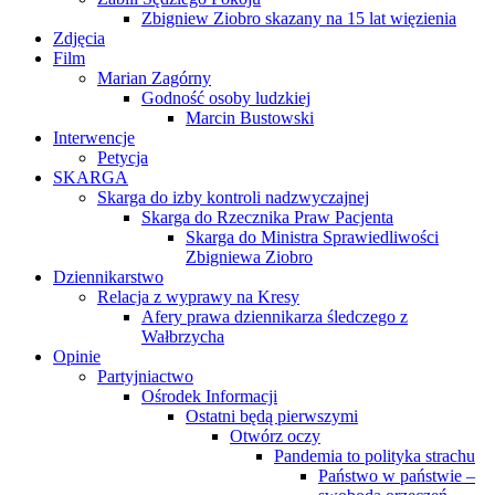
Zbigniew Ziobro skazany na 15 lat więzienia
Zdjęcia
Film
Marian Zagórny
Godność osoby ludzkiej
Marcin Bustowski
Interwencje
Petycja
SKARGA
Skarga do izby kontroli nadzwyczajnej
Skarga do Rzecznika Praw Pacjenta
Skarga do Ministra Sprawiedliwości
Zbigniewa Ziobro
Dziennikarstwo
Relacja z wyprawy na Kresy
Afery prawa dziennikarza śledczego z
Wałbrzycha
Opinie
Partyjniactwo
Ośrodek Informacji
Ostatni będą pierwszymi
Otwórz oczy
Pandemia to polityka strachu
Państwo w państwie –