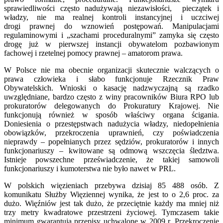
sprawiedliwości często nadużywają niezawisłości, pieczątek i
władzy, nie ma realnej kontroli instancyjnej i uczciwej
drogi prawnej do wznowień postępowań. Manipulacjami
regulaminowymi i „szachami proceduralnymi” zamyka się często
drogę już w pierwszej instancji obywatelom pozbawionym
fachowej i rzetelnej pomocy prawnej – amatorom prawa.
W Polsce nie ma obecnie organizacji skutecznie walczących o
prawa człowieka i słabo funkcjonuje Rzecznik Praw
Obywatelskich. Wnioski o kasację nadzwyczajną są rzadko
uwzględniane, bardzo często z winy pracowników Biura RPO lub
prokuratorów delegowanych do Prokuratury Krajowej. Nie
funkcjonują również w sposób właściwy organa ścigania.
Doniesienia o przestępstwach nadużycia władzy, niedopełnienia
obowiązków, przekroczenia uprawnień, czy poświadczenia
nieprawdy – popełnianych przez sędziów, prokuratorów i innych
funkcjonariuszy – kwitowane są odmową wszczęcia śledztwa.
Istnieje powszechne przeświadczenie, że takiej samowoli
funkcjonariuszy i kumoterstwa nie było nawet w PRL.
W polskich więzieniach przebywa dzisiaj 85 488 osób. Z
komunikatu Służby Więziennej wynika, że jest to o 2,6 proc. za
dużo. Więźniów jest tak dużo, że przeciętnie każdy ma mniej niż
trzy metry kwadratowe przestrzeni życiowej. Tymczasem takie
minimum gwarantują przepisy uchwalone w 2009 r. Przekroczenie