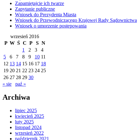
Zapamiętajcie ich twarze
Zapytanie publiczne
Wniosek do Prezydenta Miasta
Wniosek do Przewodniczącego Krajowej Rady Sądownictwa
Wniosek o umorzenie postępowania
wrzesień 2016
P
W
Ś
C
P
S
N
1
2
3
4
5
6
7
8
9
10
11
12
13
14
15
16
17
18
19
20
21
22
23
24
25
26
27
28
29
30
« sie
paź »
Archiwa
lipiec 2025
kwiecień 2025
luty 2025
listopad 2024
wrzesień 2022
październik 2021