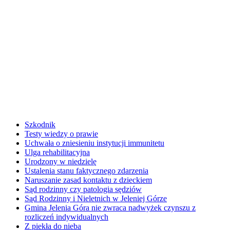
Szkodnik
Testy wiedzy o prawie
Uchwała o zniesieniu instytucji immunitetu
Ulga rehabilitacyjna
Urodzony w niedzielę
Ustalenia stanu faktycznego zdarzenia
Naruszanie zasad kontaktu z dzieckiem
Sąd rodzinny czy patologia sędziów
Sąd Rodzinny i Nieletnich w Jeleniej Górze
Gmina Jelenia Góra nie zwraca nadwyżek czynszu z
rozliczeń indywidualnych
Z piekła do nieba