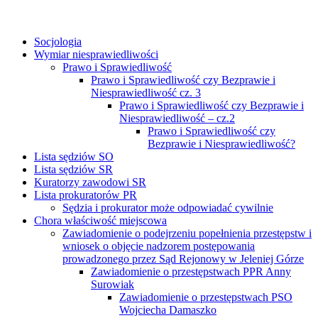
Socjologia
Wymiar niesprawiedliwości
Prawo i Sprawiedliwość
Prawo i Sprawiedliwość czy Bezprawie i
Niesprawiedliwość cz. 3
Prawo i Sprawiedliwość czy Bezprawie i
Niesprawiedliwość – cz.2
Prawo i Sprawiedliwość czy
Bezprawie i Niesprawiedliwość?
Lista sędziów SO
Lista sędziów SR
Kuratorzy zawodowi SR
Lista prokuratorów PR
Sędzia i prokurator może odpowiadać cywilnie
Chora właściwość miejscowa
Zawiadomienie o podejrzeniu popełnienia przestępstw i
wniosek o objęcie nadzorem postępowania
prowadzonego przez Sąd Rejonowy w Jeleniej Górze
Zawiadomienie o przestępstwach PPR Anny
Surowiak
Zawiadomienie o przestępstwach PSO
Wojciecha Damaszko