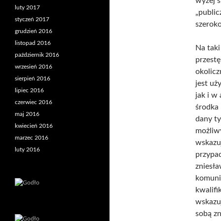
wyżej s
luty 2017
„public
styczeń 2017
szeroko
grudzień 2016
listopad 2016
Na taki
październik 2016
przestę
wrzesień 2016
okolicz
sierpień 2016
jest uż
lipiec 2016
jak i w
czerwiec 2016
środka 
maj 2016
dany ty
kwiecień 2016
możliw
marzec 2016
wskazu
luty 2016
przypad
zniesł
komuni
kwalifi
wskazu
sobą z