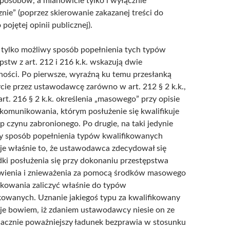
posobów, a mianowicie tylko i wyłącznie
znie” (poprzez skierowanie zakazanej treści do
 pojętej opinii publicznej).
 tylko możliwy sposób popełnienia tych typów
pstw z art. 212 i 216 k.k. wskazują dwie
ności. Po pierwsze, wyraźną ku temu przesłanką
ycie przez ustawodawcę zarówno w art. 212 § 2 k.k.,
 art. 216 § 2 k.k. określenia „masowego” przy opisie
komunikowania, którym posłużenie się kwalifikuje
p czynu zabronionego. Po drugie, na taki jedynie
y sposób popełnienia typów kwalifikowanych
je właśnie to, że ustawodawca zdecydował się
ki posłużenia się przy dokonaniu przestępstwa
awienia i znieważenia za pomocą środków masowego
kowania zaliczyć właśnie do typów
kowanych. Uznanie jakiegoś typu za kwalifikowany
je bowiem, iż zdaniem ustawodawcy niesie on ze
nacznie poważniejszy ładunek bezprawia w stosunku