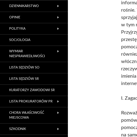
informa
DZIENNIKARSTWO
rośnie.
sprzyja
OPINIE
w tym 
POLITYKA
Przyjrz
przest
SOCJOLOGIA
pomocą 
WYMIAR
również
NIESPRAWIEDLIWOŚCI
włóczn
LISTA SĘDZIÓW SO
rzeczy
imienia
LISTA SĘDZIÓW SR
interne
KURATORZY ZAWODOWI SR
I. Zaga
LISTA PROKURATORÓW PR
Rozważ
CHORA WŁAŚCIWOŚĆ
MIEJSCOWA
pomówie
pomocą 
SZKODNIK
na same