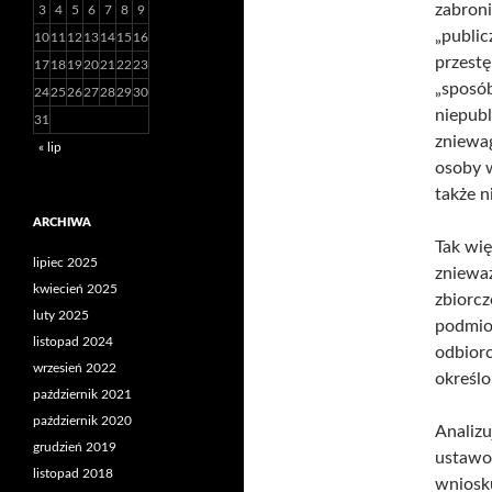
zabron
3
4
5
6
7
8
9
„publi
10
11
12
13
14
15
16
przestę
17
18
19
20
21
22
23
„sposób
24
25
26
27
28
29
30
niepubl
31
zniewag
« lip
osoby w
także n
ARCHIWA
Tak wię
lipiec 2025
znieważ
kwiecień 2025
zbiorcz
luty 2025
podmiot
listopad 2024
odbiorc
wrzesień 2022
określ
październik 2021
październik 2020
Analizu
grudzień 2019
ustawo
listopad 2018
wniosku