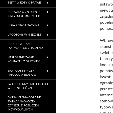
TESTY WIEDZY O PRAWIE
ustawo
niewąt
UCHWAŁA O ZNIESIENIU
zagadni
INSTYTUCJI IMMUNITETU
popełni
ULGA REHABILITACYJNA
pomocą”
URODZONY W NIEDZIELĘ
Wbrew 
USTALENIA STANU
skonstr
FAKTYCZNEGO ZDARZENIA
świetle
NARUSZANIE ZASAD
teorety
KONTAKTU Z DZIECKIEM
kodeks
pomówie
SĄD RODZINNY CZY
PATOLOGIA SĘDZIÓW
kwestii
ogranic
SĄD RODZINNY I NIELETNICH
W JELENIEJ GÓRZE
przestę
interne
GMINA JELENIA GÓRA NIE
stanowi
ZWRACA NADWYŻEK
CZYNSZU Z ROZLICZEŃ
typów 
INDYWIDUALNYCH