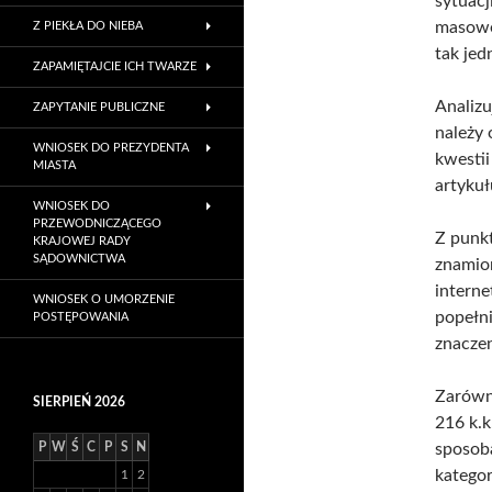
sytuacj
masowe
Z PIEKŁA DO NIEBA
tak jed
ZAPAMIĘTAJCIE ICH TWARZE
Analizu
ZAPYTANIE PUBLICZNE
należy 
WNIOSEK DO PREZYDENTA
kwestii
MIASTA
artykuł
WNIOSEK DO
PRZEWODNICZĄCEGO
Z punk
KRAJOWEJ RADY
SĄDOWNICTWA
znamio
interne
WNIOSEK O UMORZENIE
popełni
POSTĘPOWANIA
znaczen
Zarówno
SIERPIEŃ 2026
216 k.
P
W
Ś
C
P
S
N
sposob
kategor
1
2