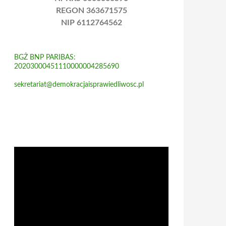
REGON 363671575
NIP 6112764562
BGŻ BNP PARIBAS:
20203000451110000004285690
sekretariat@demokracjaisprawiedliwosc.pl