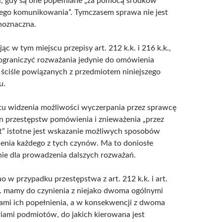
i, gdy są one popełniane „za pomocą środków
go komunikowania”. Tymczasem sprawa nie jest
noznaczna.
jąc w tym miejscu przepisy art. 212 k.k. i 216 k.k.,
ograniczyć rozważania jedynie do omówienia
 ściśle powiązanych z przedmiotem niniejszego
u.
tu widzenia możliwości wyczerpania przez sprawcę
n przestępstw pomówienia i znieważenia „przez
t” istotne jest wskazanie możliwych sposobów
enia każdego z tych czynów. Ma to doniosłe
ie dla prowadzenia dalszych rozważań.
 w przypadku przestępstwa z art. 212 k.k. i art.
k. mamy do czynienia z niejako dwoma ogólnymi
ami ich popełnienia, a w konsekwencji z dwoma
iami podmiotów, do jakich kierowana jest