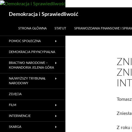
Przejdź
do
Szukaj
Demokracja i Sprawiedliwość
treści
STRONA GŁÓWNA
STATUT
SPRAWOZDANIA FINANSOWE I SPR
POMOC SPOŁECZNA
DEMOKRACJA PRYNCYPIALNA
ZN
BRACTWO NARODOWE –
KOMANDORIA JELENIA GÓRA
ZN
NAJWYŻSZY TRYBUNAŁ
IN
NARODOWY
ZDJĘCIA
Tomasz
FILM
Zniesła
INTERWENCJE
SKARGA
Z roku 