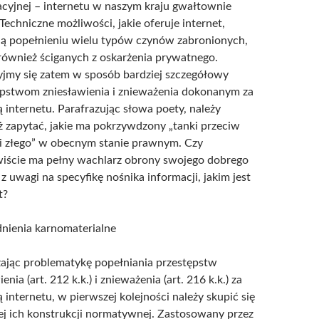
cyjnej – internetu w naszym kraju gwałtownie
 Techniczne możliwości, jakie oferuje internet,
ją popełnieniu wielu typów czynów zabronionych,
również ściganych z oskarżenia prywatnego.
yjmy się zatem w sposób bardziej szczegółowy
ępstwom zniesławienia i znieważenia dokonanym za
internetu. Parafrazując słowa poety, należy
 zapytać, jakie ma pokrzywdzony „tanki przeciw
i złego” w obecnym stanie prawnym. Czy
wiście ma pełny wachlarz obrony swojego dobrego
 z uwagi na specyfikę nośnika informacji, jakim jest
t?
dnienia karnomaterialne
ając problematykę popełniania przestępstw
nia (art. 212 k.k.) i znieważenia (art. 216 k.k.) za
internetu, w pierwszej kolejności należy skupić się
j ich konstrukcji normatywnej. Zastosowany przez