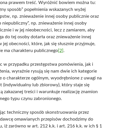
iona prawem treść. Wyróżnić bowiem można tu:
czny sposób” popełnienia wskazanych wyżej
pstw, np. znieważenie innej osoby publicznie oraz
 niepubliczny”, np. znieważenie innej osoby
icznie i w jej nieobecności, lecz z zamiarem, aby
a do tej osoby dotarła oraz znieważenie innej
 jej obecności, które, jak się słusznie przyjmuje,
ie ma charakteru publicznego
[2]
.
c w przypadku przestępstwa pomówienia, jak i
enia, wyraźnie rysują się nam dwie ich kategorie
e o charakterze ogólnym, wyodrębnione z uwagi na
 (indywidualny lub zbiorowy), który staje się
ą zakazanej treści i warunkuje realizację znamion
onego typu czynu zabronionego.
jąc techniczny sposób skonstruowania przez
dawcę omawianych przepisów dochodzimy do
, iż zarówno w art. 212 k.k. i art. 216 k.k. w ich § 1