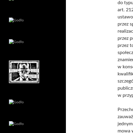
do typ
art. 212
ustawo
przez 
realiza
przez p
przez t
społecz
znamie
w konse
kwalifi
szczegó
publicz
w przyp
Przech
zauważy
jednym
mowa w 