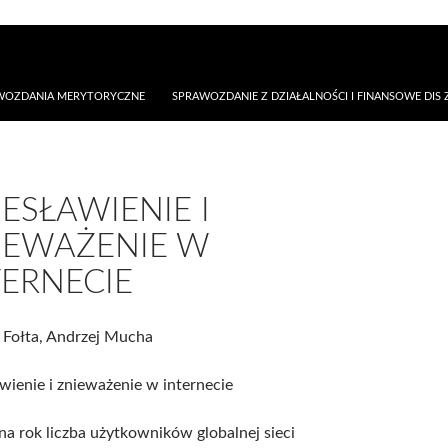
AWOZDANIA MERYTORYCZNE
SPRAWOZDANIE Z DZIAŁALNOŚCI I FINANSOWE DIS Z
IESŁAWIENIE I
IEWAŻENIE W
TERNECIE
 Fołta, Andrzej Mucha
wienie i znieważenie w internecie
na rok liczba użytkowników globalnej sieci