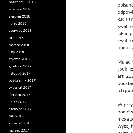
październik 2018
opisan
wrzesień 2018
odpowie
sierpień 2018
k.k. i 
lipiec 2018
kwalifi
czerwiec 2018
jakim p
maj 2018
kwalifi
marzec 2018
pomocą
luty 2018
styczeń 2018
Mając 
grudzień 2017
„public
listopad 2017
art. 212
październik 2017
podsta
wrzesień 2017
ich pop
sierpień 2017
lipiec 2017
W przy
czerwiec 2017
pomówie
maj 2017
mogą z
kwiecień 2017
wyżej 
marzec 2017