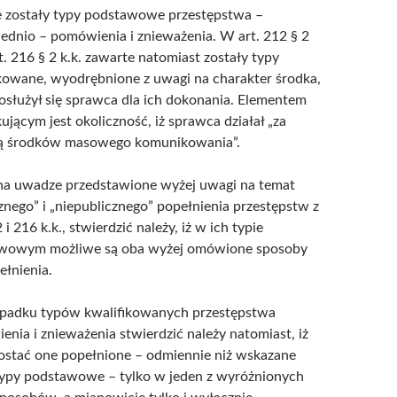
e zostały typy podstawowe przestępstwa –
dnio – pomówienia i znieważenia. W art. 212 § 2
art. 216 § 2 k.k. zawarte natomiast zostały typy
kowane, wyodrębnione z uwagi na charakter środka,
osłużył się sprawca dla ich dokonania. Elementem
kującym jest okoliczność, iż sprawca działał „za
 środków masowego komunikowania”.
na uwadze przedstawione wyżej uwagi na temat
znego” i „niepublicznego” popełnienia przestępstw z
 i 216 k.k., stwierdzić należy, iż w ich typie
wowym możliwe są oba wyżej omówione sposoby
ełnienia.
padku typów kwalifikowanych przestępstwa
nia i znieważenia stwierdzić należy natomiast, iż
ostać one popełnione – odmiennie niż wskazane
typy podstawowe – tylko w jeden z wyróżnionych