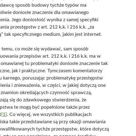
dawcę sposób budowy tychże typów ma
pliwie doniosłe znaczenie dla omawianego
enia. Jego doniosłość wynika z samej specyfiki
ania przestępstw z art. 212 k.k. i 216 k.k. „za
 tak specyficznego medium, jakim jest internet.
temu, co może się wydawać, sam sposób
uowania przepisów art. 212 k.k. i 216 k.k. ma w
 omawianej tu problematyki doniosłe znaczenie tak
czne, jak i praktyczne. Tymczasem komentatorzy
u karnego, poruszając problematykę przestępstw
nia i znieważenia, w części, w jakiej dotyczą one
 znamion określających czynność sprawczą,
zają się do zdawkowego stwierdzenia, że
pstwa te mogą być popełnione także przez
t
[1]
. Co więcej, we wszystkich publikacjach
ska takie przedstawiane są przy okazji omawiania
kwalifikowanych tychże przestępstw, które dotyczą