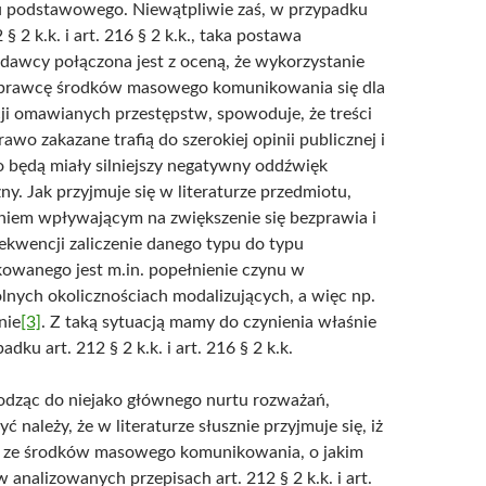
u podstawowego. Niewątpliwie zaś, w przypadku
 § 2 k.k. i art. 216 § 2 k.k., taka postawa
dawcy połączona jest z oceną, że wykorzystanie
sprawcę środków masowego komunikowania się dla
cji omawianych przestępstw, spowoduje, że treści
rawo zakazane trafią do szerokiej opinii publicznej i
o będą miały silniejszy negatywny oddźwięk
ny. Jak przyjmuje się w literaturze przedmiotu,
niem wpływającym na zwiększenie się bezprawia i
kwencji zaliczenie danego typu do typu
kowanego jest m.in. popełnienie czynu w
lnych okolicznościach modalizujących, a więc np.
nie
[3]
. Z taką sytuacją mamy do czynienia właśnie
adku art. 212 § 2 k.k. i art. 216 § 2 k.k.
odząc do niejako głównego nurtu rozważań,
ć należy, że w literaturze słusznie przyjmuje się, iż
 ze środków masowego komunikowania, o jakim
analizowanych przepisach art. 212 § 2 k.k. i art.