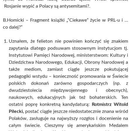
Rosjanie wypić a Polacy są antysemitami?.
B.Homicki – Fragment książki „”Ciekawe” życie w PRL-u i …
co dalej?”
Uznałem, że felieton nie powinien kończyć się znakiem
zapytania dlatego podsuwam stosownym instytucjom tj.
Instytutowi Pamięci Narodowej, ministerstwom: Kultury i
Dziedzictwa Narodowego, Edukacji, Obrony Narodowej a
także mediom, zamiast ciągle jeszcze pokutującej
pedagogiki wstydu – konieczność promowania w Świecie
polskich dokonań zarówno gospodarczych (np. z
dwudziestolecia międzywojennego i obecnych),
naukowych, edukacyjnych jak też bohaterskich. Ten
ostatni poprę konkretną kandydaturą:
Rotmistrz Witold
Pilecki,
postać ciągle jeszcze niedostatecznie znana wśród
Polaków, zasługuje na najwyższy rozgłos i docenienie na
całym świecie. Cieszymy się amerykańskim Medalem