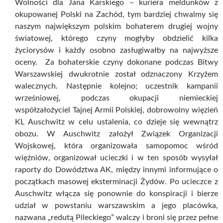
Wolności dla Jana Karskiego – kuriera meldunków z
okupowanej Polski na Zachód, tym bardziej chwalmy się
naszym największym polskim bohaterem drugiej wojny
światowej, którego czyny mogłyby obdzielić kilka
życiorysów i każdy osobno zasługiwałby na najwyższe
oceny. Za bohaterskie czyny dokonane podczas Bitwy
Warszawskiej dwukrotnie został odznaczony Krzyżem
walecznych. Następnie kolejno; uczestnik kampanii
wrześniowej, podczas okupacji niemieckiej
współzałożyciel Tajnej Armii Polskiej, dobrowolny więzień
KL Auschwitz w celu ustalenia, co dzieje się wewnątrz
obozu. W Auschwitz założył Związek Organizacji
Wojskowej, która organizowała samopomoc wśród
więźniów, organizował ucieczki i w ten sposób wysyłał
raporty do Dowództwa AK, między innymi informujące o
początkach masowej eksterminacji Żydów. Po ucieczce z
Auschwitz włącza się ponownie do konspiracji i bierze
udział w powstaniu warszawskim a jego placówka,
nazwana „redutą Pileckiego” walczy i broni się przez pełne