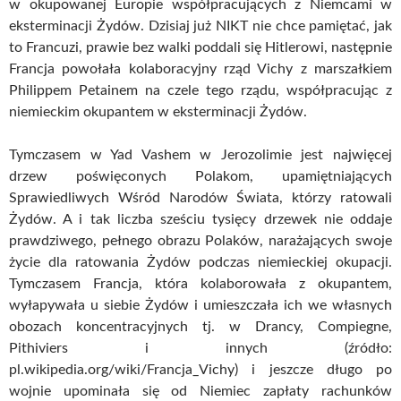
w okupowanej Europie współpracujących z Niemcami w
eksterminacji Żydów. Dzisiaj już NIKT nie chce pamiętać, jak
to Francuzi, prawie bez walki poddali się Hitlerowi, następnie
Francja powołała kolaboracyjny rząd Vichy z marszałkiem
Philippem Petainem na czele tego rządu, współpracując z
niemieckim okupantem w eksterminacji Żydów.
Tymczasem w Yad Vashem w Jerozolimie jest najwięcej
drzew poświęconych Polakom, upamiętniających
Sprawiedliwych Wśród Narodów Świata, którzy ratowali
Żydów. A i tak liczba sześciu tysięcy drzewek nie oddaje
prawdziwego, pełnego obrazu Polaków, narażających swoje
życie dla ratowania Żydów podczas niemieckiej okupacji.
Tymczasem Francja, która kolaborowała z okupantem,
wyłapywała u siebie Żydów i umieszczała ich we własnych
obozach koncentracyjnych tj. w Drancy, Compiegne,
Pithiviers i innych (źródło:
pl.wikipedia.org/wiki/Francja_Vichy) i jeszcze długo po
wojnie upominała się od Niemiec zapłaty rachunków