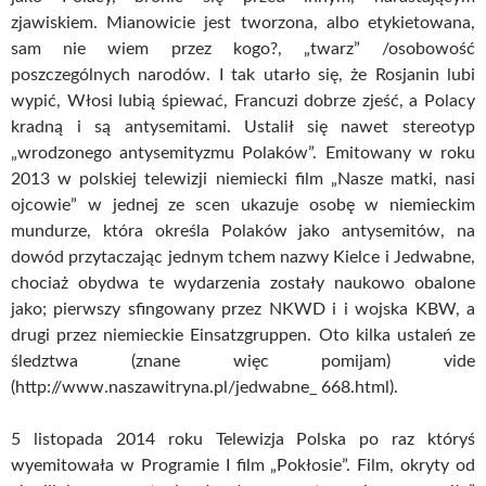
zjawiskiem. Mianowicie jest tworzona, albo etykietowana,
sam nie wiem przez kogo?, „twarz” /osobowość
poszczególnych narodów. I tak utarło się, że Rosjanin lubi
wypić, Włosi lubią śpiewać, Francuzi dobrze zjeść, a Polacy
kradną i są antysemitami. Ustalił się nawet stereotyp
„wrodzonego antysemityzmu Polaków”. Emitowany w roku
2013 w polskiej telewizji niemiecki film „Nasze matki, nasi
ojcowie” w jednej ze scen ukazuje osobę w niemieckim
mundurze, która określa Polaków jako antysemitów, na
dowód przytaczając jednym tchem nazwy Kielce i Jedwabne,
chociaż obydwa te wydarzenia zostały naukowo obalone
jako; pierwszy sfingowany przez NKWD i i wojska KBW, a
drugi przez niemieckie Einsatzgruppen. Oto kilka ustaleń ze
śledztwa (znane więc pomijam) vide
(http://www.naszawitryna.pl/jedwabne_ 668.html).
5 listopada 2014 roku Telewizja Polska po raz któryś
wyemitowała w Programie I film „Pokłosie”. Film, okryty od