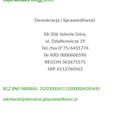
Odpis aktualny KRS
Demokracja i Sprawiedliwość
58-506 Jelenia Góra,
ul. Działkowicza 19
Tel./fax 0*75/6431774
Nr KRS 0000600596
REGON 363671575
NIP 6112764562
BGŻ BNP PARIBAS: 20203000451110000004285690
sekretariat@demokracjaisprawiedliwosc.pl