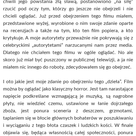
chwili jego powstania złą sławą, postanowiono „na siłę”
rzucić pod oczy tym, którzy go jeszcze nie obejrzeli i nie
chcieli oglądać. Już przed obejrzeniem tego filmu miałem,
przedstawione wyżej, wyrobione o nim swoje zdanie oparte
na recenzjach a także na tym, kto ten film popiera, a kto
krytykuje. A moje autorytety przeważnie nie pokrywają się z
celebryckimi „autorytetami” narzucanymi nam przez media.
Dlatego nie chciałem tego filmu w ogóle oglądać. No ale
skoro już miał być puszczony w publicznej telewizji, a ja nie
miałem nic innego do roboty, zdecydowałem się go obejrzeć.
I oto jakie jest moje zdanie po obejrzeniu tego „dzieła”. Film
można by oglądać jako klasyczny horror. Jest tam narastające
napięcie podkreślane wzmagającą je muzyką, są nagrobne
płyty, nie wiedzieć czemu, ustawione w łanie dojrzałego
zboża, jest ponura sceneria z deszczem, grzmotami,
taplaniem się w błocie głównych bohaterów w poszukiwaniu
i wyciąganiu z tego błota czaszek i ludzkich kości. W finale
objawia się, będąca własnością całej społeczności, ponura