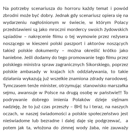
Na potrzeby scenariusza do horroru każdy temat i powód
zbrodni może być dobry. Jednak gdy scenariusz opiera się na
wydarzeniu nagłośnionym w świecie, w którym Polacy
przedstawieni są jako mroczni mordercy swoich żydowskich
sąsiadów – nakręcenie filmu o tej wymowie przez reżysera
noszącego w kieszeni polski paszport i aktorów noszących
takież polskie dokumenty – można określić krótko jako
haniebne. Jeśli dodamy do tego promowanie tego filmu przez
polskiego ministra spraw zagranicznych Sikorskiego, poprzez
polskie ambasady w krajach ich oddziaływania, to takie
działania wykazują już wszelkie znamiona zdrady narodowej.
Tymczasem tenże minister, otrzymując stanowisko marszałka
sejmu, awansuje w Polsce na drugą osobę w państwie!!! To
podrywanie dobrego imienia Polaków dzieje się(mam
nadzieję, że to już czas przeszły – BH) tu i teraz, na naszych
oczach, w naszej świadomości a polskie społeczeństwo jest
nieświadome lub bezradne i dalej daje się podgrzewać, a
potem jak ta, włożona do zimnej wody żaba, nie zauważy