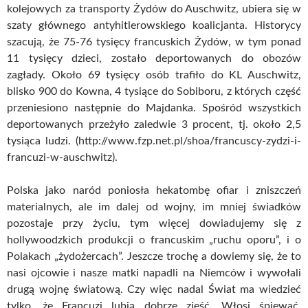
kolejowych za transporty Żydów do Auschwitz, ubiera się w
szaty głównego antyhitlerowskiego koalicjanta. Historycy
szacują, że 75-76 tysięcy francuskich Żydów, w tym ponad
11 tysięcy dzieci, zostało deportowanych do obozów
zagłady. Około 69 tysięcy osób trafiło do KL Auschwitz,
blisko 900 do Kowna, 4 tysiące do Sobiboru, z których część
przeniesiono następnie do Majdanka. Spośród wszystkich
deportowanych przeżyło zaledwie 3 procent, tj. około 2,5
tysiąca ludzi. (http://www.fzp.net.pl/shoa/francuscy-zydzi-i-
francuzi-w-auschwitz).
Polska jako naród poniosła hekatombę ofiar i zniszczeń
materialnych, ale im dalej od wojny, im mniej świadków
pozostaje przy życiu, tym więcej dowiadujemy się z
hollywoodzkich produkcji o francuskim „ruchu oporu”, i o
Polakach „żydożercach”. Jeszcze trochę a dowiemy się, że to
nasi ojcowie i nasze matki napadli na Niemców i wywołali
drugą wojnę światową. Czy więc nadal Świat ma wiedzieć
tylko, że Francuzi lubią dobrze zjeść, Włosi śpiewać,