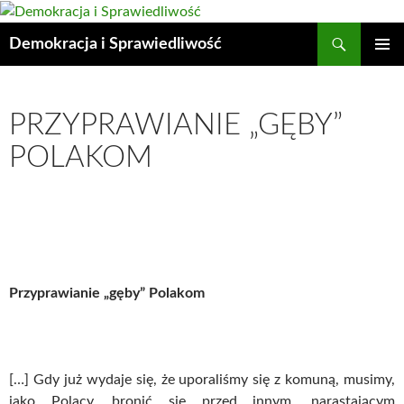
Przejdź
do
Szukaj
Demokracja i Sprawiedliwość
treści
MENU
GŁÓWN
PRZYPRAWIANIE „GĘBY”
POLAKOM
Przyprawianie „gęby” Polakom
[…] Gdy już wydaje się, że uporaliśmy się z komuną, musimy,
jako Polacy, bronić się przed innym, narastającym