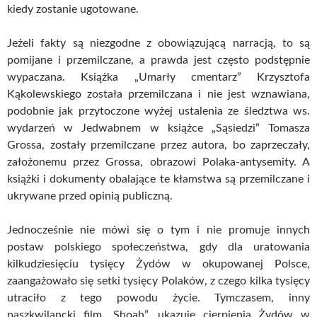
kiedy zostanie ugotowane.
Jeżeli fakty są niezgodne z obowiązującą narracją, to są
pomijane i przemilczane, a prawda jest często podstępnie
wypaczana. Książka „Umarły cmentarz” Krzysztofa
Kąkolewskiego została przemilczana i nie jest wznawiana,
podobnie jak przytoczone wyżej ustalenia ze śledztwa ws.
wydarzeń w Jedwabnem w książce „Sąsiedzi” Tomasza
Grossa, zostały przemilczane przez autora, bo zaprzeczały,
założonemu przez Grossa, obrazowi Polaka-antysemity. A
książki i dokumenty obalające te kłamstwa są przemilczane i
ukrywane przed opinią publiczną.
Jednocześnie nie mówi się o tym i nie promuje innych
postaw polskiego społeczeństwa, gdy dla uratowania
kilkudziesięciu tysięcy Żydów w okupowanej Polsce,
zaangażowało się setki tysięcy Polaków, z czego kilka tysięcy
utraciło z tego powodu życie. Tymczasem, inny
paszkwilancki film „Shoah”, ukazuje cierpienia Żydów w