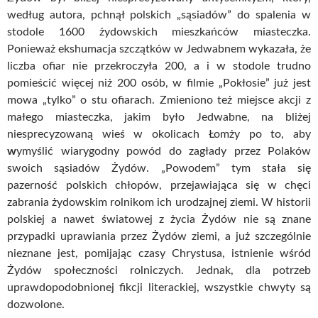
według autora, pchnął polskich „sąsiadów” do spalenia w
stodole 1600 żydowskich mieszkańców miasteczka.
Ponieważ ekshumacja szczątków w Jedwabnem wykazała, że
liczba ofiar nie przekroczyła 200, a i w stodole trudno
pomieścić więcej niż 200 osób, w filmie „Pokłosie” już jest
mowa „tylko” o stu ofiarach. Zmieniono też miejsce akcji z
małego miasteczka, jakim było Jedwabne, na bliżej
niesprecyzowaną wieś w okolicach Łomży po to, aby
w
ymyślić wiarygodny powód do zagłady przez Polaków
swoich sąsiadów Żydów. „Powodem” tym stała się
pazerność polskich chłopów, przejawiająca się w chęci
zabrania żydowskim rolnikom ich urodzajnej ziemi. W historii
polskiej a nawet światowej z życia Żydów nie są znane
przypadki uprawiania przez Żydów ziemi, a już szczególnie
nieznane jest, pomijając czasy Chrystusa, istnienie wśród
Żydów społeczności rolniczych. Jednak, dla potrzeb
uprawdopodobnionej fikcji literackiej, wszystkie chwyty są
dozwolone.