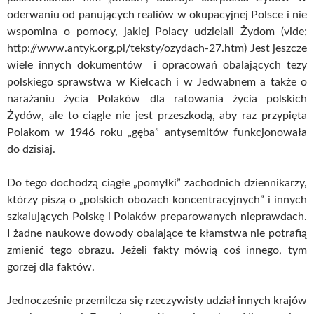
oderwaniu od panujących realiów w okupacyjnej Polsce i nie
wspomina o pomocy, jakiej Polacy udzielali Żydom (vide;
http://www.antyk.org.pl/teksty/ozydach-27.htm) Jest jeszcze
wiele innych dokumentów i opracowań obalających tezy
polskiego sprawstwa w Kielcach i w Jedwabnem a także o
narażaniu życia Polaków dla ratowania życia polskich
Żydów, ale to ciągle nie jest przeszkodą, aby raz przypięta
Polakom w 1946 roku „gęba” antysemitów funkcjonowała
do dzisiaj.
Do tego dochodzą ciągłe „pomyłki” zachodnich dziennikarzy,
którzy piszą o „polskich obozach koncentracyjnych” i innych
szkalujących Polskę i Polaków preparowanych nieprawdach.
I żadne naukowe dowody obalające te kłamstwa nie potrafią
zmienić tego obrazu. Jeżeli fakty mówią coś innego, tym
gorzej dla faktów.
Jednocześnie przemilcza się rzeczywisty udział innych krajów