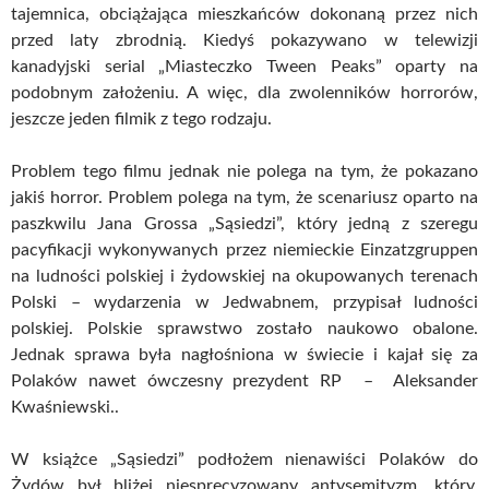
tajemnica, obciążająca mieszkańców dokonaną przez nich
przed laty zbrodnią. Kiedyś pokazywano w telewizji
kanadyjski serial „Miasteczko Tween Peaks” oparty na
podobnym założeniu. A więc, dla zwolenników horrorów,
jeszcze jeden filmik z tego rodzaju.
Problem tego filmu jednak nie polega na tym, że pokazano
jakiś horror. Problem polega na tym, że scenariusz oparto na
paszkwilu Jana Grossa „Sąsiedzi”, który jedną z szeregu
pacyfikacji wykonywanych przez niemieckie Einzatzgruppen
na ludności polskiej i żydowskiej na okupowanych terenach
Polski – wydarzenia w Jedwabnem, przypisał ludności
polskiej. Polskie sprawstwo zostało naukowo obalone.
Jednak sprawa była nagłośniona w świecie i kajał się za
Polaków nawet ówczesny prezydent RP – Aleksander
Kwaśniewski..
W książce „Sąsiedzi” podłożem nienawiści Polaków do
Żydów był bliżej niesprecyzowany antysemityzm, który,