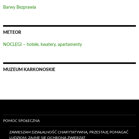
Barwy Bezprawia
METEOR
NOCLEGI – hotele, kwatery, apartamenty
MUZEUM KARKONOSKIE
POMOC SPOŁECZNA
ZAWIESZAM DZIAŁALNOŚĆ CHARYTATYWNĄ, PRZESTAJĘ POMAGAĆ
LUDZIOM, ZAJMĘ SIĘ OCHRONĄ ZWIERZĄT