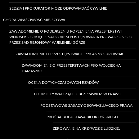
SĘDZIA I PROKURATOR MOŻE ODPOWIADAĆ CYWILNIE
CHORA WŁAŚCIWOŚĆ MIEJSCOWA
ZAWIADOMIENIE O PODEJRZENIU POPEŁNIENIA PRZESTĘPSTW I
WNIOSEK O OBJĘCIE NADZOREM POSTĘPOWANIA PROWADZONEGO
PRZEZ SĄD REJONOWY W JELENIEJ GÓRZE
ZAWIADOMIENIE O PRZESTĘPSTWACH PPR ANNY SUROWIAK
ZAWIADOMIENIE O PRZESTĘPSTWACH PSO WOJCIECHA
DAMASZKO
OCENA DOTYCHCZASOWYCH RZĄDÓW
PODMIOTY WALCZĄCE Z BEZPRAWIEM W PRAWIE
PODSTAWOWE ZASADY OBOWIĄZUJĄCEGO PRAWA
PROŚBA BOGUSŁAWA BIEDRZYŃSKIEGO
ŻEROWANIE NA KRZYWDZIE LUDZKIEJ