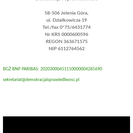
58-506 Jelenia Góra,
ul. Działkowicza 19
Tel./fax 0*75/6431774
Nr KRS 0000600596
REGON 363671575
NIP 6112764562
BGŻ BNP PARIBAS: 20203000451110000004285690
sekretariat@demokracjaisprawiedliwosc.pl