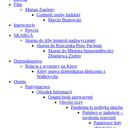
Film
Marian Zagórny
Godność osoby ludzkiej
Marcin Bustowski
Interwencje
Petycja
SKARGA
Skarga do izby kontroli nadzwyczajnej
Skarga do Rzecznika Praw Pacjenta
Skarga do Ministra Sprawiedliwości
Zbigniewa Ziobro
Dziennikarstwo
Relacja z wyprawy na Kresy
Afery prawa dziennikarza śledczego z
Wałbrzycha
Opinie
Partyjniactwo
Ośrodek Informacji
Ostatni będą pierwszymi
Otwórz oczy
Pandemia to polityka strachu
Państwo w państwie –
swoboda orzeczeń
Papierowe listy
obecności w