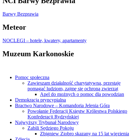
NCI Barwy Bezprawia
Barwy Bezprawia
Meteor
NOCLEGI – hotele, kwatery, apartamenty
Muzeum Karkonoskie
Pomoc społeczna
Zawieszam działalność charytatywną, przestaję
pomagać ludziom, zajmę się ochroną zwierząt
Apel do możnych o pomoc dla powodzian
Demokracja pryncypialna
Bractwo Narodowe – Komandoria Jelenia Góra
Powołanie Federacji Księstw Królestwa Polskiego
Konfederacji Rydzyńskiej
Najwyższy Trybunał Narodowy
Zabili Sędziego Pokoju
Zbigniew Ziobro skazany na 15 lat więzienia
Zdjęcia