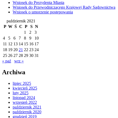
Wniosek do Prezydenta Miasta
Wniosek do Przewodniczącego Krajowej Rady Sądownictwa
Wniosek o umorzenie postępowania
październik 2021
P
W
Ś
C
P
S
N
1
2
3
4
5
6
7
8
9
10
11
12
13
14
15
16
17
18
19
20
21
22
23
24
25
26
27
28
29
30
31
« paź
wrz »
Archiwa
lipiec 2025
kwiecień 2025
luty 2025
listopad 2024
wrzesień 2022
październik 2021
październik 2020
grudzień 2019