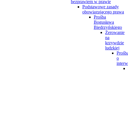
bezprawiem w prawie
Podstawowe zasady
obowiązującego prawa
Prośba
Bogusława
Biedrzyńskiego
Żerowanie
na
krzywdzie
ludzkiej
Prośb
o
interw