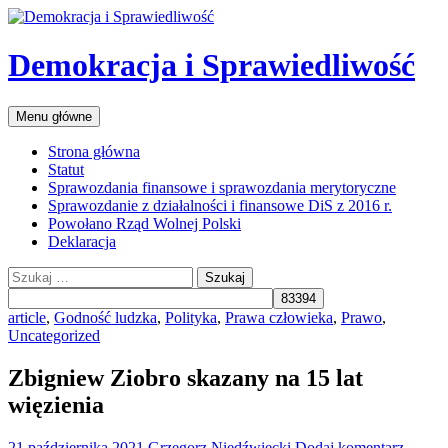
Przejdź
do
treści
Demokracja i Sprawiedliwość
Szukaj
Menu główne
Strona główna
Statut
Sprawozdania finansowe i sprawozdania merytoryczne
Sprawozdanie z działalności i finansowe DiS z 2016 r.
Powołano Rząd Wolnej Polski
Deklaracja
Szukaj:
article
,
Godność ludzka
,
Polityka
,
Prawa człowieka
,
Prawo
,
Uncategorized
Zbigniew Ziobro skazany na 15 lat
więzienia
21 października 2021
Grzegorz Niedźwiecki
Dodaj komentarz