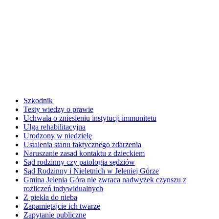
Szkodnik
Testy wiedzy o prawie
Uchwała o zniesieniu instytucji immunitetu
Ulga rehabilitacyjna
Urodzony w niedzielę
Ustalenia stanu faktycznego zdarzenia
Naruszanie zasad kontaktu z dzieckiem
Sąd rodzinny czy patologia sędziów
Sąd Rodzinny i Nieletnich w Jeleniej Górze
Gmina Jelenia Góra nie zwraca nadwyżek czynszu z
rozliczeń indywidualnych
Z piekła do nieba
Zapamiętajcie ich twarze
Zapytanie publiczne