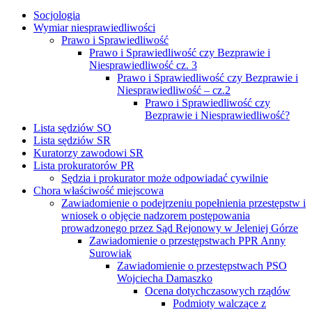
Socjologia
Wymiar niesprawiedliwości
Prawo i Sprawiedliwość
Prawo i Sprawiedliwość czy Bezprawie i
Niesprawiedliwość cz. 3
Prawo i Sprawiedliwość czy Bezprawie i
Niesprawiedliwość – cz.2
Prawo i Sprawiedliwość czy
Bezprawie i Niesprawiedliwość?
Lista sędziów SO
Lista sędziów SR
Kuratorzy zawodowi SR
Lista prokuratorów PR
Sędzia i prokurator może odpowiadać cywilnie
Chora właściwość miejscowa
Zawiadomienie o podejrzeniu popełnienia przestępstw i
wniosek o objęcie nadzorem postępowania
prowadzonego przez Sąd Rejonowy w Jeleniej Górze
Zawiadomienie o przestępstwach PPR Anny
Surowiak
Zawiadomienie o przestępstwach PSO
Wojciecha Damaszko
Ocena dotychczasowych rządów
Podmioty walczące z