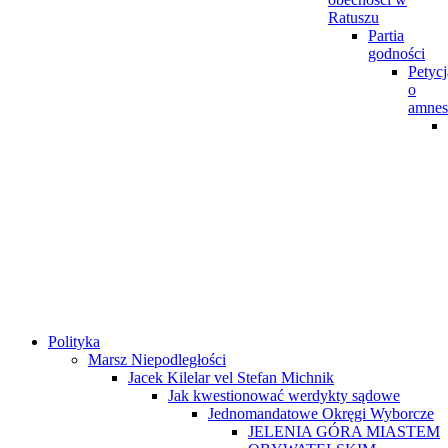
Ratuszu
Partia
godności
Petycj
o
amnes
Polityka
Marsz Niepodległości
Jacek Kilelar vel Stefan Michnik
Jak kwestionować werdykty sądowe
Jednomandatowe Okręgi Wyborcze
JELENIA GÓRA MIASTEM