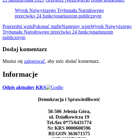
Wyrok Najwyższego Trybunału Narodowego
przeciwko 24 funkcjonariuszom publicznym
Nawigacja
Poprzedni wpis
Pokonać mafię
Następny wpis
Wyrok Najwyższego
Trybunału Narodowego przeciwko 24 funkcjonariuszom
wpisu
publicznym
Dodaj komentarz
Musisz się
zalogować
, aby móc dodać komentarz.
Informacje
Odpis aktualny KRS
Demokracja i Sprawiedliwość
58-506 Jelenia Góra,
ul. Działkowicza 19
Tel./fax 0*75/6431774
Nr KRS 0000600596
REGON 363671575