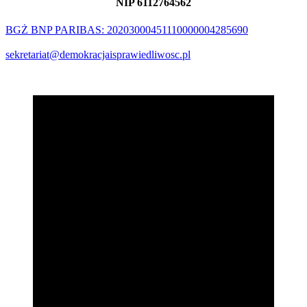
NIP 6112764562
BGŻ BNP PARIBAS: 20203000451110000004285690
sekretariat@demokracjaisprawiedliwosc.pl