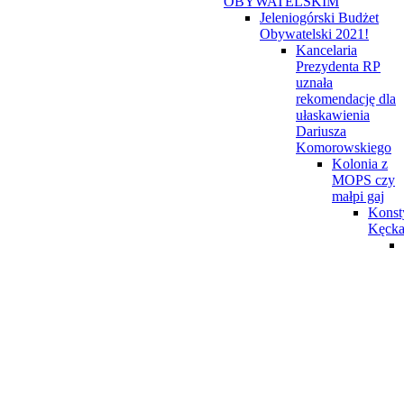
OBYWATELSKIM
Jeleniogórski Budżet
Obywatelski 2021!
Kancelaria
Prezydenta RP
uznała
rekomendację dla
ułaskawienia
Dariusza
Komorowskiego
Kolonia z
MOPS czy
małpi gaj
Konst
Kęck