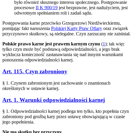
było również słusznego interesu społecznego. Postępowanie
procesowe
II K 900/19
jest bezprawne, jest nadużyciem, jest
odwrotnym spełnianiem roli i zadań sądu.
Postępowania karne przeciwko Grzegorzowi Niedźwieckiemu,
pomijając fakt naruszenia
Polskiej Karty Praw Ofiary
oraz związek
przyczynowo skutkowy, są nielegalne. Czyn zarzucany nie zaistniał.
Polskie prawo karne jest prawem karnym czynu
(
1
); tak więc
tylko czyn może być podstawą odpowiedzialności, a jego brak
wyklucza konieczność zastanawiania się nad innymi warunkami
ponoszenia odpowiedzialności karnej.
Art. 115. Czyn zabroniony
§ 1. Czynem zabronionym jest zachowanie o znamionach
określonych w ustawie karnej.
Art. 1. Warunki odpowiedzialności karnej
§ 1. Odpowiedzialności karnej podlega ten tylko, kto popełnia czyn
zabroniony pod groźbą kary przez ustawę obowiązującą w czasie
jego popełnienia.
Nie ma skutku bez przyczyny