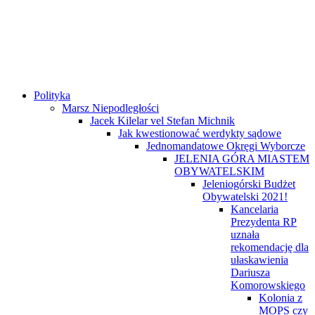
Polityka
Marsz Niepodległości
Jacek Kilelar vel Stefan Michnik
Jak kwestionować werdykty sądowe
Jednomandatowe Okręgi Wyborcze
JELENIA GÓRA MIASTEM
OBYWATELSKIM
Jeleniogórski Budżet
Obywatelski 2021!
Kancelaria
Prezydenta RP
uznała
rekomendację dla
ułaskawienia
Dariusza
Komorowskiego
Kolonia z
MOPS czy