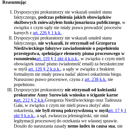
Reasumując
Dyspozycyjni prokuratorzy nie wskazali ustaleń stanu
faktycznego,
podczas pełnienia jakich obowiązków
służbowych znieważyłem funkcjonariusza publicznego
, w
związku z czym sądy nie miały prawa prowadzić procesów
karnych z
art. 226 § 1 k.k.
Dyspozycyjni prokuratorzy nie wskazali ustaleń stanu
faktycznego,
nie wykazali, że otrzymali od Grzegorza
Niedźwieckiego fałszywe zawiadomienie o popełnieniu
przestępstwa, spełniające elementy pisma procesowego w
rozumieniu
art. 119 § 1 pkt 4 k.p.k.
, w związku z czym mieli
obowiązek uznać pismo (wiadomość email) za bezskuteczne
w myśl
art. 120 § 2 k.p.k.
, a sądy w związku z brakiem
formalnym nie miały prawa nadać aktowi oskarżenia biegu.
Naruszono prawo procesowe, czynu z
art. 238 k.k.
nie
popełniono.
Dyspozycyjni prokuratorzy
nie otrzymali od koleżanki
prokurator Anny Surowiak wniosku o ściganie karne
z
art. 212 § 2 k.k.
Grzegorza Niedźwieckiego oraz Tadeusza
Gała, w związku z czym nie mieli prawa złożyć aktu
oskarżenia,
nie byli stroną pokrzywdzoną w myśl
art. 17 § 1
pkt 9 k.p.k.
, a sąd, zwłaszcza jeleniogórski, nie miał
legitymacji procesowej do orzekania we własnej sprawie.
Doszło do naruszania zasady
nemo iudex in causa sua
, nie