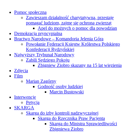
Pomoc społeczna
Zawieszam działalność charytatywną, przestaję
pomagać ludziom, zajmę się ochroną zwierząt
Apel do możnych o pomoc dla powodzian
Demokracja pryncypialna
Bractwo Narodowe – Komandoria Jelenia Góra
Powołanie Federacji Księstw Królestwa Polskiego
Konfederacji Rydzyńskiej
Najwyższy Trybunał Narodowy
Zabili Sędziego Pokoju
Zbigniew Ziobro skazany na 15 lat więzienia
Zdjęcia
Film
Marian Zagórny
Godność osoby ludzkiej
Marcin Bustowski
Interwencje
Petycja
SKARGA
Skarga do izby kontroli nadzwyczajnej
Skarga do Rzecznika Praw Pacjenta
Skarga do Ministra Sprawiedliwości
Zbigniewa Ziobro