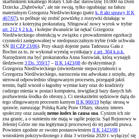
skarbnikiem lokalnego Rotary Club dać darowiznę 10.000 na Dom
Dziecka „Dąbrówka”, ale nie swoją, tylko ograbiając na fałszu
materialnym Grzegorza Niedźwieckiego (patrz
k. 8 akt sprawy II K
467/07
), to próbuje się zrobić powtórkę z rozrywki działając w
zmowie z koteryjną prokuraturą. Sfingować nowy wyrok w trybie
art. 212 § 2 k.k.
i kolejne dwanaście lat nękać Grzegorza
Niedźwieckiego obstrukcją w związku z prowadzeniem egzekucji
czynności zastępowalnej w niedopuszczalnym trybie (vide uchwała
SN
III CZP 23/06
). Przy okazji dojenie pana Tadeusza Gała z
Bochni za to, że wykonał wymóg wynikający
z art. 304 k.p.k.
Narzędziem ma być prokuratorka Anna Surowiak, którą wynajęli
śledztwem
3 Ds. 359/17
–
II K 1423/08
do dyskryminacji
Grzegorza Niedźwieckiego (stwierdzenie niepoczytalności u
Grzegorza Niedźwieckiego, narzucenia mu adwokata z urzędu, aby
sterował odpowiednio sfingowanym procesem, przegapił jakiś
termin, bądź wnosił o łagodny wymiar kary oraz do kradzieży
cudzego mienia w postaci komputera, inwigilacji bazy danych lub
pozbawienia środka do obrony.). Ci nieskazitelni sędziowie dążą do
tego sfingowanym procesem karnym
II K 900/19
będąc stroną w
sprawie, naruszając Polską Kartę Praw Ofiary, słuszny interes
społeczny oraz zasadę
nemo iudex in causa sua
. Cynizm ich nie
zna granic, a o sumieniu nie mają w ogóle pojęcia. Sąd Rejonowy w
Jeleniej Górze nie ma legitymacji procesowej do tej parodii prawa.
Powinien zgodnie ze swoim postanowieniem
II K 1423/08
i
wnioskiem pokrzywdzonego z dnia 3 września 2020 r. wyłączyć się