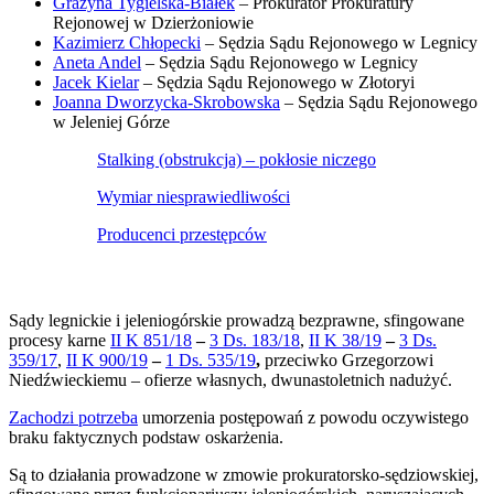
Grażyna Tygielska-Białek
– Prokurator Prokuratury
Rejonowej w Dzierżoniowie
Kazimierz Chłopecki
– Sędzia Sądu Rejonowego w Legnicy
Aneta Andel
– Sędzia Sądu Rejonowego w Legnicy
Jacek Kielar
– Sędzia Sądu Rejonowego w Złotoryi
Joanna Dworzycka-Skrobowska
– Sędzia Sądu Rejonowego
w Jeleniej Górze
Stalking (obstrukcja) – pokłosie niczego
Wymiar niesprawiedliwości
Producenci przestępców
Sądy legnickie i jeleniogórskie prowadzą bezprawne, sfingowane
procesy karne
II K 851/18
–
3 Ds. 183/18
,
II K 38/19
–
3 Ds.
359/17
,
II K 900/19
–
1 Ds. 535/19
,
przeciwko Grzegorzowi
Niedźwieckiemu – ofierze własnych, dwunastoletnich nadużyć.
Zachodzi potrzeba
umorzenia postępowań z powodu oczywistego
braku faktycznych podstaw oskarżenia.
Są to działania prowadzone w zmowie prokuratorsko-sędziowskiej,