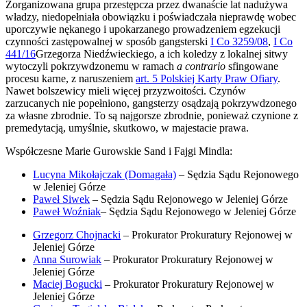
Zorganizowana grupa przestępcza przez dwanaście lat nadużywa
władzy, niedopełniała obowiązku i poświadczała nieprawdę wobec
uporczywie nękanego i upokarzanego prowadzeniem egzekucji
czynności zastępowalnej w sposób gangsterski
I Co 3259/08
,
I Co
441/16
Grzegorza Niedźwieckiego, a ich koledzy z lokalnej sitwy
wytoczyli pokrzywdzonemu w ramach
a contrario
sfingowane
procesu karne, z naruszeniem
art. 5 Polskiej Karty Praw Ofiary
.
Nawet bolszewicy mieli więcej przyzwoitości. Czynów
zarzucanych nie popełniono, gangsterzy osądzają pokrzywdzonego
za własne zbrodnie. To są najgorsze zbrodnie, ponieważ czynione z
premedytacją, umyślnie, skutkowo, w majestacie prawa.
Współczesne Marie Gurowskie Sand i Fajgi Mindla:
Lucyna Mikołajczak (Domagała)
– Sędzia Sądu Rejonowego
w Jeleniej Górze
Paweł Siwek
– Sędzia Sądu Rejonowego w Jeleniej Górze
Paweł Woźniak
– Sędzia Sądu Rejonowego w Jeleniej Górze
Grzegorz Chojnacki
– Prokurator Prokuratury Rejonowej w
Jeleniej Górze
Anna Surowiak
– Prokurator Prokuratury Rejonowej w
Jeleniej Górze
Maciej Bogucki
– Prokurator Prokuratury Rejonowej w
Jeleniej Górze