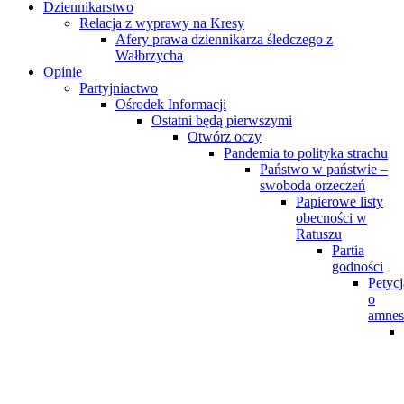
Dziennikarstwo
Relacja z wyprawy na Kresy
Afery prawa dziennikarza śledczego z
Wałbrzycha
Opinie
Partyjniactwo
Ośrodek Informacji
Ostatni będą pierwszymi
Otwórz oczy
Pandemia to polityka strachu
Państwo w państwie –
swoboda orzeczeń
Papierowe listy
obecności w
Ratuszu
Partia
godności
Petycj
o
amnes