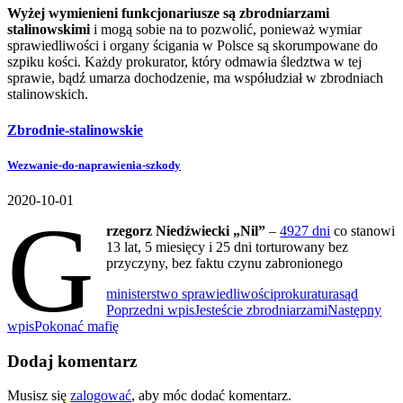
Wyżej wymienieni funkcjonariusze są zbrodniarzami
stalinowskimi
i mogą sobie na to pozwolić, ponieważ wymiar
sprawiedliwości i organy ścigania w Polsce są skorumpowane do
szpiku kości. Każdy prokurator, który odmawia śledztwa w tej
sprawie, bądź umarza dochodzenie, ma współudział w zbrodniach
stalinowskich.
Zbrodnie-stalinowskie
Wezwanie-do-naprawienia-szkody
2020-10-01
G
rzegorz Niedźwiecki „Nil”
–
4927 dni
co stanowi
13 lat, 5 miesięcy i 25 dni torturowany bez
przyczyny, bez faktu czynu zabronionego
ministerstwo sprawiedliwości
prokuratura
sąd
Nawigacja
Poprzedni wpis
Jesteście zbrodniarzami
Następny
wpis
Pokonać mafię
wpisu
Dodaj komentarz
Musisz się
zalogować
, aby móc dodać komentarz.