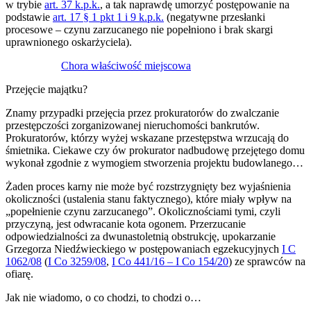
w trybie
art. 37 k.p.k.
, a tak naprawdę umorzyć postępowanie na
podstawie
art. 17 § 1 pkt 1 i 9 k.p.k.
(negatywne przesłanki
procesowe – czynu zarzucanego nie popełniono i brak skargi
uprawnionego oskarżyciela).
Chora właściwość miejscowa
Przejęcie majątku?
Znamy przypadki przejęcia przez prokuratorów do zwalczanie
przestępczości zorganizowanej nieruchomości bankrutów.
Prokuratorów, którzy wyżej wskazane przestępstwa wrzucają do
śmietnika. Ciekawe czy ów prokurator nadbudowę przejętego domu
wykonał zgodnie z wymogiem stworzenia projektu budowlanego…
Żaden proces karny nie może być rozstrzygnięty bez wyjaśnienia
okoliczności (ustalenia stanu faktycznego), które miały wpływ na
„popełnienie czynu zarzucanego”. Okolicznościami tymi, czyli
przyczyną, jest odwracanie kota ogonem. Przerzucanie
odpowiedzialności za dwunastoletnią obstrukcję, upokarzanie
Grzegorza Niedźwieckiego w postępowaniach egzekucyjnych
I C
1062/08
(
I Co 3259/08
,
I Co 441/16 – I Co 154/20
) ze sprawców na
ofiarę.
Jak nie wiadomo, o co chodzi, to chodzi o…