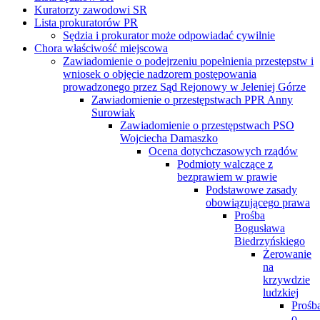
Kuratorzy zawodowi SR
Lista prokuratorów PR
Sędzia i prokurator może odpowiadać cywilnie
Chora właściwość miejscowa
Zawiadomienie o podejrzeniu popełnienia przestępstw i
wniosek o objęcie nadzorem postępowania
prowadzonego przez Sąd Rejonowy w Jeleniej Górze
Zawiadomienie o przestępstwach PPR Anny
Surowiak
Zawiadomienie o przestępstwach PSO
Wojciecha Damaszko
Ocena dotychczasowych rządów
Podmioty walczące z
bezprawiem w prawie
Podstawowe zasady
obowiązującego prawa
Prośba
Bogusława
Biedrzyńskiego
Żerowanie
na
krzywdzie
ludzkiej
Prośb
o