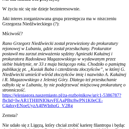
W życiu nic się nie dzieje bezinteresownie.
Jaki interes zorganizowana grupa przestępcza ma w niszczeniu
Grzegorza Niedźwieckiego (?):
Mściwość?
Rano Grzegorz Niedźwiecki został przewieziony do prokuratury
rejonowej w Lubaniu, gdzie został przesłuchany. Prokurator
postawił mu zarzut znieważenia sędziny Agnieszki Kałużnej i
prokuratora Radosława Magazowskiego w wydawanym przez
siebie biuletynie, nr 33 z maja bieżącego roku. Chodziło o pamiętną
publikację pt. „Kusiak Baba i czterdziestu złoczyńców”, w której G.
Niedźwiecki umieścił wśród złoczyńców imię i nazwisko A. Kałużnej
i R. Magazowskiego z Jeleniej Góry. Dlatego też przesłuchanie
odbyło się w Lubaniu, by nie podejrzewać miejscową prokuraturę o
stronniczość.
https://jeleniagora.naszemiasto.pl/za-rozbojnikow/ar/c1-5386787?
fbclid=IwAR1THI0NIOkrvFEAaPBtc8wPN1K0eCE-
C4ahxyENoeUyzA40WInhoG_V2Rg
Zemsta?
Nie udało się z Ligęzą, który chciał zrobić karierę filantropa i będąc