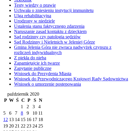
Testy wiedzy o prawie
Uchwała o zniesieniu instytucji immunitetu
Ulga rehabilitacyjna
Urodzony w niedzielę
Ustalenia stanu faktycznego zdarzenia
Naruszanie zasad kontaktu z dzieckiem
Sąd rodzinny czy patologia sędziów
Sąd Rodzinny i Nieletnich w Jeleniej Górze
Gmina Jelenia Góra nie zwraca nadwyżek czynszu z
rozliczeń indywidualnych
Z piekła do nieba
Zapamiętajcie ich twarze
Zapytanie publiczne
Wniosek do Prezydenta Miasta
Wniosek do Przewodniczącego Krajowej Rady Sądownictwa
Wniosek o umorzenie postępowania
październik 2020
P
W
Ś
C
P
S
N
1
2
3
4
5
6
7
8
9
10
11
12
13
14
15
16
17
18
19
20
21
22
23
24
25