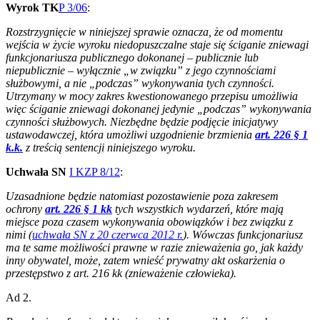
Wyrok TK
P 3/06
:
Rozstrzygnięcie w niniejszej sprawie oznacza, że od momentu
wejścia w życie wyroku niedopuszczalne staje się ściganie zniewagi
funkcjonariusza publicznego dokonanej – publicznie lub
niepublicznie – wyłącznie „w związku” z jego czynnościami
służbowymi, a nie „podczas” wykonywania tych czynności.
Utrzymany w mocy zakres kwestionowanego przepisu umożliwia
więc ściganie zniewagi dokonanej jedynie „podczas” wykonywania
czynności służbowych. Niezbędne będzie podjęcie inicjatywy
ustawodawczej, która umożliwi uzgodnienie brzmienia
art. 226 § 1
k.k.
z treścią sentencji niniejszego wyroku.
Uchwała SN
I KZP 8/12
:
Uzasadnione będzie natomiast pozostawienie poza zakresem
ochrony
art. 226 § 1 kk
tych wszystkich wydarzeń, które mają
miejsce poza czasem wykonywania obowiązków i bez związku z
nimi (
uchwała SN z 20 czerwca 2012 r.
). Wówczas funkcjonariusz
ma te same możliwości prawne w razie znieważenia go, jak każdy
inny obywatel, może, zatem wnieść prywatny akt oskarżenia o
przestępstwo z art. 216 kk (znieważenie człowieka).
Ad 2.