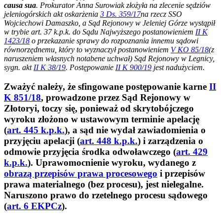
causa sua
. Prokurator Anna Surowiak złożyła na zlecenie sędziów
jeleniogórskich akt oskarżenia
3 Ds. 359/17
na rzecz SSO
Wojciechowi Damaszko, a Sąd Rejonowy w Jeleniej Górze wystąpił
w trybie art. 37 k.p.k. do Sądu Najwyższego postanowieniem
II K
1423/18
o przekazanie sprawy do rozpoznania innemu sądowi
równorzędnemu, który to wyznaczył postanowieniem
V KO 85/18
(z
naruszeniem własnych notabene uchwał) Sąd Rejonowy w Legnicy,
sygn. akt
II K 38/19
. Postępowanie
II K 900/19
jest nadużyciem.
Zważyć należy, że sfingowane postępowanie karne
II
K 851/18
, prowadzone przez Sąd Rejonowy w
Złotoryi, toczy się, ponieważ od skrytobójczego
wyroku złożono w ustawowym terminie apelację
(
art. 445 k.p.k.
), a sąd nie wydał zawiadomienia o
przyjęciu apelacji (
art. 448 k.p.k.
) i zarządzenia o
odmowie przyjęcia środka odwoławczego (
art. 429
k.p.k.
). Uprawomocnienie wyroku, wydanego z
obrazą przepisów prawa procesowego
i przepisów
prawa materialnego (bez procesu), jest nielegalne.
Naruszono prawo do rzetelnego procesu sądowego
(
art. 6 EKPCz
).