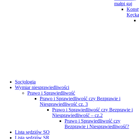
małpi gaj
Konst
Kęck
Socjologia
Wymiar niesprawiedliwości
Prawo i Sprawiedliwość
Prawo i Sprawiedliwość czy Bezprawie i
Niesprawiedliwość cz. 3
Prawo i Sprawiedliwość czy Bezprawie i
Niesprawiedliwość – cz.2
Prawo i Sprawiedliwość czy
Bezprawie i Niesprawiedliwość?
Lista sędziów SO
Lista sędziów SR