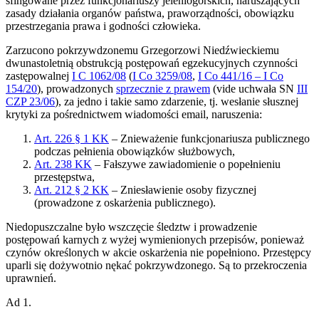
sfingowane przez funkcjonariuszy jeleniogórskich, naruszających
zasady działania organów państwa, praworządności, obowiązku
przestrzegania prawa i godności człowieka.
Zarzucono pokrzywdzonemu Grzegorzowi Niedźwieckiemu
dwunastoletnią obstrukcją postępowań egzekucyjnych czynności
zastępowalnej
I C 1062/08
(
I Co 3259/08
,
I Co 441/16 – I Co
154/20
), prowadzonych
sprzecznie z prawem
(vide uchwała SN
III
CZP 23/06
), za jedno i takie samo zdarzenie, tj. wesłanie słusznej
krytyki za pośrednictwem wiadomości email, naruszenia:
Art. 226 § 1 KK
– Znieważenie funkcjonariusza publicznego
podczas pełnienia obowiązków służbowych,
Art. 238 KK
– Fałszywe zawiadomienie o popełnieniu
przestępstwa,
Art. 212 § 2 KK
– Zniesławienie osoby fizycznej
(prowadzone z oskarżenia publicznego).
Niedopuszczalne było wszczęcie śledztw i prowadzenie
postępowań karnych z wyżej wymienionych przepisów, ponieważ
czynów określonych w akcie oskarżenia nie popełniono. Przestępcy
uparli się dożywotnio nękać pokrzywdzonego. Są to przekroczenia
uprawnień.
Ad 1.