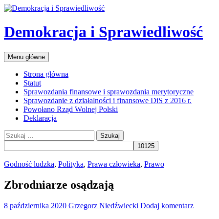
Przejdź
do
treści
Demokracja i Sprawiedliwość
Szukaj
Menu główne
Strona główna
Statut
Sprawozdania finansowe i sprawozdania merytoryczne
Sprawozdanie z działalności i finansowe DiS z 2016 r.
Powołano Rząd Wolnej Polski
Deklaracja
Szukaj:
Godność ludzka
,
Polityka
,
Prawa człowieka
,
Prawo
Zbrodniarze osądzają
8 października 2020
Grzegorz Niedźwiecki
Dodaj komentarz