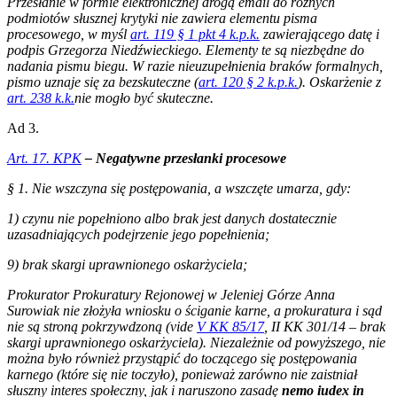
Przesłanie w formie elektronicznej drogą email do różnych
podmiotów słusznej krytyki nie zawiera elementu pisma
procesowego, w myśl
art. 119 § 1 pkt 4 k.p.k.
zawierającego datę i
podpis Grzegorza Niedźwieckiego. Elementy te są niezbędne do
nadania pismu biegu. W razie nieuzupełnienia braków formalnych,
pismo uznaje się za bezskuteczne (
art. 120 § 2 k.p.k.
). Oskarżenie z
art. 238 k.k.
nie mogło być skuteczne.
Ad 3.
Art. 17. KPK
– Negatywne przesłanki procesowe
§ 1. Nie wszczyna się postępowania, a wszczęte umarza, gdy:
1) czynu nie popełniono albo brak jest danych dostatecznie
uzasadniających podejrzenie jego popełnienia;
9) brak skargi uprawnionego oskarżyciela;
Prokurator Prokuratury Rejonowej w Jeleniej Górze Anna
Surowiak nie złożyła wniosku o ściganie karne, a prokuratura i sąd
nie są stroną pokrzywdzoną (vide
V KK 85/17
, II KK 301/14 – brak
skargi uprawnionego oskarżyciela). Niezależnie od powyższego, nie
można było również przystąpić do toczącego się postępowania
karnego (które się nie toczyło), ponieważ zarówno nie zaistniał
słuszny interes społeczny, jak i naruszono zasadę
nemo iudex in