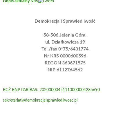
Odpis aktualny KRS
Demokracja i Sprawiedliwość
58-506 Jelenia Góra,
ul. Działkowicza 19
Tel./fax 0*75/6431774
Nr KRS 0000600596
REGON 363671575
NIP 6112764562
BGŻ BNP PARIBAS: 20203000451110000004285690
sekretariat@demokracjaisprawiedliwosc.pl