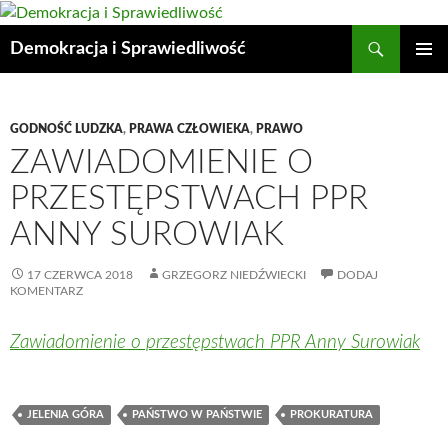
Przejdź
do
Szukaj
Demokracja i Sprawiedliwość
treści
MENU
GŁÓWN
GODNOŚĆ LUDZKA
,
PRAWA CZŁOWIEKA
,
PRAWO
ZAWIADOMIENIE O
PRZESTĘPSTWACH PPR
ANNY SUROWIAK
17 CZERWCA 2018
GRZEGORZ NIEDŹWIECKI
DODAJ
KOMENTARZ
Zawiadomienie o przestępstwach PPR Anny Surowiak
JELENIA GÓRA
PAŃSTWO W PAŃSTWIE
PROKURATURA