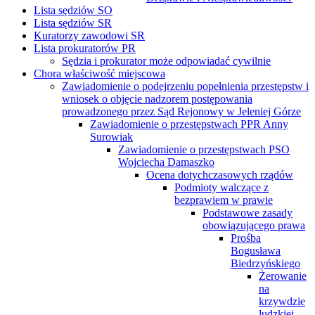
Lista sędziów SO
Lista sędziów SR
Kuratorzy zawodowi SR
Lista prokuratorów PR
Sędzia i prokurator może odpowiadać cywilnie
Chora właściwość miejscowa
Zawiadomienie o podejrzeniu popełnienia przestępstw i
wniosek o objęcie nadzorem postępowania
prowadzonego przez Sąd Rejonowy w Jeleniej Górze
Zawiadomienie o przestępstwach PPR Anny
Surowiak
Zawiadomienie o przestępstwach PSO
Wojciecha Damaszko
Ocena dotychczasowych rządów
Podmioty walczące z
bezprawiem w prawie
Podstawowe zasady
obowiązującego prawa
Prośba
Bogusława
Biedrzyńskiego
Żerowanie
na
krzywdzie
ludzkiej