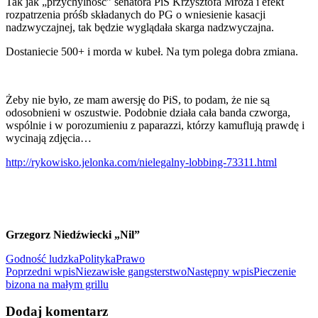
Tak jak „przychylność” senatora PiS Krzysztofa Mroza i efekt
rozpatrzenia próśb składanych do PG o wniesienie kasacji
nadzwyczajnej, tak będzie wyglądała skarga nadzwyczajna.
Dostaniecie 500+ i morda w kubeł. Na tym polega dobra zmiana.
Żeby nie było, ze mam awersję do PiS, to podam, że nie są
odosobnieni w oszustwie. Podobnie działa cała banda czworga,
wspólnie i w porozumieniu z paparazzi, którzy kamuflują prawdę i
wycinają zdjęcia…
http://rykowisko.jelonka.com/nielegalny-lobbing-73311.html
Grzegorz Niedźwiecki „Nil”
Godność ludzka
Polityka
Prawo
Nawigacja
Poprzedni wpis
Niezawisłe gangsterstwo
Następny wpis
Pieczenie
bizona na małym grillu
wpisu
Dodaj komentarz