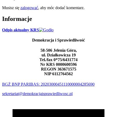
Musisz się
zalogować
, aby móc dodać komentarz.
Informacje
Odpis aktualny KRS
Demokracja i Sprawiedliwość
58-506 Jelenia Góra,
ul. Działkowicza 19
Tel./fax 0*75/6431774
Nr KRS 0000600596
REGON 363671575
NIP 6112764562
BGŻ BNP PARIBAS: 20203000451110000004285690
sekretariat@demokracjaisprawiedliwosc.pl