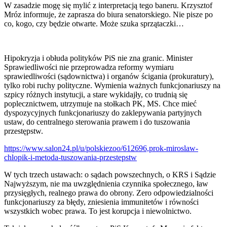
W zasadzie mogę się mylić z interpretacją tego baneru. Krzysztof
Mróz informuje, że zaprasza do biura senatorskiego. Nie pisze po
co, kogo, czy będzie otwarte. Może szuka sprzątaczki…
Hipokryzja i obłuda polityków PiS nie zna granic. Minister
Sprawiedliwości nie przeprowadza reformy wymiaru
sprawiedliwości (sądownictwa) i organów ścigania (prokuratury),
tylko robi ruchy polityczne. Wymienia ważnych funkcjonariuszy na
szpicy różnych instytucji, a stare wykidajły, co trudnią się
poplecznictwem, utrzymuje na stołkach PK, MS. Chce mieć
dyspozycyjnych funkcjonariuszy do zaklepywania partyjnych
ustaw, do centralnego sterowania prawem i do tuszowania
przestępstw.
https://www.salon24.pl/u/polskiezoo/612696,prok-miroslaw-
chlopik-i-metoda-tuszowania-przestepstw
W tych trzech ustawach: o sądach powszechnych, o KRS i Sądzie
Najwyższym, nie ma uwzględnienia czynnika społecznego, ław
przysięgłych, realnego prawa do obrony. Zero odpowiedzialności
funkcjonariuszy za błędy, zniesienia immunitetów i równości
wszystkich wobec prawa. To jest korupcja i niewolnictwo.