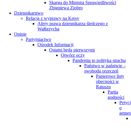
Skarga do Ministra Sprawiedliwości
Zbigniewa Ziobro
Dziennikarstwo
Relacja z wyprawy na Kresy
Afery prawa dziennikarza śledczego z
Wałbrzycha
Opinie
Partyjniactwo
Ośrodek Informacji
Ostatni będą pierwszymi
Otwórz oczy
Pandemia to polityka strachu
Państwo w państwie –
swoboda orzeczeń
Papierowe listy
obecności w
Ratuszu
Partia
godności
Petycj
o
amnes