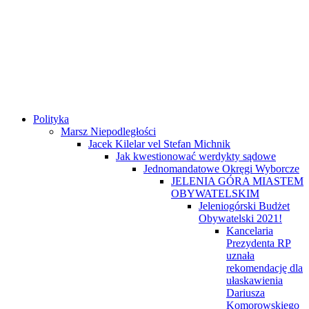
Polityka
Marsz Niepodległości
Jacek Kilelar vel Stefan Michnik
Jak kwestionować werdykty sądowe
Jednomandatowe Okręgi Wyborcze
JELENIA GÓRA MIASTEM
OBYWATELSKIM
Jeleniogórski Budżet
Obywatelski 2021!
Kancelaria
Prezydenta RP
uznała
rekomendację dla
ułaskawienia
Dariusza
Komorowskiego