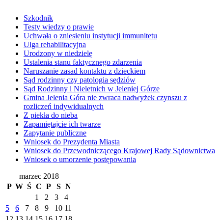
Szkodnik
Testy wiedzy o prawie
Uchwała o zniesieniu instytucji immunitetu
Ulga rehabilitacyjna
Urodzony w niedzielę
Ustalenia stanu faktycznego zdarzenia
Naruszanie zasad kontaktu z dzieckiem
Sąd rodzinny czy patologia sędziów
Sąd Rodzinny i Nieletnich w Jeleniej Górze
Gmina Jelenia Góra nie zwraca nadwyżek czynszu z
rozliczeń indywidualnych
Z piekła do nieba
Zapamiętajcie ich twarze
Zapytanie publiczne
Wniosek do Prezydenta Miasta
Wniosek do Przewodniczącego Krajowej Rady Sądownictwa
Wniosek o umorzenie postępowania
marzec 2018
P
W
Ś
C
P
S
N
1
2
3
4
5
6
7
8
9
10
11
12
13
14
15
16
17
18