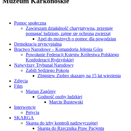
Muzeum Karkonoskie
Pomoc społeczna
Zawieszam działalność charytatywną, przestaję
pomagać ludziom, zajmę się ochroną zwierząt
Apel do możnych o pomoc dla powodzian
Demokracja pryncypialna
Bractwo Narodowe – Komandoria Jelenia Góra
Powołanie Federacji Księstw Królestwa Polskiego
Konfederacji Rydzyńskiej
Najwyższy Trybunał Narodowy
Zabili Sędziego Pokoju
Zbigniew Ziobro skazany na 15 lat więzienia
Zdjęcia
Film
Marian Zagórny
Godność osoby ludzkiej
Marcin Bustowski
Interwencje
Petycja
SKARGA
Skarga do izby kontroli nadzwyczajnej
Skarga do Rzecznika Praw Pacjenta