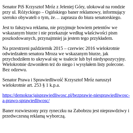
Senator PiS Krzysztof Mróz z Jeleniej Góry, ulokował na rondzie
przy ul. Różyckiego – Ogińskiego baner reklamowy, informujący
szeroko obywateli o tym, że… zaprasza do biura senatorskiego.
Jest to fałszywa reklama, nie przyjmuje bowiem petentów we
wskazanym biurze i nie przekazuje według właściwości pism
poszkodowanych, przynajmniej ja jestem tego przykładem.
Na przestrzeni październik 2015 – czerwiec 2016 wielokrotnie
odwiedzałem senatora Mroza we wskazanym biurze, jak
przychodziłem to ukrywał się w toalecie lub był niedyspozycyjny.
Wielokrotnie dzwoniłem też do niego i wysyłałem listy polecone.
Bez odzewu.
Senator Prawa i Sprawiedliwość Krzysztof Mróz naruszył
wielokrotnie art. 253 § 1 k.p.a.
https://demokracjaisprawiedliwosc.pl/bezprawie-niesprawiedliwosc-
a-prawo-sprawiedliwosc/
Baner rozwieszony przy ryneczku na Zabobrzu jest nieprawdziwy i
przedwczesną reklamą wyborczą.