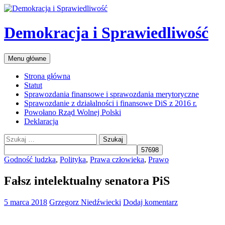
Przejdź
do
treści
Demokracja i Sprawiedliwość
Szukaj
Menu główne
Strona główna
Statut
Sprawozdania finansowe i sprawozdania merytoryczne
Sprawozdanie z działalności i finansowe DiS z 2016 r.
Powołano Rząd Wolnej Polski
Deklaracja
Szukaj:
Godność ludzka
,
Polityka
,
Prawa człowieka
,
Prawo
Fałsz intelektualny senatora PiS
5 marca 2018
Grzegorz Niedźwiecki
Dodaj komentarz