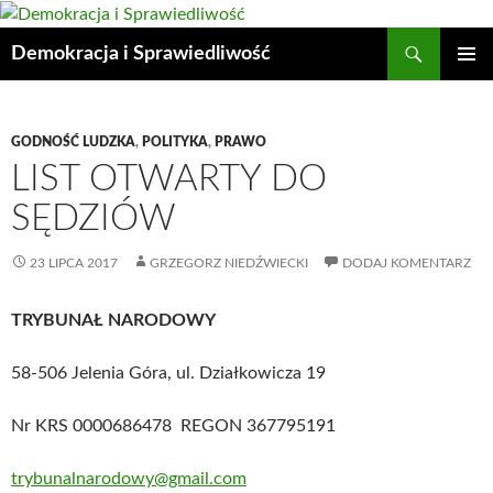
Przejdź
do
Szukaj
Demokracja i Sprawiedliwość
treści
MENU
GŁÓWN
GODNOŚĆ LUDZKA
,
POLITYKA
,
PRAWO
LIST OTWARTY DO
SĘDZIÓW
23 LIPCA 2017
GRZEGORZ NIEDŹWIECKI
DODAJ KOMENTARZ
TRYBUNAŁ NARODOWY
58-506 Jelenia Góra, ul. Działkowicza 19
Nr KRS 0000686478 REGON 367795191
trybunalnarodowy@gmail.com