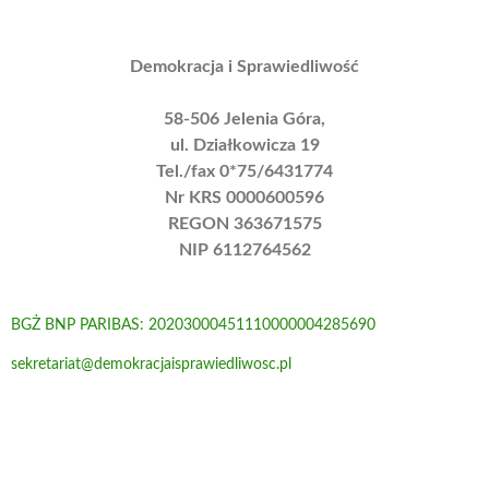
Demokracja i Sprawiedliwość
58-506 Jelenia Góra,
ul. Działkowicza 19
Tel./fax 0*75/6431774
Nr KRS 0000600596
REGON 363671575
NIP 6112764562
BGŻ BNP PARIBAS: 20203000451110000004285690
sekretariat@demokracjaisprawiedliwosc.pl