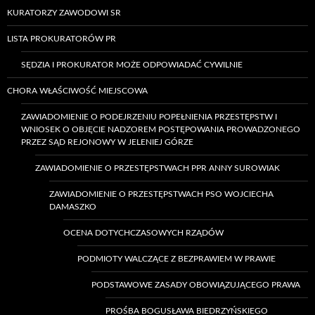
KURATORZY ZAWODOWI SR
LISTA PROKURATORÓW PR
SĘDZIA I PROKURATOR MOŻE ODPOWIADAĆ CYWILNIE
CHORA WŁAŚCIWOŚĆ MIEJSCOWA
ZAWIADOMIENIE O PODEJRZENIU POPEŁNIENIA PRZESTĘPSTW I
WNIOSEK O OBJĘCIE NADZOREM POSTĘPOWANIA PROWADZONEGO
PRZEZ SĄD REJONOWY W JELENIEJ GÓRZE
ZAWIADOMIENIE O PRZESTĘPSTWACH PPR ANNY SUROWIAK
ZAWIADOMIENIE O PRZESTĘPSTWACH PSO WOJCIECHA
DAMASZKO
OCENA DOTYCHCZASOWYCH RZĄDÓW
PODMIOTY WALCZĄCE Z BEZPRAWIEM W PRAWIE
PODSTAWOWE ZASADY OBOWIĄZUJĄCEGO PRAWA
PROŚBA BOGUSŁAWA BIEDRZYŃSKIEGO