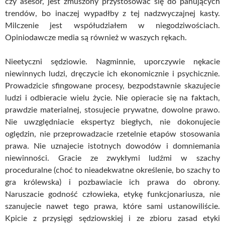
czy asesor, jest zmuszony przystosować się do panujących
trendów, bo inaczej wypadłby z tej nadzwyczajnej kasty.
Milczenie jest współudziałem w niegodziwościach.
Opiniodawcze media są również w waszych rękach.
Nieetyczni sędziowie. Nagminnie, uporczywie nękacie
niewinnych ludzi, dręczycie ich ekonomicznie i psychicznie.
Prowadzicie sfingowane procesy, bezpodstawnie skazujecie
ludzi i odbieracie wielu życie. Nie opieracie się na faktach,
prawdzie materialnej, stosujecie prywatne, dowolne prawo.
Nie uwzględniacie ekspertyz biegłych, nie dokonujecie
oględzin, nie przeprowadzacie rzetelnie etapów stosowania
prawa. Nie uznajecie istotnych dowodów i domniemania
niewinności. Gracie ze zwykłymi ludźmi w szachy
proceduralne (choć to nieadekwatne określenie, bo szachy to
gra królewska) i pozbawiacie ich prawa do obrony.
Naruszacie godność człowieka, etykę funkcjonariusza, nie
szanujecie nawet tego prawa, które sami ustanowiliście.
Kpicie z przysięgi sędziowskiej i ze zbioru zasad etyki