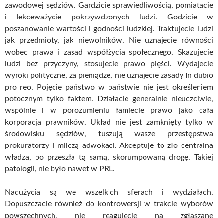
zawodowej sędziów. Gardzicie sprawiedliwością, pomiatacie
i lekceważycie pokrzywdzonych ludzi. Godzicie w
poszanowanie wartości i godności ludzkiej. Traktujecie ludzi
jak przedmioty, jak niewolników. Nie uznajecie równości
wobec prawa i zasad współżycia społecznego. Skazujecie
ludzi bez przyczyny, stosujecie prawo pięści. Wydajecie
wyroki polityczne, za pieniądze, nie uznajecie zasady In dubio
pro reo. Pojęcie państwo w państwie nie jest określeniem
potocznym tylko faktem. Działacie generalnie nieuczciwie,
wspólnie i w porozumieniu łamiecie prawo jako cała
korporacja prawników. Układ nie jest zamknięty tylko w
środowisku sędziów, tuszują wasze przestępstwa
prokuratorzy i milczą adwokaci. Akceptuje to zło centralna
władza, bo przeszła tą samą, skorumpowaną drogę. Takiej
patologii, nie było nawet w PRL.
Nadużycia są we wszelkich sferach i wydziałach.
Dopuszczacie również do kontrowersji w trakcie wyborów
powszechnych, nie reagujecie na zgłaszane