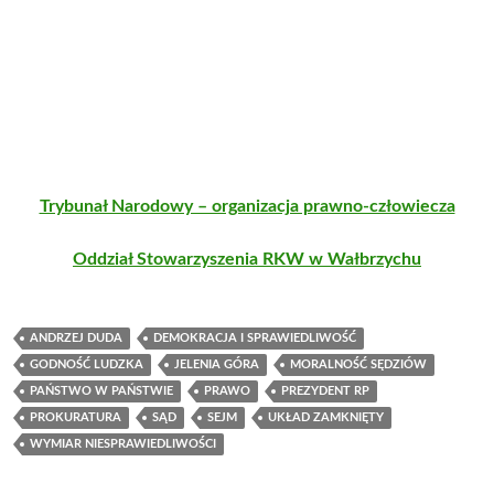
Trybunał Narodowy – organizacja prawno-człowiecza
Oddział Stowarzyszenia RKW w Wałbrzychu
ANDRZEJ DUDA
DEMOKRACJA I SPRAWIEDLIWOŚĆ
GODNOŚĆ LUDZKA
JELENIA GÓRA
MORALNOŚĆ SĘDZIÓW
PAŃSTWO W PAŃSTWIE
PRAWO
PREZYDENT RP
PROKURATURA
SĄD
SEJM
UKŁAD ZAMKNIĘTY
WYMIAR NIESPRAWIEDLIWOŚCI