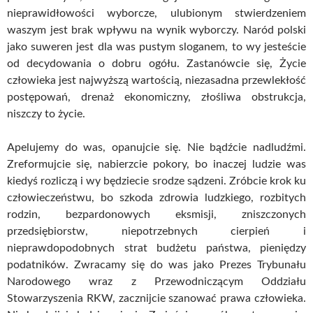
nieprawidłowości wyborcze, ulubionym stwierdzeniem
waszym jest brak wpływu na wynik wyborczy. Naród polski
jako suweren jest dla was pustym sloganem, to wy jesteście
od decydowania o dobru ogółu. Zastanówcie się, Życie
człowieka jest najwyższą wartością, niezasadna przewlekłość
postępowań, drenaż ekonomiczny, złośliwa obstrukcja,
niszczy to życie.
Apelujemy do was, opanujcie się. Nie bądźcie nadludźmi.
Zreformujcie się, nabierzcie pokory, bo inaczej ludzie was
kiedyś rozliczą i wy będziecie srodze sądzeni. Zróbcie krok ku
człowieczeństwu, bo szkoda zdrowia ludzkiego, rozbitych
rodzin, bezpardonowych eksmisji, zniszczonych
przedsiębiorstw, niepotrzebnych cierpień i
nieprawdopodobnych strat budżetu państwa, pieniędzy
podatników. Zwracamy się do was jako Prezes Trybunału
Narodowego wraz z Przewodniczącym Oddziału
Stowarzyszenia RKW, zacznijcie szanować prawa człowieka.