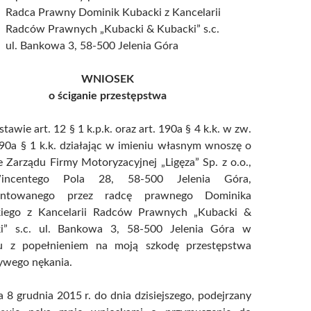
Radca Prawny Dominik Kubacki z Kancelarii
Radców Prawnych „Kubacki & Kubacki” s.c.
ul. Bankowa 3, 58-500 Jelenia Góra
WNIOSEK
o ściganie przestępstwa
tawie art. 12 § 1 k.p.k. oraz art. 190a § 4 k.k. w zw.
190a § 1 k.k. działając w imieniu własnym wnoszę o
e Zarządu Firmy Motoryzacyjnej „Ligęza” Sp. z o.o.,
incentego Pola 28, 58-500 Jelenia Góra,
zentowanego przez radcę prawnego Dominika
iego z Kancelarii Radców Prawnych „Kubacki &
i” s.c. ul. Bankowa 3, 58-500 Jelenia Góra w
u z popełnieniem na moją szkodę przestępstwa
ywego nękania.
 8 grudnia 2015 r. do dnia dzisiejszego, podejrzany