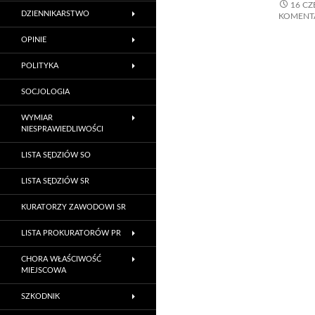
16 C
DZIENNIKARSTWO
KOMENT
OPINIE
POLITYKA
SOCJOLOGIA
WYMIAR
NIESPRAWIEDLIWOŚCI
LISTA SĘDZIÓW SO
LISTA SĘDZIÓW SR
KURATORZY ZAWODOWI SR
LISTA PROKURATORÓW PR
CHORA WŁAŚCIWOŚĆ
MIEJSCOWA
SZKODNIK