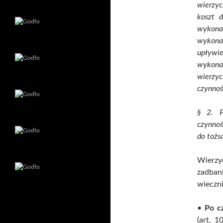
wierzyc
koszt 
wykona
wykona
upływi
wykona
wierzy
czynnoś
§ 2. P
czynnoś
do tożs
Wierzy
zadban
wieczni
•
Po c
(art. 1