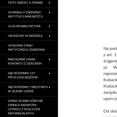
TESTY WIEDZY O PRAWIE
UCHWAŁA O ZNIESIENIU
INSTYTUCJI IMMUNITETU
ULGA REHABILITACYJNA
URODZONY W NIEDZIELĘ
USTALENIA STANU
Na pods
FAKTYCZNEGO ZDARZENIA
z art. 
NARUSZANIE ZASAD
ścigani
KONTAKTU Z DZIECKIEM
ul. W
repre
SĄD RODZINNY CZY
PATOLOGIA SĘDZIÓW
Kuback
Kuback
SĄD RODZINNY I NIELETNICH
W JELENIEJ GÓRZE
związk
uporcz
GMINA JELENIA GÓRA NIE
ZWRACA NADWYŻEK
CZYNSZU Z ROZLICZEŃ
Od dnia
INDYWIDUALNYCH