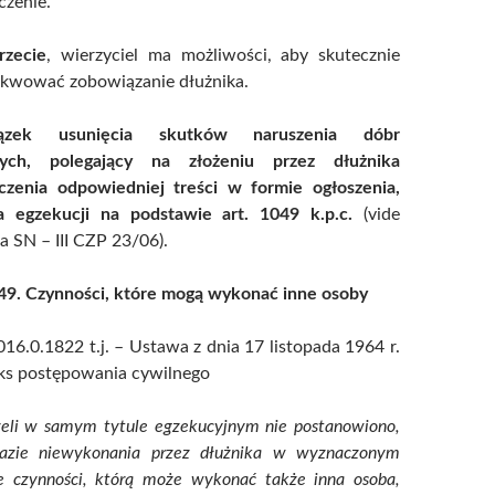
czenie.
rzecie
, wierzyciel ma możliwości, aby skutecznie
kwować zobowiązanie dłużnika.
ązek usunięcia skutków naruszenia dóbr
tych, polegający na złożeniu przez dłużnika
czenia odpowiedniej treści w formie ogłoszenia,
a egzekucji na podstawie art. 1049 k.p.c.
(vide
 SN – III CZP 23/06).
049. Czynności, które mogą wykonać inne osoby
16.0.1822 t.j. – Ustawa z dnia 17 listopada 1964 r.
ks postępowania cywilnego
żeli w samym tytule egzekucyjnym nie postanowiono,
azie niewykonania przez dłużnika w wyznaczonym
e czynności, którą może wykonać także inna osoba,