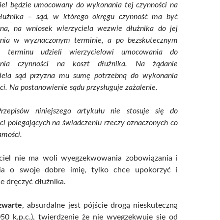
iel będzie umocowany do wykonania tej czynności na
dłużnika – sąd, w którego okręgu czynność ma być
na, na wniosek wierzyciela wezwie dłużnika do jej
nia w wyznaczonym terminie, a po bezskutecznym
e terminu udzieli wierzycielowi umocowania do
nia czynności na koszt dłużnika. Na żądanie
ciela sąd przyzna mu sumę potrzebną do wykonania
ci. Na postanowienie sądu przysługuje zażalenie.
rzepisów niniejszego artykułu nie stosuje się do
ci polegających na świadczeniu rzeczy oznaczonych co
amości.
ciel nie ma woli wyegzekwowania zobowiązania i
ia o swoje dobre imię, tylko chce upokorzyć i
e dręczyć dłużnika.
zwarte
, absurdalne jest pójście drogą nieskuteczną
050 k.p.c.), twierdzenie że nie wyegzekwuje się od