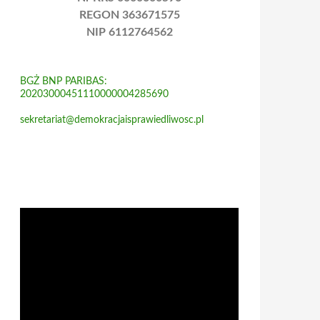
REGON 363671575
NIP 6112764562
BGŻ BNP PARIBAS:
20203000451110000004285690
sekretariat@demokracjaisprawiedliwosc.pl