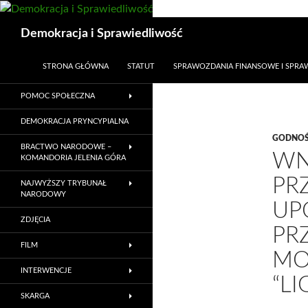
Przejdź
do
Szukaj
Demokracja i Sprawiedliwość
treści
STRONA GŁÓWNA
STATUT
SPRAWOZDANIA FINANSOWE I SPR
POMOC SPOŁECZNA
DEMOKRACJA PRYNCYPIALNA
GODNOŚ
BRACTWO NARODOWE –
WN
KOMANDORIA JELENIA GÓRA
PR
NAJWYŻSZY TRYBUNAŁ
NARODOWY
UP
ZDJĘCIA
PR
FILM
MO
INTERWENCJE
“LI
SKARGA