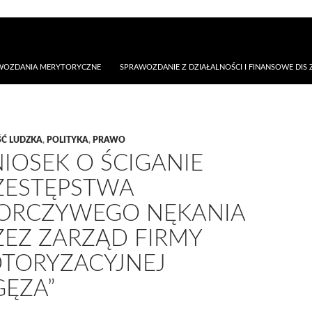
AWOZDANIA MERYTORYCZNE
SPRAWOZDANIE Z DZIAŁALNOŚCI I FINANSOWE DIS Z
Ć LUDZKA
,
POLITYKA
,
PRAWO
IOSEK O ŚCIGANIE
ZESTĘPSTWA
ORCZYWEGO NĘKANIA
ZEZ ZARZĄD FIRMY
TORYZACYJNEJ
GĘZA”