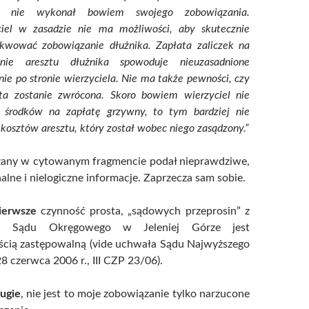
j nie wykonał bowiem swojego zobowiązania.
ciel w zasadzie nie ma możliwości, aby skutecznie
kwować zobowiązanie dłużnika. Zapłata zaliczek na
nie aresztu dłużnika spowoduje nieuzasadnione
nie po stronie wierzyciela. Nie ma także pewności, czy
ta zostanie zwrócona. Skoro bowiem wierzyciel nie
a środków na zapłatę grzywny, to tym bardziej nie
 kosztów aresztu, który został wobec niego zasądzony.”
zany w cytowanym fragmencie podał nieprawdziwe,
nalne i nielogiczne informacje. Zaprzecza sam sobie.
ierwsze
czynność prosta, „sądowych przeprosin” z
u Sądu Okręgowego w Jeleniej Górze jest
ścią zastępowalną (vide uchwała Sądu Najwyższego
28 czerwca 2006 r., III CZP 23/06).
ugie
, nie jest to moje zobowiązanie tylko narzucone