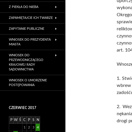
uporcz
Z PIEKŁA DO NIEBA
wykona
Okręg
ZAPAMIĘTAJCIE ICH TWARZE
spraw
relikt
ZAPYTANIE PUBLICZNE
czynn
WNIOSEK DO PREZYDENTA
czynnoś
MIASTA
art. 10
WNIOSEK DO
PRZEWODNICZĄCEGO
Wnoszę
KRAJOWEJ RADY
SĄDOWNICTWA
1. Stw
WNIOSEK O UMORZENIE
wbrew 
POSTĘPOWANIA
zadośću
2. Wez
CZERWIEC 2017
nękani
P
W
Ś
C
P
S
N
drogi 
1
2
3
4