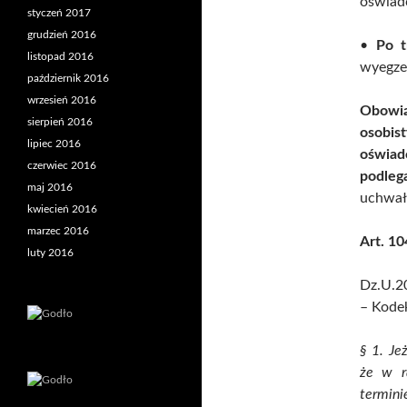
oświad
styczeń 2017
grudzień 2016
•
Po t
listopad 2016
wyegze
październik 2016
wrzesień 2016
Obowi
sierpień 2016
osobis
lipiec 2016
oświad
czerwiec 2016
podleg
maj 2016
uchwała
kwiecień 2016
marzec 2016
Art. 1
luty 2016
Dz.U.20
– Kode
§ 1. Je
że w r
termini