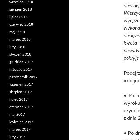
wrzesień 2018
obecne
sierpień 2018
Wierzy
lipiec 2018
wyegze
czerwiec 2018
wykona
maj 2018
obciąże
marzec 2018
kwota 
luty 2018
posiad
styczeń 2018
pokryje
grudzień 2017
listopad 2017
Podejr
październik 2017
irracjo
wrzesień 2017
sierpień 2017
•
Po p
lipiec 2017
wyrok
czerwiec 2017
czynno
maj 2017
z dnia 
kwiecień 2017
marzec 2017
•
Po dr
luty 2017