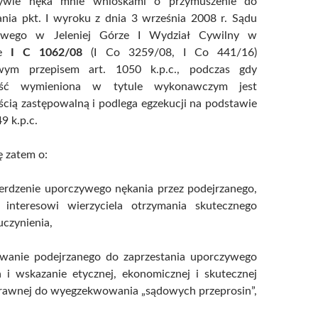
ywie nęka mnie wnioskami o przymuszenie do
nia pkt. I wyroku z dnia 3 września 2008 r. Sądu
owego w Jeleniej Górze I Wydział Cywilny w
ie
I C 1062/08
(I Co 3259/08, I Co 441/16)
owym przepisem art. 1050 k.p.c., podczas gdy
ość wymieniona w tytule wykonawczym jest
cią zastępowalną i podlega egzekucji na podstawie
49 k.p.c.
 zatem o:
ierdzenie uporczywego nękania przez podejrzanego,
interesowi wierzyciela otrzymania skutecznego
czynienia,
wanie podejrzanego do zaprzestania uporczywego
a i wskazanie etycznej, ekonomicznej i skutecznej
prawnej do wyegzekwowania „sądowych przeprosin”,