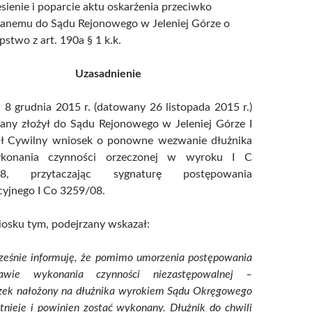
sienie i poparcie aktu oskarżenia przeciwko
zanemu do Sądu Rejonowego w Jeleniej Górze o
pstwo z art. 190a § 1 k.k.
Uzasadnienie
8 grudnia 2015 r. (datowany 26 listopada 2015 r.)
zany złożył do Sądu Rejonowego w Jeleniej Górze I
ł Cywilny wniosek o ponowne wezwanie dłużnika
konania czynności orzeczonej w wyroku I C
08, przytaczając sygnaturę postępowania
cyjnego I Co 3259/08.
osku tym, podejrzany wskazał:
ześnie informuję, że pomimo umorzenia postępowania
wie wykonania czynności niezastępowalnej –
zek nałożony na dłużnika wyrokiem Sądu Okręgowego
stnieje i powinien zostać wykonany. Dłużnik do chwili