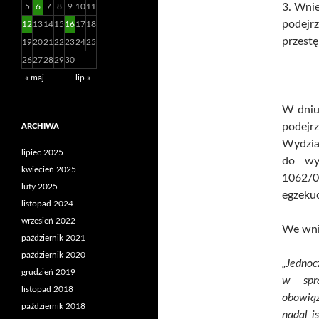
3. Wnie
5
6
7
8
9
10
11
podejr
12
13
14
15
16
17
18
przestę
19
20
21
22
23
24
25
26
27
28
29
30
« maj
lip »
W dniu 
podejr
ARCHIWA
Wydzia
lipiec 2025
do wy
kwiecień 2025
1062/
luty 2025
egzeku
listopad 2024
wrzesień 2022
We wni
październik 2021
październik 2020
„Jednoc
grudzień 2019
w spra
listopad 2018
obowią
październik 2018
nadal i