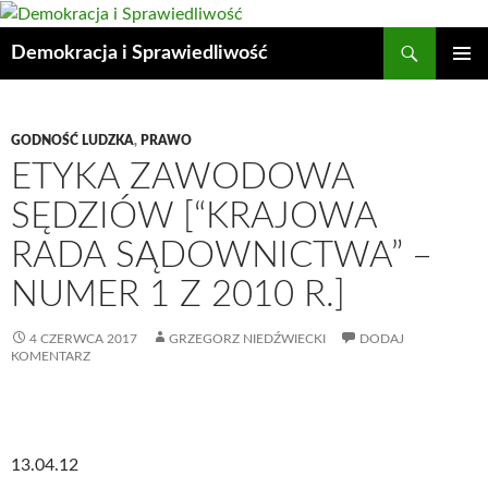
Przejdź
do
Szukaj
Demokracja i Sprawiedliwość
treści
MENU
GŁÓWN
GODNOŚĆ LUDZKA
,
PRAWO
ETYKA ZAWODOWA
SĘDZIÓW [“KRAJOWA
RADA SĄDOWNICTWA” –
NUMER 1 Z 2010 R.]
4 CZERWCA 2017
GRZEGORZ NIEDŹWIECKI
DODAJ
KOMENTARZ
13.04.12