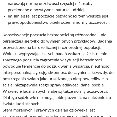
naruszają normę uczciwości częściej niż osoby
przekonane o pozytywnej naturze ludzkiej;
im silniejsze jest poczucie bezradności tym większe jest
prawdopodobieństwo przekroczenia normy uczciwości.
Konsekwencje poczucia bezradności są różnorodne – nie
ograniczają się tylko do wymienionych przykładów. Badania
prowadzono na bardzo licznej i różnorodnej populacji.
Wnioski wypływające z tych badań wskazują, że istnienie
znacznego poczucia zagrożenia w sytuacji bezradności
powoduje tendencję do poszukiwania wsparcia, nieufność
interpersonalną, agresję, skłonność do czynienia krzywdy, do
postrzegania świata jako urządzonego niesprawiedliwie, a
ściślej niezapewniającego sprawiedliwości danej osobie.
W świecie ludzi słabych słabe są także normy uczciwości.
Dlatego sędziowie nie mogą sobie pozwolić na należenie do
świata ludzi słabych.
Sfera moralnych i prawnych działań człowieka jest
zagrożona także wtedy, gdy ludzie nie mają jednoznacznych