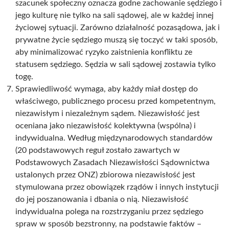
szacunek społeczny oznacza godne zachowanie sędziego i
jego kulturę nie tylko na sali sądowej, ale w każdej innej
życiowej sytuacji. Zarówno działalność pozasądowa, jak i
prywatne życie sędziego muszą się toczyć w taki sposób,
aby minimalizować ryzyko zaistnienia konfliktu ze
statusem sędziego. Sędzia w sali sądowej zostawia tylko
togę.
Sprawiedliwość wymaga, aby każdy miał dostęp do
właściwego, publicznego procesu przed kompetentnym,
niezawisłym i niezależnym sądem. Niezawisłość jest
oceniana jako niezawisłość kolektywna (wspólna) i
indywidualna. Według międzynarodowych standardów
(20 podstawowych reguł zostało zawartych w
Podstawowych Zasadach Niezawisłości Sądownictwa
ustalonych przez ONZ) zbiorowa niezawisłość jest
stymulowana przez obowiązek rządów i innych instytucji
do jej poszanowania i dbania o nią. Niezawisłość
indywidualna polega na rozstrzyganiu przez sędziego
spraw w sposób bezstronny, na podstawie faktów –