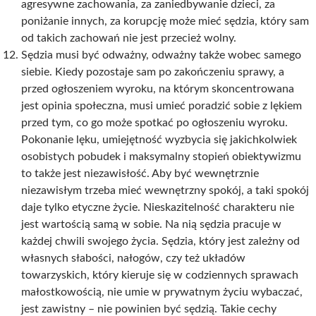
agresywne zachowania, za zaniedbywanie dzieci, za
poniżanie innych, za korupcję może mieć sędzia, który sam
od takich zachowań nie jest przecież wolny.
Sędzia musi być odważny, odważny także wobec samego
siebie. Kiedy pozostaje sam po zakończeniu sprawy, a
przed ogłoszeniem wyroku, na którym skoncentrowana
jest opinia społeczna, musi umieć poradzić sobie z lękiem
przed tym, co go może spotkać po ogłoszeniu wyroku.
Pokonanie lęku, umiejętność wyzbycia się jakichkolwiek
osobistych pobudek i maksymalny stopień obiektywizmu
to także jest niezawisłość. Aby być wewnętrznie
niezawisłym trzeba mieć wewnętrzny spokój, a taki spokój
daje tylko etyczne życie. Nieskazitelność charakteru nie
jest wartością samą w sobie. Na nią sędzia pracuje w
każdej chwili swojego życia. Sędzia, który jest zależny od
własnych słabości, nałogów, czy też układów
towarzyskich, który kieruje się w codziennych sprawach
małostkowością, nie umie w prywatnym życiu wybaczać,
jest zawistny – nie powinien być sędzią. Takie cechy