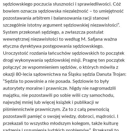
sędziowskiego poczucia słuszności i sprawiedliwości. Cóż
bowiem oznacza sędziowska niezależność – to umiejętność
pozostawania arbitrem i balansowania racji stanowi
szczególnie istotny argument sędziowskiej niezawisłości”.
System przekonań sędziego, a zwłaszcza postulat
wewnętrznej niezawisłości to według M. Safjana ważna
etyczna dyrektywa postępowania sędziowskiego.
Uroczystość rozdania łańcuchów sędziowskich to początek
drogi wykonywania sędziowskiej misji. Pragnę ten początek
połączyć ze wspomnieniem sędziów, o których mówiła z
okazji 80-lecia sądownictwa na Śląsku sędzia Danuta Trojan:
“Sędzia to powolnie a nie posada. Sędziowie to były
autorytety moralne i prawnicze. Nigdy nie nagromadzili
majątku, nie pozostawili po sobie wilii czy samochodu,
najwyżej mniej lub więcej książek i publikacji w
piśmiennictwie prawniczym. Za to z całą pewnością
pozostawili pamięć o swojej wiedzy, dobroci, mądrości. I
przekazali to wszystko młodszym kolegom, także kulturę
sądzenia i rozumienia ludzkich problemów”. Przekazali to