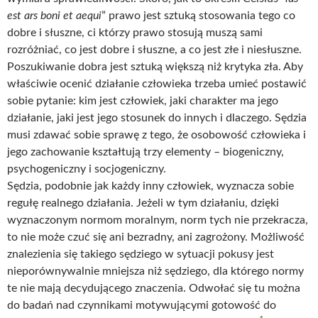
est ars boni et aequi
” prawo jest sztuką stosowania tego co
dobre i słuszne, ci którzy prawo stosują muszą sami
rozróżniać, co jest dobre i słuszne, a co jest złe i niesłuszne.
Poszukiwanie dobra jest sztuką większą niż krytyka zła. Aby
właściwie ocenić działanie człowieka trzeba umieć postawić
sobie pytanie: kim jest człowiek, jaki charakter ma jego
działanie, jaki jest jego stosunek do innych i dlaczego. Sędzia
musi zdawać sobie sprawę z tego, że osobowość człowieka i
jego zachowanie kształtują trzy elementy – biogeniczny,
psychogeniczny i socjogeniczny.
Sędzia, podobnie jak każdy inny człowiek, wyznacza sobie
regułę realnego działania. Jeżeli w tym działaniu, dzięki
wyznaczonym normom moralnym, norm tych nie przekracza,
to nie może czuć się ani bezradny, ani zagrożony. Możliwość
znalezienia się takiego sędziego w sytuacji pokusy jest
nieporównywalnie mniejsza niż sędziego, dla którego normy
te nie mają decydującego znaczenia. Odwołać się tu można
do badań nad czynnikami motywującymi gotowość do