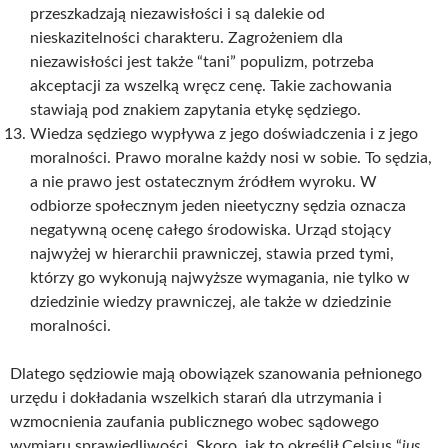
przeszkadzają niezawisłości i są dalekie od
nieskazitelności charakteru. Zagrożeniem dla
niezawisłości jest także “tani” populizm, potrzeba
akceptacji za wszelką wręcz cenę. Takie zachowania
stawiają pod znakiem zapytania etykę sędziego.
Wiedza sędziego wypływa z jego doświadczenia i z jego
moralności. Prawo moralne każdy nosi w sobie. To sędzia,
a nie prawo jest ostatecznym źródłem wyroku. W
odbiorze społecznym jeden nieetyczny sędzia oznacza
negatywną ocenę całego środowiska. Urząd stojący
najwyżej w hierarchii prawniczej, stawia przed tymi,
którzy go wykonują najwyższe wymagania, nie tylko w
dziedzinie wiedzy prawniczej, ale także w dziedzinie
moralności.
Dlatego sędziowie mają obowiązek szanowania pełnionego
urzędu i dokładania wszelkich starań dla utrzymania i
wzmocnienia zaufania publicznego wobec sądowego
wymiaru sprawiedliwości. Skoro, jak to określił Celsius “
ius