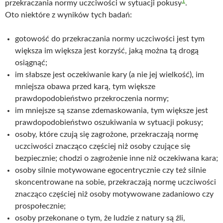
1
przekraczania normy uczciwości w sytuacji pokusy
.
Oto niektóre z wyników tych badań:
gotowość do przekraczania normy uczciwości jest tym
większa im większa jest korzyść, jaką można tą drogą
osiągnąć;
im słabsze jest oczekiwanie kary (a nie jej wielkość), im
mniejsza obawa przed karą, tym większe
prawdopodobieństwo przekroczenia normy;
im mniejsze są szanse zdemaskowania, tym większe jest
prawdopodobieństwo oszukiwania w sytuacji pokusy;
osoby, które czują się zagrożone, przekraczają normę
uczciwości znacząco częściej niż osoby czujące się
bezpiecznie; chodzi o zagrożenie inne niż oczekiwana kara;
osoby silnie motywowane egocentrycznie czy też silnie
skoncentrowane na sobie, przekraczają normę uczciwości
znacząco częściej niż osoby motywowane zadaniowo czy
prospołecznie;
osoby przekonane o tym, że ludzie z natury są źli,