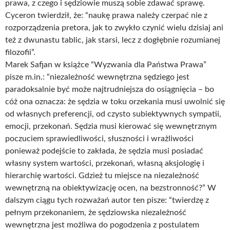
prawa, z czego i sędziowie muszą sobie zdawać sprawę.
Cyceron twierdził, że: “naukę prawa należy czerpać nie z
rozporządzenia pretora, jak to zwykło czynić wielu dzisiaj ani
też z dwunastu tablic, jak starsi, lecz z dogłębnie rozumianej
filozofii”.
Marek Safjan w książce “Wyzwania dla Państwa Prawa”
pisze m.in.: “niezależność wewnętrzna sędziego jest
paradoksalnie być może najtrudniejsza do osiągnięcia – bo
cóż ona oznacza: że sędzia w toku orzekania musi uwolnić się
od własnych preferencji, od czysto subiektywnych sympatii,
emocji, przekonań. Sędzia musi kierować się wewnętrznym
poczuciem sprawiedliwości, słuszności i wrażliwości
ponieważ podejście to zakłada, że sędzia musi posiadać
własny system wartości, przekonań, własną aksjologię i
hierarchię wartości. Gdzież tu miejsce na niezależność
wewnętrzną na obiektywizację ocen, na bezstronność?” W
dalszym ciągu tych rozważań autor ten pisze: “twierdzę z
pełnym przekonaniem, że sędziowska niezależność
wewnętrzna jest możliwa do pogodzenia z postulatem