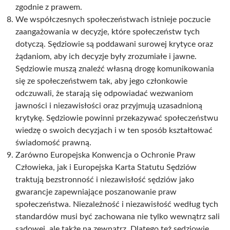
zgodnie z prawem.
We współczesnych społeczeństwach istnieje poczucie
zaangażowania w decyzje, które społeczeństw tych
dotyczą. Sędziowie są poddawani surowej krytyce oraz
żądaniom, aby ich decyzje były zrozumiałe i jawne.
Sędziowie muszą znaleźć własną drogę komunikowania
się ze społeczeństwem tak, aby jego członkowie
odczuwali, że starają się odpowiadać wezwaniom
jawności i niezawisłości oraz przyjmują uzasadnioną
krytykę. Sędziowie powinni przekazywać społeczeństwu
wiedzę o swoich decyzjach i w ten sposób kształtować
świadomość prawną.
Zarówno Europejska Konwencja o Ochronie Praw
Człowieka, jak i Europejska Karta Statutu Sędziów
traktują bezstronność i niezawisłość sędziów jako
gwarancje zapewniające poszanowanie praw
społeczeństwa. Niezależność i niezawisłość według tych
standardów musi być zachowana nie tylko wewnątrz sali
sądowej, ale także na zewnątrz. Dlatego też sędziowie,