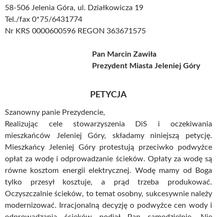
58-506 Jelenia Góra, ul. Działkowicza 19
Tel./fax 0*75/6431774
Nr KRS 0000600596 REGON 363671575
Pan Marcin Zawiła
Prezydent Miasta Jeleniej Góry
PETYCJA
Szanowny panie Prezydencie,
Realizując cele stowarzyszenia DiS i oczekiwania
mieszkańców Jeleniej Góry, składamy niniejszą petycję.
Mieszkańcy Jeleniej Góry protestują przeciwko podwyżce
opłat za wodę i odprowadzanie ścieków. Opłaty za wodę są
równe kosztom energii elektrycznej. Wodę mamy od Boga
tylko przesył kosztuje, a prąd trzeba produkować.
Oczyszczalnie ścieków, to temat osobny, sukcesywnie należy
modernizować. Irracjonalną decyzję o podwyżce cen wody i
odprowadzania ścieków podjął Pan samodzielnie. Nie