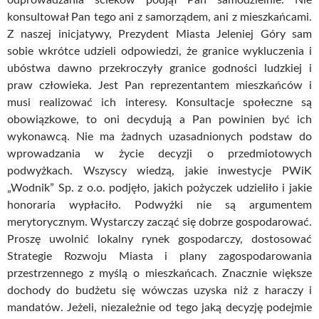
konsultował Pan tego ani z samorządem, ani z mieszkańcami.
Z naszej inicjatywy, Prezydent Miasta Jeleniej Góry sam
sobie wkrótce udzieli odpowiedzi, że granice wykluczenia i
ubóstwa dawno przekroczyły granice godności ludzkiej i
praw człowieka. Jest Pan reprezentantem mieszkańców i
musi realizować ich interesy. Konsultacje społeczne są
obowiązkowe, to oni decydują a Pan powinien być ich
wykonawcą. Nie ma żadnych uzasadnionych podstaw do
wprowadzania w życie decyzji o przedmiotowych
podwyżkach. Wszyscy wiedzą, jakie inwestycje PWiK
„Wodnik” Sp. z o.o. podjęło, jakich pożyczek udzieliło i jakie
honoraria wypłaciło. Podwyżki nie są argumentem
merytorycznym. Wystarczy zacząć się dobrze gospodarować.
Proszę uwolnić lokalny rynek gospodarczy, dostosować
Strategie Rozwoju Miasta i plany zagospodarowania
przestrzennego z myślą o mieszkańcach. Znacznie większe
dochody do budżetu się wówczas uzyska niż z haraczy i
mandatów. Jeżeli, niezależnie od tego jaką decyzję podejmie