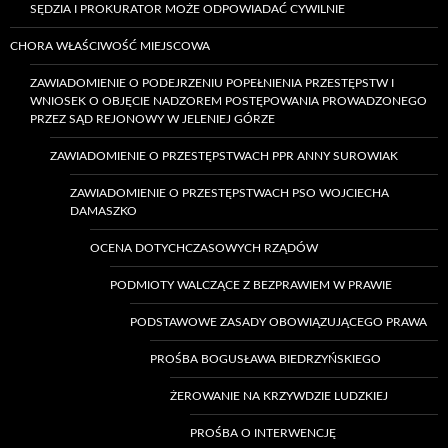
SĘDZIA I PROKURATOR MOŻE ODPOWIADAĆ CYWILNIE
CHORA WŁAŚCIWOŚĆ MIEJSCOWA
ZAWIADOMIENIE O PODEJRZENIU POPEŁNIENIA PRZESTĘPSTW I
WNIOSEK O OBJĘCIE NADZOREM POSTĘPOWANIA PROWADZONEGO
PRZEZ SĄD REJONOWY W JELENIEJ GÓRZE
ZAWIADOMIENIE O PRZESTĘPSTWACH PPR ANNY SUROWIAK
ZAWIADOMIENIE O PRZESTĘPSTWACH PSO WOJCIECHA
DAMASZKO
OCENA DOTYCHCZASOWYCH RZĄDÓW
PODMIOTY WALCZĄCE Z BEZPRAWIEM W PRAWIE
PODSTAWOWE ZASADY OBOWIĄZUJĄCEGO PRAWA
PROŚBA BOGUSŁAWA BIEDRZYŃSKIEGO
ŻEROWANIE NA KRZYWDZIE LUDZKIEJ
PROŚBA O INTERWENCJĘ