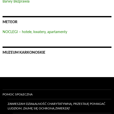
Barwy Bezprawia
METEOR
NOCLEGI – hotele, kwatery, apartamenty
MUZEUM KARKONOSKIE
POMOC SPOŁECZNA
ZAWIESZAM DZIAŁALNOŚĆ CHARYTATYWNĄ, PRZESTAJĘ POMAGAĆ
LUDZIOM, ZAJMĘ SIĘ OCHRONĄ ZWIERZĄT