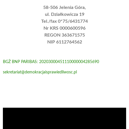
58-506 Jelenia Góra,
ul. Działkowicza 19
Tel./fax 0*75/6431774
Nr KRS 0000600596
REGON 363671575
NIP 6112764562
BGŻ BNP PARIBAS: 20203000451110000004285690
sekretariat@demokracjaisprawiedliwosc.pl