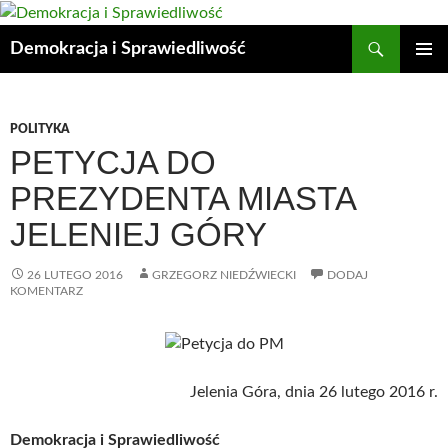
Przejdź
do
Szukaj
Demokracja i Sprawiedliwość
treści
MENU
GŁÓWN
POLITYKA
PETYCJA DO
PREZYDENTA MIASTA
JELENIEJ GÓRY
26 LUTEGO 2016
GRZEGORZ NIEDŹWIECKI
DODAJ
KOMENTARZ
Jelenia Góra, dnia 26 lutego 2016 r.
Demokracja i Sprawiedliwość