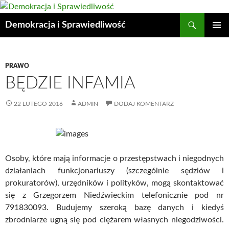
Przejdź
do
Szukaj
Demokracja i Sprawiedliwość
treści
MENU
GŁÓWN
PRAWO
BĘDZIE INFAMIA
22 LUTEGO 2016
ADMIN
DODAJ KOMENTARZ
Osoby, które mają informacje o przestępstwach i niegodnych
działaniach funkcjonariuszy (szczególnie sędziów i
prokuratorów), urzędników i polityków, mogą skontaktować
się z Grzegorzem Niedźwieckim telefonicznie pod nr
791830093. Budujemy szeroką bazę danych i kiedyś
zbrodniarze ugną się pod ciężarem własnych niegodziwości.