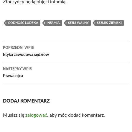
Złoczyńcy będą objęci infamią.
GODNOŚĆ LUDZKA
INFAMIA
SEJM WALNY
SEJMIK ZIEMSKI
Nawigacja
POPRZEDNI WPIS
wpisu
Etyka zawodowa sędziów
NASTĘPNY WPIS
Prawa ojca
DODAJ KOMENTARZ
Musisz się
zalogować
, aby móc dodać komentarz.