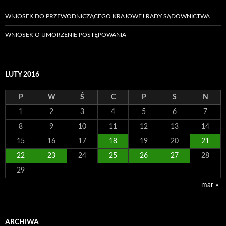
WNIOSEK DO PRZEWODNICZĄCEGO KRAJOWEJ RADY SĄDOWNICTWA
WNIOSEK O UMORZENIE POSTĘPOWANIA
LUTY 2016
P
W
Ś
C
P
S
N
1
2
3
4
5
6
7
8
9
10
11
12
13
14
15
16
17
18
19
20
21
22
23
24
25
26
27
28
29
mar »
ARCHIWA