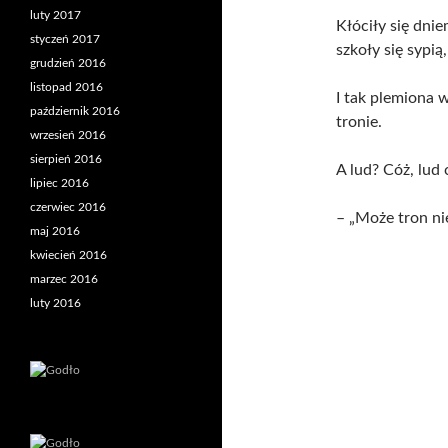
luty 2017
Kłóciły się dnie
styczeń 2017
szkoły się sypią
grudzień 2016
listopad 2016
I tak plemiona w
październik 2016
tronie.
wrzesień 2016
sierpień 2016
A lud? Cóż, lud 
lipiec 2016
czerwiec 2016
– „Może tron nie
maj 2016
kwiecień 2016
marzec 2016
luty 2016