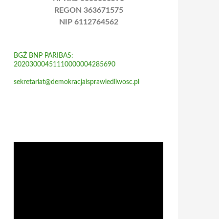
REGON 363671575
NIP 6112764562
BGŻ BNP PARIBAS:
20203000451110000004285690
sekretariat@demokracjaisprawiedliwosc.pl