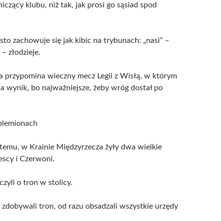
czący klubu, niż tak, jak prosi go sąsiad spod
to zachowuje się jak kibic na trybunach: „nasi” –
 – złodzieje.
yka przypomina wieczny mecz Legii z Wisłą, w którym
 na wynik, bo najważniejsze, żeby wróg dostał po
plemionach
emu, w Krainie Międzyrzecza żyły dwa wielkie
escy i Czerwoni.
yli o tron w stolicy.
 zdobywali tron, od razu obsadzali wszystkie urzędy