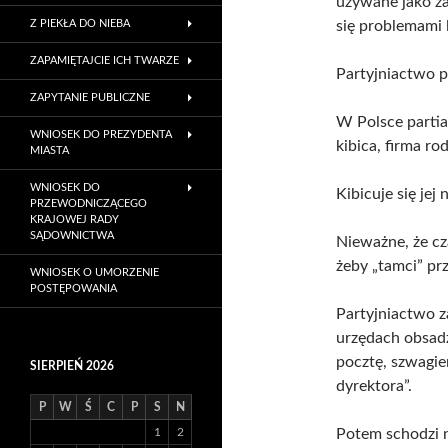
używane jako zar
Z PIEKŁA DO NIEBA
się problemami l
ZAPAMIĘTAJCIE ICH TWARZE
Partyjniactwo p
ZAPYTANIE PUBLICZNE
W Polsce partia 
WNIOSEK DO PREZYDENTA
kibica, firma r
MIASTA
WNIOSEK DO
Kibicuje się jej 
PRZEWODNICZĄCEGO
KRAJOWEJ RADY
SĄDOWNICTWA
Nieważne, że cz
żeby „tamci” prz
WNIOSEK O UMORZENIE
POSTĘPOWANIA
Partyjniactwo z
urzędach obsadza
pocztę, szwagier
SIERPIEŃ 2026
dyrektora”.
P
W
Ś
C
P
S
N
1
2
Potem schodzi n