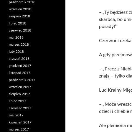
październik 2018
wrzesień 2018
– „Ty będziesz z
sierpień 2018
skarbca, bo umi
lipiec 2018
posady!”
czerwiec 2018
maj 2018
Czerwoni czekali
marzec 2018
luty 2018
A gdy przejmowa
styczeń 2018
grudzień 2017
– „Precz z Niebi
listopad 2017
znają – tylko dla
październik 2017
wrzesień 2017
Lud Krainy Międz
sierpień 2017
lipiec 2017
– „Może wreszci
czerwiec 2017
dzieci i chlebie 
maj 2017
kwiecień 2017
Ale plemiona mi
marzec 2017