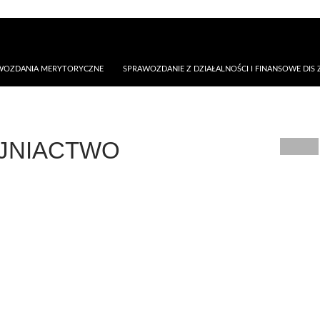
AWOZDANIA MERYTORYCZNE
SPRAWOZDANIE Z DZIAŁALNOŚCI I FINANSOWE DIS Z
JNIACTWO