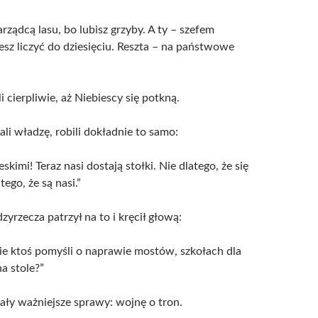
arządcą lasu, bo lubisz grzyby. A ty – szefem
esz liczyć do dziesięciu. Reszta – na państwowe
 cierpliwie, aż Niebiescy się potkną.
li władzę, robili dokładnie to samo:
eskimi! Teraz nasi dostają stołki. Nie dlatego, że się
tego, że są nasi.”
yrzecza patrzył na to i kręcił głową:
e ktoś pomyśli o naprawie mostów, szkołach dla
na stole?”
ały ważniejsze sprawy: wojnę o tron.