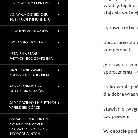
TESTY WIEDZY O PRAWIE
władzy, lojalno
stają się ważnie
UCHWAŁA O ZNIESIENIU
INSTYTUCJI IMMUNITETU
Typowe cechy p
ULGA REHABILITACYJNA
obsadzanie stano
URODZONY W NIEDZIELĘ
kompetencji,
USTALENIA STANU
FAKTYCZNEGO ZDARZENIA
głosowanie wbr
NARUSZANIE ZASAD
społecznemu – t
KONTAKTU Z DZIECKIEM
traktowanie pań
SĄD RODZINNY CZY
PATOLOGIA SĘDZIÓW
dla dobra własn
SĄD RODZINNY I NIELETNICH
W JELENIEJ GÓRZE
stawianie „wygr
czy prawem.
GMINA JELENIA GÓRA NIE
ZWRACA NADWYŻEK
CZYNSZU Z ROZLICZEŃ
W debacie public
INDYWIDUALNYCH