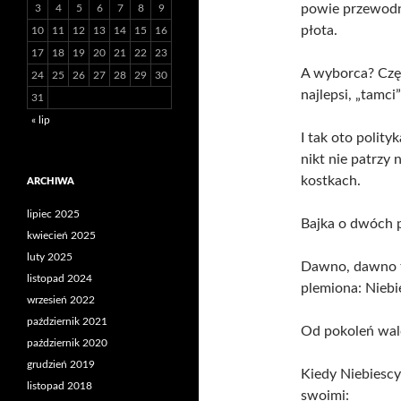
powie przewodni
3
4
5
6
7
8
9
płota.
10
11
12
13
14
15
16
17
18
19
20
21
22
23
A wyborca? Częs
24
25
26
27
28
29
30
najlepsi, „tamci”
31
« lip
I tak oto polit
nikt nie patrzy
kostkach.
ARCHIWA
lipiec 2025
Bajka o dwóch 
kwiecień 2025
luty 2025
Dawno, dawno t
listopad 2024
plemiona: Niebi
wrzesień 2022
październik 2021
Od pokoleń walcz
październik 2020
grudzień 2019
Kiedy Niebiescy
listopad 2018
swoimi: