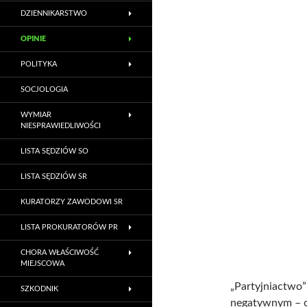
DZIENNIKARSTWO
OPINIE
POLITYKA
SOCJOLOGIA
WYMIAR
NIESPRAWIEDLIWOŚCI
LISTA SĘDZIÓW SO
LISTA SĘDZIÓW SR
KURATORZY ZAWODOWI SR
LISTA PROKURATORÓW PR
CHORA WŁAŚCIWOŚĆ
MIEJSCOWA
„Partyjniactwo”
SZKODNIK
negatywnym – op