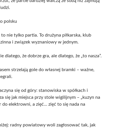
zut, że partie bardziej walczą ze sobą niż zajmują
udzi.
o polsku
to nie tylko partia. To drużyna piłkarska, klub
odzinna i związek wyznaniowy w jednym.
nie dlatego, że dobrze gra, ale dlatego, że „to nasza”.
asem strzelają gole do własnej bramki – ważne,
egrali.
aczyna się od góry: stanowiska w spółkach i
 się jak miejsca przy stole wigilijnym – „kuzyn na
 do elektrowni, a zięć… zięć to się nada na
iżej: radny powiatowy woli zagłosować tak, jak