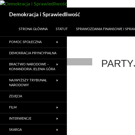
Przejdź
do
Szukaj
Demokracja i Sprawiedliwość
treści
STRONA GŁÓWNA
STATUT
SPRAWOZDANIA FINANSOWE I SPR
POMOC SPOŁECZNA
DEMOKRACJA PRYNCYPIALNA
PARTY
BRACTWO NARODOWE –
KOMANDORIA JELENIA GÓRA
NAJWYŻSZY TRYBUNAŁ
NARODOWY
ZDJĘCIA
FILM
INTERWENCJE
SKARGA