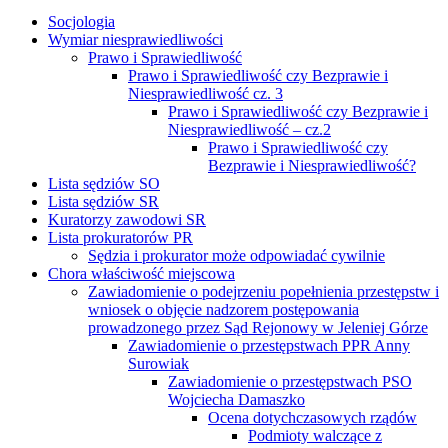
Socjologia
Wymiar niesprawiedliwości
Prawo i Sprawiedliwość
Prawo i Sprawiedliwość czy Bezprawie i
Niesprawiedliwość cz. 3
Prawo i Sprawiedliwość czy Bezprawie i
Niesprawiedliwość – cz.2
Prawo i Sprawiedliwość czy
Bezprawie i Niesprawiedliwość?
Lista sędziów SO
Lista sędziów SR
Kuratorzy zawodowi SR
Lista prokuratorów PR
Sędzia i prokurator może odpowiadać cywilnie
Chora właściwość miejscowa
Zawiadomienie o podejrzeniu popełnienia przestępstw i
wniosek o objęcie nadzorem postępowania
prowadzonego przez Sąd Rejonowy w Jeleniej Górze
Zawiadomienie o przestępstwach PPR Anny
Surowiak
Zawiadomienie o przestępstwach PSO
Wojciecha Damaszko
Ocena dotychczasowych rządów
Podmioty walczące z