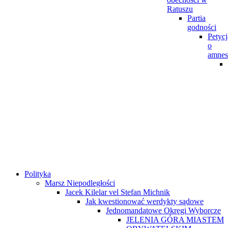
Ratuszu
Partia
godności
Petycj
o
amnes
Polityka
Marsz Niepodległości
Jacek Kilelar vel Stefan Michnik
Jak kwestionować werdykty sądowe
Jednomandatowe Okręgi Wyborcze
JELENIA GÓRA MIASTEM