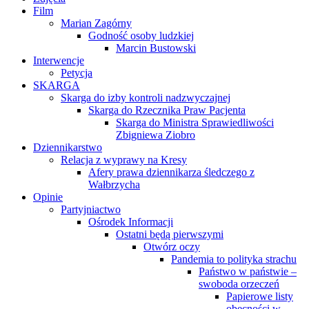
Film
Marian Zagórny
Godność osoby ludzkiej
Marcin Bustowski
Interwencje
Petycja
SKARGA
Skarga do izby kontroli nadzwyczajnej
Skarga do Rzecznika Praw Pacjenta
Skarga do Ministra Sprawiedliwości
Zbigniewa Ziobro
Dziennikarstwo
Relacja z wyprawy na Kresy
Afery prawa dziennikarza śledczego z
Wałbrzycha
Opinie
Partyjniactwo
Ośrodek Informacji
Ostatni będą pierwszymi
Otwórz oczy
Pandemia to polityka strachu
Państwo w państwie –
swoboda orzeczeń
Papierowe listy
obecności w