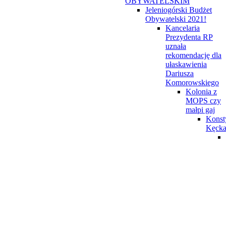
OBYWATELSKIM
Jeleniogórski Budżet
Obywatelski 2021!
Kancelaria
Prezydenta RP
uznała
rekomendację dla
ułaskawienia
Dariusza
Komorowskiego
Kolonia z
MOPS czy
małpi gaj
Konst
Kęck