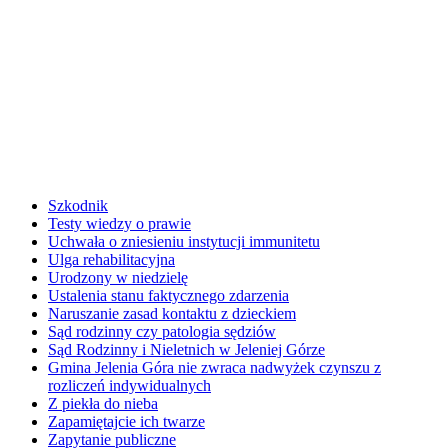
Szkodnik
Testy wiedzy o prawie
Uchwała o zniesieniu instytucji immunitetu
Ulga rehabilitacyjna
Urodzony w niedzielę
Ustalenia stanu faktycznego zdarzenia
Naruszanie zasad kontaktu z dzieckiem
Sąd rodzinny czy patologia sędziów
Sąd Rodzinny i Nieletnich w Jeleniej Górze
Gmina Jelenia Góra nie zwraca nadwyżek czynszu z
rozliczeń indywidualnych
Z piekła do nieba
Zapamiętajcie ich twarze
Zapytanie publiczne