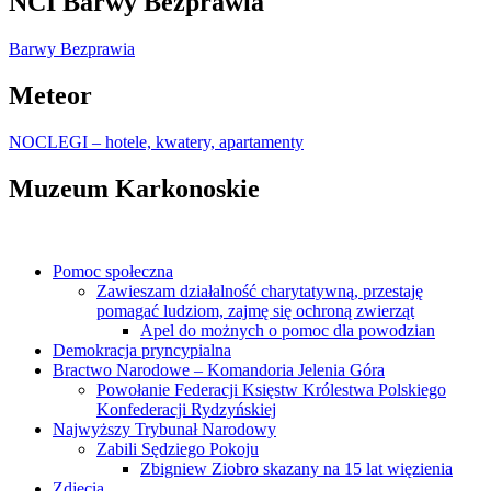
NCI Barwy Bezprawia
Barwy Bezprawia
Meteor
NOCLEGI – hotele, kwatery, apartamenty
Muzeum Karkonoskie
Pomoc społeczna
Zawieszam działalność charytatywną, przestaję
pomagać ludziom, zajmę się ochroną zwierząt
Apel do możnych o pomoc dla powodzian
Demokracja pryncypialna
Bractwo Narodowe – Komandoria Jelenia Góra
Powołanie Federacji Księstw Królestwa Polskiego
Konfederacji Rydzyńskiej
Najwyższy Trybunał Narodowy
Zabili Sędziego Pokoju
Zbigniew Ziobro skazany na 15 lat więzienia
Zdjęcia