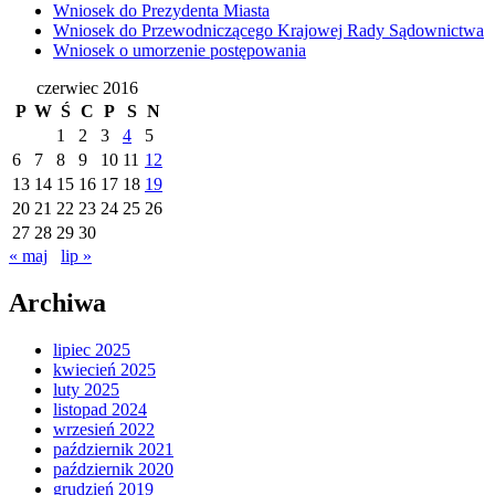
Wniosek do Prezydenta Miasta
Wniosek do Przewodniczącego Krajowej Rady Sądownictwa
Wniosek o umorzenie postępowania
czerwiec 2016
P
W
Ś
C
P
S
N
1
2
3
4
5
6
7
8
9
10
11
12
13
14
15
16
17
18
19
20
21
22
23
24
25
26
27
28
29
30
« maj
lip »
Archiwa
lipiec 2025
kwiecień 2025
luty 2025
listopad 2024
wrzesień 2022
październik 2021
październik 2020
grudzień 2019