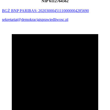
NIP 6112764562
BGŻ BNP PARIBAS: 20203000451110000004285690
sekretariat@demokracjaisprawiedliwosc.pl