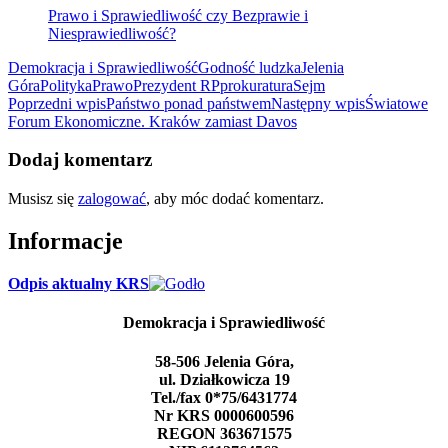
Prawo i Sprawiedliwość czy Bezprawie i
Niesprawiedliwość?
Demokracja i Sprawiedliwość
Godność ludzka
Jelenia
Góra
Polityka
Prawo
Prezydent RP
prokuratura
Sejm
Nawigacja
Poprzedni wpis
Państwo ponad państwem
Następny wpis
Światowe
Forum Ekonomiczne. Kraków zamiast Davos
wpisu
Dodaj komentarz
Musisz się
zalogować
, aby móc dodać komentarz.
Informacje
Odpis aktualny KRS
Demokracja i Sprawiedliwość
58-506 Jelenia Góra,
ul. Działkowicza 19
Tel./fax 0*75/6431774
Nr KRS 0000600596
REGON 363671575