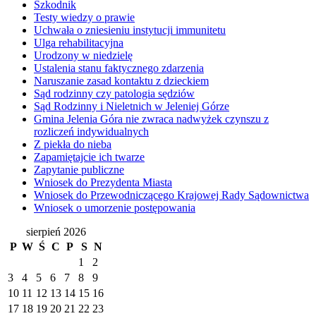
Szkodnik
Testy wiedzy o prawie
Uchwała o zniesieniu instytucji immunitetu
Ulga rehabilitacyjna
Urodzony w niedzielę
Ustalenia stanu faktycznego zdarzenia
Naruszanie zasad kontaktu z dzieckiem
Sąd rodzinny czy patologia sędziów
Sąd Rodzinny i Nieletnich w Jeleniej Górze
Gmina Jelenia Góra nie zwraca nadwyżek czynszu z
rozliczeń indywidualnych
Z piekła do nieba
Zapamiętajcie ich twarze
Zapytanie publiczne
Wniosek do Prezydenta Miasta
Wniosek do Przewodniczącego Krajowej Rady Sądownictwa
Wniosek o umorzenie postępowania
sierpień 2026
P
W
Ś
C
P
S
N
1
2
3
4
5
6
7
8
9
10
11
12
13
14
15
16
17
18
19
20
21
22
23