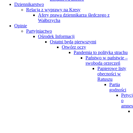
Dziennikarstwo
Relacja z wyprawy na Kresy
Afery prawa dziennikarza śledczego z
Wałbrzycha
Opinie
Partyjniactwo
Ośrodek Informacji
Ostatni będą pierwszymi
Otwórz oczy
Pandemia to polityka strachu
Państwo w państwie –
swoboda orzeczeń
Papierowe listy
obecności w
Ratuszu
Partia
godności
Petycj
o
amnes