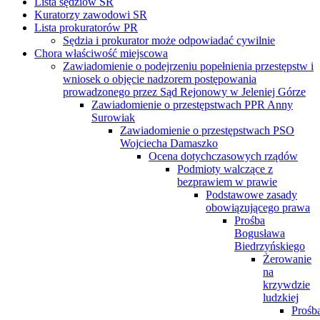
Lista sędziów SR
Kuratorzy zawodowi SR
Lista prokuratorów PR
Sędzia i prokurator może odpowiadać cywilnie
Chora właściwość miejscowa
Zawiadomienie o podejrzeniu popełnienia przestępstw i
wniosek o objęcie nadzorem postępowania
prowadzonego przez Sąd Rejonowy w Jeleniej Górze
Zawiadomienie o przestępstwach PPR Anny
Surowiak
Zawiadomienie o przestępstwach PSO
Wojciecha Damaszko
Ocena dotychczasowych rządów
Podmioty walczące z
bezprawiem w prawie
Podstawowe zasady
obowiązującego prawa
Prośba
Bogusława
Biedrzyńskiego
Żerowanie
na
krzywdzie
ludzkiej
Prośb