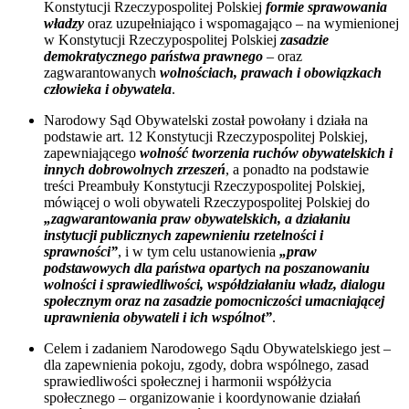
Konstytucji Rzeczypospolitej Polskiej
formie sprawowania
władzy
oraz uzupełniająco i wspomagająco – na wymienionej
w Konstytucji Rzeczypospolitej Polskiej
zasadzie
demokratycznego państwa prawnego
– oraz
zagwarantowanych
wolnościach, prawach i obowiązkach
człowieka i obywatela
.
Narodowy Sąd Obywatelski został powołany i działa na
podstawie art. 12 Konstytucji Rzeczypospolitej Polskiej,
zapewniającego
wolność tworzenia ruchów obywatelskich i
innych dobrowolnych zrzeszeń
, a ponadto na podstawie
treści Preambuły Konstytucji Rzeczypospolitej Polskiej,
mówiącej o woli obywateli Rzeczypospolitej Polskiej do
„zagwarantowania praw obywatelskich, a działaniu
instytucji publicznych zapewnieniu rzetelności i
sprawności”
, i w tym celu ustanowienia
„praw
podstawowych dla państwa opartych na poszanowaniu
wolności i sprawiedliwości, współdziałaniu władz, dialogu
społecznym oraz na zasadzie pomocniczości umacniającej
uprawnienia obywateli i ich wspólnot”
.
Celem i zadaniem Narodowego Sądu Obywatelskiego jest –
dla zapewnienia pokoju, zgody, dobra wspólnego, zasad
sprawiedliwości społecznej i harmonii współżycia
społecznego – organizowanie i koordynowanie działań