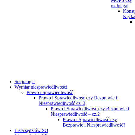
MOPS czy
małpi gaj
Konst
Kęck
Socjologia
Wymiar niesprawiedliwości
Prawo i Sprawiedliwość
Prawo i Sprawiedliwość czy Bezprawie i
Niesprawiedliwość cz. 3
Prawo i Sprawiedliwość czy Bezprawie i
Niesprawiedliwość – cz.2
Prawo i Sprawiedliwość czy
Bezprawie i Niesprawiedliwość?
Lista sędziów SO