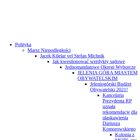
Polityka
Marsz Niepodległości
Jacek Kilelar vel Stefan Michnik
Jak kwestionować werdykty sądowe
Jednomandatowe Okręgi Wyborcze
JELENIA GÓRA MIASTEM
OBYWATELSKIM
Jeleniogórski Budżet
Obywatelski 2021!
Kancelaria
Prezydenta RP
uznała
rekomendację dla
ułaskawienia
Dariusza
Komorowskiego
Kolonia z