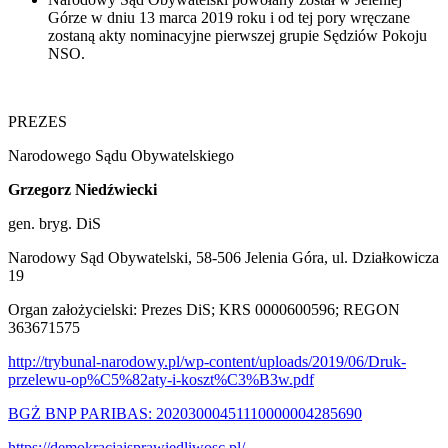
Górze w dniu 13 marca 2019 roku i od tej pory wręczane
zostaną akty nominacyjne pierwszej grupie Sędziów Pokoju
NSO.
PREZES
Narodowego Sądu Obywatelskiego
Grzegorz Niedźwiecki
gen. bryg. DiS
Narodowy Sąd Obywatelski, 58-506 Jelenia Góra, ul. Działkowicza
19
Organ założycielski: Prezes DiS; KRS 0000600596; REGON
363671575
http://trybunal-narodowy.pl/wp-content/uploads/2019/06/Druk-
przelewu-op%C5%82aty-i-koszt%C3%B3w.pdf
BGŻ BNP PARIBAS: 20203000451110000004285690
https://demokracjaisprawiedliwosc.pl/