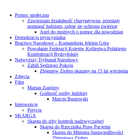
Pomoc społeczna
Zawieszam działalność charytatywną, przestaję
pomagać ludziom, zajmę się ochroną zwierząt
Apel do możnych o pomoc dla powodzian
Demokracja pryncypialna
Bractwo Narodowe – Komandoria Jelenia Góra
Powołanie Federacji Księstw Królestwa Polskiego
Konfederacji Rydzyńskiej
Najwyższy Trybunał Narodowy
Zabili Sędziego Pokoju
Zbigniew Ziobro skazany na 15 lat więzienia
Zdjęcia
Film
Marian Zagórny
Godność osoby ludzkiej
Marcin Bustowski
Interwencje
Petycja
SKARGA
Skarga do izby kontroli nadzwyczajnej
Skarga do Rzecznika Praw Pacjenta
Skarga do Ministra Sprawiedliwości
Zbigniewa Ziobro