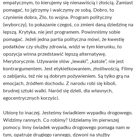
empatycznym, to kierujemy się nienawiścią i złością. Zamiast
pomagać, to jątrzymy i walczymy ze sobą. Dobro, to
czynienie dobra, Zło, to wojna. Program polityczny
(wyborczy), to pokazanie czegoś, co zmieni daną dziedzinę na
lepszą. Krytyka, nie jest programem. Powinniśmy sobie
pomagać. Jeżeli jedna partia polityczna mówi, że kwestię
podatków czy służby zdrowia, widzi w tym kierunku, to
opozycja winna przedstawić lepszą alternatywę.
Merytorycznie. Używanie słów „lewaki”, „katole”, nie jest
kontrargumentem. Jest etykietkowaniem, złośliwością. Filmy
o zabijaniu, też nie są dobrym pożywieniem. Są tylko grą na
emocjach, źródłem dochodu. Z narodu robi się kiboli,
brudnej sztuki walki. Naród się dzieli, dla własnych,
egocentrycznych korzyści.
Ubiorę to inaczej. Jesteśmy świadkiem wypadku drogowego.
Widzimy rannych. Co robimy? Udzielamy im pierwszej
pomocy. Inny świadek wypadku drogowego pomaga nam w
tym, opatruje drugiego rannego, dzwoni na służby