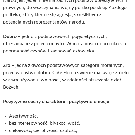
Naród jest jeden i nie ma żadnych podstaw obiektywnych i
prawnych, do wszczynania wojny polsko polskiej. Każdego
polityka, który kieruje się agresją, skreśliłbym z
potencjalnych reprezentantów narodu.
Dobro
– jedno z podstawowych pojęć etycznych,
utożsamiane z pojęciem bytu. W moralności dobro określa
poprawność czynów i zachowań człowieka.
Zło
– jedna z dwóch podstawowych kategorii moralnych,
przeciwieństwo dobra. Całe zło na świecie ma swoje źródło
w złym używaniu wolności, w zdolności niszczenia dzieł
Bożych.
Pozytywne cechy charakteru i pozytywne emocje
Asertywność,
bezinteresowność, błyskotliwość,
ciekawość, cierpliwość, czułość,