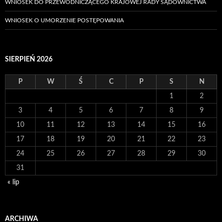
WNIOSEK DO PRZEWODNICZĄCEGO KRAJOWEJ RADY SĄDOWNICTWA
WNIOSEK O UMORZENIE POSTĘPOWANIA
SIERPIEŃ 2026
P
W
Ś
C
P
S
N
1
2
3
4
5
6
7
8
9
10
11
12
13
14
15
16
17
18
19
20
21
22
23
24
25
26
27
28
29
30
31
« lip
ARCHIWA