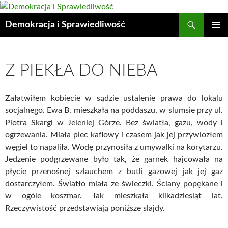
Przejdź
do
Szukaj
Demokracja i Sprawiedliwość
treści
MENU
GŁÓWN
Z PIEKŁA DO NIEBA
Załatwiłem kobiecie w sądzie ustalenie prawa do lokalu
socjalnego. Ewa B. mieszkała na poddaszu, w slumsie przy ul.
Piotra Skargi w Jeleniej Górze. Bez światła, gazu, wody i
ogrzewania. Miała piec kaflowy i czasem jak jej przywiozłem
węgiel to napaliła. Wodę przynosiła z umywalki na korytarzu.
Jedzenie podgrzewane było tak, że garnek hajcowała na
płycie przenośnej szlauchem z butli gazowej jak jej gaz
dostarczyłem. Światło miała ze świeczki. Ściany popękane i
w ogóle koszmar. Tak mieszkała kilkadziesiąt lat.
Rzeczywistość przedstawiają poniższe slajdy.