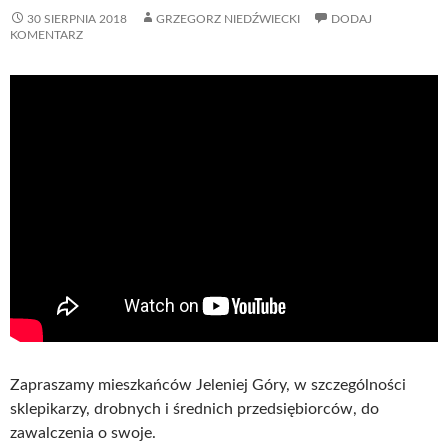
30 SIERPNIA 2018
GRZEGORZ NIEDŹWIECKI
DODAJ
KOMENTARZ
Zapraszamy mieszkańców Jeleniej Góry, w szczególności
sklepikarzy, drobnych i średnich przedsiębiorców, do
zawalczenia o swoje.