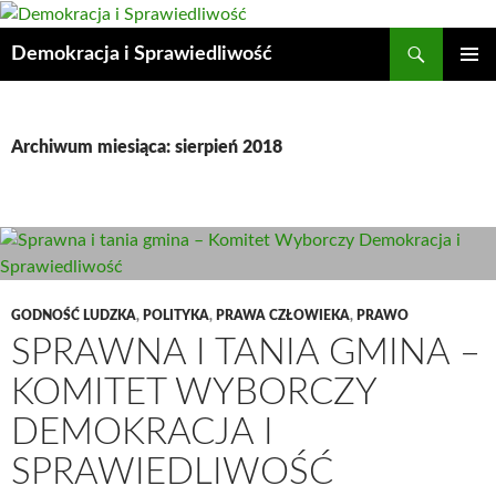
Przejdź
do
Szukaj
Demokracja i Sprawiedliwość
treści
MENU
GŁÓWN
Archiwum miesiąca: sierpień 2018
GODNOŚĆ LUDZKA
,
POLITYKA
,
PRAWA CZŁOWIEKA
,
PRAWO
SPRAWNA I TANIA GMINA –
KOMITET WYBORCZY
DEMOKRACJA I
SPRAWIEDLIWOŚĆ