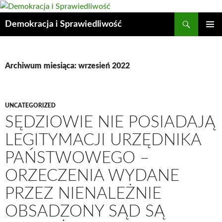
Przejdź
do
Szukaj
Demokracja i Sprawiedliwość
treści
MENU
GŁÓWN
Archiwum miesiąca: wrzesień 2022
UNCATEGORIZED
SĘDZIOWIE NIE POSIADAJĄ
LEGITYMACJI URZĘDNIKA
PAŃSTWOWEGO –
ORZECZENIA WYDANE
PRZEZ NIENALEŻNIE
OBSADZONY SĄD SĄ