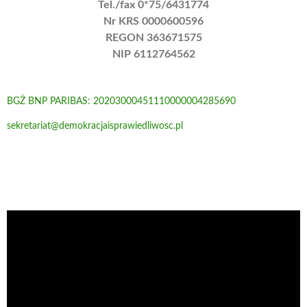
Tel./fax 0*75/6431774
Nr KRS 0000600596
REGON 363671575
NIP 6112764562
BGŻ BNP PARIBAS: 20203000451110000004285690
sekretariat@demokracjaisprawiedliwosc.pl