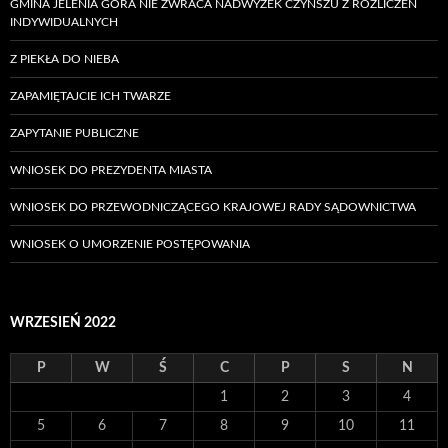
GMINA JELENIA GÓRA NIE ZWRACA NADWYŻEK CZYNSZU Z ROZLICZEŃ
INDYWIDUALNYCH
Z PIEKŁA DO NIEBA
ZAPAMIĘTAJCIE ICH TWARZE
ZAPYTANIE PUBLICZNE
WNIOSEK DO PREZYDENTA MIASTA
WNIOSEK DO PRZEWODNICZĄCEGO KRAJOWEJ RADY SĄDOWNICTWA
WNIOSEK O UMORZENIE POSTĘPOWANIA
WRZESIEŃ 2022
P
W
Ś
C
P
S
N
1
2
3
4
5
6
7
8
9
10
11