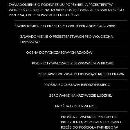
ZAWIADOMIENIE O PODEJRZENIU POPEŁNIENIA PRZESTĘPSTW I
WNIOSEK O OBJĘCIE NADZOREM POSTĘPOWANIA PROWADZONEGO
PRZEZ SĄD REJONOWY W JELENIEJ GÓRZE
ZAWIADOMIENIE O PRZESTĘPSTWACH PPR ANNY SUROWIAK
ZAWIADOMIENIE O PRZESTĘPSTWACH PSO WOJCIECHA
DAMASZKO
OCENA DOTYCHCZASOWYCH RZĄDÓW
PODMIOTY WALCZĄCE Z BEZPRAWIEM W PRAWIE
PODSTAWOWE ZASADY OBOWIĄZUJĄCEGO PRAWA
PROŚBA BOGUSŁAWA BIEDRZYŃSKIEGO
ŻEROWANIE NA KRZYWDZIE LUDZKIEJ
PROŚBA O INTERWENCJĘ
PROŚBA O WSPARCIE PROŚBY DO
PREZYDENTA POROSZENKI O ZWROT
RZEŹB DO KOŚCIOŁA FARNEGO W