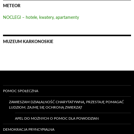
METEOR
NOCLEGI – hotele, kwatery, apartamenty
MUZEUM KARKONOSKIE
POMOC SPOŁECZNA
ZAWIESZAM DZIAŁALNOŚĆ CHARYTATYWNĄ, PRZESTAJĘ POMAGAĆ
LUDZIOM, ZAJMĘ SIĘ OCHRONĄ ZWIERZĄT
APEL DO MOŻNYCH O POMOC DLA POWODZIAN
DEMOKRACJA PRYNCYPIALNA