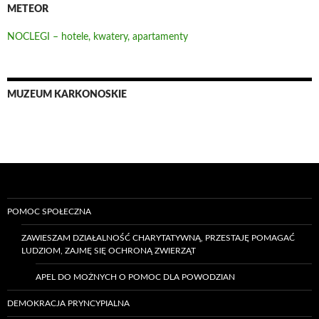
METEOR
NOCLEGI – hotele, kwatery, apartamenty
MUZEUM KARKONOSKIE
POMOC SPOŁECZNA
ZAWIESZAM DZIAŁALNOŚĆ CHARYTATYWNĄ, PRZESTAJĘ POMAGAĆ
LUDZIOM, ZAJMĘ SIĘ OCHRONĄ ZWIERZĄT
APEL DO MOŻNYCH O POMOC DLA POWODZIAN
DEMOKRACJA PRYNCYPIALNA