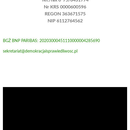
Tel./fax 0*75/6431774
Nr KRS 0000600596
REGON 363671575
NIP 6112764562
BGŻ BNP PARIBAS: 20203000451110000004285690
sekretariat@demokracjaisprawiedliwosc.pl