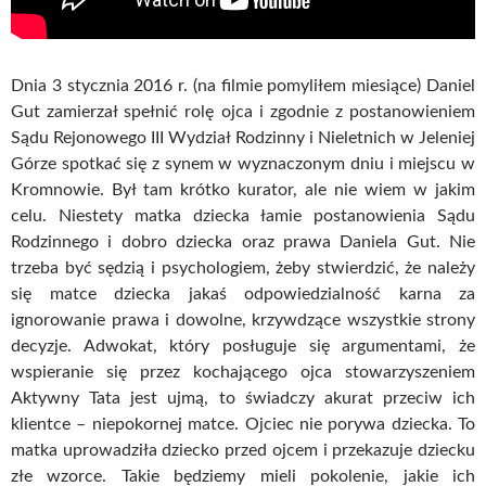
Dnia 3 stycznia 2016 r. (na filmie pomyliłem miesiące) Daniel
Gut zamierzał spełnić rolę ojca i zgodnie z postanowieniem
Sądu Rejonowego III Wydział Rodzinny i Nieletnich w Jeleniej
Górze spotkać się z synem w wyznaczonym dniu i miejscu w
Kromnowie. Był tam krótko kurator, ale nie wiem w jakim
celu. Niestety matka dziecka łamie postanowienia Sądu
Rodzinnego i dobro dziecka oraz prawa Daniela Gut. Nie
trzeba być sędzią i psychologiem, żeby stwierdzić, że należy
się matce dziecka jakaś odpowiedzialność karna za
ignorowanie prawa i dowolne, krzywdzące wszystkie strony
decyzje. Adwokat, który posługuje się argumentami, że
wspieranie się przez kochającego ojca stowarzyszeniem
Aktywny Tata jest ujmą, to świadczy akurat przeciw ich
klientce – niepokornej matce. Ojciec nie porywa dziecka. To
matka uprowadziła dziecko przed ojcem i przekazuje dziecku
złe wzorce. Takie będziemy mieli pokolenie, jakie ich