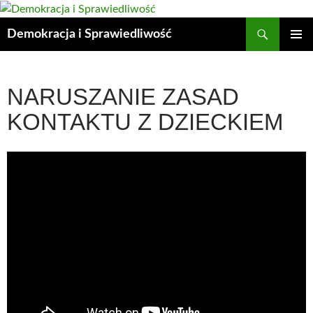
Przejdź
do
Szukaj
Demokracja i Sprawiedliwość
treści
MENU
GŁÓWN
NARUSZANIE ZASAD
KONTAKTU Z DZIECKIEM