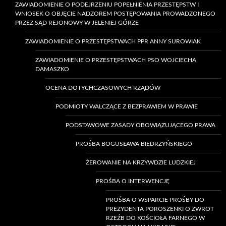
ZAWIADOMIENIE O PODEJRZENIU POPEŁNIENIA PRZESTĘPSTW I
WNIOSEK O OBJĘCIE NADZOREM POSTĘPOWANIA PROWADZONEGO
PRZEZ SĄD REJONOWY W JELENIEJ GÓRZE
ZAWIADOMIENIE O PRZESTĘPSTWACH PPR ANNY SUROWIAK
ZAWIADOMIENIE O PRZESTĘPSTWACH PSO WOJCIECHA
DAMASZKO
OCENA DOTYCHCZASOWYCH RZĄDÓW
PODMIOTY WALCZĄCE Z BEZPRAWIEM W PRAWIE
PODSTAWOWE ZASADY OBOWIĄZUJĄCEGO PRAWA
PROŚBA BOGUSŁAWA BIEDRZYŃSKIEGO
ŻEROWANIE NA KRZYWDZIE LUDZKIEJ
PROŚBA O INTERWENCJĘ
PROŚBA O WSPARCIE PROŚBY DO
PREZYDENTA POROSZENKI O ZWROT
RZEŹB DO KOŚCIOŁA FARNEGO W