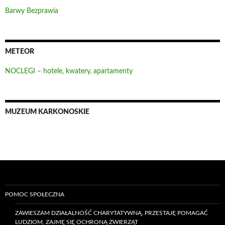
Barwy Bezprawia
METEOR
NOCLEGI – hotele, kwatery, apartamenty
MUZEUM KARKONOSKIE
POMOC SPOŁECZNA
ZAWIESZAM DZIAŁALNOŚĆ CHARYTATYWNĄ, PRZESTAJĘ POMAGAĆ
LUDZIOM, ZAJMĘ SIĘ OCHRONĄ ZWIERZĄT