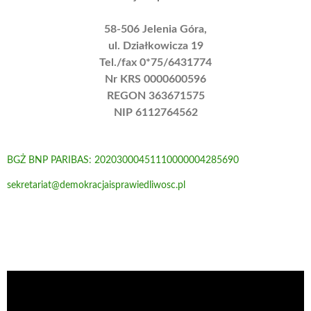
58-506 Jelenia Góra,
ul. Działkowicza 19
Tel./fax 0*75/6431774
Nr KRS 0000600596
REGON 363671575
NIP 6112764562
BGŻ BNP PARIBAS: 20203000451110000004285690
sekretariat@demokracjaisprawiedliwosc.pl