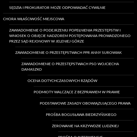
SĘDZIA I PROKURATOR MOŻE ODPOWIADAĆ CYWILNIE
CHORA WŁAŚCIWOŚĆ MIEJSCOWA
ZAWIADOMIENIE O PODEJRZENIU POPEŁNIENIA PRZESTĘPSTW I
WNIOSEK O OBJĘCIE NADZOREM POSTĘPOWANIA PROWADZONEGO
PRZEZ SĄD REJONOWY W JELENIEJ GÓRZE
ZAWIADOMIENIE O PRZESTĘPSTWACH PPR ANNY SUROWIAK
ZAWIADOMIENIE O PRZESTĘPSTWACH PSO WOJCIECHA
DAMASZKO
OCENA DOTYCHCZASOWYCH RZĄDÓW
PODMIOTY WALCZĄCE Z BEZPRAWIEM W PRAWIE
PODSTAWOWE ZASADY OBOWIĄZUJĄCEGO PRAWA
PROŚBA BOGUSŁAWA BIEDRZYŃSKIEGO
ŻEROWANIE NA KRZYWDZIE LUDZKIEJ