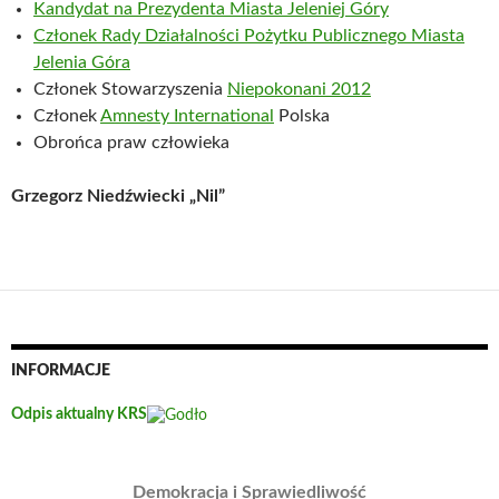
Kandydat na Prezydenta Miasta Jeleniej Góry
Członek Rady Działalności Pożytku Publicznego Miasta
Jelenia Góra
Członek Stowarzyszenia
Niepokonani 2012
Członek
Amnesty International
Polska
Obrońca praw człowieka
Grzegorz Niedźwiecki „Nil”
INFORMACJE
Odpis aktualny KRS
Demokracja i Sprawiedliwość