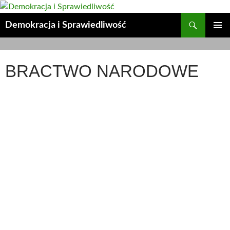
Przejdź
do
Szukaj
Demokracja i Sprawiedliwość
treści
MENU
GŁÓWN
BRACTWO NARODOWE