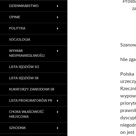
Prośb
DZIENNIKARSTWO
z
OPINIE
POLITYKA
SOCJOLOGIA
Szanow
WYMIAR
NIESPRAWIEDLIWOŚCI
Nie zg
LISTA SĘDZIÓW SO
Polsk
LISTA SĘDZIÓW SR
urzecz
Rzeczn
KURATORZY ZAWODOWI SR
wypowi
LISTA PROKURATORÓW PR
priory
prawnik
CHORA WŁAŚCIWOŚĆ
MIEJSCOWA
dyscypl
niegod
SZKODNIK
on jes