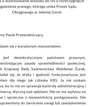
a o wystosowanie wniosku do SN o rozstrzygnięcie
agadnienia pranego, którego unika Prezes Sądu
Okręgowego w Jeleniej Górze
ny Panie Przewodniczący,
adzam się z wyrażonym stanowiskiem.
a jest demokratycznym państwem prawnym,
ywistniającym zasady sprawiedliwości społecznej.
ik Krajowej Rady Sadownictwa Waldemar Żurek,
adał się, że etyka i godność funkcjonariusza jest
tetem dla niego jak członka KRS. Ja nie szukam
a, bo to nie on sprawuje kontrolę administracyjną i
inarną, etyczną nad sędziami. Nie on ma wpływu na
ne i sprzeczne z niezawisłością postępowania. Nie
t uprawniony do zwrócenia uwagi lub zawiadomienia