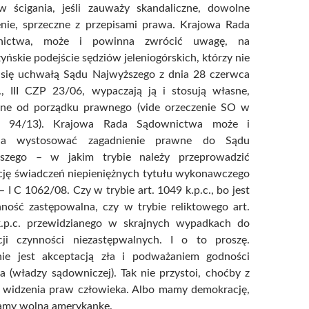
w ścigania, jeśli zauważy skandaliczne, dowolne
enie, sprzeczne z przepisami prawa. Krajowa Rada
nictwa, może i powinna zwrócić uwagę, na
yńskie podejście sędziów jeleniogórskich, którzy nie
ą się uchwałą Sądu Najwyższego z dnia 28 czerwca
., III CZP 23/06, wypaczają ją i stosują własne,
ne od porządku prawnego (vide orzeczenie SO w
gu 94/13). Krajowa Rada Sądownictwa może i
na wystosować zagadnienie prawne do Sądu
szego – w jakim trybie należy przeprowadzić
cję świadczeń niepieniężnych tytułu wykonawczego
 I C 1062/08. Czy w trybie art. 1049 k.p.c., bo jest
nność zastępowalna, czy w trybie reliktowego art.
.p.c. przewidzianego w skrajnych wypadkach do
cji czynności niezastępwalnych. I o to proszę.
nie jest akceptacją zła i podważaniem godności
 (władzy sądowniczej). Tak nie przystoi, choćby z
 widzenia praw człowieka. Albo mamy demokrację,
amy wolna amerykankę.