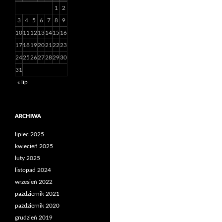
1
2
3
4
5
6
7
8
9
10
11
12
13
14
15
16
17
18
19
20
21
22
23
24
25
26
27
28
29
30
31
« lip
ARCHIWA
lipiec 2025
kwiecień 2025
luty 2025
listopad 2024
wrzesień 2022
październik 2021
październik 2020
grudzień 2019