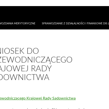
AWOZDANIA MERYTORYCZNE
SPRAWOZDANIE Z DZIAŁALNOŚCI I FINANSOWE DIS Z
IOSEK DO
ZEWODNICZĄCEGO
AJOWEJ RADY
DOWNICTWA
ewodniczącego Krajowej Rady Sądownictwa