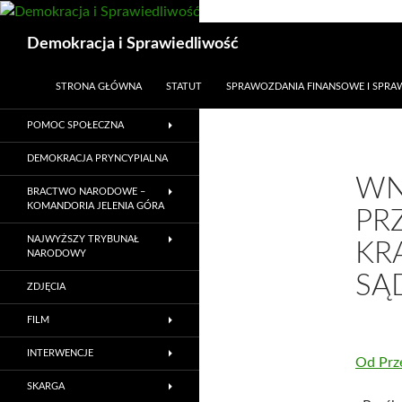
Przejdź
do
Szukaj
Demokracja i Sprawiedliwość
treści
STRONA GŁÓWNA
STATUT
SPRAWOZDANIA FINANSOWE I SPR
POMOC SPOŁECZNA
DEMOKRACJA PRYNCYPIALNA
WN
BRACTWO NARODOWE –
KOMANDORIA JELENIA GÓRA
PR
NAJWYŻSZY TRYBUNAŁ
KR
NARODOWY
SĄ
ZDJĘCIA
FILM
INTERWENCJE
Od Prz
SKARGA