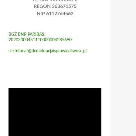
REGON 363671575
NIP 6112764562
BGŻ BNP PARIBAS:
20203000451110000004285690
sekretariat@demokracjaisprawiedliwosc.pl