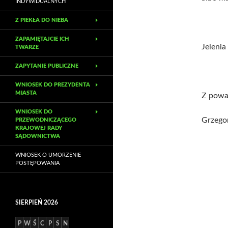
INDYWIDUALNYCH
Z PIEKŁA DO NIEBA
ZAPAMIĘTAJCIE ICH
Jelenia
TWARZE
ZAPYTANIE PUBLICZNE
WNIOSEK DO PREZYDENTA
MIASTA
Z powa
WNIOSEK DO
Grzego
PRZEWODNICZĄCEGO
KRAJOWEJ RADY
SĄDOWNICTWA
WNIOSEK O UMORZENIE
POSTĘPOWANIA
SIERPIEŃ 2026
P
W
Ś
C
P
S
N