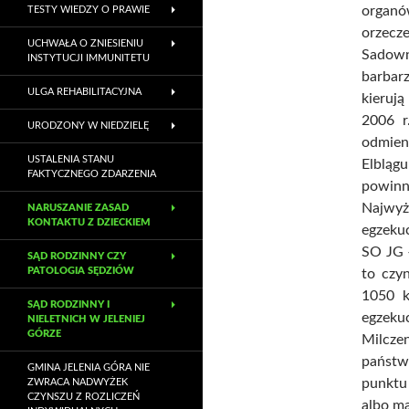
organó
TESTY WIEDZY O PRAWIE
orzecz
UCHWAŁA O ZNIESIENIU
Sadow
INSTYTUCJI IMMUNITETU
barbarz
ULGA REHABILITACYJNA
kieruj
2006 r
URODZONY W NIEDZIELĘ
odmien
USTALENIA STANU
Elblą
FAKTYCZNEGO ZDARZENIA
powin
Najwyż
NARUSZANIE ZASAD
KONTAKTU Z DZIECKIEM
egzeku
SO JG –
SĄD RODZINNY CZY
PATOLOGIA SĘDZIÓW
to czy
1050 k
SĄD RODZINNY I
egzeku
NIELETNICH W JELENIEJ
GÓRZE
Milcze
państwa
GMINA JELENIA GÓRA NIE
punktu
ZWRACA NADWYŻEK
CZYNSZU Z ROZLICZEŃ
albo m