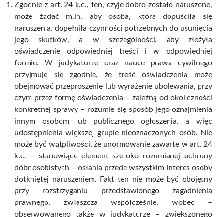
Zgodnie z art. 24 k.c., ten, czyje dobro zostało naruszone,
może żądać m.in. aby osoba, która dopuściła się
naruszenia, dopełniła czynności potrzebnych do usunięcia
jego skutków, a w szczególności, aby złożyła
oświadczenie odpowiedniej treści i w odpowiedniej
formie. W judykaturze oraz nauce prawa cywilnego
przyjmuje się zgodnie, że treść oświadczenia może
obejmować przeproszenie lub wyrażenie ubolewania, przy
czym przez formę oświadczenia – zależną od okoliczności
konkretnej sprawy – rozumie się sposób jego oznajmienia
innym osobom lub publicznego ogłoszenia, a więc
udostępnienia większej grupie nieoznaczonych osób. Nie
może być wątpliwości, że unormowanie zawarte w art. 24
k.c. – stanowiące element szeroko rozumianej ochrony
dóbr osobistych – osłania przede wszystkim interes osoby
dotkniętej naruszeniem. Fakt ten nie może być obojętny
przy rozstrzyganiu przedstawionego zagadnienia
prawnego, zwłaszcza współcześnie, wobec –
obserwowanego także w judykaturze – zwiększonego