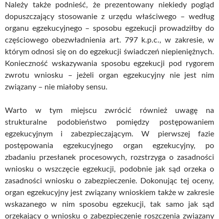
Należy także podnieść, że prezentowany niekiedy pogląd
dopuszczający stosowanie z urzędu właściwego – według
organu egzekucyjnego – sposobu egzekucji prowadziłby do
częściowego obezwładnienia art. 797 k.p.c., w zakresie, w
którym odnosi się on do egzekucji świadczeń niepieniężnych.
Konieczność wskazywania sposobu egzekucji pod rygorem
zwrotu wniosku – jeżeli organ egzekucyjny nie jest nim
związany – nie miałoby sensu.
Warto w tym miejscu zwrócić również uwagę na
strukturalne podobieństwo pomiędzy postępowaniem
egzekucyjnym i zabezpieczającym. W pierwszej fazie
postępowania egzekucyjnego organ egzekucyjny, po
zbadaniu przesłanek procesowych, rozstrzyga o zasadności
wniosku o wszczęcie egzekucji, podobnie jak sąd orzeka o
zasadności wniosku o zabezpieczenie. Dokonując tej oceny,
organ egzekucyjny jest związany wnioskiem także w zakresie
wskazanego w nim sposobu egzekucji, tak samo jak sąd
orzekający o wniosku o zabezpieczenie roszczenia związany