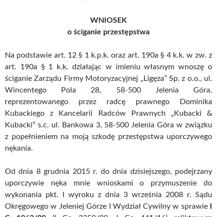
WNIOSEK
o ściganie przestępstwa
Na podstawie art. 12 § 1 k.p.k. oraz art. 190a § 4 k.k. w zw. z
art. 190a § 1 k.k. działając w imieniu własnym wnoszę o
ściganie Zarządu Firmy Motoryzacyjnej „Ligęza” Sp. z o.o., ul.
Wincentego Pola 28, 58-500 Jelenia Góra,
reprezentowanego przez radcę prawnego Dominika
Kubackiego z Kancelarii Radców Prawnych „Kubacki &
Kubacki” s.c. ul. Bankowa 3, 58-500 Jelenia Góra w związku
z popełnieniem na moją szkodę przestępstwa uporczywego
nękania.
Od dnia 8 grudnia 2015 r. do dnia dzisiejszego, podejrzany
uporczywie nęka mnie wnioskami o przymuszenie do
wykonania pkt. I wyroku z dnia 3 września 2008 r. Sądu
Okręgowego w Jeleniej Górze I Wydział Cywilny w sprawie
I