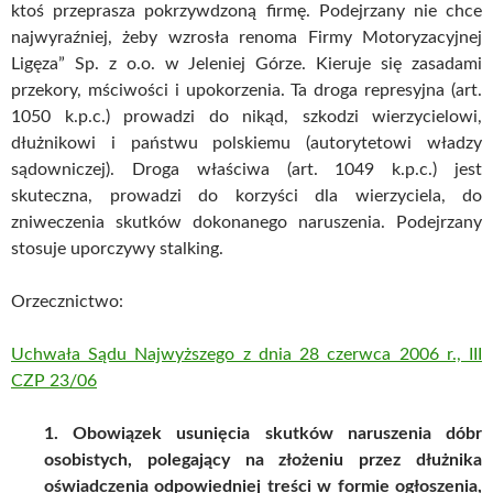
ktoś przeprasza pokrzywdzoną firmę. Podejrzany nie chce
najwyraźniej, żeby wzrosła renoma Firmy Motoryzacyjnej
Ligęza” Sp. z o.o. w Jeleniej Górze. Kieruje się zasadami
przekory, mściwości i upokorzenia. Ta droga represyjna (art.
1050 k.p.c.) prowadzi do nikąd, szkodzi wierzycielowi,
dłużnikowi i państwu polskiemu (autorytetowi władzy
sądowniczej). Droga właściwa (art. 1049 k.p.c.) jest
skuteczna, prowadzi do korzyści dla wierzyciela, do
zniweczenia skutków dokonanego naruszenia. Podejrzany
stosuje uporczywy stalking.
Orzecznictwo:
Uchwała Sądu Najwyższego z dnia 28 czerwca 2006 r., III
CZP 23/06
1. Obowiązek usunięcia skutków naruszenia dóbr
osobistych, polegający na złożeniu przez dłużnika
oświadczenia odpowiedniej treści w formie ogłoszenia,