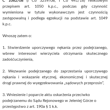
C 1062/08
(I Co 3259/08, I Co 441/16) reliktowym
przepisem art. 1050 k.p.c., podczas gdy czynność
wymieniona w tytule wykonawczym jest czynnością
zastępowalną i podlega egzekucji na podstawie art. 1049
k.p.c.
Wnoszę zatem o:
1. Stwierdzenie uporczywego nękania przez podejrzanego,
wbrew interesowi wierzyciela otrzymania skutecznego
zadośćuczynienia,
2. Wezwanie podejrzanego do zaprzestania uporczywego
nękania i wskazanie etycznej, ekonomicznej i skutecznej
drogi prawnej do wyegzekwowania „sądowych przeprosin”,
3. Wniesienie i poparcie aktu oskarżenia przeciwko
podejrzanemu do Sądu Rejonowego w Jeleniej Górze o
przestępstwo z art. 190a § 1 k.k.