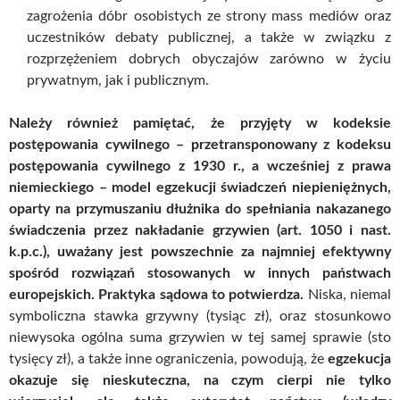
zagrożenia dóbr osobistych ze strony mass mediów oraz
uczestników debaty publicznej, a także w związku z
rozprzężeniem dobrych obyczajów zarówno w życiu
prywatnym, jak i publicznym.
Należy również pamiętać, że przyjęty w kodeksie
postępowania cywilnego – przetransponowany z kodeksu
postępowania cywilnego z 1930 r., a wcześniej z prawa
niemieckiego – model egzekucji świadczeń niepieniężnych,
oparty na przymuszaniu dłużnika do spełniania nakazanego
świadczenia przez nakładanie grzywien (art. 1050 i nast.
k.p.c.), uważany jest powszechnie za najmniej efektywny
spośród rozwiązań stosowanych w innych państwach
europejskich. Praktyka sądowa to potwierdza.
Niska, niemal
symboliczna stawka grzywny (tysiąc zł), oraz stosunkowo
niewysoka ogólna suma grzywien w tej samej sprawie (sto
tysięcy zł), a także inne ograniczenia, powodują, że
egzekucja
okazuje się nieskuteczna, na czym cierpi nie tylko