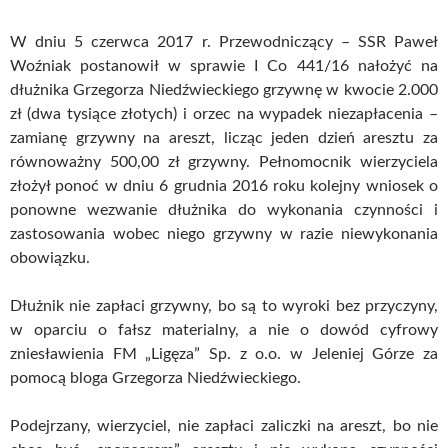
W dniu 5 czerwca 2017 r. Przewodniczący – SSR Paweł
Woźniak postanowił w sprawie I Co 441/16 nałożyć na
dłużnika Grzegorza Niedźwieckiego grzywnę w kwocie 2.000
zł (dwa tysiące złotych) i orzec na wypadek niezapłacenia –
zamianę grzywny na areszt, licząc jeden dzień aresztu za
równoważny 500,00 zł grzywny. Pełnomocnik wierzyciela
złożył ponoć w dniu 6 grudnia 2016 roku kolejny wniosek o
ponowne wezwanie dłużnika do wykonania czynności i
zastosowania wobec niego grzywny w razie niewykonania
obowiązku.
Dłużnik nie zapłaci grzywny, bo są to wyroki bez przyczyny,
w oparciu o fałsz materialny, a nie o dowód cyfrowy
zniesławienia FM „Ligęza” Sp. z o.o. w Jeleniej Górze za
pomocą bloga Grzegorza Niedźwieckiego.
Podejrzany, wierzyciel, nie zapłaci zaliczki na areszt, bo nie