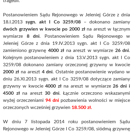
tragedii.
Postanowieniem Sądu Rejonowego w Jeleniej Górze z dnia
18.I.2013
sygn. akt I Co 3259/08
– dokonano zamiany
dwóch grzywien w kwocie po 2000 zł
na areszt w łącznym
wymiarze
8 dni
. Postanowieniem Sądu Rejonowego w
Jeleniej Górze z dnia 19.IV.2013 sygn. akt I Co 3259/08
zamieniono grzywnę
4000 zł
na areszt w wymiarze
26 dni
.
Kolejnym postanowieniem z dnia 13.V.2013 sygn. akt I Co
3259/08 dokonano zamiany orzeczonej grzywny w kwocie
2000 zł
na areszt
4 dni
. Ostatnie postanowienie wydano w
dniu 26.XI.2013 sygn. akt I Co 3259/08 dotyczące zamiany
grzywny w kwocie
4000 zł
na areszt w wymiarze
26 dni i
4500 zł
na areszt
30 dni
. Łącznie orzeczono wskazanymi
wyżej orzeczeniami
94 dni
pozbawienia wolności w miejsce
orzeczonych wcześniej grzywien
18.500 zł.
W dniu 7 listopada 2014 roku postanowieniem Sądu
Rejonowego w Jeleniej Górze I Co 3259/08, siódmą grzywnę