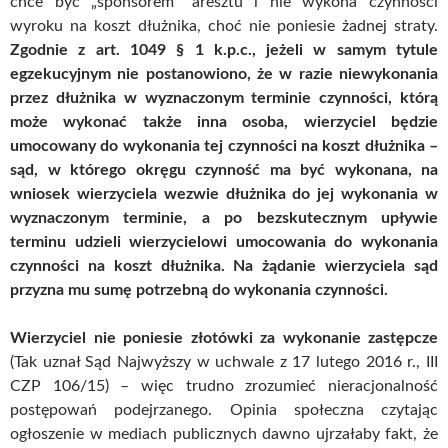
chce być „sponsorem” aresztu i nie wykona czynności
wyroku na koszt dłużnika, choć nie poniesie żadnej straty.
Zgodnie z art. 1049 § 1 k.p.c., jeżeli w samym tytule
egzekucyjnym nie postanowiono, że w razie niewykonania
przez dłużnika w wyznaczonym terminie czynności, którą
może wykonać także inna osoba, wierzyciel będzie
umocowany do wykonania tej czynności na koszt dłużnika –
sąd, w którego okręgu czynność ma być wykonana, na
wniosek wierzyciela wezwie dłużnika do jej wykonania w
wyznaczonym terminie, a po bezskutecznym upływie
terminu udzieli wierzycielowi umocowania do wykonania
czynności na koszt dłużnika. Na żądanie wierzyciela sąd
przyzna mu sumę potrzebną do wykonania czynności.
Wierzyciel nie poniesie złotówki za wykonanie zastępcze
(Tak uznał Sąd Najwyższy w uchwale z 17 lutego 2016 r., III
CZP 106/15) – więc trudno zrozumieć nieracjonalność
postępowań podejrzanego. Opinia społeczna czytając
ogłoszenie w mediach publicznych dawno ujrzałaby fakt, że