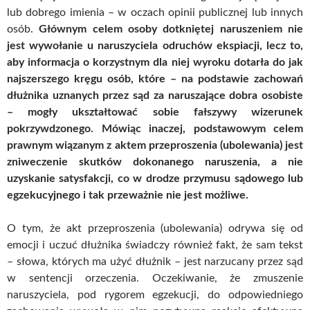
lub dobrego imienia – w oczach opinii publicznej lub innych
osób.
Głównym celem osoby dotkniętej naruszeniem nie
jest wywołanie u naruszyciela odruchów ekspiacji, lecz to,
aby informacja o korzystnym dla niej wyroku dotarła do jak
najszerszego kręgu osób, które – na podstawie zachowań
dłużnika uznanych przez sąd za naruszające dobra osobiste
– mogły ukształtować sobie fałszywy wizerunek
pokrzywdzonego. Mówiąc inaczej, podstawowym celem
prawnym wiązanym z aktem przeproszenia (ubolewania) jest
zniweczenie skutków dokonanego naruszenia, a nie
uzyskanie satysfakcji, co w drodze przymusu sądowego lub
egzekucyjnego i tak przeważnie nie jest możliwe.
O tym, że akt przeproszenia (ubolewania) odrywa się od
emocji i uczuć dłużnika świadczy również fakt, że sam tekst
– słowa, których ma użyć dłużnik – jest narzucany przez sąd
w sentencji orzeczenia. Oczekiwanie, że zmuszenie
naruszyciela, pod rygorem egzekucji, do odpowiedniego