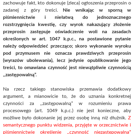
zachowuje fakt, kto dokonuje (zleca) ogłoszenia przeprosin o
zadanej z góry treści.
Nie wnikając w sporną w
piśmiennictwie i niełatwą do jednoznacznego
rozstrzygnięcia kwestię, czy wyrok nakazujący złożenie
przeprosin zastępuje oświadczenie woli na zasadach
określonych w art. 1047 k.p.c., na postawione pytanie
należy odpowiedzieć przecząco; skoro wykonanie wyroku
pod przymusem nie oznacza prawdziwych przeprosin
(wyrazów ubolewania), lecz jedynie opublikowanie jego
treści, to omawiana czynność jest niewątpliwie czynnością
,,zastępowalną”.
Na rzecz takiego stanowiska przemawia dodatkowy
argument, a mianowicie to, że do uznania konkretnej
czynności za ,,zastępowalną” w rozumieniu prawa
procesowego (art. 1049 k.p.c.) nie jest konieczne, aby
możliwe było dokonanie jej przez osobę inną niż dłużnik.
Z
semantycznego punktu widzenia, przyjęte w orzecznictwie i
piśmiennictwie określenie ,,czynność niezastępowalna”