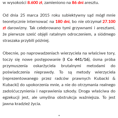
w wysokości
8.600 zł
, zamieniono na
86 dni
aresztu.
Od dnia 25 marca 2015 roku subiektywny sąd mógł mnie
teoretycznie internować na
180 dni
, bo nie otrzymał
27.100
zł
darowizny. Tak celebrowano tymi grzywnami i aresztami,
że pierwsze sześć objęli ratalnym odroczeniem, a siódmego
straszaka przybili później.
Obecnie, po naprowadzeniach wierzyciela na właściwe tory,
toczy się nowe postępowanie (
I Co 441/16
), ósma próba
przymuszenia oskarżyciela brutalnymi metodami do
poświadczenia nieprawdy. To są metody wierzyciela
(reprezentowanego przez radców prawnych Kubacki &
Kubacki) do upokorzenia mnie, a nie do otrzymania realnego
zadośćuczynienia i naprawienia szkody. Droga właściwa do
egzekucji jest, ale umyślna obstrukcja ważniejsza. To jest
jawna kradzież życia.
*