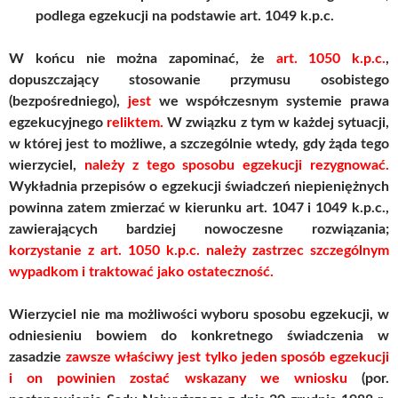
podlega egzekucji na podstawie art. 1049 k.p.c.
W końcu nie można zapominać, że
art. 1050 k.p.c.
,
dopuszczający stosowanie przymusu osobistego
(bezpośredniego),
jest
we współczesnym systemie prawa
egzekucyjnego
reliktem.
W związku z tym w każdej sytuacji,
w której jest to możliwe, a szczególnie wtedy, gdy żąda tego
wierzyciel,
należy z tego sposobu egzekucji rezygnować.
Wykładnia przepisów o egzekucji świadczeń niepieniężnych
powinna zatem zmierzać w kierunku art. 1047 i 1049 k.p.c.,
zawierających bardziej nowoczesne rozwiązania;
korzystanie z art. 1050 k.p.c. należy zastrzec szczególnym
wypadkom i traktować jako ostateczność.
Wierzyciel nie ma możliwości wyboru sposobu egzekucji, w
odniesieniu bowiem do konkretnego świadczenia w
zasadzie
zawsze właściwy jest tylko jeden sposób egzekucji
i on powinien zostać wskazany we wniosku
(por.