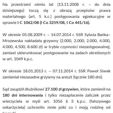
Na przestrzeni ośmiu lat (13.11.2008 r. – do dnia
dzisiejszego) toczą się z obrazą przepisów prawa
materialnego (art. 5 k.c.) postępowania egzekucyjne w
sprawie
I C 1062/08 (I Co 3259/08, I Co 441/16).
W okresie 05.08.2009 r. – 14.07.2014 r. SSR Sylwia Bańka–
Mrozewska nakładała grzywny (2.000, 2.000, 2.000, 4.000,
4.000, 4.500, 8.600 zł) w trybie czynności niezastępowalnej,
zamiast ukierunkować postępowanie na zadach określonych
w art. 1049 k.p.c.
W okresie 18.01.2013 r. – 07.11.2014 r. SSR Paweł Siwek
zamieniał niezasadne grzywny na areszt (łącznie 180 dni).
Sąd zasądził dłużnikowi
27.100 zł grzywien
, które zamienił na
180 dni internowania
i tylko niezapłacenie zaliczek przez
wierzyciela w myśl art. 1056 § 3 k.p.c. (fałszywego
oskarżyciela) uchroniło mnie póki co i moją rodzinę od