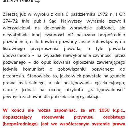
art. 479 i 480 k.c.).
Zresztą już w wyroku z dnia 6 października 1972 r., I CR
274/72 (nie publ.) Sąd Najwyższy wyraźnie zezwolił
wierzycielowi na dokonanie wprawdzie zbliżonej, ale
niewątpliwie innej czynności niż nakazana bezpośrednio
pozwanemu, o ile bowiem pozwany został zobowiązany do
listownego przeproszenia powoda, o tyle powoda
upoważniono – na wypadek niewykonania czynności przez
pozwanego – do opublikowania ogłoszenia zawierającego
jedynie komunikat o zobowiązaniu pozwanego do
przeprosin. Stanowisko to, jakkolwiek powstałe na gruncie
prawa materialnego, a nie postępowania egzekucyjnego,
rzutuje jednak na ocenę atrybutu ,,zastępowalności”
pewnych zachowań dla potrzeb samej egzekucji.
W końcu nie można zapominać, że art. 1050 k.p.c.,
dopuszczający stosowanie przymusu osobistego
(bezpośredniego), jest we współczesnym systemie prawa