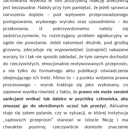
zachowania wywoła w nim pozytywną reakcję afektywną
jest bezzasadne. Należy przy tym pamiętać, że jeżeli sprawca
naruszenia dojdzie – pod wpływem przeprowadzonego
postępowania, wydanego wyroku oraz uzasadnienia – do
przekonania, iż pokrzywdzonemu należy się
zadośćuczynienie, to rozstrzygany problem egzekucyjny w
ogóle nie powstanie. Jeżeli natomiast dłużnik, pod groźbą
grzywny, zdecyduje się wypowiedzieć (oznajmić) nakazane
wyrazy, to i tak nie sposób zakładać, że tym samym dochodzi
do rzeczywistych, emocjonalnie motywowanych przeprosin,
a nie tylko do formalnego aktu publikacji oświadczenia
obejmującego ich treść. Mimo to – z punktu widzenia prawa
procesowego – wyrok traktuje się jako wykonany, co
zapewne wynika również z faktu, że
prawo nie może swoimi
sankcjami wnikać tak daleko w psychikę człowieka, aby
zmuszać go do określonych uczuć lub przeżyć.
Aktualne
staje się zatem pytanie, czy w sytuacji, w której instytucja
,,sądowych przeprosin” stanowi w istocie fikcję i ma
charakter pozorny, rzeczywiście doniosłe znaczenie