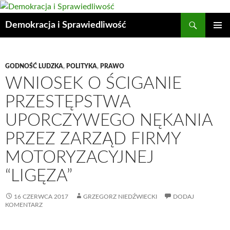
Przejdź
do
Szukaj
Demokracja i Sprawiedliwość
treści
MENU
GŁÓWN
GODNOŚĆ LUDZKA
,
POLITYKA
,
PRAWO
WNIOSEK O ŚCIGANIE
PRZESTĘPSTWA
UPORCZYWEGO NĘKANIA
PRZEZ ZARZĄD FIRMY
MOTORYZACYJNEJ
“LIGĘZA”
16 CZERWCA 2017
GRZEGORZ NIEDŹWIECKI
DODAJ
KOMENTARZ