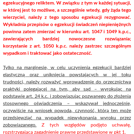
egzekucyjnego reliktem. W związku z tym w każdej sytuacji,
w której jest to możliwe, a szczególnie wtedy, gdy żąda tego
wierzyciel, należy z tego sposobu egzekucji rezygnować.
Wykładnia przepisów o egzekucji świadczeń niepieniężnych
powinna zatem zmierzać w kierunku art. 1047 i 1049 k.p.c.,
zawierających bardziej nowoczesne rozwiązania;
korzystanie z art. 1050 k.p.c. należy zastrzec szczególnym
wypadkom i traktować jako ostateczność.
Tylko na marginesie, w celu uczynienia egzekucji bardziej
elastyczną oraz uniknięcia powstających w jej toku
trudności, należy rozważyć wprowadzenie do orzecznictwa
praktyki polegającej na tym, aby sąd – wyrokując na
podstawie art. 24 k.c. i zobowiązując pozwanego do złożenia
stosownego oświadczenia – wskazywał jednocześnie,
oczywiście na wniosek powoda, czynność, którą ten może
przedsięwziąć na wypadek niewykonania wyroku przez
zobowiązanego.
Z tych względów podjęto uchwałę,
rozstrzygającą zagadnienie prawne przedstawione w pkt 1.