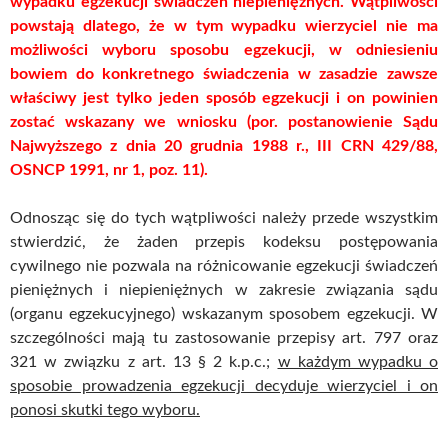
wypadku egzekucji świadczeń niepieniężnych. Wątpliwości
powstają dlatego, że w tym wypadku wierzyciel nie ma
możliwości wyboru sposobu egzekucji, w odniesieniu
bowiem do konkretnego świadczenia w zasadzie zawsze
właściwy jest tylko jeden sposób egzekucji i on powinien
zostać wskazany we wniosku (por. postanowienie Sądu
Najwyższego z dnia 20 grudnia 1988 r., III CRN 429/88,
OSNCP 1991, nr 1, poz. 11).
Odnosząc się do tych wątpliwości należy przede wszystkim
stwierdzić, że żaden przepis kodeksu postępowania
cywilnego nie pozwala na różnicowanie egzekucji świadczeń
pieniężnych i niepieniężnych w zakresie związania sądu
(organu egzekucyjnego) wskazanym sposobem egzekucji. W
szczególności mają tu zastosowanie przepisy art. 797 oraz
321 w związku z art. 13 § 2 k.p.c.;
w każdym wypadku o
sposobie prowadzenia egzekucji decyduje wierzyciel i on
ponosi skutki tego wyboru.