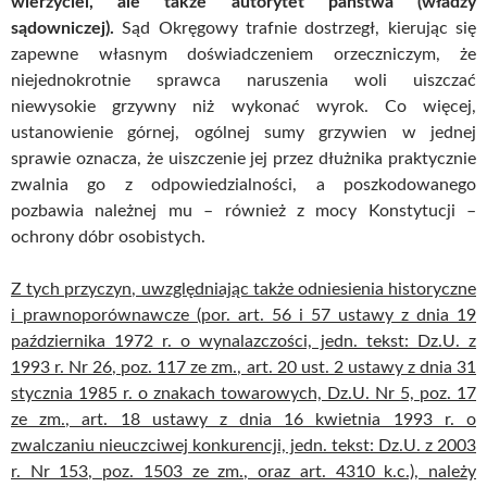
wierzyciel, ale także autorytet państwa (władzy
sądowniczej).
Sąd Okręgowy trafnie dostrzegł, kierując się
zapewne własnym doświadczeniem orzeczniczym, że
niejednokrotnie sprawca naruszenia woli uiszczać
niewysokie grzywny niż wykonać wyrok. Co więcej,
ustanowienie górnej, ogólnej sumy grzywien w jednej
sprawie oznacza, że uiszczenie jej przez dłużnika praktycznie
zwalnia go z odpowiedzialności, a poszkodowanego
pozbawia należnej mu – również z mocy Konstytucji –
ochrony dóbr osobistych.
Z tych przyczyn, uwzględniając także odniesienia historyczne
i prawnoporównawcze (por. art. 56 i 57 ustawy z dnia 19
października 1972 r. o wynalazczości, jedn. tekst: Dz.U. z
1993 r. Nr 26, poz. 117 ze zm., art. 20 ust. 2 ustawy z dnia 31
stycznia 1985 r. o znakach towarowych, Dz.U. Nr 5, poz. 17
ze zm., art. 18 ustawy z dnia 16 kwietnia 1993 r. o
zwalczaniu nieuczciwej konkurencji, jedn. tekst: Dz.U. z 2003
r. Nr 153, poz. 1503 ze zm., oraz art. 4310 k.c.), należy