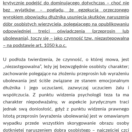
krytycznie podejść do dominującego dotychczas – choć nie
bez wyjątków – poglądu, że egzekucja orzeczonego
wyrokiem obowiązku dłużnika usunięcia skutków naruszenia
dóbr osobistych wierzyciela, polegającego na opublikowaniu
odpowiedniej treści oświadczenia (przeprosin lub
ubolewania), toczy się – jako czynność tzw. niezastępowalna
– na podstawie art. 1050 k.p.c.
U podłoża twierdzenia, że czynność, o której mowa, jest
,,niezastępowalna”, leży jej bezwzględnie osobisty charakter;
zachowanie polegające na złożeniu przeprosin lub wyrażeniu
ubolewania jest ściśle związane ze stanem emocjonalnym
dłużnika i jego uczuciami, zazwyczaj uczuciem żalu i
współczucia. Z punktu widzenia psychologii teza ta ma
charakter niepodważalny, w aspekcie jurydycznym traci
jednak swą doniosłość, gdyż z punktu widzenia prawnego
istotą przeprosin (wyrażenia ubolewania) jest w omawianym
wypadku przede wszystkim skorygowanie obrazu osoby
dotkniętej naruszeniem dobra osobistego – najczęściej czci