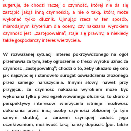
sugeruje, że chodzi raczej o czynność, której nie da się
zastąpić jakąś inną czynnością, a nie o taką, którą może
wykonać tylko dłużnik. Ujmując rzecz w ten sposób,
miarodajnym kryterium dla oceny, czy nakazana wyrokiem
czynność jest ,,zastępowalna”, staje się prawny, a niekiedy
także gospodarczy interes wierzyciela.
W rozważanej sytuacji interes pokrzywdzonego na ogół
przemawia za tym, żeby ogłoszenie o treści wyroku uznać za
czynność ,,zastępowalną”; chodzi o to, żeby ukazało się ono
jak najszybciej i stanowiło surogat oświadczenia złożonego
przez samego naruszyciela. Innymi słowy, nawet przy
przyjęciu, że czynność nakazana wyrokiem może być
wykonana tylko przez egzekwowanego dłużnika, to skoro z
perspektywy interesów wierzyciela istnieje możliwość
dokonania przez inną osobę czynności zbliżonej (o tym
samym skutku), a zarazem czyniącej zadość jego
oczekiwaniom, możliwość taką należy dopuścić (por. także