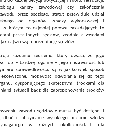
niu do każdej decyzji dotyczącej naboru, rekrutacji,
rzebiegu kariery zawodowej czy zakończenia
awodu przez sędziego, statut przewiduje udział
ależnego od organów władzy wykonawczej i
, w którym co najmniej połowa zasiadających to
erani przez innych sędziów, zgodnie z zasadami
jak najszerszą reprezentację sędziów.
feruje każdemu sędziemu, który uważa, że jego
a, lub – bardziej ogólnie – jego niezawisłość lub
ymiaru sprawiedliwości, są w jakikolwiek sposób
 lekceważone, możliwość odwołania się do tego
organu, dysponującego skutecznymi środkami dla
stniałej sytuacji bądź dla zaproponowania środków
onywaniu zawodu sędziowie muszą być dostępni i
i, dbać o utrzymanie wysokiego poziomu wiedzy
ymaganego w każdych okolicznościach dla