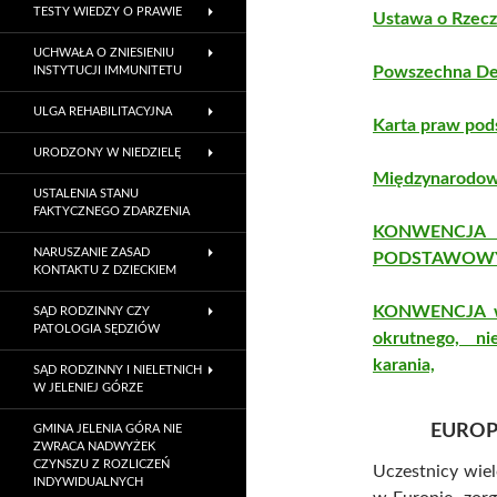
TESTY WIEDZY O PRAWIE
Ustawa o Rzecz
UCHWAŁA O ZNIESIENIU
Powszechna De
INSTYTUCJI IMMUNITETU
ULGA REHABILITACYJNA
Karta praw pod
URODZONY W NIEDZIELĘ
Międzynarodowy
USTALENIA STANU
FAKTYCZNEGO ZDARZENIA
KONWENCJ
NARUSZANIE ZASAD
PODSTAWOWY
KONTAKTU Z DZIECKIEM
KONWENCJA w s
SĄD RODZINNY CZY
PATOLOGIA SĘDZIÓW
okrutnego, ni
karania,
SĄD RODZINNY I NIELETNICH
W JELENIEJ GÓRZE
EUROP
GMINA JELENIA GÓRA NIE
ZWRACA NADWYŻEK
CZYNSZU Z ROZLICZEŃ
Uczestnicy wie
INDYWIDUALNYCH