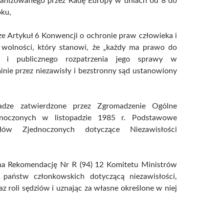
ganizowanego przez Radę Europy w dniach od 8 do
oku,
e Artykuł 6 Konwencji o ochronie praw człowieka i
wolności, który stanowi, że „każdy ma prawo do
go i publicznego rozpatrzenia jego sprawy w
nie przez niezawisły i bezstronny sąd ustanowiony
dze zatwierdzone przez Zgromadzenie Ogólne
noczonych w listopadzie 1985 r. Podstawowe
ów Zjednoczonych dotyczące Niezawisłości
na Rekomendację Nr R (94) 12 Komitetu Ministrów
 państw członkowskich dotyczącą niezawisłości,
az roli sędziów i uznając za własne określone w niej