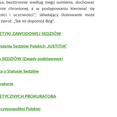
wa, bezstronnie według mego sumienia, dochować
wnie chronionej, a w postępowaniu kierować się
ści i uczciwości.”; składający ślubowanie może
zwrot: „Tak mi dopomóż Bóg”.
 ETYKI ZAWODOWEJ SĘDZIÓW
yszenia Sędziów Polskich „IUSTITIA”
 SĘDZIÓW (Zasady podstawowe)
a o Statusie Sędziów
raturze
 ETYCZNYCH PROKURATORA
czypospolitej Polskiej