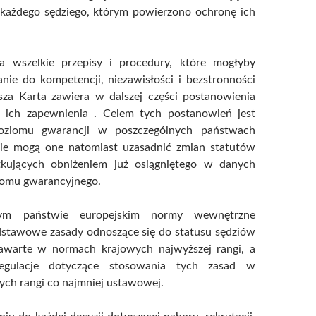
każdego sędziego, którym powierzono ochronę ich
a wszelkie przepisy i procedury, które mogłyby
nie do kompetencji, niezawisłości i bezstronności
jsza Karta zawiera w dalszej części postanowienia
 ich zapewnienia . Celem tych postanowień jest
poziomu gwarancji w poszczególnych państwach
Nie mogą one natomiast uzasadnić zmian statutów
tkujących obniżeniem już osiągniętego w danych
omu gwarancyjnego.
m państwie europejskim normy wewnętrzne
dstawowe zasady odnoszące się do statusu sędziów
awarte w normach krajowych najwyższej rangi, a
regulacje dotyczące stosowania tych zasad w
ch rangi co najmniej ustawowej.