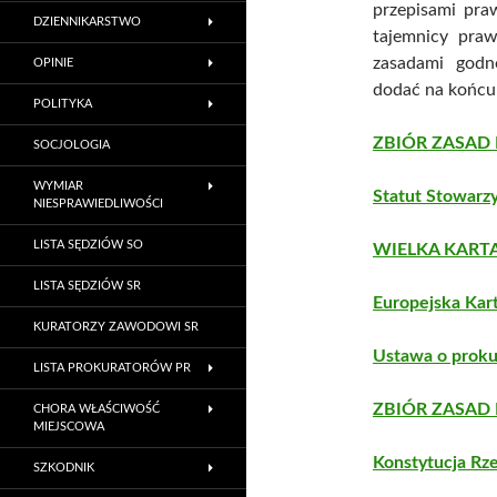
przepisami pra
DZIENNIKARSTWO
tajemnicy pra
zasadami godno
OPINIE
dodać na końcu 
POLITYKA
ZBIÓR ZASAD
SOCJOLOGIA
WYMIAR
Statut Stowarz
NIESPRAWIEDLIWOŚCI
LISTA SĘDZIÓW SO
WIELKA KARTA
LISTA SĘDZIÓW SR
Europejska Kart
KURATORZY ZAWODOWI SR
Ustawa o proku
LISTA PROKURATORÓW PR
ZBIÓR ZASAD
CHORA WŁAŚCIWOŚĆ
MIEJSCOWA
Konstytucja Rze
SZKODNIK