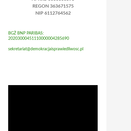
REGON 363671575
NIP 6112764562
BGŻ BNP PARIBAS:
20203000451110000004285690
sekretariat@demokracjaisprawiedliwosc.pl