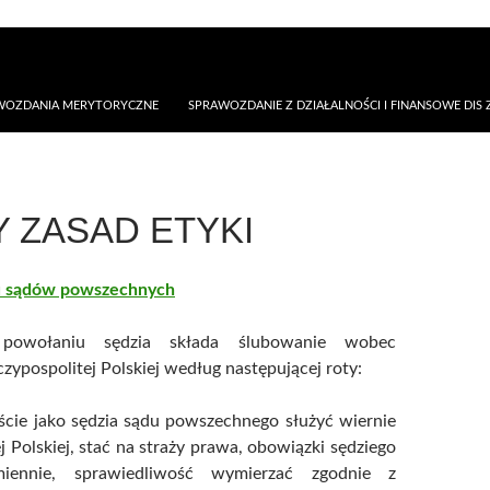
AWOZDANIA MERYTORYCZNE
SPRAWOZDANIE Z DZIAŁALNOŚCI I FINANSOWE DIS Z
Y ZASAD ETYKI
u sądów powszechnych
owołaniu sędzia składa ślubowanie wobec
zypospolitej Polskiej według następującej roty:
ście jako sędzia sądu powszechnego służyć wiernie
j Polskiej, stać na straży prawa, obowiązki sędziego
miennie, sprawiedliwość wymierzać zgodnie z