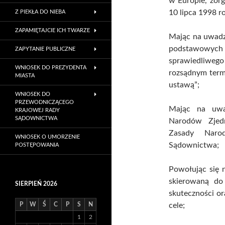
w Europie, zor
10 lipca 1998 r
Z PIEKŁA DO NIEBA
ZAPAMIĘTAJCIE ICH TWARZE
Mając na uwadz
podstawowych 
ZAPYTANIE PUBLICZNE
sprawiedliwe
WNIOSEK DO PREZYDENTA
rozsądnym termi
MIASTA
ustawą”;
WNIOSEK DO
PRZEWODNICZĄCEGO
Mając na uwa
KRAJOWEJ RADY
SĄDOWNICTWA
Narodów Zjed
Zasady Narod
WNIOSEK O UMORZENIE
Sądownictwa;
POSTĘPOWANIA
Powołując się 
skierowaną do
SIERPIEŃ 2026
skuteczności or
P
W
Ś
C
P
S
N
cele;
1
2