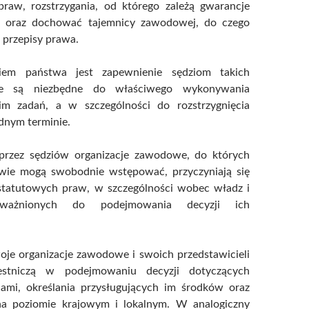
spraw, rozstrzygania, od którego zależą gwarancje
k oraz dochować tajemnicy zawodowej, do czego
 przepisy prawa.
iem państwa jest zapewnienie sędziom takich
re są niezbędne do właściwego wykonywania
im zadań, a w szczególności do rozstrzygnięcia
dnym terminie.
przez sędziów organizacje zawodowe, do których
wie mogą swobodnie wstępować, przyczyniają się
statutowych praw, w szczególności wobec władz i
ważnionych do podejmowania decyzji ich
oje organizacje zawodowe i swoich przedstawicieli
estniczą w podejmowaniu decyzji dotyczących
dami, określania przysługujących im środków oraz
 na poziomie krajowym i lokalnym. W analogiczny