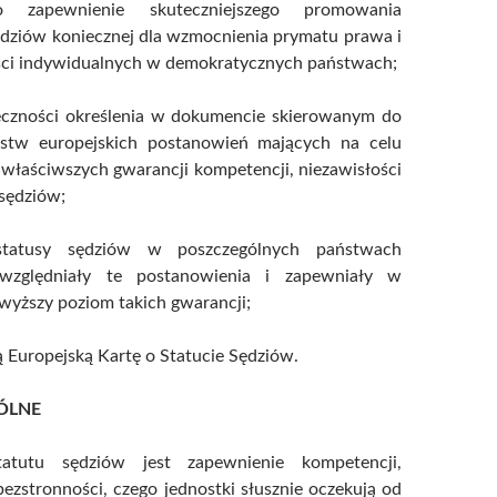
zapewnienie skuteczniejszego promowania
ędziów koniecznej dla wzmocnienia prymatu prawa i
ci indywidualnych w demokratycznych państwach;
czności określenia w dokumencie skierowanym do
ństw europejskich postanowień mających na celu
właściwszych gwarancji kompetencji, niezawisłości
 sędziów;
statusy sędziów w poszczególnych państwach
uwzględniały te postanowienia i zapewniały w
jwyższy poziom takich gwarancji;
zą Europejską Kartę o Statucie Sędziów.
ÓLNE
atutu sędziów jest zapewnienie kompetencji,
 bezstronności, czego jednostki słusznie oczekują od