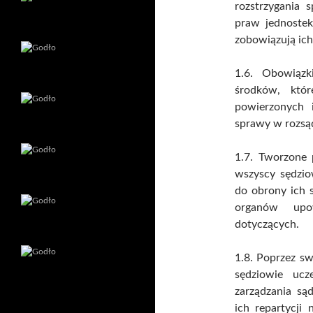
rozstrzygania 
praw jednoste
zobowiązują ich
1.6. Obowiązk
środków, któ
powierzonych 
sprawy w rozsą
1.7. Tworzone 
wszyscy sędzio
do obrony ich 
organów upo
dotyczących.
1.8. Poprzez sw
sędziowie ucz
zarządzania są
ich repartycji