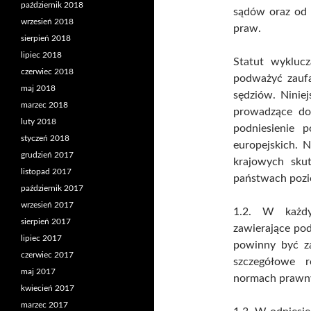
październik 2018
sądów oraz od 
wrzesień 2018
praw.
sierpień 2018
lipiec 2018
Statut wyklucz
czerwiec 2018
podważyć zaufa
maj 2018
sędziów. Ninie
marzec 2018
prowadzące do
luty 2018
podniesienie 
styczeń 2018
europejskich. 
grudzień 2017
krajowych sku
listopad 2017
państwach pozi
październik 2017
wrzesień 2017
1.2. W każdy
sierpień 2017
zawierające po
lipiec 2017
powinny być z
czerwiec 2017
szczegółowe 
maj 2017
normach prawny
kwiecień 2017
marzec 2017