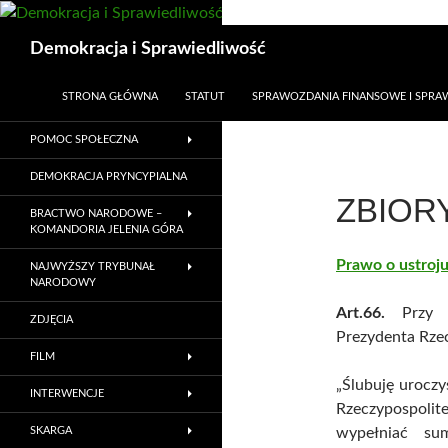
Przejdź
do
Szukaj
Demokracja i Sprawiedliwość
treści
STRONA GŁÓWNA
STATUT
SPRAWOZDANIA FINANSOWE I SPR
POMOC SPOŁECZNA
DEMOKRACJA PRYNCYPIALNA
ZBIOR
BRACTWO NARODOWE –
KOMANDORIA JELENIA GÓRA
Prawo o ustroj
NAJWYŻSZY TRYBUNAŁ
NARODOWY
Art.66.
Przy p
ZDJĘCIA
Prezydenta Rzec
FILM
„Ślubuję uroczy
INTERWENCJE
Rzeczypospolite
SKARGA
wypełniać su