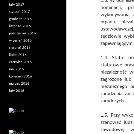
1.3. W odniesie
luty 2017
nominacji, p
styczeń 2017
wykonywania z
grudzień 2016
organu, niez
listopad 2016
ustawodawczej
październik 2016
sędziowie wybi
wrzesień 2016
zapewniającymi 
sierpień 2016
lipiec 2016
1.4. Statut o
czerwiec 2016
statutowe praw
maj 2016
niezależność w
kwiecień 2016
zagrożone lub
marzec 2016
niezależnego 
luty 2016
zaradzenia zai
zaradczych.
1.5. Przy wyk
szanować ludz
zawodowej w