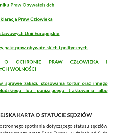
niku Praw Obywatelskich
klaracja Praw Człowieka
stawowych Unii Europejskiej
 pakt praw obywatelskich i politycznych
A O OCHRONIE PRAW CZŁOWIEKA I
CH WOLNOŚCI
prawie zakazu stosowania tortur oraz innego
eludzkiego lub poniżającego traktowania albo
EJSKA KARTA O STATUCIE SĘDZIÓW
lostronnego spotkania dotyczącego statusu sędziów