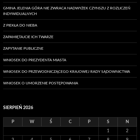
GMINA JELENIA GÓRA NIE ZWRACA NADWYŻEK CZYNSZU Z ROZLICZEŃ
INDYWIDUALNYCH
Z PIEKŁA DO NIEBA
ZAPAMIĘTAJCIE ICH TWARZE
ZAPYTANIE PUBLICZNE
WNIOSEK DO PREZYDENTA MIASTA
WNIOSEK DO PRZEWODNICZĄCEGO KRAJOWEJ RADY SĄDOWNICTWA
WNIOSEK O UMORZENIE POSTĘPOWANIA
SIERPIEŃ 2026
P
W
Ś
C
P
S
N
1
2