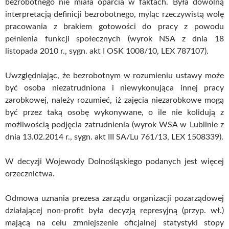
bezrobotnego nie miała oparcia w faktach. Była dowolną
interpretacją definicji bezrobotnego, myląc rzeczywistą wolę
pracowania z brakiem gotowości do pracy z powodu
pełnienia funkcji społecznych (wyrok NSA z dnia 18
listopada 2010 r., sygn. akt I OSK 1008/10, LEX 787107).
Uwzględniając, że bezrobotnym w rozumieniu ustawy może
być osoba niezatrudniona i niewykonująca innej pracy
zarobkowej, należy rozumieć, iż zajęcia niezarobkowe mogą
być przez taką osobę wykonywane, o ile nie kolidują z
możliwością podjęcia zatrudnienia (wyrok WSA w Lublinie z
dnia 13.02.2014 r., sygn. akt III SA/Lu 761/13, LEX 1508339).
W decyzji Wojewody Dolnośląskiego podanych jest więcej
orzecznictwa.
Odmowa uznania prezesa zarządu organizacji pozarządowej
działającej non-profit była decyzją represyjną (przyp. wł.)
mającą na celu zmniejszenie oficjalnej statystyki stopy