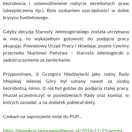
bezrobocia i uniemożliwienie nabycie określonych praw
(ubezpieczenia itp.). Była szukaniem oszczędności w dobie
kryzysu budżetowego.
Gdyby decyzja Starosty Jeleniogórskiego została utrzymana
w mocy, to wykazałbym gotowość do podjęcia pracy
okupując Powiatowy Urząd Pracy i składając pozew cywilny
przeciwko Skarbowi Państwa – Starosta Jeleniogórski o
zadośćuczynienie za zaniechanie.
Przypominam, iż Grzegorz Niedźwiecki jako radny Rady
Miejskiej Jeleniej Góry był uznany nawet za osobą
bezrobotną mimo, iż nie był gotów do podjęcia stałej pracy.
Musiał uczestniczyć w posiedzeniach Rady oraz komisji, w
których zasiadał, a na dodatek pobierał diety.
Czekam na zaproszenie mnie do PUP…
https://demokracjaisprawiedliwosc.pl/2016/11/25/prezes-