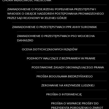
CHORA WŁAŚCIWOŚĆ MIEJSCOWA
ZAWIADOMIENIE O PODEJRZENIU POPEŁNIENIA PRZESTĘPSTW I
WNIOSEK O OBJĘCIE NADZOREM POSTĘPOWANIA PROWADZONEGO
PRZEZ SĄD REJONOWY W JELENIEJ GÓRZE
ZAWIADOMIENIE O PRZESTĘPSTWACH PPR ANNY SUROWIAK
ZAWIADOMIENIE O PRZESTĘPSTWACH PSO WOJCIECHA
DAMASZKO
OCENA DOTYCHCZASOWYCH RZĄDÓW
PODMIOTY WALCZĄCE Z BEZPRAWIEM W PRAWIE
PODSTAWOWE ZASADY OBOWIĄZUJĄCEGO PRAWA
PROŚBA BOGUSŁAWA BIEDRZYŃSKIEGO
ŻEROWANIE NA KRZYWDZIE LUDZKIEJ
PROŚBA O INTERWENCJĘ
PROŚBA O WSPARCIE PROŚBY DO
PREZYDENTA POROSZENKI O ZWROT