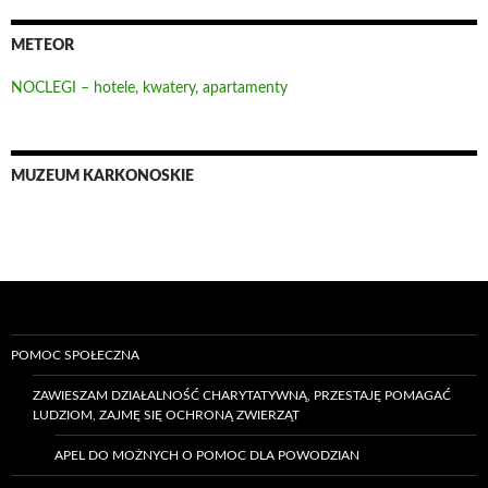
METEOR
NOCLEGI – hotele, kwatery, apartamenty
MUZEUM KARKONOSKIE
POMOC SPOŁECZNA
ZAWIESZAM DZIAŁALNOŚĆ CHARYTATYWNĄ, PRZESTAJĘ POMAGAĆ
LUDZIOM, ZAJMĘ SIĘ OCHRONĄ ZWIERZĄT
APEL DO MOŻNYCH O POMOC DLA POWODZIAN