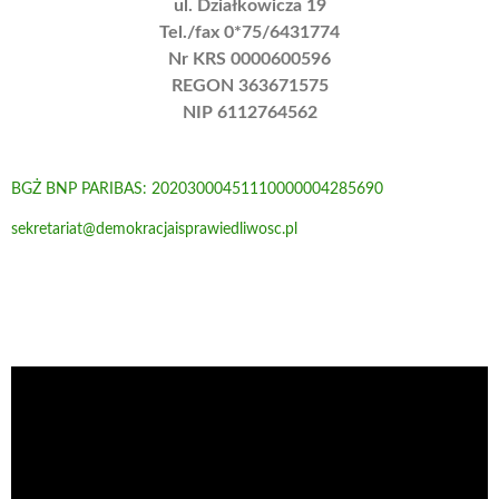
ul. Działkowicza 19
Tel./fax 0*75/6431774
Nr KRS 0000600596
REGON 363671575
NIP 6112764562
BGŻ BNP PARIBAS: 20203000451110000004285690
sekretariat@demokracjaisprawiedliwosc.pl