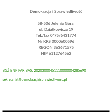
Demokracja i Sprawiedliwość
58-506 Jelenia Góra,
ul. Działkowicza 19
Tel./fax 0*75/6431774
Nr KRS 0000600596
REGON 363671575
NIP 6112764562
BGŻ BNP PARIBAS: 20203000451110000004285690
sekretariat@demokracjaisprawiedliwosc.pl