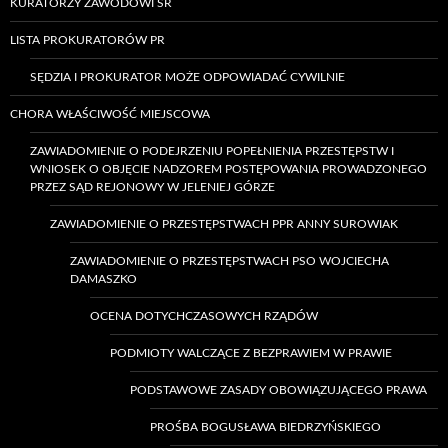
KURATORZY ZAWODOWI SR
LISTA PROKURATORÓW PR
SĘDZIA I PROKURATOR MOŻE ODPOWIADAĆ CYWILNIE
CHORA WŁAŚCIWOŚĆ MIEJSCOWA
ZAWIADOMIENIE O PODEJRZENIU POPEŁNIENIA PRZESTĘPSTW I
WNIOSEK O OBJĘCIE NADZOREM POSTĘPOWANIA PROWADZONEGO
PRZEZ SĄD REJONOWY W JELENIEJ GÓRZE
ZAWIADOMIENIE O PRZESTĘPSTWACH PPR ANNY SUROWIAK
ZAWIADOMIENIE O PRZESTĘPSTWACH PSO WOJCIECHA
DAMASZKO
OCENA DOTYCHCZASOWYCH RZĄDÓW
PODMIOTY WALCZĄCE Z BEZPRAWIEM W PRAWIE
PODSTAWOWE ZASADY OBOWIĄZUJĄCEGO PRAWA
PROŚBA BOGUSŁAWA BIEDRZYŃSKIEGO