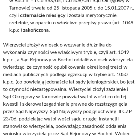
w Bochni – I Co 563/05, I Co 508/06 i Sąd Okręgowy w
Tarnowie) trwała od 25 listopada 2005 r. do 15.01.2007 r.,
czyli
czternaście miesięcy
i została merytorycznie,
rzetelnie, w oparciu o właściwe przepisy prawa (art. 1049
k.p.c.)
zakończona
.
Wierzyciel złożył wniosek o wezwanie dłużnika do
wykonania czynności we właściwym trybie, czyli art. 1049
k.p.c., a Sąd Rejonowy w Bochni oddalił wniosek wierzyciela
twierdząc, że czynność opublikowania określonej treści w
mediach publicznych podlega egzekucji w trybie art. 1050
k.p.c. (co powielają jedenaście lat sądy jeleniogórskie), bo jest
to czynność niezastępowalna. Wierzyciel złożył zażalenie i
Sąd Okręgowy w Tarnowie powziął wątpliwości co do tej
kwestii i skierował zagadnienie prawne do rozstrzygnięcia
przez Sąd Najwyższy. Sąd Najwyższy podjął uchwałę III CZP
23/06, podzielając wątpliwości sądu drugiej instancji i
stanowisko wierzyciela, podważając zasadność oddalenia
wniosku wierzyciela przez Sąd Rejonowy w Bochni. Wobec