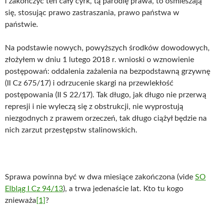
i zakończyć ten cały cyrk, tą parodię prawa, to ośmieszają
się, stosując prawo zastraszania, prawo państwa w
państwie.
Na podstawie nowych, powyższych środków dowodowych,
złożyłem w dniu 1 lutego 2018 r. wnioski o wznowienie
postępowań: oddalenia zażalenia na bezpodstawną grzywnę
(II Cz 675/17) i odrzucenie skargi na przewlekłość
postępowania (II S 22/17). Tak długo, jak długo nie przerwą
represji i nie wyleczą się z obstrukcji, nie wyprostują
niezgodnych z prawem orzeczeń, tak długo ciążył będzie na
nich zarzut przestępstw stalinowskich.
Sprawa powinna być w dwa miesiące zakończona (vide
SO
Elbląg I Cz 94/13
), a trwa jedenaście lat. Kto tu kogo
znieważa
[1]
?