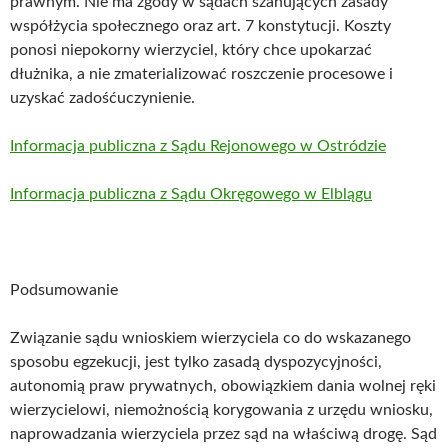
prawnym. Nie ma zgody w sądach szanujących zasady
współżycia społecznego oraz art. 7 konstytucji. Koszty
ponosi niepokorny wierzyciel, który chce upokarzać
dłużnika, a nie zmaterializować roszczenie procesowe i
uzyskać zadośćuczynienie.
Informacja publiczna z Sądu Rejonowego w Ostródzie
Informacja publiczna z Sądu Okręgowego w Elblągu
Podsumowanie
Związanie sądu wnioskiem wierzyciela co do wskazanego
sposobu egzekucji, jest tylko zasadą dyspozycyjności,
autonomią praw prywatnych, obowiązkiem dania wolnej ręki
wierzycielowi, niemożnością korygowania z urzędu wniosku,
naprowadzania wierzyciela przez sąd na właściwą drogę. Sąd