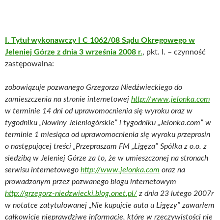
I. Tytuł wykonawczy I C 1062/08 Sądu Okręgowego w
Jeleniej Górze z dnia 3 września 2008 r.
, pkt. I. – czynność
zastępowalna:
zobowiązuje pozwanego Grzegorza Niedźwieckiego do
zamieszczenia na stronie internetowej
http://www.jelonka.com
w terminie 14 dni od uprawomocnienia się wyroku oraz w
tygodniku „Nowiny Jeleniogórskie” i tygodniku „Jelonka.com” w
terminie 1 miesiąca od uprawomocnienia się wyroku przeprosin
o następującej treści „Przepraszam FM „Ligęza” Spółka z o.o. z
siedzibą w Jeleniej Górze za to, że w umieszczonej na stronach
serwisu internetowego
http://www.jelonka.com
oraz na
prowadzonym przez pozwanego blogu internetowym
http://grzegorz-niedzwiecki.blog.onet.pl/
z dnia 23 lutego 2007r
w notatce zatytułowanej „Nie kupujcie auta u Ligęzy” zawarłem
całkowicie nieprawdziwe informacje, które w rzeczywistości nie