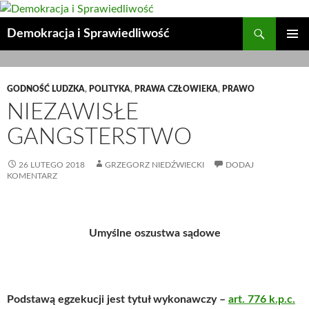
Przejdź
do
Szukaj
Demokracja i Sprawiedliwość
treści
MENU
GŁÓWN
GODNOŚĆ LUDZKA
,
POLITYKA
,
PRAWA CZŁOWIEKA
,
PRAWO
NIEZAWISŁE
GANGSTERSTWO
26 LUTEGO 2018
GRZEGORZ NIEDŹWIECKI
DODAJ
KOMENTARZ
Umyślne oszustwa sądowe
Podstawą egzekucji jest tytuł wykonawczy –
art. 776 k.p.c.