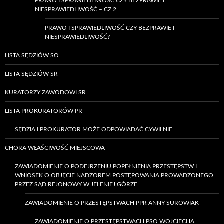
PRAWO I SPRAWIEDLIWOŚĆ CZY BEZPRAWIE I
NIESPRAWIEDLIWOŚĆ – CZ.2
PRAWO I SPRAWIEDLIWOŚĆ CZY BEZPRAWIE I
NIESPRAWIEDLIWOŚĆ?
LISTA SĘDZIÓW SO
LISTA SĘDZIÓW SR
KURATORZY ZAWODOWI SR
LISTA PROKURATORÓW PR
SĘDZIA I PROKURATOR MOŻE ODPOWIADAĆ CYWILNIE
CHORA WŁAŚCIWOŚĆ MIEJSCOWA
ZAWIADOMIENIE O PODEJRZENIU POPEŁNIENIA PRZESTĘPSTW I
WNIOSEK O OBJĘCIE NADZOREM POSTĘPOWANIA PROWADZONEGO
PRZEZ SĄD REJONOWY W JELENIEJ GÓRZE
ZAWIADOMIENIE O PRZESTĘPSTWACH PPR ANNY SUROWIAK
ZAWIADOMIENIE O PRZESTĘPSTWACH PSO WOJCIECHA