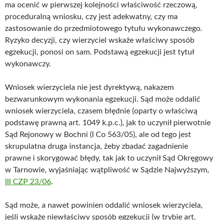
ma ocenić w pierwszej kolejności właściwość rzeczową,
proceduralną wniosku, czy jest adekwatny, czy ma
zastosowanie do przedmiotowego tytułu wykonawczego.
Ryzyko decyzji, czy wierzyciel wskaże właściwy sposób
egzekucji, ponosi on sam. Podstawą egzekucji jest tytuł
wykonawczy.
Wniosek wierzyciela nie jest dyrektywą, nakazem
bezwarunkowym wykonania egzekucji. Sąd może oddalić
wniosek wierzyciela, czasem błędnie (oparty o właściwą
podstawę prawną art. 1049 k.p.c.), jak to uczynił pierwotnie
Sąd Rejonowy w Bochni (I Co 563/05), ale od tego jest
skrupulatna druga instancja, żeby zbadać zagadnienie
prawne i skorygować błędy, tak jak to uczynił Sąd Okręgowy
w Tarnowie, wyjaśniając wątpliwość w Sądzie Najwyższym,
III CZP 23/06
.
Sąd może, a nawet powinien oddalić wniosek wierzyciela,
jeśli wskaże niewłaściwy sposób egzekucji (w trybie art.