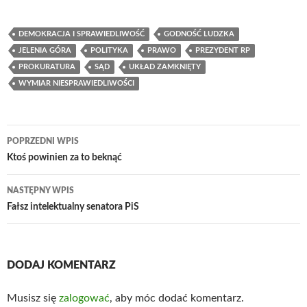
DEMOKRACJA I SPRAWIEDLIWOŚĆ
GODNOŚĆ LUDZKA
JELENIA GÓRA
POLITYKA
PRAWO
PREZYDENT RP
PROKURATURA
SĄD
UKŁAD ZAMKNIĘTY
WYMIAR NIESPRAWIEDLIWOŚCI
Nawigacja
POPRZEDNI WPIS
wpisu
Ktoś powinien za to beknąć
NASTĘPNY WPIS
Fałsz intelektualny senatora PiS
DODAJ KOMENTARZ
Musisz się
zalogować
, aby móc dodać komentarz.