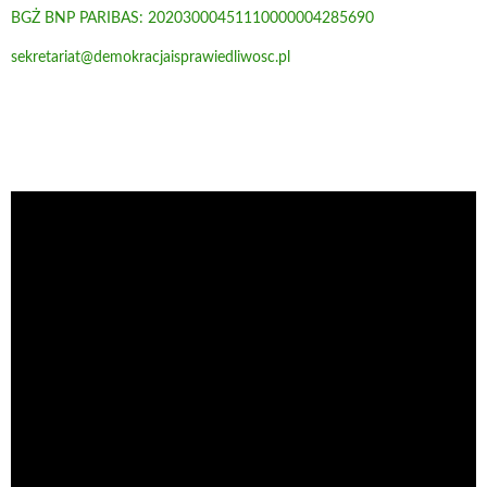
BGŻ BNP PARIBAS: 20203000451110000004285690
sekretariat@demokracjaisprawiedliwosc.pl