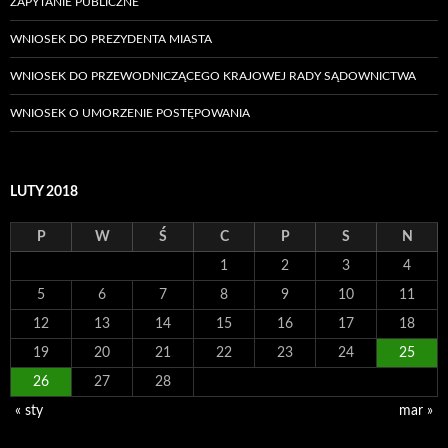
ZAPYTANIE PUBLICZNE
WNIOSEK DO PREZYDENTA MIASTA
WNIOSEK DO PRZEWODNICZĄCEGO KRAJOWEJ RADY SĄDOWNICTWA
WNIOSEK O UMORZENIE POSTĘPOWANIA
LUTY 2018
P
W
Ś
C
P
S
N
1
2
3
4
5
6
7
8
9
10
11
12
13
14
15
16
17
18
19
20
21
22
23
24
25
26
27
28
« sty
mar »