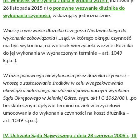
III. Wniosek wierzyciela z dnia 8 grudnia 2015 r.
(datowany
26 listopada 2015 r.)
o ponowne wezwanie dłużnika do
wykonania czynności
, wskazujący jednoznacznie:
Wnoszę o wezwanie dłużnika Grzegorza Niedźwieckiego do
wykonania zobowiązania
(…sąd, w którego okręgu czynność
ma być wykonana, na wniosek wierzyciela wezwie dłużnika
do jej wykonania w wyznaczonym terminie – art. 1049
k.p.c.).
W razie ponownego niewykonania przez dłużnika czynności –
wnoszę o zastosowanie środków w celu wyegzekwowania
obowiązku nałożonego na dłużnika prawomocnym wyrokiem
Sądu Okręgowego w Jeleniej Górze, sygn. akt I C 1062/08
(…po
bezskutecznym upływie terminu udzieli wierzycielowi
umocowania do wykonania czynności na koszt dłużnika –
art. 1049 k.p.c.).
IV. Uchwała Sądu Najwyższego z dnia 28 czerwca 2006 r., III