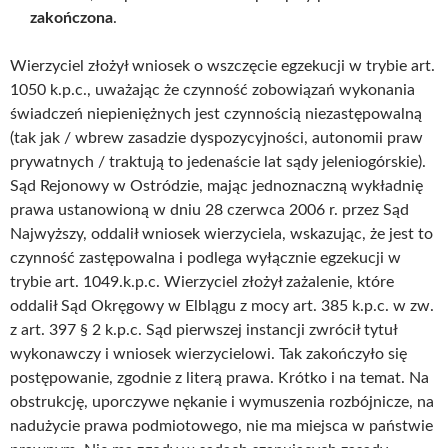
zakończona
.
Wierzyciel złożył wniosek o wszczęcie egzekucji w trybie art.
1050 k.p.c., uważając że czynność zobowiązań wykonania
świadczeń niepieniężnych jest czynnością niezastępowalną
(tak jak / wbrew zasadzie dyspozycyjności, autonomii praw
prywatnych / traktują to jedenaście lat sądy jeleniogórskie).
Sąd Rejonowy w Ostródzie, mając jednoznaczną wykładnię
prawa ustanowioną w dniu 28 czerwca 2006 r. przez Sąd
Najwyższy, oddalił wniosek wierzyciela, wskazując, że jest to
czynność zastępowalna i podlega wyłącznie egzekucji w
trybie art. 1049.k.p.c. Wierzyciel złożył zażalenie, które
oddalił Sąd Okręgowy w Elblągu z mocy art. 385 k.p.c. w zw.
z art. 397 § 2 k.p.c. Sąd pierwszej instancji zwrócił tytuł
wykonawczy i wniosek wierzycielowi. Tak zakończyło się
postępowanie, zgodnie z literą prawa. Krótko i na temat. Na
obstrukcję, uporczywe nękanie i wymuszenia rozbójnicze, na
nadużycie prawa podmiotowego, nie ma miejsca w państwie