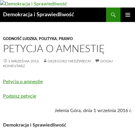
Przejdź
do
Szukaj
Demokracja i Sprawiedliwość
treści
MENU
GŁÓWN
GODNOŚĆ LUDZKA
,
POLITYKA
,
PRAWO
PETYCJA O AMNESTIĘ
1 WRZEŚNIA 2016
GRZEGORZ NIEDŹWIECKI
DODAJ
KOMENTARZ
Petycja o amnestię
Podpisz petycję
Jelenia Góra, dnia 1 września 2016 r.
Demokracja i Sprawiedliwość