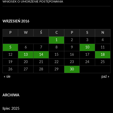
WNIOSEK O UMORZENIE POSTĘPOWANIA
WRZESIEŃ 2016
P
W
Ś
C
P
S
N
1
2
3
4
5
6
7
8
9
10
11
12
13
14
15
16
17
18
19
20
21
22
23
24
25
26
27
28
29
30
« sie
paź »
ARCHIWA
lipiec 2025