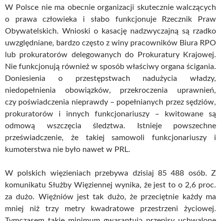
W Polsce nie ma obecnie organizacji skutecznie walczących
o prawa człowieka i słabo funkcjonuje Rzecznik Praw
Obywatelskich. Wnioski o kasację nadzwyczajną są rzadko
uwzględniane, bardzo często z winy pracowników Biura RPO
lub prokuratorów delegowanych do Prokuratury Krajowej.
Nie funkcjonują również w sposób właściwy organa ścigania.
Doniesienia o przestępstwach nadużycia władzy,
niedopełnienia obowiązków, przekroczenia uprawnień,
czy poświadczenia nieprawdy – popełnianych przez sędziów,
prokuratorów i innych funkcjonariuszy – kwitowane są
odmową wszczęcia śledztwa. Istnieje powszechne
przeświadczenie, że takiej samowoli funkcjonariuszy i
kumoterstwa nie było nawet w PRL.
W polskich więzieniach przebywa dzisiaj 85 488 osób. Z
komunikatu Służby Więziennej wynika, że jest to o 2,6 proc.
za dużo. Więźniów jest tak dużo, że przeciętnie każdy ma
mniej niż trzy metry kwadratowe przestrzeni życiowej.
Tymczasem takie minimum gwarantują przepisy uchwalone