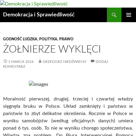
Przejdź
do
Szukaj
Demokracja i Sprawiedliwość
treści
MENU
GŁÓWN
GODNOŚĆ LUDZKA
,
POLITYKA
,
PRAWO
ŻOŁNIERZE WYKLĘCI
1 MARCA 2016
GRZEGORZ NIEDŹWIECKI
DODAJ
KOMENTARZ
Moralność pierwszej, drugiej, trzeciej i czwartej władzy
sięgnęła bruku w Polsce. Układ zamknięty i państwo w
państwie to zbyt delikatne określenia. Rocznie w Polsce w
wyniku samobójstw (według oficjalnych danych) umiera
ponad 6 tys. osób. To nie w wyniku chorego społeczeństwa.
Władza zna problem. Do Biura Interwencyjnej Pomocy