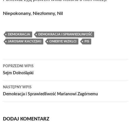
Niepokonany, Niezłomny, Nil
DEMOKRACJA
DEMOKRACJA I SPRAWIEDLIWOŚĆ
JAROSAW KACYZ}SKI
ONIERYE WZKLCI
PIS
Nawigacja
POPRZEDNI WPIS
wpisu
Sejm Dolnośląski
NASTĘPNY WPIS
Demokracja i Sprawiedliwość Marianowi Zagórnemu
DODAJ KOMENTARZ