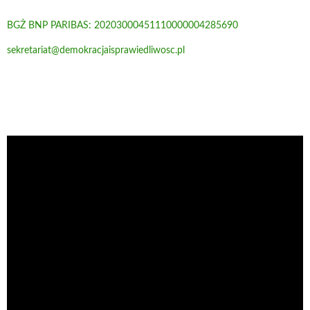
BGŻ BNP PARIBAS: 20203000451110000004285690
sekretariat@demokracjaisprawiedliwosc.pl