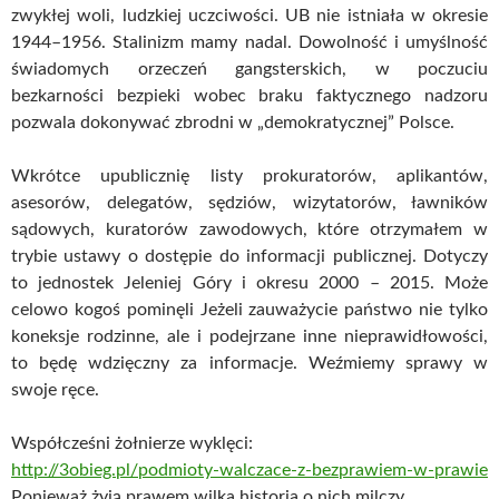
zwykłej woli, ludzkiej uczciwości. UB nie istniała w okresie
1944–1956. Stalinizm mamy nadal. Dowolność i umyślność
świadomych orzeczeń gangsterskich, w poczuciu
bezkarności bezpieki wobec braku faktycznego nadzoru
pozwala dokonywać zbrodni w „demokratycznej” Polsce.
Wkrótce upublicznię listy prokuratorów, aplikantów,
asesorów, delegatów, sędziów, wizytatorów, ławników
sądowych, kuratorów zawodowych, które otrzymałem w
trybie ustawy o dostępie do informacji publicznej. Dotyczy
to jednostek Jeleniej Góry i okresu 2000 – 2015. Może
celowo kogoś pominęli Jeżeli zauważycie państwo nie tylko
koneksje rodzinne, ale i podejrzane inne nieprawidłowości,
to będę wdzięczny za informacje. Weźmiemy sprawy w
swoje ręce.
Współcześni żołnierze wyklęci:
http://3obieg.pl/podmioty-walczace-z-bezprawiem-w-prawie
Ponieważ żyją prawem wilka historia o nich milczy.