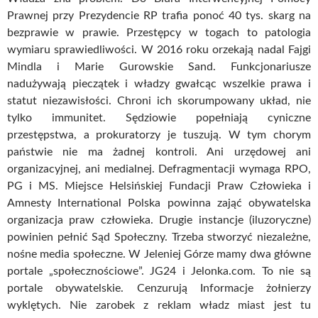
Prawnej przy Prezydencie RP trafia ponoć 40 tys. skarg na
bezprawie w prawie. Przestępcy w togach to patologia
wymiaru sprawiedliwości. W 2016 roku orzekają nadal Fajgi
Mindla i Marie Gurowskie Sand. Funkcjonariusze
nadużywają pieczątek i władzy gwałcąc wszelkie prawa i
statut niezawisłości. Chroni ich skorumpowany układ, nie
tylko immunitet. Sędziowie popełniają cyniczne
przestępstwa, a prokuratorzy je tuszują. W tym chorym
państwie nie ma żadnej kontroli. Ani urzędowej ani
organizacyjnej, ani medialnej. Defragmentacji wymaga RPO,
PG i MS. Miejsce Helsińskiej Fundacji Praw Człowieka i
Amnesty International Polska powinna zająć obywatelska
organizacja praw człowieka. Drugie instancje (iluzoryczne)
powinien pełnić Sąd Społeczny. Trzeba stworzyć niezależne,
nośne media społeczne. W Jeleniej Górze mamy dwa główne
portale „społecznościowe”. JG24 i Jelonka.com. To nie są
portale obywatelskie. Cenzurują Informacje żołnierzy
wyklętych. Nie zarobek z reklam władz miast jest tu