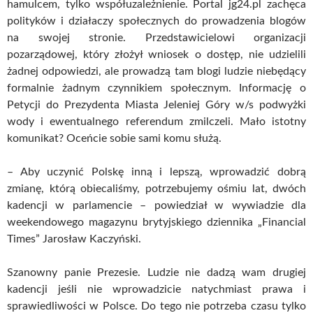
hamulcem, tylko współuzależnienie. Portal jg24.pl zachęca
polityków i działaczy społecznych do prowadzenia blogów
na swojej stronie. Przedstawicielowi organizacji
pozarządowej, który złożył wniosek o dostęp, nie udzielili
żadnej odpowiedzi, ale prowadzą tam blogi ludzie niebędący
formalnie żadnym czynnikiem społecznym. Informację o
Petycji do Prezydenta Miasta Jeleniej Góry w/s podwyżki
wody i ewentualnego referendum zmilczeli. Mało istotny
komunikat? Oceńcie sobie sami komu służą.
– Aby uczynić Polskę inną i lepszą, wprowadzić dobrą
zmianę, którą obiecaliśmy, potrzebujemy ośmiu lat, dwóch
kadencji w parlamencie – powiedział w wywiadzie dla
weekendowego magazynu brytyjskiego dziennika „Financial
Times” Jarosław Kaczyński.
Szanowny panie Prezesie. Ludzie nie dadzą wam drugiej
kadencji jeśli nie wprowadzicie natychmiast prawa i
sprawiedliwości w Polsce. Do tego nie potrzeba czasu tylko