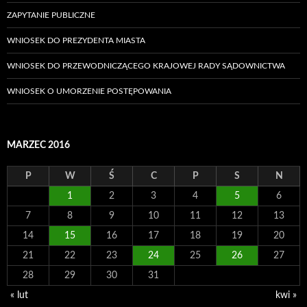
ZAPYTANIE PUBLICZNE
WNIOSEK DO PREZYDENTA MIASTA
WNIOSEK DO PRZEWODNICZĄCEGO KRAJOWEJ RADY SĄDOWNICTWA
WNIOSEK O UMORZENIE POSTĘPOWANIA
MARZEC 2016
P
W
Ś
C
P
S
N
1
2
3
4
5
6
7
8
9
10
11
12
13
14
15
16
17
18
19
20
21
22
23
24
25
26
27
28
29
30
31
« lut
kwi »