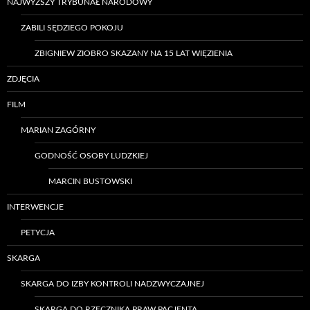
NAJWYŻSZY TRYBUNAŁ NARODOWY
ZABILI SĘDZIEGO POKOJU
ZBIGNIEW ZIOBRO SKAZANY NA 15 LAT WIĘZIENIA
ZDJĘCIA
FILM
MARIAN ZAGÓRNY
GODNOŚĆ OSOBY LUDZKIEJ
MARCIN BUSTOWSKI
INTERWENCJE
PETYCJA
SKARGA
SKARGA DO IZBY KONTROLI NADZWYCZAJNEJ
SKARGA DO RZECZNIKA PRAW PACJENTA